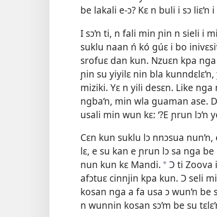
be lakali e-ɔ? Kɛ n buli i sɔ liɛ
I sɔ’n ti, n fali min ɲin n sieli i m
suklu naan ń kó gúɛ i bo inivɛsite
srofuɛ dan kun. Nzuɛn kpa nga n 
ɲin su yiyilɛ nin bla kunndɛlɛ’n
miziki. Yɛ n yili desɛn. Like nga n
ngba’n, min wla guaman ase. D
usali min wun kɛ: ‘?E ɲrun lɔ’n yó
Cɛn kun suklu lɔ nnɔsua nun’n,
lɛ, e su kan e ɲrun lɔ sa nga be
nun kun kɛ Mandi.
Ɔ ti Zoova 
*
afɔtuɛ cinnjin kpa kun. Ɔ seli m
kosan nga a fa usa ɔ wun’n be su
n wunnin kosan sɔ’m be su tɛlɛ’