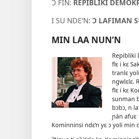
Ɔ FIN:
REPIBLIKI DEMOK
I SU NDƐ’N:
Ɔ LAFIMAN S
MIN LAA NUN’N
Repibliki
flɛ i kɛ Sa
tranlɛ yol
ngwlɛlɛ. R
flɛ i kɛ K
sunman be
bɔbɔ, n l
ɲán afuɛ 
Kominninsi ndɛ’n yɛ ɔ yoli min c