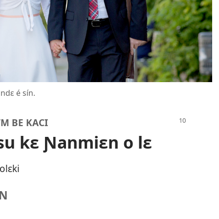
ndɛ é sín.
M BE KACI
 su kɛ Ɲanmiɛn o lɛ
olɛki
UN