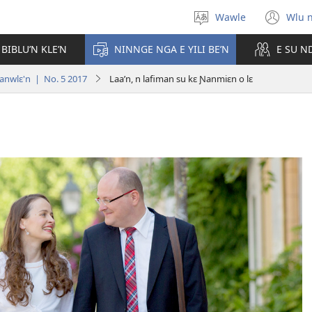
Wawle
Wlu 
Kle
(op
aniɛn'n
ne
 BIBLU’N KLE’N
NINNGE NGA E YILI BE’N
E SU N
win
ranwlɛ'n | No. 5 2017
Laa’n, n lafiman su kɛ Ɲanmiɛn o lɛ