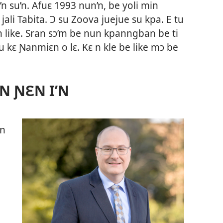
ɛ’n su’n. Afuɛ 1993 nun’n, be yoli min
ali Tabita. Ɔ su Zoova juejue su kpa. E tu
n like. Sran sɔ’m be nun kpanngban be ti
u kɛ Ɲanmiɛn o lɛ. Kɛ n kle be like mɔ be
N ƝƐN I’N
in