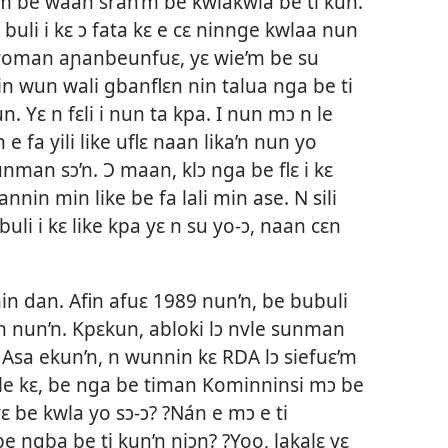
’m be waan sran’m be kwlakwla be ti kun.
N buli i kɛ ɔ fata kɛ e cɛ ninnge kwlaa nun
su yoman aɲanbeunfuɛ, yɛ wie’m be su
 min wun wali gbanflɛn nin talua nga be ti
 Yɛ n fɛli i nun ta kpa. I nun mɔ n le
e fa yili like uflɛ naan lika’n nun yo
junman sɔ’n. Ɔ maan, klɔ nga be flɛ i kɛ
nin min like be fa lali min ase. N sili
i i kɛ like kpa yɛ n su yo-ɔ, naan cɛn
in dan. Afin afuɛ 1989 nun’n, be bubuli
ɔ’n nun’n. Kpɛkun, abloki lɔ nvle sunman
 Asa ekun’n, n wunnin kɛ RDA lɔ siefuɛ’m
ɛle kɛ, be nga be timan Kominninsi mɔ be
 yɛ be kwla yo sɔ-ɔ? ?Nán e mɔ e ti
e ngba be ti kun’n niɔn? ?Yoo, lakalɛ yɛ