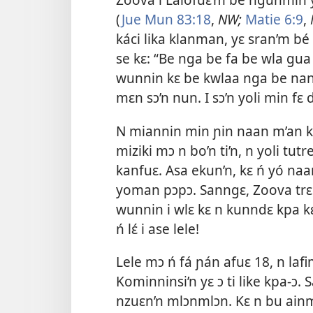
(
Jue Mun 83:18
,
NW;
Matie 6:9
,
káci lika klanman, yɛ sran’m bé t
se kɛ: “Be nga be fa be wla gua
wunnin kɛ be kwlaa nga be nan
mɛn sɔ’n nun. I sɔ’n yoli min fɛ 
N miannin min ɲin naan m’an kwl
miziki mɔ n bo’n ti’n, n yoli tutr
kanfuɛ. Asa ekun’n, kɛ ń yó naa
yoman pɔpɔ. Sanngɛ, Zoova trɛl
wunnin i wlɛ kɛ n kunndɛ kpa kɛ 
ń lɛ́ i ase lele!
Lele mɔ ń fá ɲán afuɛ 18, n laf
Kominninsi’n yɛ ɔ ti like kpa-ɔ. 
nzuɛn’n mlɔnmlɔn. Kɛ n bu ainm