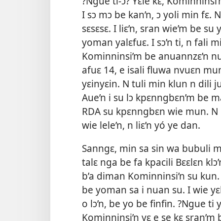
?Ngue ti-ɔ? Yɛle kɛ, Kominninsi
I sɔ mɔ be kan’n, ɔ yoli min fɛ. 
sɛsɛsɛ. I liɛ’n, sran wie’m be 
yoman yalɛfuɛ. I sɔ’n ti, n fali
Kominninsi’m be anuannzɛ’n nun.
afuɛ 14, e isali fluwa nvuɛn mun 
yɛinyɛin. N tuli min klun n dili 
Aue’n i su lɔ kpɛnngbɛn’m be man
RDA su kpɛnngbɛn wie mun. N bul
wie lele’n, n liɛ’n yó ye dan.
Sanngɛ, min sa sin wa bubuli m
talɛ nga be fa kpacili Bɛɛlɛn kl
b’a diman Kominninsi’n su kun.
be yoman sa i nuan su. I wie y
o lɔ’n, be yo be finfin. ?Ngue ti
Kominninsi’n yɛ e se kɛ sran’m b