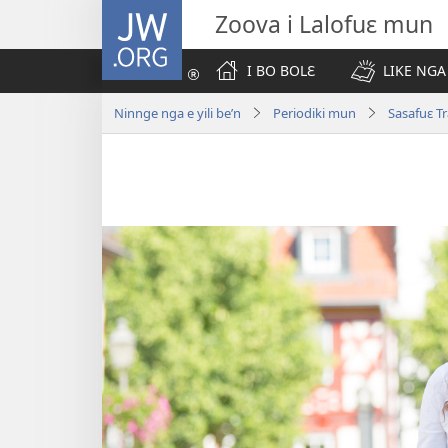
JW.ORG
Zoova i Lalofuɛ mun
I BO BOLƐ
LIKE NGA
Ninnge nga e yili be’n
Periodiki mun
Sasafuɛ T