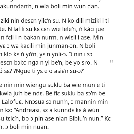
’n i akunndan’n, n wla boli min wun dan.
iziki nin desɛn yilɛ’n su. N ko dili miziki i ti
. N lafili su kɛ cɛn wie lele’n, ń káci jue
fɛli i n bakan nun’n, n wlɛli i ase. Min
, yɛ ɔ wa kacili min junman-ɔn. N boli
 klo kɛ ń yó’n, yɛ n yoli-ɔ. Ɔ nin i sɔ
esɛn bɔbɔ nga n yi
be’n, be yo sro. N
 sɛ? ?Ngue ti yɛ e o asiɛ’n su-ɔ?’
 e nin min wiengu suklu ba wie mun e ti
 kwla ju’n be ndɛ. Be flɛ suklu ba sɔ’m be
i Lalofuɛ. Nnɔsua sɔ nun’n, ɔ mannin min
in kɛ: “Andreasi, sɛ a kunndɛ kɛ á wún
 tɛlɛ’n, bo ɔ ɲin ase nian Biblu’n nun.” Kɛ
n, ɔ boli min nuan.