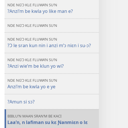
be
i
NDƐ NG’Ɔ KLƐ FLUWA’N SU’N
su'n
?Anzi’m be kwla yo like man e?
sin’n
i
falɛ
NDƐ NG’Ɔ KLƐ FLUWA’N SU’N
wafa'n
SASAFUƐ
NDƐ NG’Ɔ KLƐ FLUWA’N SU’N
TRANWLƐ'N
?Ɔ le sran kun nin i anzi m’ɔ niɛn i su-ɔ?
?
Anzi
NDƐ NG’Ɔ KLƐ FLUWA’N SU’N
mun
?Anzi wie’m be klun yo wi?
be
o
NDƐ NG’Ɔ KLƐ FLUWA’N SU’N
lɛ
Anzi’m be kwla yo e ye
sakpa?
?Amun si sɔ?
BIBLU’N MAAN SRAN’M BE KACI
Laa’n, n lafiman su kɛ Ɲanmiɛn o lɛ