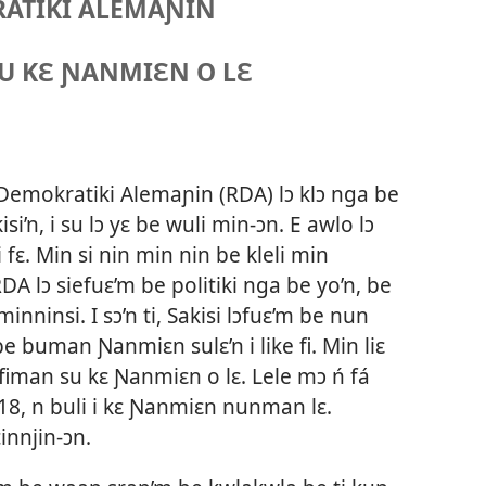
RATIKI ALEMAƝIN
U KƐ ƝANMIƐN O LƐ
 Demokratiki Alemaɲin (RDA) lɔ klɔ nga be
kisi’n, i su lɔ yɛ be wuli min-ɔn. E awlo lɔ
i fɛ. Min si nin min nin be kleli min
DA lɔ siefuɛ’m be politiki nga be yo’n, be
ominninsi. I sɔ’n ti, Sakisi lɔfuɛ’m be nun
 buman Ɲanmiɛn sulɛ’n i like fi. Min liɛ
afiman su kɛ Ɲanmiɛn o lɛ. Lele mɔ ń fá
18, n buli i kɛ Ɲanmiɛn nunman lɛ.
innjin-ɔn.