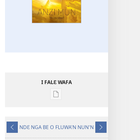
I FALƐ WAFA
Nga
be
kanngan
nun
NDƐ NGA BE O FLUWA'N NUN'N
mannzin
Ng’ɔ
Ng’ɔ
kanngan'm
sinnin’n
bɛ