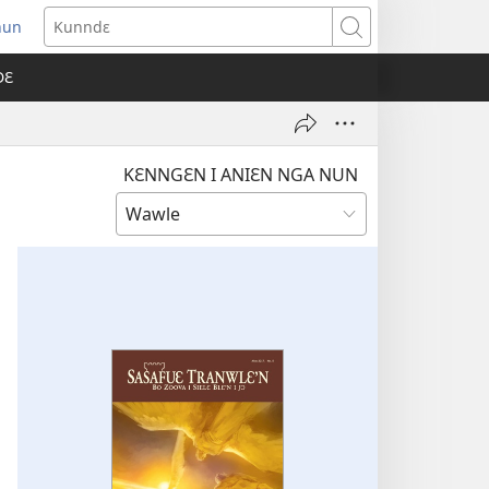
nun
ens
Kunndɛ
w
DƐ
dow)
KƐNNGƐN I ANIƐN NGA NUN