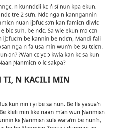
nngɛ, n kunndɛli kɛ ń sí nun kpa ekun.
li ndɛ tre 2 su’n. Ndɛ nga n kanngannin
nmiɛn nuan ijɔfuɛ sɔ’n kan famiɛn diwlɛ
e blɛ su’n, be ndɛ. Sa wie ekun mɔ cɛn
ijɔfuɛ’m be kannin be ndɛ’n, Mandi fali
osan nga n fa usa min wun’n be su tɛlɛ’n.
mun-ɔn? ?Wan cɛ yɛ ɔ kwla kan kɛ sa kun
 ?Naan Ɲanmiɛn o lɛ sakpa?
TI, N KACILI MIN
uɛ kun nin i yi be sa nun. Be flɛ yasua’n
. Be kleli min like naan m’an wun Ɲanmiɛn
wunnin kɛ Ɲanmiɛn sulɛ wafa’m be nun’n,
 yɛ be bo Ɲanmiɛn Zoova i dunman-ɔn.