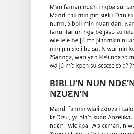
M’an faman ndɛ’n i ngba su. Sa
Mandi fali min ɲin sieli i Daniɛ
nun’n, ɔ boli min nuan dan. Ɲa
fanunfanun nga bé jáso su lele 
wie lele bé jú mɔ Ɲanmiɛn nuan 
min ɲin sieli be su. N wunnin k
?Sanngɛ, wan yɛ ɔ klɛli ndɛ sɔ 
wá jú m’ɔ kpɛn su sɛsɛsɛ sɔ-ɔ?
BIBLU’N NUN NDƐ’N 
NZUƐN’N
Mandi fa min wlali Zoova i Lalof
kɛ Ɔrsu, yɛ bla’n suan Anzelika
ndɛ’n i wlɛ kpa. W’a cɛman, n 
Zoova i Lalofuɛ’m be ngunmin