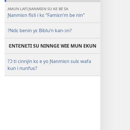
AMUN LAFI ƝANMIƐN SU KƐ BE SA
Ɲanmiɛn flɛli i kɛ “Famiɛn’m be nin”
?Ndɛ benin yɛ Biblu’n kan-ɔn?
ƐNTƐNƐTI SU NINNGE WIE MUN EKUN
?Ɔ ti cinnjin kɛ e yo Ɲanmiɛn sulɛ wafa
kun i nunfuɛ?