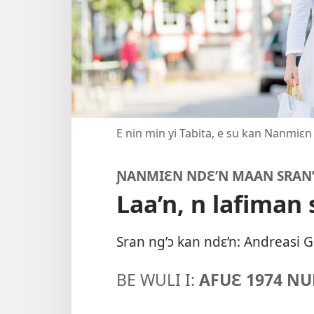
E nin min yi Tabita, e su kan Nanmiɛn 
ƝANMIƐN NDƐ’N MAAN SRAN’
Laa’n, n lafiman
Sran ng’ɔ kan ndɛ’n: Andreasi G
BE WULI I:
AFUƐ 1974 N