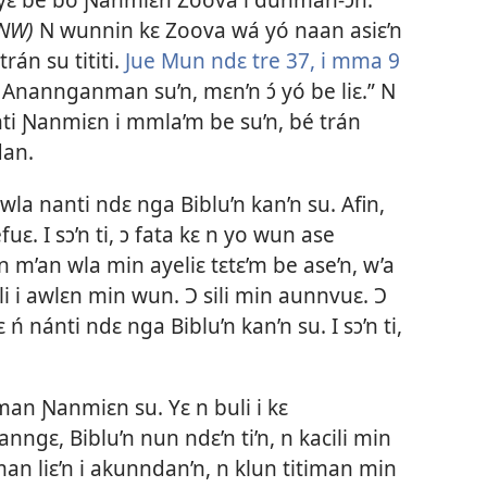
NW)
N wunnin kɛ Zoova wá yó naan asiɛ’n
rán su tititi.
Jue Mun ndɛ tre 37, i mma 9
 Anannganman su’n, mɛn’n ɔ́ yó be liɛ.” N
ti Ɲanmiɛn i mmla’m be su’n, bé trán
dan.
a nanti ndɛ nga Biblu’n kan’n su. Afin,
efuɛ. I sɔ’n ti, ɔ fata kɛ n yo wun ase
n m’an wla min ayeliɛ tɛtɛ’m be ase’n, w’a
i i awlɛn min wun. Ɔ sili min aunnvuɛ. Ɔ
ń nánti ndɛ nga Biblu’n kan’n su. I sɔ’n ti,
iman Ɲanmiɛn su. Yɛ n buli i kɛ
Sanngɛ, Biblu’n nun ndɛ’n ti’n, n kacili min
an liɛ’n i akunndan’n, n klun titiman min