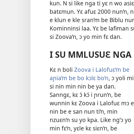
kun. N si like nga ti yɛ n wo asi
batɛmun. Yɛ afuɛ 2000 nun’n, n j
e klun e kle sran’m be Biblu nu
Kominninsi laa. Yɛ be lafiman s
si Zoova’n, ɔ yo min fɛ dan.
I SU MMLUSUƐ NGA 
Kɛ n boli
Zoova i Lalofuɛ’m be
aɲia’m be bo kɔlɛ bo’n
, ɔ yoli m
si nin min nin be ya dan.
Sanngɛ, kɛ ɔ́ kɔ́ i ɲrun’n, be
wunnin kɛ Zoova i Lalofuɛ mɔ e
nin be e san nun ti’n, min
nzuɛn’n su yo kpa. Like ng’ɔ yo
min fɛ’n, yɛle kɛ siɛn’n, be