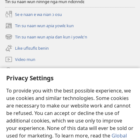
Tin su naan wun ninnge nga mun ndɛnndɛ
danfuɛ
mɔ
Se e naan e wa nian ɔ osu
be
mannin
Tin su naan wun aɲia yowlɛ kun
(opens
e’n
new
Tin su naan wun aɲia dan kun i yowlɛ'n
(opens
yɛle
window)
new
onin?
Like uflɛuflɛ benin
window)
Video mun
Kunndɛ
Privacy Settings
Like manlɛ
(opens
To provide you with the best possible experience, we
new
use cookies and similar technologies. Some cookies
window)
ƐNTƐNƐTI SU FLUWA SIEWLƐ Watchtower™
are necessary to make our website work and cannot
(opens
new
be refused. You can accept or decline the use of
®
JW Hub
window)
additional cookies, which we use only to improve
(opens
new
your experience. None of this data will ever be sold or
window)
used for marketing. To learn more, read the
Global