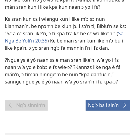
mán sran kun i like kpa kun naan ɔ yo i fɛ?
Kɛ sran kun cɛ i wiengu kun i like m’ɔ sɔ nun
klanman’n, be nɲɔn’n be klun jɔ. I sɔ’n ti, Biblu’n se kɛ:
“Sɛ a cɛ sran like’n, ɔ ti kpa tra kɛ be cɛ wɔ like’n.” (
Sa
Nga Be Yoli’n 20:35
) Kɛ be man sran kun like m’ɔ bu i
like kpa’n, ɔ yo sran ng’ɔ fa mɛnnin i’n i fɛ dan.
?Ngue yɛ é yó naan sɛ e man sran like’n, w’a yo i fɛ
naan w’a yo e bɔbɔ e fɛ wie-ɔ? ?Kannzɛ like nga é fá
mán’n, ɔ timan ninnge’m be nun “kpa danfuɛ’n,”
sanngɛ ngue yɛ é yó naan w’a yo sran’n i fɛ kpa-ɔ?
Ng’ɔ sinnin’n
Ng’ɔ bɛ i sin’n