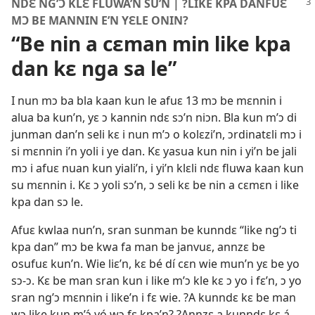
NDƐ NG’Ɔ KLƐ FLUWA’N SU’N | ?LIKE KPA DANFUƐ
MƆ BE MANNIN E’N YƐLE ONIN?
“Be nin a cɛman min like kpa
dan kɛ nga sa le”
I nun mɔ ba bla kaan kun le afuɛ 13 mɔ be mɛnnin i
alua ba kun’n, yɛ ɔ kannin ndɛ sɔ’n niɔn. Bla kun m’ɔ di
junman dan’n seli kɛ i nun m’ɔ o kolɛzi’n, ɔrdinatɛli mɔ i
si mɛnnin i’n yoli i ye dan. Kɛ yasua kun nin i yi’n be jali
mɔ i afuɛ nuan kun yiali’n, i yi’n klɛli ndɛ fluwa kaan kun
su mɛnnin i. Kɛ ɔ yoli sɔ’n, ɔ seli kɛ be nin a cɛmɛn i like
kpa dan sɔ le.
Afuɛ kwlaa nun’n, sran sunman be kunndɛ “like ng’ɔ ti
kpa dan” mɔ be kwa fa man be janvuɛ, annzɛ be
osufuɛ kun’n. Wie liɛ’n, kɛ bé dí cɛn wie mun’n yɛ be yo
sɔ-ɔ. Kɛ be man sran kun i like m’ɔ kle kɛ ɔ yo i fɛ’n, ɔ yo
sran ng’ɔ mɛnnin i like’n i fɛ wie. ?A kunndɛ kɛ be man
wɔ like kun m’ɔ́ yó wɔ fɛ kpa’n? ?Annzɛ a kunndɛ kɛ á