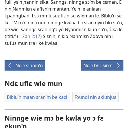
fuli, yɛ n ɲannin sika. Sanngɛ, ninnge sɔ’m be cɛman. E
nin Ɲanmiɛn e afiɛn’n mantan. Yɛ n le aniaan
kpanngban. I sɔ mmlusuɛ liɛ’n su wieman le. Biblu’n se
kɛ: “Mɛn’n nin i nun ninnge kwlaa bɔ sran nyin blo su’n,
bé wíe, sanngɛ sran ng’ɔ yo Nyanmiɛn klun sa’n, ɔ́ ká lɛ
tititi.” (
1 Zan 2:17
) Siɛn’n, n klo Ɲanmiɛn Zoova nin i
sufuɛ mun tra like kwlaa.
Ng’ɔ sinnin’n
Ng’ɔ bɛ i sin’n
Ndɛ uflɛ wie mun
Biblu’n maan sran’m be kaci
Fɔundi nin aklunjuɛ
Ninnge wie mɔ be kwla yo ɔ fɛ
ekun'n