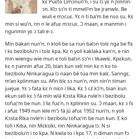
kɛ Puɛto Limɔnun’n, i su lɔ yɛ n ɲinnin-
ɔn. Klɔ sɔ’n ti mmeli’m be jranwlɛ. Be
wuli e mɔcuɛ. Yɛ n ti ba’m be nso su. Kɛ
min si wú’n, nn n le afuɛ mɔcuɛ. Ɔ maan, e manmin i
ngunmin yɛ ɔ tali e-ɔ.
Min bakan nun’n, n kloli be sa nun balɔn tolɛ nga be flɛ
i kɛ bezibolu’n i tolɛ kpa. Kɛ n yoli kaklaka kan’n, e nin
min wiengu wie mun e toli balɔn sɔ’n i likawlɛ. Kpɛkun,
kɛ n ɲannin afuɛ 20, bian kun seli min kɛ n ko to
bezibolu Ninkaragua lɔ naan bé túa min kalɛ. Sanngɛ,
m’an kplinman su. Afin blɛ sɔ nun’n, min nin’n timan
juejue. Yɛ ɔ fata kɛ n niɛn i lika. Kɛ ɔ́ cɛ́ kɔ́’n, bian kun
ekun seli kɛ ɔ́ fá min wlá Kɔsta Rika nvle’n i bezibolu
tofuɛ’m be nun. I liɛ fuɛ’n, n kplinnin su. Ɔ maan, kɛ ɔ fɛ
i afuɛ 1949 nun lele m’ɔ́ fá jú afuɛ 1952 nun’n, n yoli
Kɔsta Rika nvle’n i bezibolu tofuɛ’m be nun kun. E ko
toli i Kiba, nin Mɛksiki, nin Ninkaragua lɔ. N si
bezibolu’n i to kpa. N kwla to i kpɛ 17, n diman nun fɔ