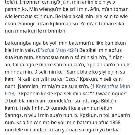
tolɛ’n. I mɔnnɛn cɛn ng’ɔ́ jú’n, min animielo’n yɛ ɔ
ɲɛnnin i-ɔ. Min wiengu’m be srili min. Afin, m’an toman
wie lemɔcuɛ sɔ’n nun. Be lakalakali min lele kɛ n to wie
ekun. Sanngɛ, m’an kplinman su. Yɛ m’an toman sika
nun mma kun le mlɔnmlɔn.
Le kunngba nga be yoli min batɛmun’n, like kun ekun
kleli min yalɛ. (
Efɛzfuɛ Mun 4:24
) Be sikeli min aofuɛ
sua kun nun. Kɛ nnɔsua nun ń sá min sin lɔ’n, ń nían-
ɔn, talua nga e nin i e san nun laa’n, ɔ jin anuan’n nun lɛ
mínndɛ min. Ɔ seli min kɛ: “Sami, bla e ko yiyi e ɲin su
kan.” N kali lɛ n tɛli i su kɛ “Cɛcɛ.” Kpɛkun, n seli kɛ n
nanti Ɲanmiɛn i mmla’m be su siɛn’n. (
1 Korɛntfuɛ Mun
6:18
) Ɔ kpannin kekle kpa seli min kɛ: “?Ɔ waan ngue?”
Ɔ buli bla nin bian kunndɛlɛ’n i su ndɛ nga Biblu’n
kan’n, i ndɛ finfin. Ɔ kunndɛli kɛ e san nun ekun.
Sanngɛ, n wluli min sua’n nun lɔ. Kpɛkun, n toli anuan’n
nun. Kɛ ɔ fin cɛn mɔ be yoli min batɛmun afuɛ 1958
nun lele nin andɛ’n, m’an yoman sa nga n yo be laa