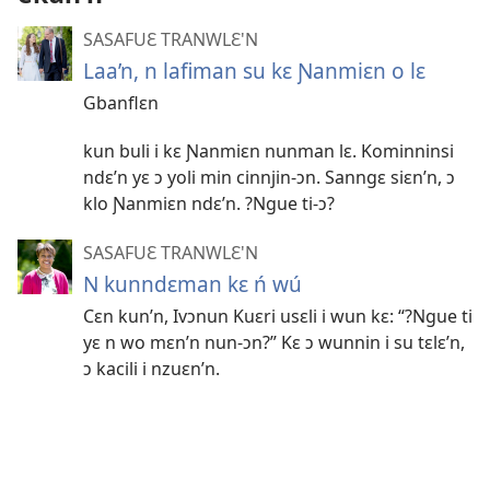
SASAFUƐ TRANWLƐ'N
Laa’n, n lafiman su kɛ Ɲanmiɛn o lɛ
Gbanflɛn
kun buli i kɛ Ɲanmiɛn nunman lɛ. Kominninsi
ndɛ’n yɛ ɔ yoli min cinnjin-ɔn. Sanngɛ siɛn’n, ɔ
klo Ɲanmiɛn ndɛ’n. ?Ngue ti-ɔ?
SASAFUƐ TRANWLƐ'N
N kunndɛman kɛ ń wú
Cɛn kun’n, Ivɔnun Kuɛri usɛli i wun kɛ: “?Ngue ti
yɛ n wo mɛn’n nun-ɔn?” Kɛ ɔ wunnin i su tɛlɛ’n,
ɔ kacili i nzuɛn’n.