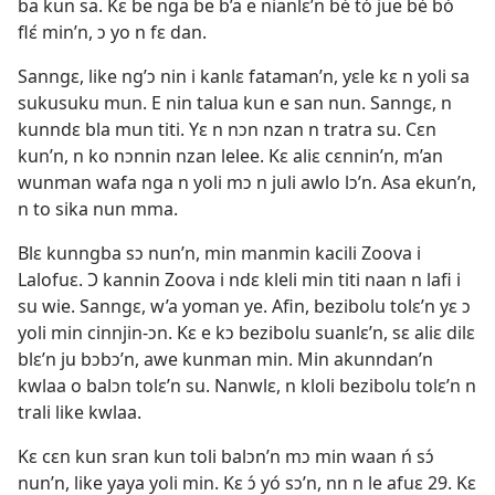
ba kun sa. Kɛ be nga be b’a e nianlɛ’n bé tó jue bé bó
flɛ́ min’n, ɔ yo n fɛ dan.
Sanngɛ, like ng’ɔ nin i kanlɛ fataman’n, yɛle kɛ n yoli sa
sukusuku mun. E nin talua kun e san nun. Sanngɛ, n
kunndɛ bla mun titi. Yɛ n nɔn nzan n tratra su. Cɛn
kun’n, n ko nɔnnin nzan lelee. Kɛ aliɛ cɛnnin’n, m’an
wunman wafa nga n yoli mɔ n juli awlo lɔ’n. Asa ekun’n,
n to sika nun mma.
Blɛ kunngba sɔ nun’n, min manmin kacili Zoova i
Lalofuɛ. Ɔ kannin Zoova i ndɛ kleli min titi naan n lafi i
su wie. Sanngɛ, w’a yoman ye. Afin, bezibolu tolɛ’n yɛ ɔ
yoli min cinnjin-ɔn. Kɛ e kɔ bezibolu suanlɛ’n, sɛ aliɛ dilɛ
blɛ’n ju bɔbɔ’n, awe kunman min. Min akunndan’n
kwlaa o balɔn tolɛ’n su. Nanwlɛ, n kloli bezibolu tolɛ’n n
trali like kwlaa.
Kɛ cɛn kun sran kun toli balɔn’n mɔ min waan ń sɔ́
nun’n, like yaya yoli min. Kɛ ɔ́ yó sɔ’n, nn n le afuɛ 29. Kɛ