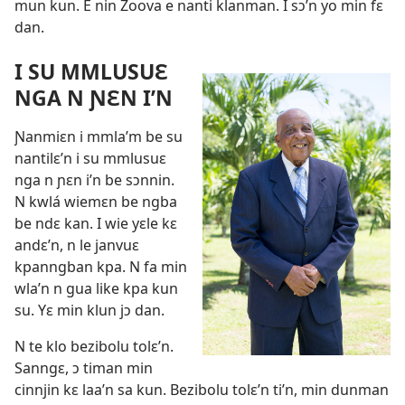
mun kun. E nin Zoova e nanti klanman. I sɔ’n yo min fɛ
dan.
I SU MMLUSUƐ
NGA N ƝƐN I’N
Ɲanmiɛn i mmla’m be su
nantilɛ’n i su mmlusuɛ
nga n ɲɛn i’n be sɔnnin.
N kwlá wiemɛn be ngba
be ndɛ kan. I wie yɛle kɛ
andɛ’n, n le janvuɛ
kpanngban kpa. N fa min
wla’n n gua like kpa kun
su. Yɛ min klun jɔ dan.
N te klo bezibolu tolɛ’n.
Sanngɛ, ɔ timan min
cinnjin kɛ laa’n sa kun. Bezibolu tolɛ’n ti’n, min dunman