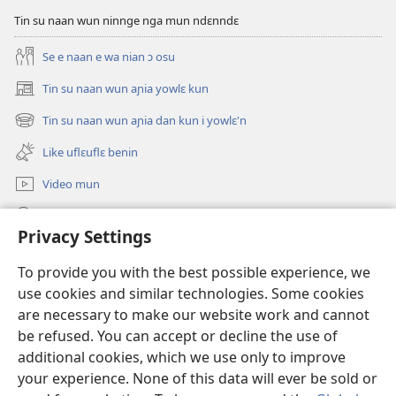
nnan
Tin su naan wun ninnge nga mun ndɛnndɛ
nga
be
Se e naan e wa nian ɔ osu
ti
nnɛn
Tin su naan wun aɲia yowlɛ kun
(opens
kpanngɔ’m
new
Tin su naan wun aɲia dan kun i yowlɛ'n
(opens
be
window)
new
su’n,
Like uflɛuflɛ benin
window)
be
Video mun
su
ndɛ’n
Kunndɛ
Privacy Settings
yo
wɔ
Like manlɛ
(opens
To provide you with the best possible experience, we
sɛ?
new
use cookies and similar technologies. Some cookies
window)
ƐNTƐNƐTI SU FLUWA SIEWLƐ Watchtower™
are necessary to make our website work and cannot
(opens
new
be refused. You can accept or decline the use of
®
JW Hub
window)
additional cookies, which we use only to improve
(opens
new
your experience. None of this data will ever be sold or
window)