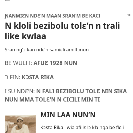
ƝANMIƐN NDƐ’N MAAN SRAN’M BE KACI
N kloli bezibolu tolɛ’n n trali
like kwlaa
Sran ng’ɔ kan ndɛ’n samiɛli amiltɔnun
BE WULI I:
AFUƐ 1928 NUN
Ɔ FIN:
KƆSTA RIKA
I SU NDƐ’N:
N FALI BEZIBOLU TOLƐ NIN SIKA
NUN MMA TOLƐ’N N CICILI MIN TI
MIN LAA NUN’N
Kɔsta Rika i wia afiliɛ lɔ klɔ nga be flɛ i