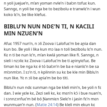
n yoli juejue’n, m’an yoman nvle’n i balɔn tofuɛ kun.
Sanngɛ, n yoli be nga be to bezibolu e tranwlɛ’n i wun
koko lɛ’n, be like klefuɛ.
BIBLU’N NUN NDƐ’N TI, N KACILI
MIN NZUƐN’N
Afuɛ 1957 nun’n, n ɔli Zoova i Lalofuɛ’m be aɲia dan
kun bo. Be yoli i lika kun mɔ laa n toli bezibolu lɛ’n nun.
Kɛ n ti be nun lɛ’n, m’an kwlá yoman like fi. Sanngɛ, n
sieli i nzɔliɛ kɛ Zoova i Lalofuɛ’m be ti aɲinyiɛfuɛ. Be
timan kɛ be nga kɛ é tó balɔn’n be ba e nianlɛ’n be sa
mlɔnmlɔn. I sɔ’n ti, n kplinnin su kɛ be kle min Biblu’n
nun like. Yɛ n ɔli be aɲia’m be bo titi.
Biblu’n nun ndɛ sunman nga be kleli min’n, be yoli n fɛ
dan. I wie yɛle kɛ, Zezi seli kɛ, kɛ mɛn’n kɔ́ i bue nuan’n,
i sɔnnzɔnfuɛ’m bé bó Ɲanmiɛn Sielɛ’n i jasin fɛ’n mɛn
wunmuan’n nun. (
Matie 24:14
) Be kleli min ekun kɛ