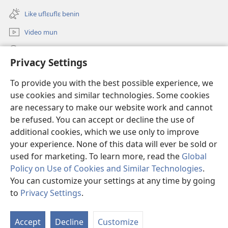
Utu
window)
new
Like uflɛuflɛ benin
window)
Video mun
Kunndɛ
Privacy Settings
Like manlɛ
(opens
To provide you with the best possible experience, we
new
use cookies and similar technologies. Some cookies
window)
ƐNTƐNƐTI SU FLUWA SIEWLƐ Watchtower™
are necessary to make our website work and cannot
(opens
new
be refused. You can accept or decline the use of
®
JW Hub
window)
additional cookies, which we use only to improve
(opens
new
your experience. None of this data will ever be sold or
window)
used for marketing. To learn more, read the
Global
Policy on Use of Cookies and Similar Technologies
.
Copyright
© 2026 Watch Tower Bible and Tract Society of Pennsylvania.
You can customize your settings at any time by going
I SU JUNMAN DILƐ'N I SU MMLA MUN
|
NVIALIƐ NUN NDƐ
|
to
Privacy Settings
.
S
PRIVACY SETTINGS
Ta
Accept
Decline
Customize
of