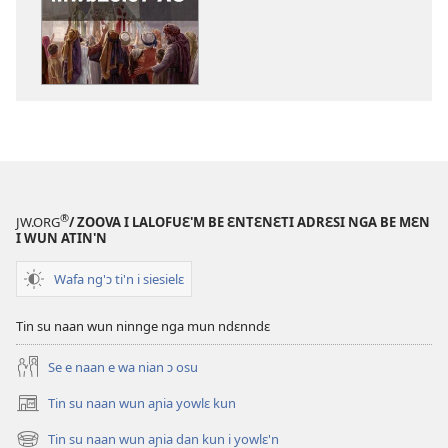
nun
mannzin
kanngan'm
be
su'n
i
falɛ
wafa'n
KLISIFUƐ
®
JW.ORG
/ ZOOVA I LALOFUƐ'M BE ƐNTƐNƐTI ADRƐSI NGA BE MƐN
MUN
I WUN ATIN'N
NIN
Wafa ng'ɔ ti'n i siesielɛ
BE
JUNMAN’N
Tin su naan wun ninnge nga mun ndɛnndɛ
—
AƝIA
Se e naan e wa nian ɔ osu
FLUWA
2023,
Tin su naan wun aɲia yowlɛ kun
(opens
Zuie–
new
Tin su naan wun aɲia dan kun i yowlɛ'n
(opens