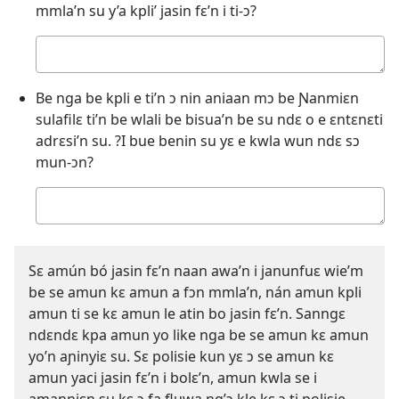
mmla’n su y’a kpli’ jasin fɛ’n i ti-ɔ?
Tɛ
su
wa
Be nga be kpli e ti’n ɔ nin aniaan mɔ be Ɲanmiɛn
sulafilɛ ti’n be wlali be bisua’n be su ndɛ o e ɛntɛnɛti
adrɛsi’n su. ?I bue benin su yɛ e kwla wun ndɛ sɔ
mun-ɔn?
Tɛ
su
wa
Sɛ amún bó jasin fɛ’n naan awa’n i janunfuɛ wie’m
be se amun kɛ amun a fɔn mmla’n, nán amun kpli
amun ti se kɛ amun le atin bo jasin fɛ’n. Sanngɛ
ndɛndɛ kpa amun yo like nga be se amun kɛ amun
yo’n aɲinyiɛ su. Sɛ polisie kun yɛ ɔ se amun kɛ
amun yaci jasin fɛ’n i bolɛ’n, amun kwla se i