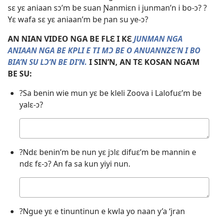
sɛ yɛ aniaan sɔ’m be suan Ɲanmiɛn i junman’n i bo-ɔ? ?
Yɛ wafa sɛ yɛ aniaan’m be ɲan su ye-ɔ?
AN NIAN VIDEO NGA BE FLƐ I KƐ
JUNMAN NGA
ANIAAN NGA BE KPLI E TI MƆ BE O ANUANNZƐ’N I BO
BIA’N SU LƆ’N BE DI’N.
I SIN’N, AN TƐ KOSAN NGA’M
BE SU:
?Sa benin wie mun yɛ be kleli Zoova i Lalofuɛ’m be
yalɛ-ɔ?
Tɛ
su
wa
?Ndɛ benin’m be nun yɛ jɔlɛ difuɛ’m be mannin e
ndɛ fɛ-ɔ? An fa sa kun yiyi nun.
Tɛ
su
wa
?Ngue yɛ e tinuntinun e kwla yo naan y’a ‘jran