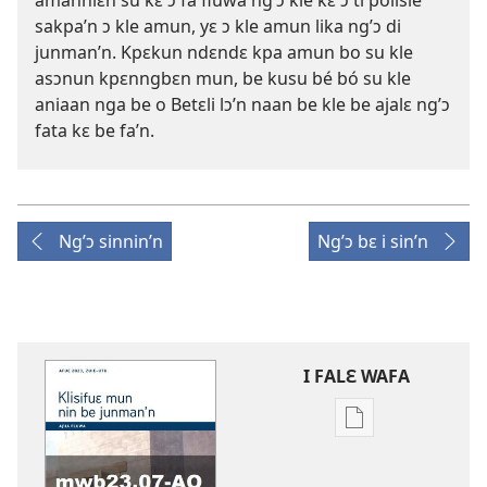
amanniɛn su kɛ ɔ fa fluwa ng’ɔ kle kɛ ɔ ti polisie
sakpa’n ɔ kle amun, yɛ ɔ kle amun lika ng’ɔ di
junman’n. Kpɛkun ndɛndɛ kpa amun bo su kle
asɔnun kpɛnngbɛn mun, be kusu bé bó su kle
aniaan nga be o Betɛli lɔ’n naan be kle be ajalɛ ng’ɔ
fata kɛ be fa’n.
Ng’ɔ sinnin’n
Ng’ɔ bɛ i sin’n
I FALƐ WAFA
Nga
be
kanngan