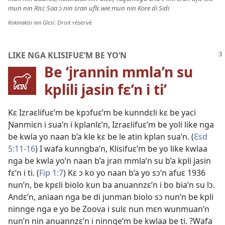
mun nin Risi; Saa ɔ nin sran uflɛ wie mun nin Kore di Sidi
Kokinakisi nin Glɛsi
: Droit réservé
LIKE NGA KLISIFUƐ’M BE YO’N
Be ‘jrannin mmla’n su
kplili jasin fɛ’n i ti’
Kɛ Izraɛlifuɛ’m be kpɔfuɛ’m be kunndɛli kɛ be yaci
Ɲanmiɛn i sua’n i kplanlɛ’n, Izraɛlifuɛ’m be yoli like nga
be kwla yo naan b’a kle kɛ be le atin kplan sua’n. (
Ɛsd
5:11-16
) I wafa kunngba’n, Klisifuɛ’m be yo like kwlaa
nga be kwla yo’n naan b’a jran mmla’n su b’a kpli jasin
fɛ’n i ti. (
Fip 1:7
) Kɛ ɔ ko yo naan b’a yo sɔ’n afuɛ 1936
nun’n, be kpɛli biolo kun ba anuannzɛ’n i bo bia’n su lɔ.
Andɛ’n, aniaan nga be di junman biolo sɔ nun’n be kpli
ninnge nga e yo be Zoova i sulɛ nun mɛn wunmuan’n
nun’n nin anuannzɛ’n i ninnge’m be kwlaa be ti. ?Wafa