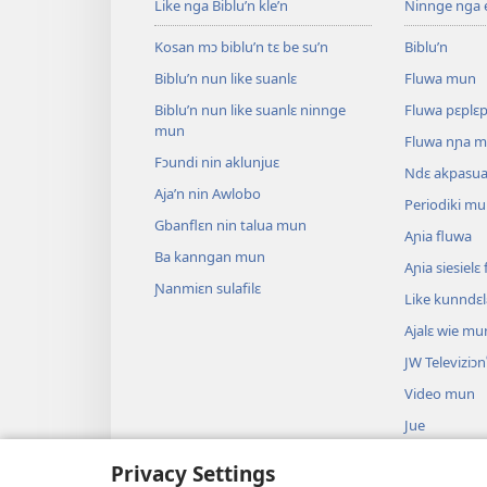
Like nga Biblu’n kle’n
Ninnge nga e 
Kosan mɔ biblu’n tɛ be su’n
Biblu’n
Biblu’n nun like suanlɛ
Fluwa mun
Biblu’n nun like suanlɛ ninnge
Fluwa pɛplɛ
mun
Fluwa nɲa 
Fɔundi nin aklunjuɛ
Ndɛ akpasu
Aja’n nin Awlobo
Periodiki m
Gbanflɛn nin talua mun
Aɲia fluwa
Ba kanngan mun
Aɲia siesiel
Ɲanmiɛn sulafilɛ
Like kunndɛ
Ajalɛ wie mu
JW Televiziɔn
Video mun
Jue
Biblu’n su an
Privacy Settings