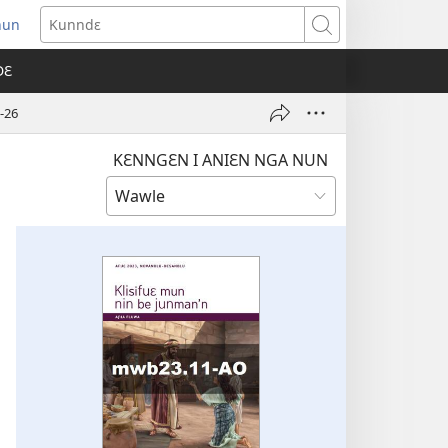
nun
ens
Kunndɛ
w
DƐ
dow)
-26
KƐNNGƐN I ANIƐN NGA NUN