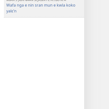
Wafa nga e nin sran mun e kwla koko
yalɛ’n