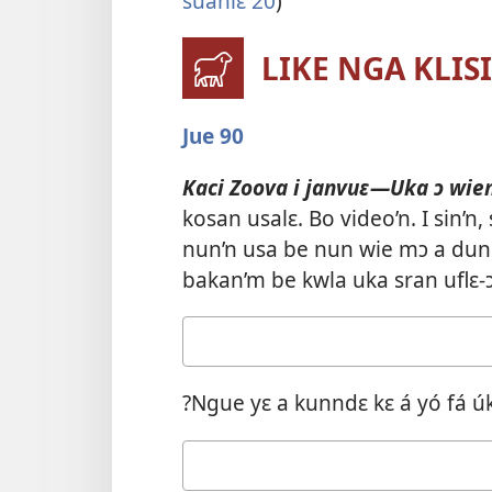
suanlɛ 20
)
LIKE NGA KLIS
Jue 90
Kaci Zoova i janvuɛ—Uka ɔ wie
kosan usalɛ. Bo
video’n
. I sin’
nun’n usa be nun wie mɔ a dun 
bakan’m be kwla uka sran uflɛ-
Wafa
nga
á
?Ngue yɛ a kunndɛ kɛ á yó fá úk
tɛ́
su’n
Wafa
nga