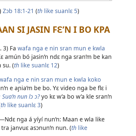
)
Zɔb 18:​1-21
(
th
like suanlɛ 5
)
AN SI JASIN FƐ’N I BO KPA
. 3) Fa
wafa nga e nin sran mun e kwla
. Kɛ amún bó jasin’n ndɛ nga sran’m be kan
 su. (
th
like suanlɛ 12
)
wafa nga e nin sran mun e kwla koko
ran’n e aɲia’m be bo. Yɛ video nga be flɛ i
 Sua’n nun lɔ ɔ?
yo kɛ w’a bo w’a kle sran’n
(
th
like suanlɛ 3
)
—Ndɛ nga á yíyí nun’n: Maan e wla like
tra janvuɛ asɔnun’n nun. (
th
like