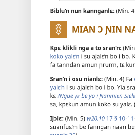
nga
á
Biblu’n nun kannganlɛ:
(Min. 4
tɛ́
su’n
MIAN Ɔ ƝIN NA
Kpɛ klikli nga a to sran’n:
(Min
koko yalɛ’n
i su ajalɛ’n bo i bo
fa tanndan amun ɲrun’n, tɛ kun
Sran’n i osu nianlɛ:
(Min. 4) Fa
yalɛ’n
i su ajalɛ’n bo i bo. Yia s
kɛ
?Ngue yɛ be yo i Ɲanmiɛn Sielɛ
sa, kpɛkun amun koko su yalɛ. 
Ijɔlɛ:
(Min. 5)
w20.10
17 § 10-11
suanfuɛ’m be fanngan naan be 