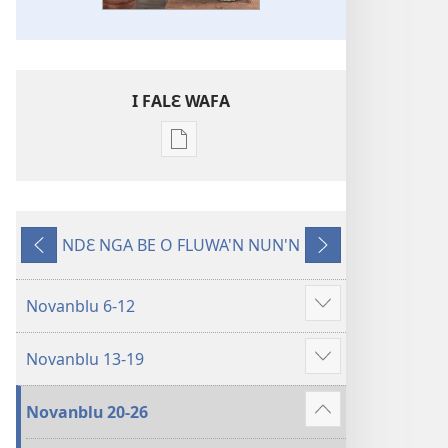
I FALƐ WAFA
Nga
be
kanngan
nun
NDƐ NGA BE O FLUWA'N NUN'N
mannzin
Ng’ɔ
Ng’ɔ
kanngan'm
sinnin’n
bɛ
be
i
Novanblu 6-12
Show
su'n
sin’n
more
i
Novanblu 13-19
falɛ
Show
wafa'n
more
Novanblu 20-26
KLISIFUƐ
Show
MUN
more