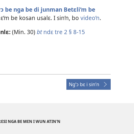
nvɔ be nga be di junman Betɛli’m be
uɛ’m be kosan usalɛ. I sin’n, bo
video’n
.
nlɛ:
(Min. 30)
bt
ndɛ tre 2 § 8-15
Ng’ɔ bɛ i sin’n
RƐSI NGA BE MƐN I WUN ATIN'N