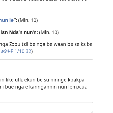
mun le
”:
(Min. 10)
ɛn Ndɛ’n nun’n:
(Min. 10)
ga Zɔbu tɛli be nga be waan be se kɛ be
(
w94-
F 1/10 32
)
 nin like uflɛ ekun be su ninnge kpakpa
’n i bue nga e kanngannin nun lemɔcuɛ