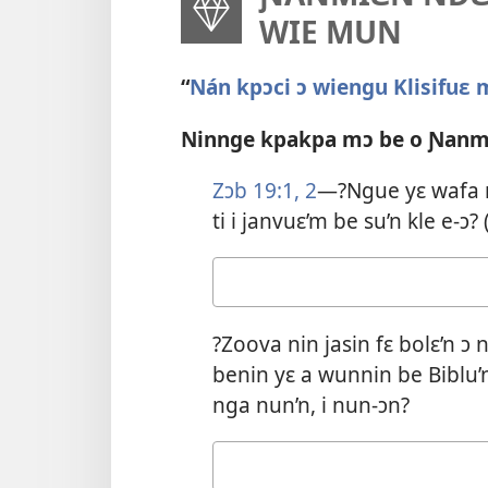
WIE MUN
“
Nán kpɔci ɔ wiengu Klisifuɛ 
Ninnge kpakpa mɔ be o Ɲanmi
Zɔb 19:​1, 2
—?Ngue yɛ wafa n
ti i janvuɛ’m be su’n kle e-ɔ? 
Wafa
nga
á
?Zoova nin jasin fɛ bolɛ’n ɔ
tɛ́
benin yɛ a wunnin be Biblu
su’n
nga nun’n, i nun-ɔn?
Wafa