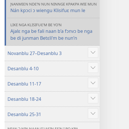
NIN
ƝANMIƐN NDƐ’N NUN NINNGE KPAKPA WIE MUN
Nán kpɔci ɔ wiengu Klisifuɛ mun le
BE
JUNMAN’N
—
LIKE NGA KLISIFUƐ’M BE YO’N
Ajalɛ nga be fali naan b’a fɔnvɔ be nga
AƝIA
be di junman Betɛli’m be nun’n
FLUWA
2023,
Novanblu–
Novanblu 27–Desanblu 3
Show
Desanblu
more
Desanblu 4-10
Show
more
Desanblu 11-17
Show
more
Desanblu 18-24
Show
more
Desanblu 25-31
Show
more
MIAN Ɔ ƝIN NAAN SI JASIN FƐ’N I BO KPA