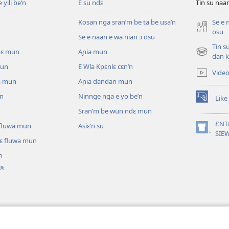
yili be’n
E su ndɛ
Tin su na
Kosan nga sran’m be ta be usa’n
Se e 
osu
Se e naan e wa nian ɔ osu
Tin s
pɛ mun
Aɲia mun
(opens
dan k
new
mun
E Wla Kpɛnlɛ cɛn’n
Vide
window)
a mun
Aɲia dandan mun
un
Ninnge nga e yo be’n
Like
(opens
Sran’m be wun ndɛ mun
new
window)
ƐNT
ɛ fluwa mun
Asiɛ’n su
(opens
SIE
lɛ fluwa mun
new
window)
n
®
ɔ nga be tie’n