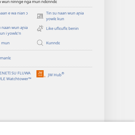
an wun ninnge nga mun ndɛnndɛ
naan e wa nian ɔ
Tin su naan wun aɲia
(opens
yowlɛ kun
new
u naan wun aɲia
Like uflɛuflɛ benin
window)
un i yowlɛ'n
o mun
Kunndɛ
 manlɛ
ƐNƐTI SU FLUWA
®
JW Hub
(opens
WLƐ Watchtower™
new
window)