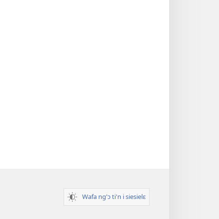
Wafa ng'ɔ ti'n i siesielɛ