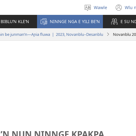
Wawle
Wlu 
Kle
(op
aniɛn'n
ne
 BIBLU’N KLE’N
NINNGE NGA E YILI BE’N
E SU N
win
 nin be junman’n—Aɲia fluwa | 2023, Novanblu–Desanblu
Novanblu 20
’N NUN NINNGE KPAKPA