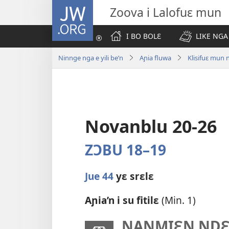
JW.ORG
Zoova i Lalofuɛ mun
I BO BOLƐ
LIKE NGA
Ninnge nga e yili be’n
Aɲia fluwa
Klisifuɛ mun
Novanblu 20-26
ZƆBU 18–19
Jue 44
yɛ srɛlɛ
Aɲia’n i su fitilɛ
(Min. 1)
ƝANMIƐN NDƐ