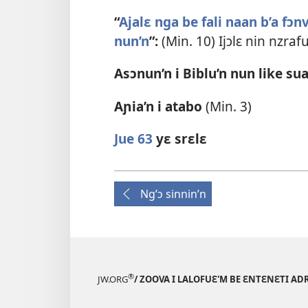
á
“
Ajalɛ nga be fali naan b’a fɔ
tɛ́
nun’n
”:
(Min. 10) Ijɔlɛ nin nzraf
su’n
Asɔnun’n i Biblu’n nun like sua
Aɲia’n i atabo
(Min. 3)
Jue 63
yɛ srɛlɛ
Ng’ɔ sinnin’n
®
JW.ORG
/ ZOOVA I LALOFUƐ'M BE ƐNTƐNƐTI AD