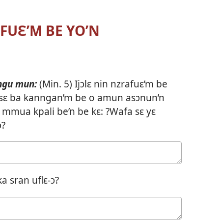
IFUƐ’M BE YO’N
ngu mun:
(Min. 5) Ijɔlɛ nin nzrafuɛ’m be
n, sɛ ba kanngan’m be o amun asɔnun’n
mmua kpali be’n be kɛ: ?Wafa sɛ yɛ
ɔ?
a sran uflɛ-ɔ?