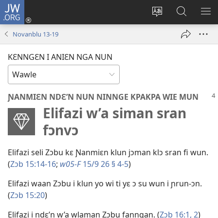
JW.ORG
Wlu
nun
Kaci
Kunndɛ
KL
(opens
aniɛn'n
JW.ORG
I
Novanblu 13-19
new
su
SU
window)
like
ND
KƐNNGƐN I ANIƐN NGA NUN
M
ƝANMIƐN NDƐ’N NUN NINNGE KPAKPA WIE MUN
Elifazi w’a siman sran
fɔnvɔ
Elifazi seli Zɔbu kɛ Ɲanmiɛn klun jɔman klɔ sran fi wun.
(
Zɔb 15:​14-16
;
w05-F
15/9 26 § 4-5
)
Elifazi waan Zɔbu i klun yo wi ti yɛ ɔ su wun i ɲrun-ɔn.
(
Zɔb 15:20
)
Elifazi i ndɛ’n w’a wlaman Zɔbu fanngan. (
Zɔb 16:​1, 2
)