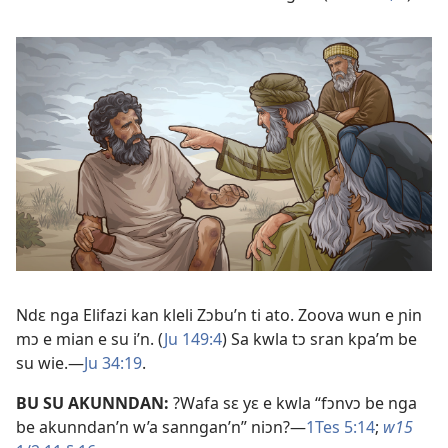
Ndɛ nga Elifazi kan kleli Zɔbu’n ti ato. Zoova wun e ɲin
mɔ e mian e su i’n. (
Ju 149:4
) Sa kwla tɔ sran kpa’m be
su wie.—
Ju 34:19
.
BU SU AKUNNDAN:
?Wafa sɛ yɛ e kwla “fɔnvɔ be nga
be akunndan’n w’a sanngan’n” niɔn?—
1Tes 5:14
;
w15