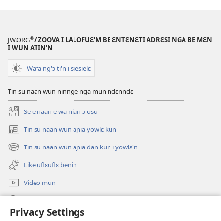
falɛ
wafa'n
KLISIFUƐ
®
JW.ORG
/ ZOOVA I LALOFUƐ'M BE ƐNTƐNƐTI ADRƐSI NGA BE MƐN
MUN
I WUN ATIN'N
NIN
Wafa ng'ɔ ti'n i siesielɛ
BE
JUNMAN’N
Tin su naan wun ninnge nga mun ndɛnndɛ
—
AƝIA
Se e naan e wa nian ɔ osu
FLUWA
2023,
Tin su naan wun aɲia yowlɛ kun
(opens
Novanblu–
new
Tin su naan wun aɲia dan kun i yowlɛ'n
(opens
Desanblu
window)
new
Like uflɛuflɛ benin
window)
Video mun
Kunndɛ
Privacy Settings