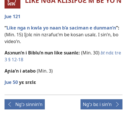
LIKE NGA KLISIFUƐ’M BE YO’N
Jue 121
“
Like nga n kwla yo naan b’a saciman e dunman’n
”:
(Min. 15) Ijɔlɛ nin nzrafuɛ’m be kosan usalɛ. I sin’n, bo
video’n.
Asɔnun’n i Biblu’n nun like suanlɛ:
(Min. 30)
bt
ndɛ tre
3 § 12-18
Aɲia’n i atabo
(Min. 3)
Jue 50
yɛ srɛlɛ
Ng’ɔ sinnin’n
Ng’ɔ bɛ i sin’n