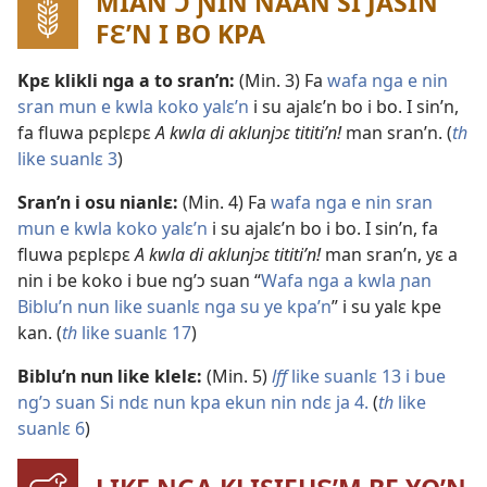
MIAN Ɔ ƝIN NAAN SI JASIN
FƐ’N I BO KPA
Kpɛ klikli nga a to sran’n:
(Min. 3) Fa
wafa nga e nin
sran mun e kwla koko yalɛ’n
i su ajalɛ’n bo i bo. I sin’n,
fa fluwa pɛplɛpɛ
A kwla di aklunjɔɛ tititi’n!
man sran’n. (
th
like suanlɛ 3
)
Sran’n i osu nianlɛ:
(Min. 4) Fa
wafa nga e nin sran
mun e kwla koko yalɛ’n
i su ajalɛ’n bo i bo. I sin’n, fa
fluwa pɛplɛpɛ
A kwla di aklunjɔɛ tititi’n!
man sran’n, yɛ a
nin i be koko i bue ng’ɔ suan “
Wafa nga a kwla ɲan
Biblu’n nun like suanlɛ nga su ye kpa’n
” i su yalɛ kpe
kan. (
th
like suanlɛ 17
)
Biblu’n nun like klelɛ:
(Min. 5)
lff
like suanlɛ 13 i bue
ng’ɔ suan Si ndɛ nun kpa ekun nin ndɛ ja 4.
(
th
like
suanlɛ 6
)