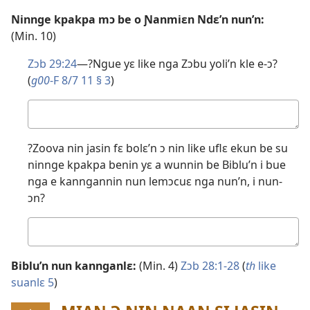
Ninnge kpakpa mɔ be o Ɲanmiɛn Ndɛ’n nun’n:
(Min. 10)
Zɔb 29:24
—?Ngue yɛ like nga Zɔbu yoli’n kle e-ɔ?
(
g00
-F 8/7 11 § 3
)
Wafa
nga
á
?Zoova nin jasin fɛ bolɛ’n ɔ nin like uflɛ ekun be su
tɛ́
ninnge kpakpa benin yɛ a wunnin be Biblu’n i bue
su’n
nga e kanngannin nun lemɔcuɛ nga nun’n, i nun-
ɔn?
Wafa
nga
á
Biblu’n nun kannganlɛ:
(Min. 4)
Zɔb 28:​1-28
(
th
like
tɛ́
suanlɛ 5
)
su’n