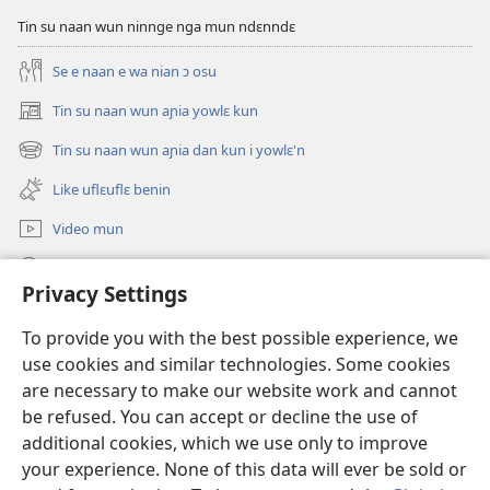
JUNMAN’N
Tin su naan wun ninnge nga mun ndɛnndɛ
—
AƝIA
Se e naan e wa nian ɔ osu
FLUWA
2023,
Tin su naan wun aɲia yowlɛ kun
(opens
Novanblu–
new
Tin su naan wun aɲia dan kun i yowlɛ'n
(opens
Desanblu
window)
new
Like uflɛuflɛ benin
window)
Video mun
Kunndɛ
Privacy Settings
Like manlɛ
(opens
To provide you with the best possible experience, we
new
use cookies and similar technologies. Some cookies
window)
ƐNTƐNƐTI SU FLUWA SIEWLƐ Watchtower™
are necessary to make our website work and cannot
(opens
new
be refused. You can accept or decline the use of
®
JW Hub
window)
additional cookies, which we use only to improve
(opens
new
your experience. None of this data will ever be sold or
window)