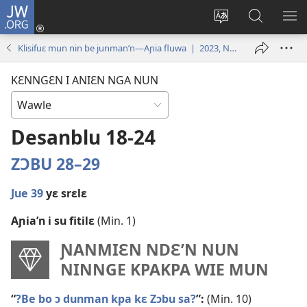
JW.ORG
Wlu
nun
Kaci
Kunndɛ
KL
(opens
aniɛn'n
JW.ORG
I
Klisifuɛ mun nin be junman’n—Aɲia fluwa | 2023, Novanblu–Desanblu
new
su
SU
window)
like
ND
KƐNNGƐN I ANIƐN NGA NUN
M
Desanblu 18-24
ZƆBU 28–29
Jue 39
yɛ srɛlɛ
Aɲia’n i su fitilɛ
(Min. 1)
ƝANMIƐN NDƐ’N NUN
NINNGE KPAKPA WIE MUN
“
?Be bo ɔ dunman kpa kɛ Zɔbu sa?
”:
(Min. 10)