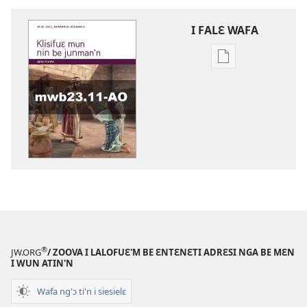
I FALƐ WAFA
Nga
be
kanngan
nun
mannzin
kanngan'm
be
su'n
i
falɛ
wafa'n
KLISIFUƐ
®
JW.ORG
/ ZOOVA I LALOFUƐ'M BE ƐNTƐNƐTI ADRƐSI NGA BE MƐN
MUN
I WUN ATIN'N
NIN
Wafa ng'ɔ ti'n i siesielɛ
BE