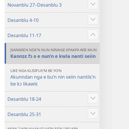
NIN
Novanblu 27–Desanblu 3
Show
BE
more
JUNMAN’N
Desanblu 4-10
Show
—
more
AƝIA
Desanblu 11-17
Show
FLUWA
more
2023,
ƝANMIƐN NDƐ’N NUN NINNGE KPAKPA WIE MUN
Novanblu–
Kannzɛ fɔ o e nun’n e kwla nanti seiin
Desanblu
LIKE NGA KLISIFUƐ’M BE YO’N
Akunndan nga e bu’n nin seiin nantilɛ’n
be kɔ likawlɛ
Desanblu 18-24
Show
more
Desanblu 25-31
Show
more
MIAN Ɔ ƝIN NAAN SI JASIN FƐ’N I BO KPA