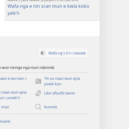
Wafa nga e nin sran mun e kwla koko
yalɛ’n
Wafa ng'ɔ ti'n i siesielɛ
an wun ninnge nga mun ndɛnndɛ
naan e wa nian ɔ
Tin su naan wun aɲia
(opens
yowlɛ kun
new
u naan wun aɲia
Like uflɛuflɛ benin
window)
un i yowlɛ'n
o mun
Kunndɛ
 manlɛ