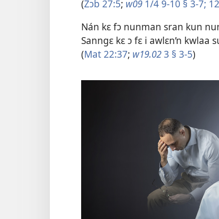
(
Zɔb 27:5
;
w09
1/4 9-10 § 3-7;
12
Nán kɛ fɔ nunman sran kun nun’n 
Sanngɛ kɛ ɔ fɛ i awlɛn’n kwlaa s
(
Mat 22:37
;
w19.02
3 § 3-5
)