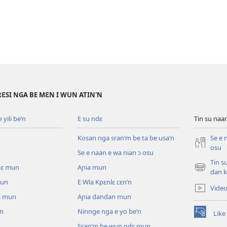
RƐSI NGA BE MƐN I WUN ATIN'N
yili be’n
E su ndɛ
Tin su na
Kosan nga sran’m be ta be usa’n
Se e 
osu
Se e naan e wa nian ɔ osu
Tin s
pɛ mun
Aɲia mun
(opens
dan k
new
mun
E Wla Kpɛnlɛ cɛn’n
Vide
window)
a mun
Aɲia dandan mun
un
Ninnge nga e yo be’n
Like
(opens
Sran’m be wun ndɛ mun