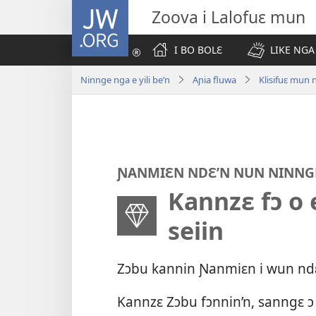
JW.ORG
Zoova i Lalofuɛ mun
I BO BOLƐ
LIKE NGA
Ninnge nga e yili be’n
Aɲia fluwa
ƝANMIƐN NDƐ’N NUN NINNG
Kannzɛ fɔ o 
seiin
Zɔbu kannin Ɲanmiɛn i wun ndɛ 
Kannzɛ Zɔbu fɔnnin’n, sanngɛ ɔ k