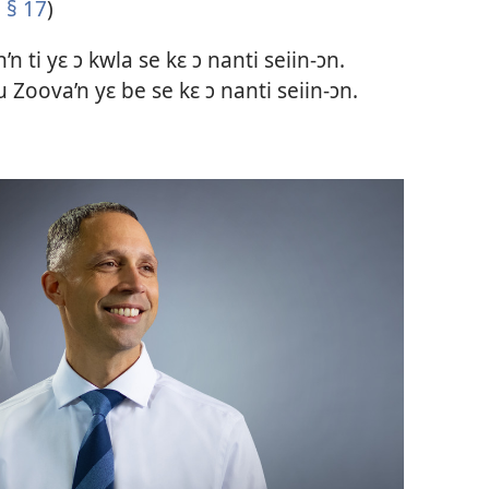
 § 17
)
ti yɛ ɔ kwla se kɛ ɔ nanti seiin-ɔn.
u Zoova’n yɛ be se kɛ ɔ nanti seiin-ɔn.