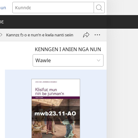
nun
ens
Kunndɛ
w
DƐ
dow)
Kannzɛ fɔ o e nun’n e kwla nanti seiin
KƐNNGƐN I ANIƐN NGA NUN