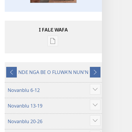
I FALƐ WAFA
Nga
be
kanngan
nun
NDƐ NGA BE O FLUWA'N NUN'N
mannzin
Ng’ɔ
Ng’ɔ
kanngan'm
sinnin’n
bɛ
be
i
Novanblu 6-12
Show
su'n
sin’n
more
i
Novanblu 13-19
falɛ
Show
wafa'n
more
Novanblu 20-26
KLISIFUƐ
Show
MUN
more