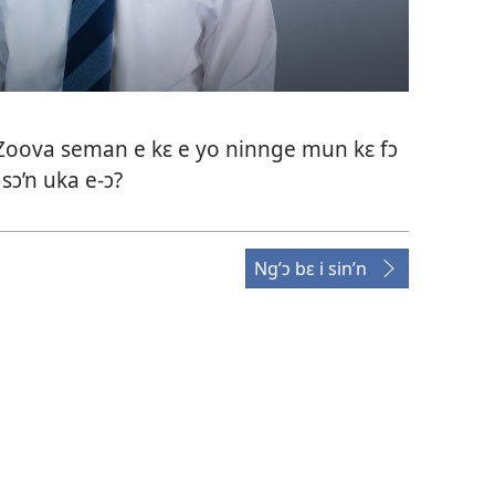
 Zoova seman e kɛ e yo ninnge mun kɛ fɔ
sɔ’n uka e-ɔ?
Ng’ɔ bɛ i sin’n