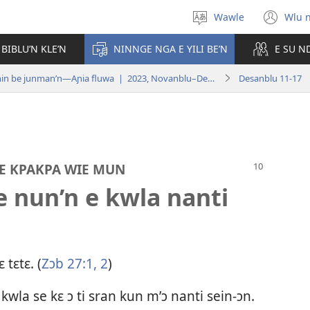
Wawle
Wlu 
Kle
(op
aniɛn'n
ne
 BIBLU’N KLE’N
NINNGE NGA E YILI BE’N
E SU N
win
Klisifuɛ mun nin be junman’n—Aɲia fluwa | 2023, Novanblu–Desanblu
Desanblu 11-17
E KPAKPA WIE MUN
e nun’n e kwla nanti
tɛtɛ. (
Zɔb 27:​1, 2
)
wla se kɛ ɔ ti sran kun m’ɔ nanti sein-ɔn.