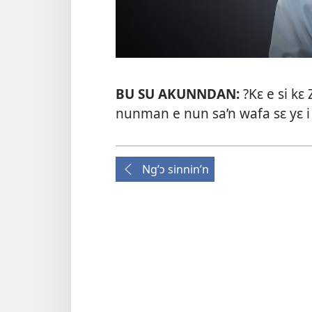
BU SU AKUNNDAN:
?Kɛ e si kɛ
nunman e nun sa’n wafa sɛ yɛ i 
Ng’ɔ sinnin’n