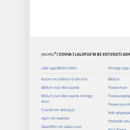
®
JW.ORG
/ ZOOVA I LALOFUƐ'M BE ƐNTƐNƐTI AD
Like nga Biblu’n kle’n
Ninnge nga e 
Kosan mɔ biblu’n tɛ be su’n
Biblu’n
Biblu’n nun like suanlɛ
Fluwa mun
Biblu’n nun like suanlɛ ninnge
Fluwa pɛplɛ
mun
Fluwa nɲa 
Fɔundi nin aklunjuɛ
Ndɛ akpasu
Aja’n nin Awlobo
Periodiki m
Gbanflɛn nin talua mun
Aɲia fluwa