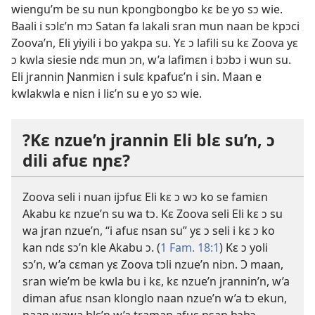
wiengu’m be su nun kpongbongbo kɛ be yo sɔ wie.
Baali i sɔlɛ’n mɔ Satan fa lakali sran mun naan be kpɔci
Zoova’n, Eli yiyili i bo yakpa su. Yɛ ɔ lafili su kɛ Zoova yɛ
ɔ kwla siesie ndɛ mun ɔn, w’a lafimɛn i bɔbɔ i wun su.
Eli jrannin Ɲanmiɛn i sulɛ kpafuɛ’n i sin. Maan e
kwlakwla e niɛn i liɛ’n su e yo sɔ wie.
?Kɛ nzue’n jrannin Eli blɛ su’n, ɔ
dili afuɛ nɲɛ?
Zoova seli i nuan ijɔfuɛ Eli kɛ ɔ wɔ ko se famiɛn
Akabu kɛ nzue’n su wa tɔ. Kɛ Zoova seli Eli kɛ ɔ su
wa jran nzue’n, “i afuɛ nsan su” yɛ ɔ seli i kɛ ɔ ko
kan ndɛ sɔ’n kle Akabu ɔ. (
1 Fam. 18:1
) Kɛ ɔ yoli
sɔ’n, w’a cɛman yɛ Zoova tɔli nzue’n niɔn. Ɔ maan,
sran wie’m be kwla bu i kɛ, kɛ nzue’n jrannin’n, w’a
diman afuɛ nsan klonglo naan nzue’n w’a tɔ ekun,
naan wawa blɛ’n w’a traman afuɛ nsan bɔbɔ.