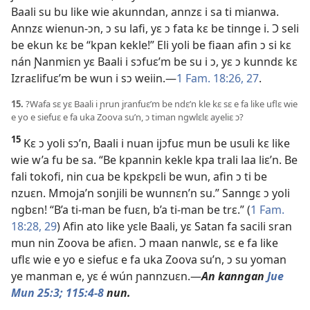
Baali su bu like wie akunndan, annzɛ i sa ti mianwa.
Annzɛ wienun-ɔn, ɔ su lafi, yɛ ɔ fata kɛ be tinnge i. Ɔ seli
be ekun kɛ be “kpan kekle!” Eli yoli be fiaan afin ɔ si kɛ
nán Ɲanmiɛn yɛ Baali i sɔfuɛ’m be su i ɔ, yɛ ɔ kunndɛ kɛ
Izraɛlifuɛ’m be wun i sɔ weiin.​—
1 Fam. 18:26, 27
.
15.
?Wafa sɛ yɛ Baali i ɲrun jranfuɛ’m be ndɛ’n kle kɛ sɛ e fa like uflɛ wie
e yo e siefuɛ e fa uka Zoova su’n, ɔ timan ngwlɛlɛ ayeliɛ ɔ?
15
Kɛ ɔ yoli sɔ’n, Baali i nuan ijɔfuɛ mun be usuli kɛ like
wie w’a fu be sa. “Be kpannin kekle kpa trali laa liɛ’n. Be
fali tokofi, nin cua be kpɛkpɛli be wun, afin ɔ ti be
nzuɛn. Mmoja’n sonjili be wunnɛn’n su.” Sanngɛ ɔ yoli
ngbɛn! “B’a ti-man be fuɛn, b’a ti-man be trɛ.” (
1 Fam.
18:28, 29
) Afin ato like yɛle Baali, yɛ Satan fa sacili sran
mun nin Zoova be afiɛn. Ɔ maan nanwlɛ, sɛ e fa like
uflɛ wie e yo e siefuɛ e fa uka Zoova su’n, ɔ su yoman
ye manman e, yɛ é wún ɲannzuɛn.​—
An kanngan
Jue
Mun 25:3;
115:4-8
nun.