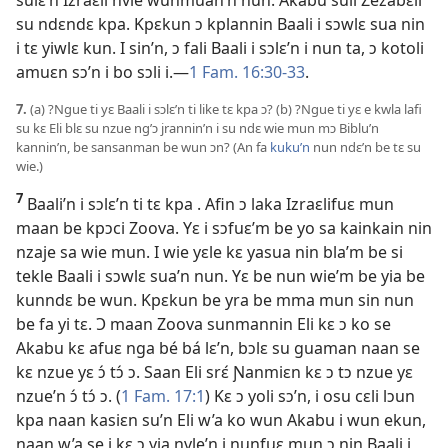
su ndɛndɛ kpa. Kpɛkun ɔ kplannin Baali i sɔwlɛ sua nin
i tɛ yiwlɛ kun. I sin’n, ɔ fali Baali i sɔlɛ’n i nun ta, ɔ kotoli
amuɛn sɔ’n i bo sɔli i.​—
1 Fam. 16:30-33
.
7.
(a) ?Ngue ti yɛ Baali i sɔlɛ’n ti like tɛ kpa ɔ? (b) ?Ngue ti yɛ e kwla lafi
su kɛ Eli blɛ su nzue ng’ɔ jrannin’n i su ndɛ wie mun mɔ Biblu’n
kannin’n, be sansanman be wun ɔn? (An fa
kuku’n
nun ndɛ’n be tɛ su
wie.)
7
Baali’n i sɔlɛ’n ti tɛ kpa . Afin ɔ laka Izraɛlifuɛ mun
maan be kpɔci Zoova. Yɛ i sɔfuɛ’m be yo sa kainkain nin
nzaje sa wie mun. I wie yɛle kɛ yasua nin bla’m be si
tekle Baali i sɔwlɛ sua’n nun. Yɛ be nun wie’m be yia be
kunndɛ be wun. Kpɛkun be yra be mma mun sin nun
be fa yi tɛ. Ɔ maan Zoova sunmannin Eli kɛ ɔ ko se
Akabu kɛ afuɛ nga bé bá lɛ’n, bɔlɛ su guaman naan se
kɛ nzue yɛ ɔ́ tɔ́ ɔ. Saan Eli srɛ́ Ɲanmiɛn kɛ ɔ tɔ nzue yɛ
nzue’n ɔ́ tɔ́ ɔ. (
1 Fam. 17:1
) Kɛ ɔ yoli sɔ’n, i osu cɛli lɔun
kpa naan kasiɛn su’n Eli w’a ko wun Akabu i wun ekun,
naan w’a se i kɛ ɔ yia nvle’n i nunfuɛ mun ɔ nin Baali i