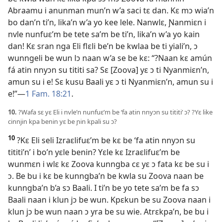
Abraamu i anunman mun’n w’a saci tɛ dan. Kɛ mɔ wia’n
bo dan’n ti’n, lika’n w’a yo kee lele. Nanwlɛ, Ɲanmiɛn i
nvle nunfuɛ’m be tete sa’m be ti’n, lika’n w’a yo kain
dan! Kɛ sran nga Eli flɛli be’n be kwlaa be ti yiali’n, ɔ
wunngeli be wun lɔ naan w’a se be kɛ: “?Naan kɛ amún
fá atin nnyɔn su tititi sa? Sɛ [Zoova] yɛ ɔ ti Nyanmiɛn’n,
amun su i e! Sɛ kusu Baali yɛ ɔ ti Nyanmiɛn’n, amun su i
e!”​—
1 Fam. 18:21
.
10.
?Wafa sɛ yɛ Eli i nvle’n nunfuɛ’m be ‘fa atin nnyɔn su tititi’ ɔ? ?Yɛ like
cinnjin kpa benin yɛ be ɲin kpali su ɔ?
10
?Kɛ Eli seli Izraɛlifuɛ’m be kɛ be ‘fa atin nnyɔn su
tititi’n’ i bo’n yɛle benin? Yɛle kɛ Izraɛlifuɛ’m be
wunmɛn i wlɛ kɛ Zoova kunngba cɛ yɛ ɔ fata kɛ be su i
ɔ. Be bu i kɛ be kunngba’n be kwla su Zoova naan be
kunngba’n b’a sɔ Baali. I ti’n be yo tete sa’m be fa sɔ
Baali naan i klun jɔ be wun. Kpɛkun be su Zoova naan i
klun jɔ be wun naan ɔ yra be su wie. Atrɛkpa’n, be bu i