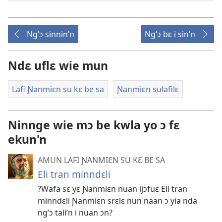
Ng’ɔ sinnin’n
Ng’ɔ bɛ i sin’n
Ndɛ uflɛ wie mun
Lafi Ɲanmiɛn su kɛ be sa
Ɲanmiɛn sulafilɛ
Ninnge wie mɔ be kwla yo ɔ fɛ
ekun'n
AMUN LAFI ƝANMIƐN SU KƐ BE SA
Eli tran minndɛli
?Wafa sɛ yɛ Ɲanmiɛn nuan ijɔfuɛ Eli tran
minndɛli Ɲanmiɛn srɛlɛ nun naan ɔ yia nda
ng’ɔ tali’n i nuan ɔn?