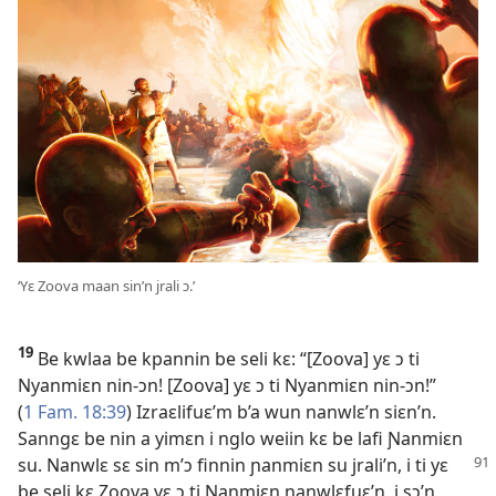
‘Yɛ Zoova maan sin’n jrali ɔ.’
19
Be kwlaa be kpannin be seli kɛ: “[Zoova] yɛ ɔ ti
Nyanmiɛn nin-ɔn! [Zoova] yɛ ɔ ti Nyanmiɛn nin-ɔn!”
(
1 Fam. 18:39
) Izraɛlifuɛ’m b’a wun nanwlɛ’n siɛn’n.
Sanngɛ be nin a yimɛn i nglo weiin kɛ be lafi Ɲanmiɛn
su. Nanwlɛ sɛ sin m’ɔ finnin ɲanmiɛn su jrali’n,
i ti yɛ
be seli kɛ Zoova yɛ ɔ ti Ɲanmiɛn nanwlɛfuɛ’n, i sɔ’n