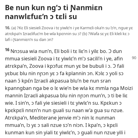
Be nun kun ng’ɔ ti Ɲanmiɛn
nanwlɛfuɛ’n ɔ tɛli su
16.
(a) ?Kɛ Eli siesieli Zoova i tɛ yiwlɛ’n i ye Karmɛli oka’n su lɔ’n, ngue yɛ
atrɛkpa’n Izraɛlifuɛ’m be wla kpɛnnin su ɔ? (b) ?Wafa sɛ yɛ Eli kleli kɛ ɔ
lafi i Ɲanmiɛn’n su dan ɔn?
16
Nnɔsua wia nun’n, Eli boli i tɛ liɛ’n i yilɛ bo. Ɔ dun
mmua
siesieli Zoova i tɛ yiwlɛ’n m’ɔ sacili’n i ye, afin
atrɛkpa’n, Zoova i kpɔfuɛ mun yɛ be bubuli i ɔ. Ɔ fali
yɛbuɛ blu nin nɲɔn yɛ ɔ fa kplannin ɔn. Kɔlɛ ɔ yoli sɔ
naan ɔ́ kpɛ́n Izraɛli akpasua blu’n be nun sran
kpanngban nga be o lɛ wie’n be wla kɛ mmla nga Moizi
mannin Izraɛli akpasua blu nin nɲɔn mun’n, ɔ ti be liɛ
wie. I sin’n, ɔ fali yie siesieli i tɛ yiwlɛ’n su. Kpɛkun ɔ
kpɛkpɛli nnɛn’n nun guali su naan w’a gua su nzue.
Atrɛkpa’n, Mediterane jenvie m’ɔ nin lɛ nunman
mmua’n, lɔ yɛ ɔ sali nzue sɔ’n niɔn. I kpa’n, ɔ kpɛli
kunman kun sin yiali tɛ yiwlɛ’n, ɔ guali nun nzue yili i