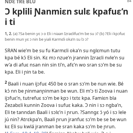
NDƐ TRE BLU
Ɔ kplili Ɲanmiɛn sulɛ kpafuɛ’n
i ti
1, 2.
(a) ?Sa benin yɛ ɔ o Eli i niaan Izraɛlifuɛ’m be su ɔ? (b) ?Eli i kpɔfuɛ
benin mun yɛ ɔ nin be yiali Karmɛli oka’n su lɔ ɔ?
SRAN wie’m be su fu Karmɛli oka’n su nglɛmun tutu
kpa bé kɔ́ Eli sin. Kɛ mɔ nzue’n jrannin Izraɛli nvle’n su
w’a di afuɛ nsan nin sin ti’n, afɛ’n wo sran sɔ’m be su
kpa. Eli i ɲin ta be.
2
Baali i nuan ijɔfuɛ 450 be o sran sɔ’m be nun wie. Bé
kɔ́ nn be ɲinmanɲinman be wun. Eli m’ɔ ti Zoova i nuan
ijɔfuɛ’n, tutrefuɛ sɔ’m be kpɔ i tɛtɛ kpa. Famiɛn bla
Zezabɛli kunnin Zoova i sufuɛ kaka. Ɔ nin i sɔ ngba’n,
Eli te tanndan Baali i sɔlɛ’n i ɲrun. ?Sanngɛ ɔ́ yó i sɔ lele
jú nin? Atrɛkpa’n, Baali ɲrun jranfuɛ sɔ’m be se be wun
kɛ Eli su kwlá jranman be sran kaka sɔ’m be ɲrun.