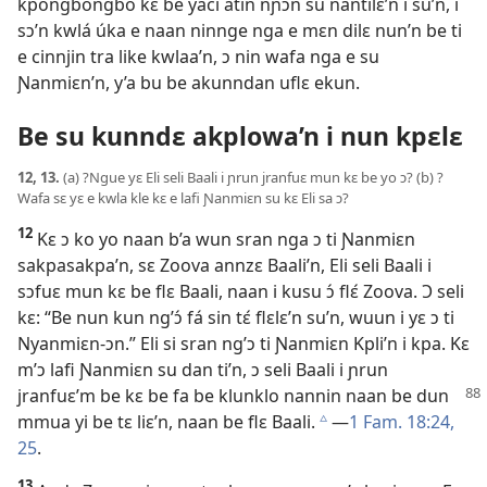
kpongbongbo kɛ be yaci atin nɲɔn su nantilɛ’n i su’n, i
sɔ’n kwlá úka e naan ninnge nga e mɛn dilɛ nun’n be ti
e cinnjin tra like kwlaa’n, ɔ nin wafa nga e su
Ɲanmiɛn’n, y’a bu be akunndan uflɛ ekun.
Be su kunndɛ akplowa’n i nun kpɛlɛ
12, 13.
(a) ?Ngue yɛ Eli seli Baali i ɲrun jranfuɛ mun kɛ be yo ɔ? (b) ?
Wafa sɛ yɛ e kwla kle kɛ e lafi Ɲanmiɛn su kɛ Eli sa ɔ?
12
Kɛ ɔ ko yo naan b’a wun sran nga ɔ ti Ɲanmiɛn
sakpasakpa’n, sɛ Zoova annzɛ Baali’n, Eli seli Baali i
sɔfuɛ mun kɛ be flɛ Baali, naan i kusu ɔ́ flɛ́ Zoova. Ɔ seli
kɛ: “Be nun kun ng’ɔ́ fá sin tɛ́ flɛlɛ’n su’n, wuun i yɛ ɔ ti
Nyanmiɛn-ɔn.” Eli si sran ng’ɔ ti Ɲanmiɛn Kpli’n i kpa. Kɛ
m’ɔ lafi Ɲanmiɛn su dan ti’n, ɔ seli Baali i ɲrun
jranfuɛ’m
be kɛ be fa be klunklo nannin naan be dun
mmua yi be tɛ liɛ’n, naan be flɛ Baali.
​—
1 Fam. 18:24,
c
25
.
13