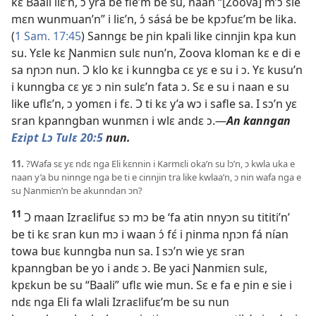
kɛ Baali liɛ’n, ɔ́ yrá be fie’m be su, naan “[Zoova] m’ɔ sie
mɛn wunmuan’n” i liɛ’n, ɔ́ sásá be be kpɔfuɛ’m be lika.
(
1 Sam. 17:45
) Sanngɛ be ɲin kpali like cinnjin kpa kun
su. Yɛle kɛ Ɲanmiɛn sulɛ nun’n, Zoova kloman kɛ e di e
sa nɲɔn nun. Ɔ klo kɛ i kunngba cɛ yɛ e su i ɔ. Yɛ kusu’n
i kunngba cɛ yɛ ɔ nin sulɛ’n fata ɔ. Sɛ e su i naan e su
like uflɛ’n, ɔ yomɛn i fɛ. Ɔ ti kɛ y’a wɔ i safle sa. I sɔ’n yɛ
sran kpanngban wunmɛn i wlɛ andɛ ɔ.​—
An kanngan
Ezipt Lɔ Tulɛ 20:5
nun.
11.
?Wafa sɛ yɛ ndɛ nga Eli kɛnnin i Karmɛli oka’n su lɔ’n, ɔ kwla uka e
naan y’a bu ninnge nga be ti e cinnjin tra like kwlaa’n, ɔ nin wafa nga e
su Ɲanmiɛn’n be akunndan ɔn?
11
Ɔ maan Izraɛlifuɛ sɔ mɔ be ‘fa atin nnyɔn su tititi’n’
be ti kɛ sran kun mɔ i waan ɔ́ fɛ́ i ɲinma nɲɔn fá nían
towa buɛ kunngba nun sa. I sɔ’n wie yɛ sran
kpanngban be yo i andɛ ɔ. Be yaci Ɲanmiɛn sulɛ,
kpɛkun be su “Baali” uflɛ wie mun. Sɛ e fa e ɲin e sie i
ndɛ nga Eli fa wlali Izraɛlifuɛ’m be su nun