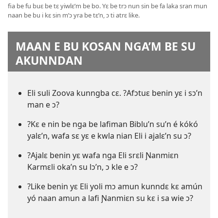
fia be fu buɛ be tɛ yiwlɛ’m be bo. Yɛ be trɔ nun sin be fa laka sran mun
naan be bu i kɛ sin m’ɔ yra be tɛ’n, ɔ ti atrɛ like.
MAAN E BU KOSAN NGA’M BE SU
AKUNNDAN
Eli suli Zoova kunngba cɛ. ?Afɔtuɛ benin yɛ i sɔ’n
man e ɔ?
?Kɛ e nin be nga be lafiman Biblu’n su’n é kókó
yalɛ’n, wafa sɛ yɛ e kwla nian Eli i ajalɛ’n su ɔ?
?Ajalɛ benin yɛ wafa nga Eli srɛli Ɲanmiɛn
Karmɛli oka’n su lɔ’n, ɔ kle e ɔ?
?Like benin yɛ Eli yoli mɔ amun kunndɛ kɛ amún
yó naan amun a lafi Ɲanmiɛn su kɛ i sa wie ɔ?