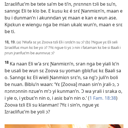
Izraɛlifuɛ’m be tete sa’m be ti’n, ɲrɛnnɛn tɔli be su’n,
sanngɛ Eli te klo be. E kusu kɛ é srɛ́ Ɲanmiɛn’n, maan e
bu i dunman’n i akunndan yɛ maan e kan e wun ase.
Kpɛkun e wiengu nga be mian ukalɛ wun’n, maan e srɛ
be ti.
18, 19.
(a) ?Wafa sɛ yɛ Zoova tɛli Eli i srɛlɛ’n su ɔ? (b) ?Ngue yɛ Eli seli
Izraɛlifuɛ mun kɛ be yo ɔ? ?Yɛ ngue ti yɛ ɔ nin i fataman kɛ be si Baali i
ɲrun jranfuɛ’m be aunnvuɛ ɔ?
18
Ka naan Eli w’a srɛ Ɲanmiɛn’n, sran nga be yiali lɛ’n
be usali be wun sɛ Zoova su yoman gblɛfuɛ kɛ Baali sa
o. Sanngɛ kɛ Eli wieli Ɲanmiɛn srɛ’n, sa ng’ɔ juli’n boli
be nuan. Biblu’n waan: ‘Yɛ [Zoova] maan sin’n jrali-ɔ, ɔ
nɔnnɔnnin nzue’n m’ɔ yi kunman’n. Ɔ wa yrali i sraka o,
i yie o, i yɛbuɛ’n nin o, i asiɛ ba’n nin o.’ (
1 Fam. 18:38
)
Zoova tɛli Eli su klanman! ?Yɛ i sin’n, ngue yɛ
Izraɛlifuɛ’m be yoli ɔ?