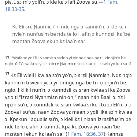
piɛ. I sɔ m’ɔ yoli’n, ɔ kle kɛ ɔ lafi Zoova su.​—
1 Fam.
18:30-35
.
Kɛ Eli srɛ́ Ɲanmiɛn’n, ndɛ nga ɔ kannin’n, ɔ kle kɛ i
nvle’n nunfuɛ’m be ndɛ te lo i, afin ɔ kunndɛli kɛ ‘be
mantan Zoova ekun kɛ laa’n sa.’
17.
?Wafa sɛ yɛ Eli i Ɲanmiɛn srɛlɛ’n yi ninnge nga be ti i cinnjin’n be
nglo ɔ? ?Yɛ wafa sɛ yɛ e bɔbɔ e Ɲanmiɛn srɛlɛ nun’n, e kwla yo kɛ i sa ɔ?
17
Kɛ Eli wieli i kwlaa sɔ’n yo’n, ɔ srɛli Ɲanmiɛn. Ndɛ ng’ɔ
kannin’n ti weiin yɛ ɔ yi ninnge nga be ti i cinnjin’n be
nglo. I klikli nun’n, ɔ kunndɛli kɛ sran kwlaa si kɛ Zoova
yɛ ɔ ti “Izraɛl Nyanmiɛn nin-ɔn,” naan nán Baali ɔ. Yɛ i
nɲɔn su’n, ɔ kunndɛli kɛ sran kwlaa si kɛ i bɔbɔ Eli’n, ɔ ti
Zoova i sufuɛ, naan Zoova yɛ maan ɔ yoli like sɔ’n kwlaa
ɔ. Kpɛkun i agualiɛ su’n, ɔ kleli kɛ i niaan Izraɛlifuɛ’m be
ndɛ te lo i, afin ɔ kunndɛ kpa kɛ Zoova yo naan ‘be
mɛntɛn i ekun kɛ laa’n sa.’ (
1 Fam. 18:36, 37
) Kannzɛ