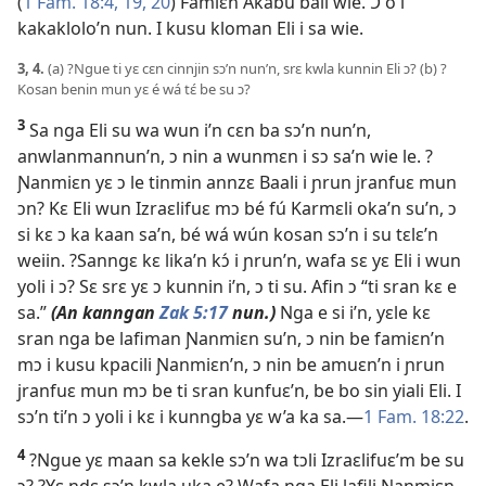
(
1 Fam. 18:4,
19, 20
) Famiɛn Akabu bali wie. Ɔ o i
kakaklolo’n nun. I kusu kloman Eli i sa wie.
3, 4.
(a) ?Ngue ti yɛ cɛn cinnjin sɔ’n nun’n, srɛ kwla kunnin Eli ɔ? (b) ?
Kosan benin mun yɛ é wá tɛ́ be su ɔ?
3
Sa nga Eli su wa wun i’n cɛn ba sɔ’n nun’n,
anwlanmannun’n, ɔ nin a wunmɛn i sɔ sa’n wie le. ?
Ɲanmiɛn yɛ ɔ le tinmin annzɛ Baali i ɲrun jranfuɛ mun
ɔn? Kɛ Eli wun Izraɛlifuɛ mɔ bé fú Karmɛli oka’n su’n, ɔ
si kɛ ɔ ka kaan sa’n, bé wá wún kosan sɔ’n i su tɛlɛ’n
weiin. ?Sanngɛ kɛ lika’n kɔ́ i ɲrun’n, wafa sɛ yɛ Eli i wun
yoli i ɔ? Sɛ srɛ yɛ ɔ kunnin i’n, ɔ ti su. Afin ɔ “ti sran kɛ e
sa.”
(An kanngan
Zak 5:17
nun.)
Nga e si i’n, yɛle kɛ
sran nga be lafiman Ɲanmiɛn su’n, ɔ nin be famiɛn’n
mɔ i kusu kpacili Ɲanmiɛn’n, ɔ nin be amuɛn’n i ɲrun
jranfuɛ mun mɔ be ti sran kunfuɛ’n, be bo sin yiali Eli. I
sɔ’n ti’n ɔ yoli i kɛ i kunngba yɛ w’a ka sa.​—
1 Fam. 18:22
.
4
?Ngue yɛ maan sa kekle sɔ’n wa tɔli Izraɛlifuɛ’m be su