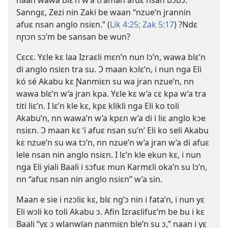
Sanngɛ, Zezi nin Zaki be waan “nzue’n jrannin
afuɛ nsan anglo nsiɛn.” (
Lik 4:25;
Zak 5:17
) ?Ndɛ
nɲɔn sɔ’m be sansan be wun?
Cɛcɛ. Yɛle kɛ laa Izraɛli mɛn’n nun lɔ’n, wawa blɛ’n
di anglo nsiɛn tra su. Ɔ maan kɔlɛ’n, i nun nga Eli
kó sé Akabu kɛ Ɲanmiɛn su wa jran nzue’n, nn
wawa blɛ’n w’a jran kpa. Yɛle kɛ w’a cɛ kpa w’a tra
titi liɛ’n. I lɛ’n kle kɛ, kpɛ klikli nga Eli ko toli
Akabu’n, nn wawa’n w’a kpɛn w’a di i liɛ anglo kɔe
nsiɛn. Ɔ maan kɛ ‘i afuɛ nsan su’n’ Eli ko seli Akabu
kɛ nzue’n su wa tɔ’n, nn nzue’n w’a jran w’a di afuɛ
lele nsan nin anglo nsiɛn. I lɛ’n kle ekun kɛ, i nun
nga Eli yiali Baali i sɔfuɛ mun Karmɛli oka’n su lɔ’n,
nn “afuɛ nsan nin anglo nsiɛn” w’a sin.
Maan e sie i nzɔliɛ kɛ, blɛ ng’ɔ nin i fata’n, i nun yɛ
Eli wɔli ko toli Akabu ɔ. Afin Izraɛlifuɛ’m be bu i kɛ
Baali “yɛ ɔ wlanwlan ɲanmiɛn ble’n su ɔ,” naan i yɛ