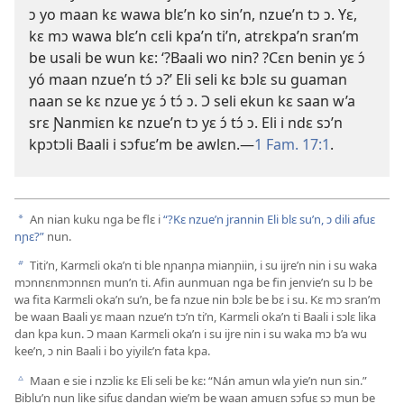
ɔ yo maan kɛ wawa blɛ’n ko sin’n, nzue’n tɔ ɔ. Yɛ,
kɛ mɔ wawa blɛ’n cɛli kpa’n ti’n, atrɛkpa’n sran’m
be usali be wun kɛ: ‘?Baali wo nin? ?Cɛn benin yɛ ɔ́
yó maan nzue’n tɔ́ ɔ?’ Eli seli kɛ bɔlɛ su guaman
naan se kɛ nzue yɛ ɔ́ tɔ́ ɔ. Ɔ seli ekun kɛ saan w’a
srɛ Ɲanmiɛn kɛ nzue’n tɔ yɛ ɔ́ tɔ́ ɔ. Eli i ndɛ sɔ’n
kpɔtɔli Baali i sɔfuɛ’m be awlɛn.​—
1 Fam. 17:1
.
An nian kuku nga be flɛ i
“?Kɛ nzue’n jrannin Eli blɛ su’n, ɔ dili afuɛ
a
nɲɛ?”
nun.
Titi’n, Karmɛli oka’n ti ble nɲanɲa mianɲiin, i su ijre’n nin i su waka
b
mɔnnɛnmɔnnɛn mun’n ti. Afin aunmuan nga be fin jenvie’n su lɔ be
wa fita Karmɛli oka’n su’n, be fa nzue nin bɔlɛ be bɛ i su. Kɛ mɔ sran’m
be waan Baali yɛ maan nzue’n tɔ’n ti’n, Karmɛli oka’n ti Baali i sɔlɛ lika
dan kpa kun. Ɔ maan Karmɛli oka’n i su ijre nin i su waka mɔ b’a wu
kee’n, ɔ nin Baali i bo yiyilɛ’n fata kpa.
Maan e sie i nzɔliɛ kɛ Eli seli be kɛ: “Nán amun wla yie’n nun sin.”
c
Biblu’n nun like sifuɛ dandan wie’m be waan amuɛn sɔfuɛ sɔ mun be