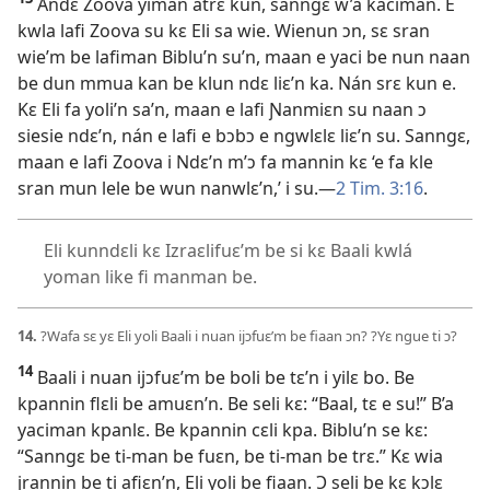
Andɛ Zoova yiman atrɛ kun, sanngɛ w’a kaciman. E
kwla lafi Zoova su kɛ Eli sa wie. Wienun ɔn, sɛ sran
wie’m be lafiman Biblu’n su’n, maan e yaci be nun naan
be dun mmua kan be klun ndɛ liɛ’n ka. Nán srɛ kun e.
Kɛ Eli fa yoli’n sa’n, maan e lafi Ɲanmiɛn su naan ɔ
siesie ndɛ’n, nán e lafi e bɔbɔ e ngwlɛlɛ liɛ’n su. Sanngɛ,
maan e lafi Zoova i Ndɛ’n m’ɔ fa mannin kɛ ‘e fa kle
sran mun lele be wun nanwlɛ’n,’ i su.​—
2 Tim. 3:16
.
Eli kunndɛli kɛ Izraɛlifuɛ’m be si kɛ Baali kwlá
yoman like fi manman be.
14.
?Wafa sɛ yɛ Eli yoli Baali i nuan ijɔfuɛ’m be fiaan ɔn? ?Yɛ ngue ti ɔ?
14
Baali i nuan ijɔfuɛ’m be boli be tɛ’n i yilɛ bo. Be
kpannin flɛli be amuɛn’n. Be seli kɛ: “Baal, tɛ e su!” B’a
yaciman kpanlɛ. Be kpannin cɛli kpa. Biblu’n se kɛ:
“Sanngɛ be ti-man be fuɛn, be ti-man be trɛ.” Kɛ wia
jrannin be ti afiɛn’n, Eli yoli be fiaan. Ɔ seli be kɛ kɔlɛ