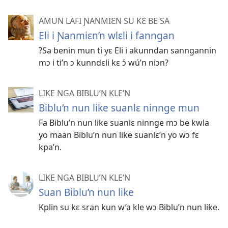
AMUN LAFI ƝANMIƐN SU KƐ BE SA
Eli i Ɲanmiɛn’n wlɛli i fanngan
?Sa benin mun ti yɛ Eli i akunndan sanngannin
mɔ i ti’n ɔ kunndɛli kɛ ɔ́ wú’n niɔn?
LIKE NGA BIBLU’N KLE’N
Biblu’n nun like suanlɛ ninnge mun
Fa Biblu’n nun like suanlɛ ninnge mɔ be kwla
yo maan Biblu’n nun like suanlɛ’n yo wɔ fɛ
kpa’n.
LIKE NGA BIBLU’N KLE’N
Suan Biblu’n nun like
Kplin su kɛ sran kun w’a kle wɔ Biblu’n nun like.