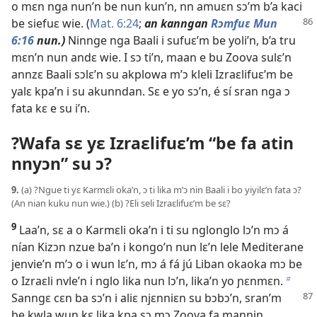
o mɛn nga nun’n be nun kun’n, nn amuɛn sɔ’m b’a kaci
be siefuɛ wie. (
Mat. 6:24
;
an kanngan
Rɔmfuɛ
Mun
6:16
nun.)
Ninnge nga Baali i sufuɛ’m be yoli’n, b’a tru
mɛn’n nun andɛ wie. I sɔ ti’n, maan e bu Zoova sulɛ’n
annzɛ Baali sɔlɛ’n su akplowa m’ɔ kleli Izraɛlifuɛ’m be
yalɛ kpa’n i su akunndan. Sɛ e yo sɔ’n, é sí sran nga ɔ
fata kɛ e su i’n.
?Wafa sɛ yɛ Izraɛlifuɛ’m “be fa atin
nnyɔn” su ɔ?
9.
(a) ?Ngue ti yɛ Karmɛli oka’n, ɔ ti lika m’ɔ nin Baali i bo yiyilɛ’n fata ɔ?
(An nian kuku nun wie.) (b) ?Eli seli Izraɛlifuɛ’m be sɛ?
9
Laa’n, sɛ a o Karmɛli oka’n i ti su nglonglo lɔ’n mɔ á
nían Kizɔn nzue ba’n i kongo’n nun lɛ’n lele Mediterane
jenvie’n m’ɔ o i wun lɛ’n, mɔ á fá jú Liban okaoka mɔ be
o Izraɛli nvle’n i nglo lika nun lɔ’n, lika’n yo ɲɛnmɛn.
b
Sanngɛ cɛn ba sɔ’n i aliɛ njɛnniɛn
su bɔbɔ’n, sran’m
be kwla wun kɛ lika kpa sɔ mɔ Zoova fa mannin