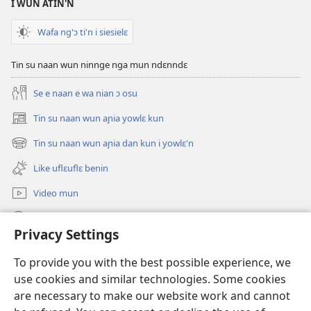
lafi
I WUN ATIN'N
Ɲanmiɛn
Wafa ng'ɔ ti'n i siesielɛ
su
kɛ
Tin su naan wun ninnge nga mun ndɛnndɛ
be
sa
Se e naan e wa nian ɔ osu
Tin su naan wun aɲia yowlɛ kun
(opens
new
Tin su naan wun aɲia dan kun i yowlɛ'n
(opens
window)
new
Like uflɛuflɛ benin
window)
Video mun
Kunndɛ
Privacy Settings
Like manlɛ
(opens
To provide you with the best possible experience, we
new
use cookies and similar technologies. Some cookies
window)
ƐNTƐNƐTI SU FLUWA SIEWLƐ Watchtower™
are necessary to make our website work and cannot
(opens
new