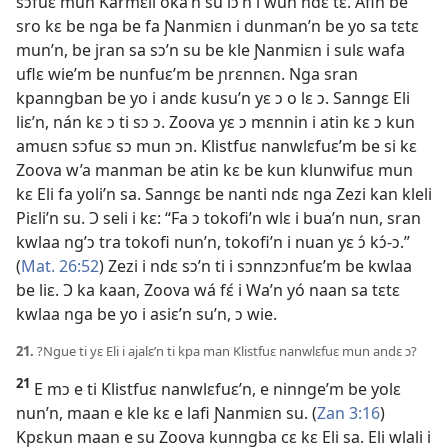
sɔfuɛ mun Karmɛli oka’n su lɔ’n i wun ndɛ tɛ. Afin be
sro kɛ be nga be fa Ɲanmiɛn i dunman’n be yo sa tɛtɛ
mun’n, be jran sa sɔ’n su be kle Ɲanmiɛn i sulɛ wafa
uflɛ wie’m be nunfuɛ’m be ɲrɛnnɛn. Nga sran
kpanngban be yo i andɛ kusu’n yɛ ɔ o lɛ ɔ. Sanngɛ Eli
liɛ’n, nán kɛ ɔ ti sɔ ɔ. Zoova yɛ ɔ mɛnnin i atin kɛ ɔ kun
amuɛn sɔfuɛ sɔ mun ɔn. Klistfuɛ nanwlɛfuɛ’m be si kɛ
Zoova w’a manman be atin kɛ be kun klunwifuɛ mun
kɛ Eli fa yoli’n sa. Sanngɛ be nanti ndɛ nga Zezi kan kleli
Piɛli’n su. Ɔ seli i kɛ: “Fa ɔ tokofi’n wlɛ i bua’n nun, sran
kwlaa ng’ɔ tra tokofi nun’n, tokofi’n i nuan yɛ ɔ́ kɔ́-ɔ.”
(
Mat. 26:52
) Zezi i ndɛ sɔ’n ti i sɔnnzɔnfuɛ’m be kwlaa
be liɛ. Ɔ ka kaan, Zoova wá fɛ́ i Wa’n yó naan sa tɛtɛ
kwlaa nga be yo i asiɛ’n su’n, ɔ wie.
21.
?Ngue ti yɛ Eli i ajalɛ’n ti kpa man Klistfuɛ nanwlɛfuɛ mun andɛ ɔ?
21
E mɔ e ti Klistfuɛ nanwlɛfuɛ’n, e ninnge’m be yolɛ
nun’n, maan e kle kɛ e lafi Ɲanmiɛn su. (
Zan 3:16
)
Kpɛkun maan e su Zoova kunngba cɛ kɛ Eli sa. Eli wlali i