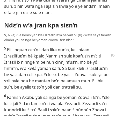
ɔ? ?Yɛ ndɛ sɔ’n kwla uka e? Wafa nga Eli lafili Ɲanmiɛn
su’n, ɔ nin wafa nga i ajalɛ’n kwla yo e ye andɛ’n, maan
e fa e ɲin e sie su e nian.
Ndɛ’n w’a jran kpa siɛn’n
5, 6.
(a) ?Sa benin yɛ ɔ kleli Izraɛlifuɛ’m be yalɛ ɔ? (b) ?Wafa sɛ yɛ famiɛn
Akabu yoli sa nga be yoman Zoova i fɛ’n niɔn?
5
Eli i nguan cɛn’n i dan lika nun’n, kɛ i niaan
Izraɛlifuɛ’m bé
kpálo Ɲanmiɛn sulɛ kpafuɛ’n m’ɔ ti
Izraɛli lɔ ninnge’m be nun cinnjinfuɛ’n, mɔ bé yó i
finfin’n, w’a kwlá yoman sa fi. Sa kun kleli Izraɛlifuɛ’m
be yalɛ dan cɛli kpa. Yɛle kɛ be yacili Zoova i sulɛ yɛ be
sɔli nvle nga be mantan be’n be amuɛn mun. Eli blɛ
su’n, be ayeliɛ tɛ sɔ’n yoli dan tratrali su.
6
Famiɛn Akabu yoli sa nga be yoman Zoova i fɛ’n. Yɛle
kɛ ɔ jali Sidɔn famiɛn’n i wa bla Zezabɛli. Zezabɛli sɔ’n
kunndɛli kɛ ɔ́ trú Baali i sɔlɛ’n naan ɔ́ núnnún Zoova i
sulɛ’n Izraɛli nvle wunmuan’n nun. Akabu suli Zezabɛli