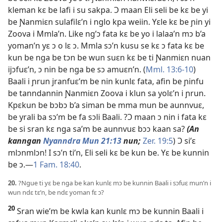
kleman kɛ be lafi i su sakpa. Ɔ maan Eli seli be kɛ be yi
be Ɲanmiɛn sulafilɛ’n i nglo kpa weiin. Yɛle kɛ be ɲin yi
Zoova i Mmla’n. Like ng’ɔ fata kɛ be yo i lalaa’n mɔ b’a
yoman’n yɛ ɔ o lɛ ɔ. Mmla sɔ’n kusu se kɛ ɔ fata kɛ be
kun be nga be tɔn be wun suɛn kɛ be ti Ɲanmiɛn nuan
ijɔfuɛ’n, ɔ nin be nga be sɔ amuɛn’n. (
Mml. 13:6-10
)
Baali i ɲrun jranfuɛ’m be nin kunlɛ fata, afin be ɲinfu
be tanndannin Ɲanmiɛn Zoova i klun sa yolɛ’n i ɲrun.
Kpɛkun be bɔbɔ b’a siman be mma mun be aunnvuɛ,
be yrali ba sɔ’m be fa sɔli Baali. ?Ɔ maan ɔ nin i fata kɛ
be si sran kɛ nga sa’m be aunnvuɛ bɔɔ kaan sa?
(An
kanngan
Nyanndra Mun 21:13
nun;
Zer. 19:5
) Ɔ si’ɛ
mlɔnmlɔn! I sɔ’n ti’n, Eli seli kɛ be kun be. Yɛ be kunnin
be ɔ.​—
1 Fam. 18:40
.
20.
?Ngue ti yɛ be nga be kan kunlɛ mɔ be kunnin Baali i sɔfuɛ mun’n i
wun ndɛ tɛ’n, be ndɛ yoman fɛ ɔ?
20
Sran wie’m be kwla kan kunlɛ mɔ be kunnin Baali i