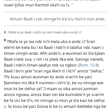
nuan ijɔfuɛ mun Karmɛli oka’n su lɔ.
a
Amuɛn Baali i sɔlɛ ninnge’m b’a tru mɛn’n nun andɛ.
8.
?Wafa sɛ yɛ Baali i sɔlɛ’n su ndɛ’n kwla uka e andɛ ɔ?
8
?Wafa sɛ yɛ laa ndɛ sɔ’n kwla uka e andɛ ɔ? Sran
wie’m be kwla bu i kɛ Baali i ndɛ’n ti lalafuɛ ndɛ naan ɔ
timan cinnjin andɛ. Afin andɛ’n, e wunman kɛ b’a kplan
Baali sɔwlɛ sua, ɔ nin i tɛ yiwlɛ lika wie. Sanngɛ nanwlɛ,
Baali i ndɛ’n timan lalafuɛ ndɛ sa ngbɛn. (
Rɔm. 15:4
)
Baali i bo’n yɛle “sran nga like’n ti i liɛ’n” annzɛ “siefuɛ.”
?Yɛ kusu amun wunman kɛ andɛ sran’m be yaci
Ɲanmiɛn mɔ like fi nunmɛn i sin’n lɛ, be su ninnge wie
mun kɛ be siefuɛ sa? Ɔ maan sɛ sika annzɛ junman
annzɛ ngowa, annzɛ bian nin bla kunndɛlɛ’n yɛ sran’m
be fa cici be ti’n, nn ninnge sɔ mun yɛ b’a kaci be siefuɛ
ɔ. Sɛ kusu be yaci Zoova lɛ be sɔ amuɛn beblebe nga be