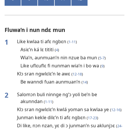
Fluwa’n i nun ndɛ mun
1
Like kwlaa ti afɛ ngbɛn
(
1-11
)
Asiɛ’n ká lɛ tititi
(
4
)
Wia’n, aunmuan’n nin nzue ba mun
(
5-7
)
Like uflɛuflɛ fi nunman wia’n i bo wa
(
9
)
Klɔ sran ngwlɛlɛ’n le awɛ
(
12-18
)
Be wanndi fuan aunmuan’n
(
14
)
2
Salomɔn buli ninnge ng’ɔ yoli be’n be
akunndan
(
1-11
)
Klɔ sran ngwlɛlɛ’n kwlá yoman sa kwlaa ye
(
12-16
)
Junman kekle dilɛ’n ti afɛ ngbɛn
(
17-23
)
Di like, nɔn nzan, yɛ di ɔ junman’n su aklunjɔɛ
(
24-