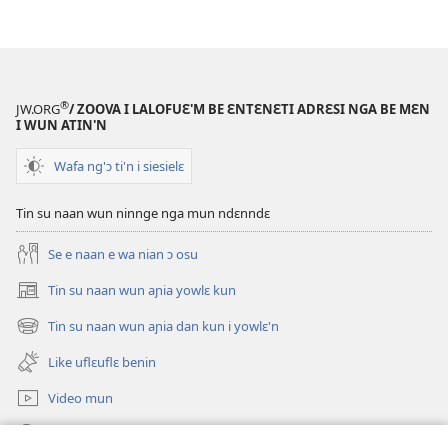
su'n
i
falɛ
wafa'n
Ɲanmiɛn
®
JW.ORG
/ ZOOVA I LALOFUƐ'M BE ƐNTƐNƐTI ADRƐSI NGA BE MƐN
Ndɛ’n
I WUN ATIN'N
—
Wafa ng'ɔ ti'n i siesielɛ
Mɛn
Uflɛ
Tin su naan wun ninnge nga mun ndɛnndɛ
Biblu’n
Se e naan e wa nian ɔ osu
Tin su naan wun aɲia yowlɛ kun
(opens
new
Tin su naan wun aɲia dan kun i yowlɛ'n
(opens
window)
new
Like uflɛuflɛ benin
window)
Video mun
Kunndɛ