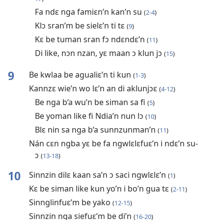
Fa ndɛ nga famiɛn’n kan’n su
(
2-4
)
Klɔ sran’m be sielɛ’n ti tɛ
(
9
)
Kɛ be tuman sran fɔ ndɛndɛ’n
(
11
)
Di like, nɔn nzan, yɛ maan ɔ klun jɔ
(
15
)
9
Be kwlaa be agualiɛ’n ti kun
(
1-3
)
Kannzɛ wie’n wo lɛ’n an di aklunjɔɛ
(
4-12
)
Be nga b’a wu’n be siman sa fi
(
5
)
Be yoman like fi Ndia’n nun lɔ
(
10
)
Blɛ nin sa nga b’a sunnzunman’n
(
11
)
Nán cɛn ngba yɛ be fa ngwlɛlɛfuɛ’n i ndɛ’n su-
ɔ
(
13-18
)
10
Sinnzin dilɛ kaan sa’n ɔ saci ngwlɛlɛ’n
(
1
)
Kɛ be siman like kun yo’n i bo’n gua tɛ
(
2-11
)
Sinnglinfuɛ’m be yako
(
12-15
)
Sinnzin nga siefuɛ’m be di’n
(
16-20
)