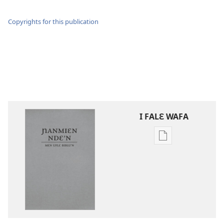
Copyrights for this publication
I FALƐ WAFA
Nga
be
kanngan
nun
mannzin
kanngan'm
be