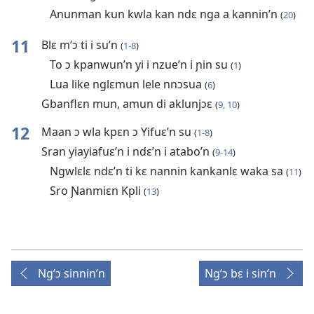
Anunman kun kwla kan ndɛ nga a kannin’n
(
20
)
11
Blɛ m’ɔ ti i su’n
(
1-8
)
To ɔ kpanwun’n yi i nzue’n i ɲin su
(
1
)
Lua like nglɛmun lele nnɔsua
(
6
)
Gbanflɛn mun, amun di aklunjɔɛ
(
9, 10
)
12
Maan ɔ wla kpɛn ɔ Yifuɛ’n su
(
1-8
)
Sran yiayiafuɛ’n i ndɛ’n i atabo’n
(
9-14
)
Ngwlɛlɛ ndɛ’n ti kɛ nannin kankanlɛ waka sa
(
11
)
Sro Ɲanmiɛn Kpli
(
13
)
Ng’ɔ sinnin’n
Ng’ɔ bɛ i sin’n