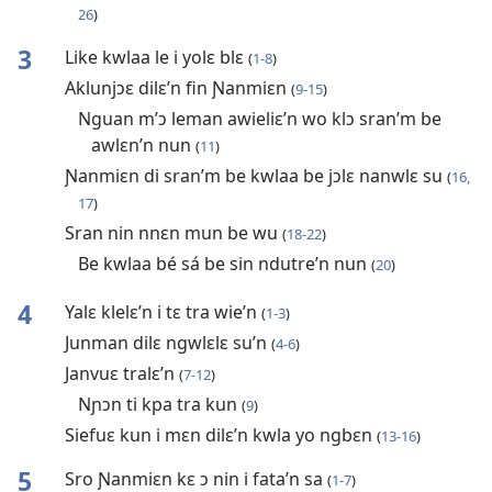
26
)
3
Like kwlaa le i yolɛ blɛ
(
1-8
)
Aklunjɔɛ dilɛ’n fin Ɲanmiɛn
(
9-15
)
Nguan m’ɔ leman awieliɛ’n wo klɔ sran’m be
awlɛn’n nun
(
11
)
Ɲanmiɛn di sran’m be kwlaa be jɔlɛ nanwlɛ su
(
16,
17
)
Sran nin nnɛn mun be wu
(
18-22
)
Be kwlaa bé sá be sin ndutre’n nun
(
20
)
4
Yalɛ klelɛ’n i tɛ tra wie’n
(
1-3
)
Junman dilɛ ngwlɛlɛ su’n
(
4-6
)
Janvuɛ tralɛ’n
(
7-12
)
Nɲɔn ti kpa tra kun
(
9
)
Siefuɛ kun i mɛn dilɛ’n kwla yo ngbɛn
(
13-16
)
5
Sro Ɲanmiɛn kɛ ɔ nin i fata’n sa
(
1-7
)