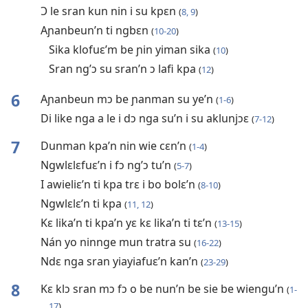
Ɔ le sran kun nin i su kpɛn
(
8, 9
)
Aɲanbeun’n ti ngbɛn
(
10-20
)
Sika klofuɛ’m be ɲin yiman sika
(
10
)
Sran ng’ɔ su sran’n ɔ lafi kpa
(
12
)
6
Aɲanbeun mɔ be ɲanman su ye’n
(
1-6
)
Di like nga a le i dɔ nga su’n i su aklunjɔɛ
(
7-12
)
7
Dunman kpa’n nin wie cɛn’n
(
1-4
)
Ngwlɛlɛfuɛ’n i fɔ ng’ɔ tu’n
(
5-7
)
I awieliɛ’n ti kpa trɛ i bo bolɛ’n
(
8-10
)
Ngwlɛlɛ’n ti kpa
(
11, 12
)
Kɛ lika’n ti kpa’n yɛ kɛ lika’n ti tɛ’n
(
13-15
)
Nán yo ninnge mun tratra su
(
16-22
)
Ndɛ nga sran yiayiafuɛ’n kan’n
(
23-29
)
8
Kɛ klɔ sran mɔ fɔ o be nun’n be sie be wiengu’n
(
1-
17
)