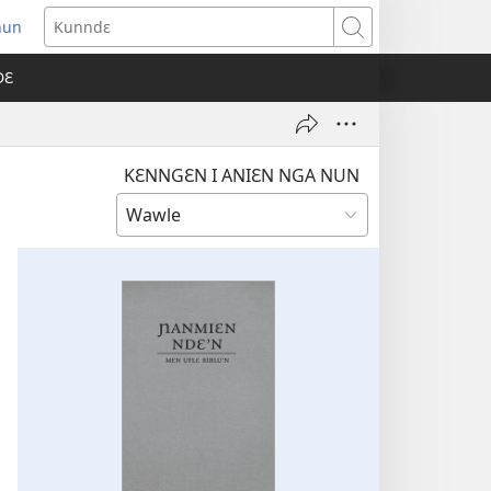
nun
ens
Kunndɛ
w
DƐ
dow)
KƐNNGƐN I ANIƐN NGA NUN