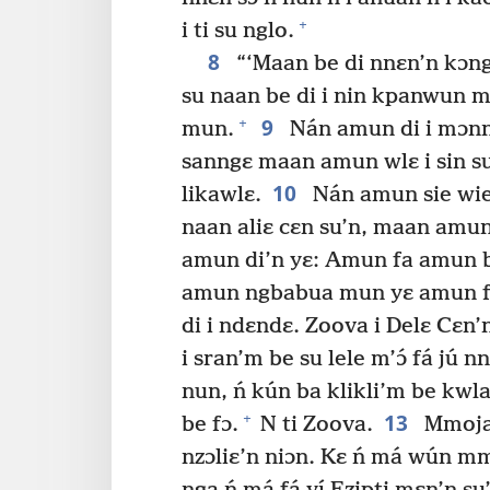
+
i ti su nglo.
8
“‘Maan be di nnɛn’n kɔng
su naan be di i nin kpanwun m
9
+
mun.
Nán amun di i mɔnnɛ
sanngɛ maan amun wlɛ i sin su, 
10
likawlɛ.
Nán amun sie wie 
naan aliɛ cɛn su’n, maan amun 
amun di’n yɛ: Amun fa amun bo
amun ngbabua mun yɛ amun f
di i ndɛndɛ. Zoova i Delɛ Cɛn’n
i sran’m be su lele m’ɔ́ fá jú 
nun, ń kún ba klikli’m be kwla
13
+
be fɔ.
N ti Zoova.
Mmoja’
nzɔliɛ’n niɔn. Kɛ ń má wún m