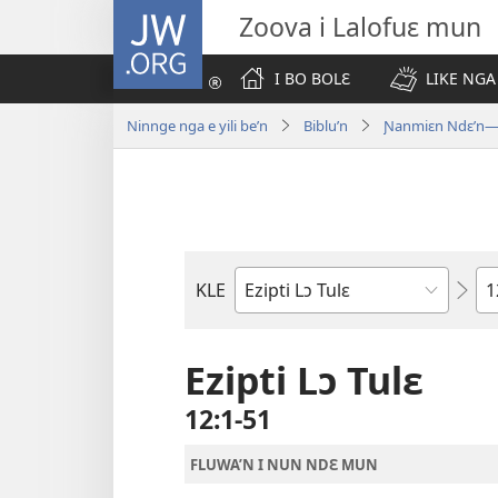
JW.ORG
Zoova i Lalofuɛ mun
I BO BOLƐ
LIKE NGA
Ninnge nga e yili be’n
Biblu’n
Ɲanmiɛn Ndɛ’n—M
Nd
KLE
Biblu'n
tr
Ezipti Lɔ Tulɛ
12:1-51
FLUWA’N I NUN NDƐ MUN