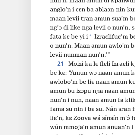
nun’n, maan amun di kpanwun 
anglo’n i cɛn ba ablaɔn-nin-ku
maan levii tran amun sua’m be
ng’ɔ di like nga levii o nun’n, 
*
fata kɛ be yi i
Izraɛlifuɛ’m be
o nun’n. Maan amun awlo’m b
levii nunman nun’n.’”
21
Moizi ka lɛ flɛli Izraɛl
be kɛ: “Amun wɔ naan amun k
awlobo’m be liɛ naan amun kun 
amun bu izɔpu nɲa naan amun
nun’n i nun, naan amun fa klikl
fama su nin i bɛ su. Nán sran f
liɛ’n, kɛ Zoova wá sínsín m’ɔ́ f
wún mmoja’n amun anuan’n i ti 