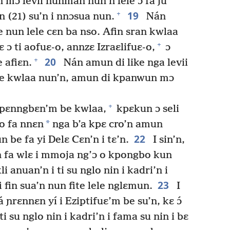
mɔ levii nunman nun’n lele ɔ fa ju
19
+
n (21) su’n i nnɔsua nun.
Nán
 nun lele cɛn ba nso. Afin sran kwlaa
+
sɛ ɔ ti aofuɛ-o, annzɛ Izraɛlifuɛ-o,
ɔ
20
+
 afiɛn.
Nán amun di like nga levii
e kwlaa nun’n, amun di kpanwun mɔ
+
i kpɛnngbɛn’m be kwlaa,
kpɛkun ɔ seli
*
o fa nnɛn
nga b’a kpɛ cro’n amun
22
be fa yi Delɛ Cɛn’n i tɛ’n.
I sin’n,
 fa wlɛ i mmoja ng’ɔ o kpongbo kun
i anuan’n i ti su nglo nin i kadri’n i
23
i fin sua’n nun fite lele nglɛmun.
I
á ɲrɛnnɛn yí i Eziptifuɛ’m be su’n, kɛ ɔ́
su nglo nin i kadri’n i fama su nin i bɛ