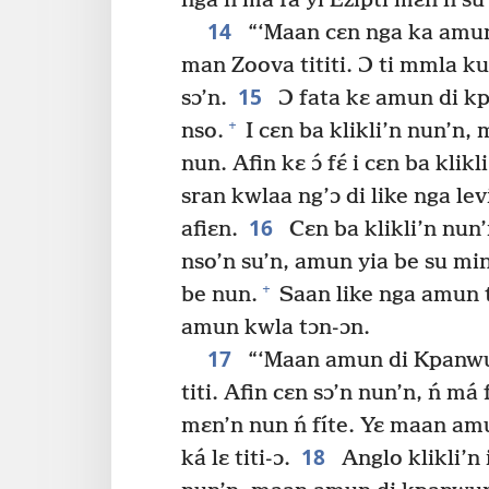
nga ń má fá yí Ezipti mɛn’n su
14
“‘Maan cɛn nga ka amun 
man Zoova tititi. Ɔ ti mmla kun
15
sɔ’n.
Ɔ fata kɛ amun di kp
+
nso.
I cɛn ba klikli’n nun’n
nun. Afin kɛ ɔ́ fɛ́ i cɛn ba klikl
sran kwlaa ng’ɔ di like nga lev
16
afiɛn.
Cɛn ba klikli’n nun
nso’n su’n, amun yia be su mi
+
be nun.
Saan like nga amun 
amun kwla tɔn-ɔn.
17
“‘Maan amun di Kpanwun
titi. Afin cɛn sɔ’n nun’n, ń 
mɛn’n nun ń fíte. Yɛ maan amun
18
ká lɛ titi-ɔ.
Anglo klikli’n 