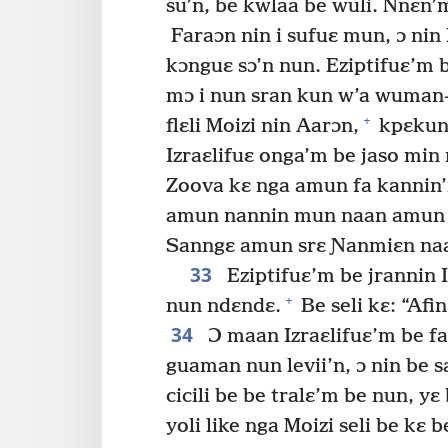
su’n, be kwlaa be wuli. Nnɛn’
Faraɔn nin i sufuɛ mun, ɔ nin 
kɔnguɛ sɔ’n nun. Eziptifuɛ’m 
mɔ i nun sran kun w’a wuman
+
flɛli Moizi nin Aarɔn,
kpɛkun 
Izraɛlifuɛ onga’m be jaso min
Zoova kɛ nga amun fa kannin’
amun nannin mun naan amun w
Sanngɛ amun srɛ Ɲanmiɛn naan
33
Eziptifuɛ’m be jrannin I
+
nun ndɛndɛ.
Be seli kɛ: “Afin
34
Ɔ maan Izraɛlifuɛ’m be fal
guaman nun levii’n, ɔ nin be 
cicili be be tralɛ’m be nun, yɛ 
yoli like nga Moizi seli be kɛ b