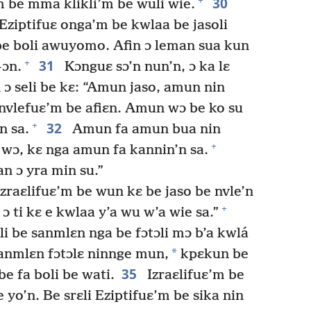
30
+
m be mma klikli’m be wuli wie.
Eziptifuɛ onga’m be kwlaa be jasoli
be boli awuyomo. Afin ɔ leman sua kun
31
+
-ɔn.
Kɔnguɛ sɔ’n nun’n, ɔ ka lɛ
ɔ seli be kɛ: “Amun jaso, amun nin
 nvlefuɛ’m be afiɛn. Amun wɔ be ko su
32
+
n sa.
Amun fa amun bua nin
+
ɔ, kɛ nga amun fa kannin’n sa.
 ɔ yra min su.”
zraɛlifuɛ’m be wun kɛ be jaso be nvle’n
+
 ɔ ti kɛ e kwlaa y’a wu w’a wie sa.”
i be sanmlɛn nga be fɔtɔli mɔ b’a kwlá
*
sanmlɛn fɔtɔlɛ ninnge mun,
kpɛkun be
35
be fa boli be wati.
Izraɛlifuɛ’m be
e yo’n. Be srɛli Eziptifuɛ’m be sika nin