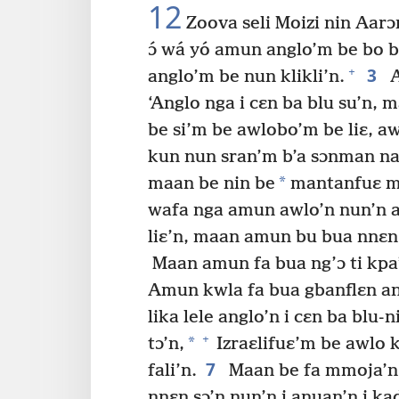
12
Zoova seli Moizi nin Aarɔn
ɔ́ wá yó amun anglo’m be bo b
3
+
anglo’m be nun klikli’n.
A
‘Anglo nga i cɛn ba blu su’n, 
be si’m be awlobo’m be liɛ, a
kun nun sran’m b’a sɔnman n
*
maan be nin be
mantanfuɛ mu
wafa nga amun awlo’n nun’n am
liɛ’n, maan amun bu bua nnɛn
Maan amun fa bua ng’ɔ ti kpa
Amun kwla fa bua gbanflɛn an
lika lele anglo’n i cɛn ba blu-n
+
*
tɔ’n,
Izraɛlifuɛ’m be awlo 
7
fali’n.
Maan be fa mmoja’n w
nnɛn sɔ’n nun’n i anuan’n i kad