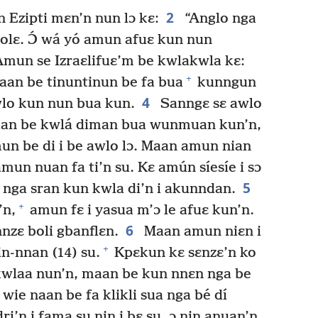
2
 Ezipti mɛn’n nun lɔ kɛ:
“Anglo nga
olɛ. Ɔ́ wá yó amun afuɛ kun nun
mun se Izraɛlifuɛ’m be kwlakwla kɛ:
+
maan be tinuntinun be fa bua
kunngun
4
wlo kun nun bua kun.
Sanngɛ sɛ awlo
aan be kwlá diman bua wunmuan kun’n,
n be di i be awlo lɔ. Maan amun nian
un nuan fa ti’n su. Kɛ amún síesíe i sɔ
5
 nga sran kun kwla di’n i akunndan.
+
’n,
amun fɛ i yasua m’ɔ le afuɛ kun’n.
6
nzɛ boli gbanflɛn.
Maan amun niɛn i
+
in-nnan (14) su.
Kpɛkun kɛ sɛnzɛ’n ko
kwlaa nun’n, maan be kun nnɛn nga be
ie naan be fa klikli sua nga bé dí
ri’n i fama su nin i bɛ su, ɔ nin anuan’n