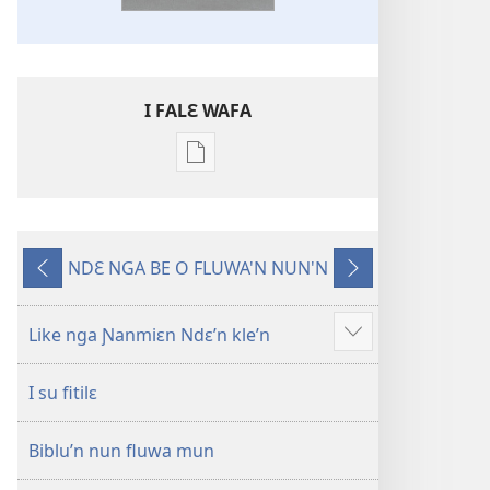
I FALƐ WAFA
Nga
be
kanngan
nun
NDƐ NGA BE O FLUWA'N NUN'N
mannzin
Ng’ɔ
Ng’ɔ
kanngan'm
sinnin’n
bɛ
be
i
Like nga Ɲanmiɛn Ndɛ’n kle’n
Show
su'n
sin’n
more
i
I su fitilɛ
falɛ
wafa'n
Biblu’n nun fluwa mun
Ɲanmiɛn
Ndɛ’n