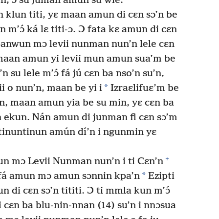
’n, ɔ su juman amun su wie.
klun titi, yɛ maan amun di cɛn sɔ’n be
 m’ɔ́ ká lɛ titi-ɔ. Ɔ fata kɛ amun di cɛn
anwun mɔ levii nunman nun’n lele cɛn
, maan amun yi levii mun amun sua’m be
i’n su lele m’ɔ́ fá jú cɛn ba nso’n su’n,
*
ii o nun’n, maan be yi i
Izraɛlifuɛ’m be
’n, maan amun yia be su min, yɛ cɛn ba
n ekun. Nán amun di junman fi cɛn sɔ’m
tinuntinun amún dí’n i ngunmin yɛ
+
 mɔ Levii Nunman nun’n i ti Cɛn’n
*
má fá amun mɔ amun sɔnnin kpa’n
Ezipti
 di cɛn sɔ’n tititi. Ɔ ti mmla kun m’ɔ́
i cɛn ba blu-nin-nnan (14) su’n i nnɔsua