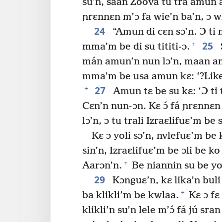
su’n, saan Zoova tú trá amun 
ɲrɛnnɛn m’ɔ fa wie’n ba’n, ɔ 
24
“Amun di cɛn sɔ’n. Ɔ t
25
+
mma’m be di su tititi-ɔ.
mán amun’n nun lɔ’n, maan amu
mma’m be usa amun kɛ: ‘?Like n
27
+
Amun tɛ be su kɛ: ‘Ɔ ti
Cɛn’n nun-ɔn. Kɛ ɔ́ fá ɲrɛnnɛn
lɔ’n, ɔ tu trali Izraɛlifuɛ’m be
Kɛ ɔ yoli sɔ’n, nvlefuɛ’m be 
sin’n, Izraɛlifuɛ’m be ɔli be k
+
Aarɔn’n.
Be niannin su be yol
29
Kɔnguɛ’n, kɛ lika’n bul
+
ba klikli’m be kwlaa.
Kɛ ɔ fɛ 
klikli’n su’n lele m’ɔ́ fá jú sra