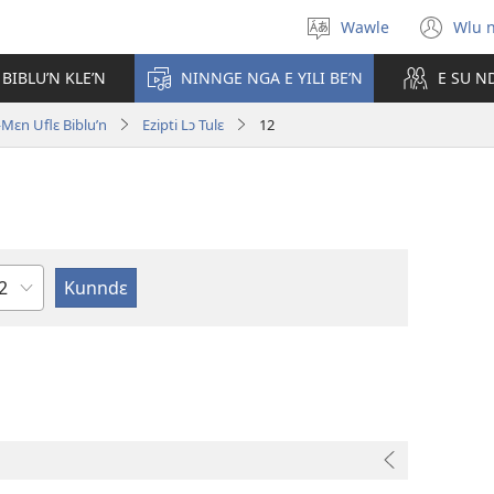
Wawle
Wlu 
Kle
(op
aniɛn'n
ne
 BIBLU’N KLE’N
NINNGE NGA E YILI BE’N
E SU N
win
ɛn Uflɛ Biblu’n
Ezipti Lɔ Tulɛ
12
ɛ
e