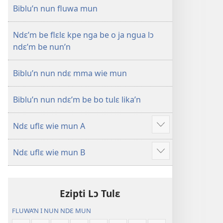
—
Biblu’n nun fluwa mun
Mɛn
Uflɛ
Ndɛ’m be flɛlɛ kpe nga be o ja ngua lɔ
Biblu’n
ndɛ’m be nun’n
Biblu’n nun ndɛ mma wie mun
Biblu’n nun ndɛ’m be bo tulɛ lika’n
Ndɛ uflɛ wie mun A
Show
more
Ndɛ uflɛ wie mun B
Show
more
Ezipti Lɔ Tulɛ
FLUWA’N I NUN NDƐ MUN