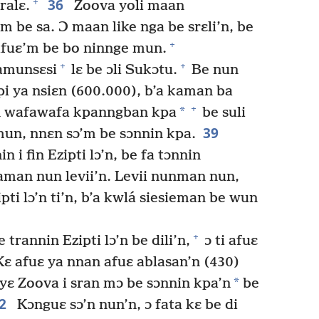
36
+
ralɛ.
Zoova yoli maan
’m be sa. Ɔ maan like nga be srɛli’n, be
+
tifuɛ’m be bo ninnge mun.
+
+
Ramunsɛsi
lɛ be ɔli Sukɔtu.
Be nun
pi ya nsiɛn (600.000), b’a kaman ba
+
*
 wafawafa kpanngban kpa
be suli
39
 mun, nnɛn sɔ’m be sɔnnin kpa.
 i fin Ezipti lɔ’n, be fa tɔnnin
man nun levii’n. Levii nunman nun,
pti lɔ’n ti’n, b’a kwlá siesieman be wun
+
 trannin Ezipti lɔ’n be dili’n,
ɔ ti afuɛ
ɛ afuɛ ya nnan afuɛ ablasan’n (430)
*
ɛ yɛ Zoova i sran mɔ be sɔnnin kpa’n
be
42
Kɔnguɛ sɔ’n nun’n, ɔ fata kɛ be di