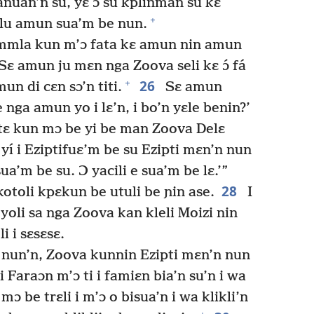
anuan’n su, yɛ ɔ su kplinman su kɛ
+
wlu amun sua’m be nun.
i mmla kun m’ɔ fata kɛ amun nin amun
Sɛ amun ju mɛn nga Zoova seli kɛ ɔ́ fá
26
+
n di cɛn sɔ’n titi.
Sɛ amun
ga amun yo i lɛ’n, i bo’n yɛle benin?’
 tɛ kun mɔ be yi be man Zoova Delɛ
 yí i Eziptifuɛ’m be su Ezipti mɛn’n nun
 sua’m be su. Ɔ yacili e sua’m be lɛ.’”
28
kotoli kpɛkun be utuli be ɲin ase.
I
o yoli sa nga Zoova kan kleli Moizi nin
i i sɛsɛsɛ.
i nun’n, Zoova kunnin Ezipti mɛn’n nun
i Faraɔn m’ɔ ti i famiɛn bia’n su’n i wa
n mɔ be trɛli i m’ɔ o bisua’n i wa klikli’n