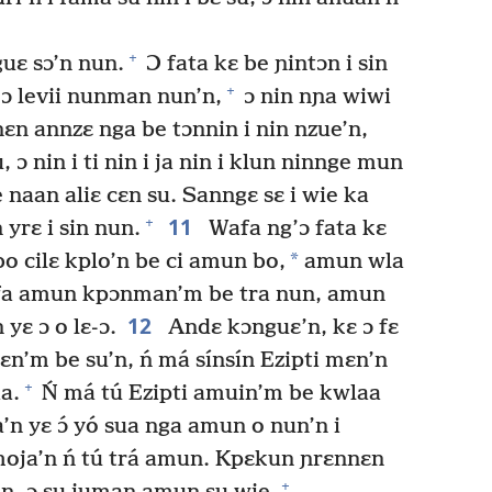
+
uɛ sɔ’n nun.
Ɔ fata kɛ be ɲintɔn i sin
+
ɔ levii nunman nun’n,
ɔ nin nɲa wiwi
n annzɛ nga be tɔnnin i nin nzue’n,
ɔ nin i ti nin i ja nin i klun ninnge mun
naan aliɛ cɛn su. Sanngɛ sɛ i wie ka
11
+
yrɛ i sin nun.
Wafa ng’ɔ fata kɛ
*
 cilɛ kplo’n be ci amun bo,
amun wla
a amun kpɔnman’m be tra nun, amun
12
 yɛ ɔ o lɛ-ɔ.
Andɛ kɔnguɛ’n, kɛ ɔ fɛ
nnɛn’m be su’n, ń má sínsín Ezipti mɛn’n
+
a.
Ń má tú Ezipti amuin’m be kwlaa
n yɛ ɔ́ yó sua nga amun o nun’n i
moja’n ń tú trá amun. Kpɛkun ɲrɛnnɛn
+