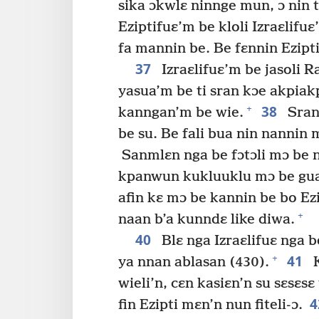
sika ɔkwlɛ ninnge mun, ɔ nin t
Eziptifuɛ’m be kloli Izraɛlifuɛ
fa mannin be. Be fɛnnin Ezip
37
Izraɛlifuɛ’m be jasoli 
yasua’m be ti sran kɔe akpiak
38
+
kanngan’m be wie.
Sran
be su. Be fali bua nin nannin
Sanmlɛn nga be fɔtɔli mɔ be nin
kpanwun kukluuklu mɔ be gua
afin kɛ mɔ be kannin be bo Ezi
+
naan b’a kunndɛ like diwa.
40
Blɛ nga Izraɛlifuɛ nga be
41
+
ya nnan ablasan (430).
K
wieli’n, cɛn kasiɛn’n su sɛsɛs
fin Ezipti mɛn’n nun fiteli-ɔ.