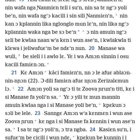
nin wafa nga Ɲanmiɛn tɛli i su’n, nin sa tɛ ng’ɔ yoli
+
be’n, nin wafa ng’ɔ kacili i sin sili Ɲanmiɛn’n,
nin
kan ɔ kplannin lika nglonglo mun lɛ’n, nin lika ng’ɔ
+
*
kplannin waka nga be sɔ be’n
ɔ nin amuin ng’ɔ
sɛli be kwlaa naan w’a kɛn i wun ase’n, i kwlakwla ti
20
klɛwa i jeliwafuɛ’m be ndɛ’n nun.
Manase wa
*
wuli,
be sieli i i awlo lɛ. Yɛ i wa Amɔn sinnin i osu
+
kacili famiɛn-ɔn.
+
21
Kɛ Amɔn
káci famiɛn’n, nn ɔ le afuɛ ablaɔn-
nin-nɲɔn (22). Ɔ dili famiɛn afuɛ nɲɔn Zerizalɛmun
+
22
lɔ.
Amɔn yoli sa ng’ɔ ti tɛ Zoova ɲrun’n titi, kɛ i
+
si Manase fa yoli’n sa.
Yɛ ɔ yili tɛ mun mannin
+
amuin kwlaa nga i si Manase yoli be’n,
kpɛkun ɔ
23
sɔli be lele.
Sanngɛ Amɔn w’a kɛnmɛn i wun ase
+
Zoova ɲrun
kɛ nga i si Manase fa kɛnnin i wun ase’n
+
24
sa.
I sa tɛ ng’ɔ yoli’n, ɔ tra ngba.
Kasiɛn su’n, i
+
sufuɛ’m be cicili i wun ndɛ,
kpɛkun be kunnin i i