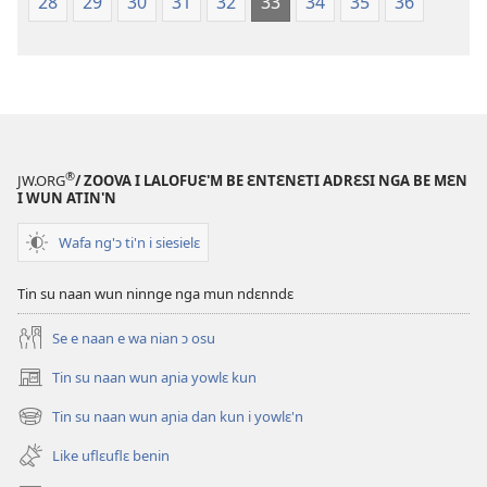
28
29
30
31
32
33
34
35
36
®
JW.ORG
/ ZOOVA I LALOFUƐ'M BE ƐNTƐNƐTI ADRƐSI NGA BE MƐN
I WUN ATIN'N
Wafa ng'ɔ ti'n i siesielɛ
Tin su naan wun ninnge nga mun ndɛnndɛ
Se e naan e wa nian ɔ osu
Tin su naan wun aɲia yowlɛ kun
(opens
new
Tin su naan wun aɲia dan kun i yowlɛ'n
(opens
window)
new
Like uflɛuflɛ benin
window)