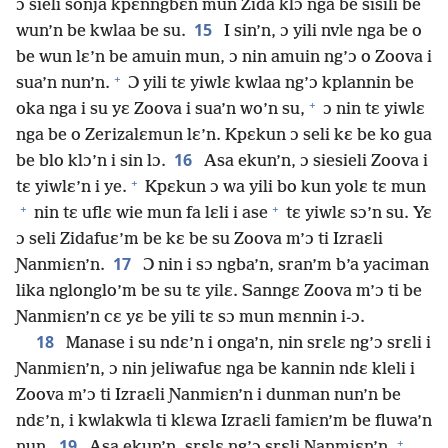
ɔ sieli sonja kpɛnngbɛn mun Zida klɔ nga be sisili be
15
wun’n be kwlaa be su.
I sin’n, ɔ yili nvle nga be o
be wun lɛ’n be amuin mun, ɔ nin amuin ng’ɔ o Zoova i
+
sua’n nun’n.
Ɔ yili tɛ yiwlɛ kwlaa ng’ɔ kplannin be
+
oka nga i su yɛ Zoova i sua’n wo’n su,
ɔ nin tɛ yiwlɛ
nga be o Zerizalɛmun lɛ’n. Kpɛkun ɔ seli kɛ be ko gua
16
be blo klɔ’n i sin lɔ.
Asa ekun’n, ɔ siesieli Zoova i
+
tɛ yiwlɛ’n i ye.
Kpɛkun ɔ wa yili bo kun yolɛ tɛ mun
+
+
nin tɛ uflɛ wie mun fa lɛli i ase
tɛ yiwlɛ sɔ’n su. Yɛ
ɔ seli Zidafuɛ’m be kɛ be su Zoova m’ɔ ti Izraɛli
17
Ɲanmiɛn’n.
Ɔ nin i sɔ ngba’n, sran’m b’a yaciman
lika nglonglo’m be su tɛ yilɛ. Sanngɛ Zoova m’ɔ ti be
Ɲanmiɛn’n cɛ yɛ be yili tɛ sɔ mun mɛnnin i-ɔ.
18
Manase i su ndɛ’n i onga’n, nin srɛlɛ ng’ɔ srɛli i
Ɲanmiɛn’n, ɔ nin jeliwafuɛ nga be kannin ndɛ kleli i
Zoova m’ɔ ti Izraɛli Ɲanmiɛn’n i dunman nun’n be
ndɛ’n, i kwlakwla ti klɛwa Izraɛli famiɛn’m be fluwa’n
+
19
nun.
Asa ekun’n, srɛlɛ ng’ɔ srɛli Ɲanmiɛn’n,