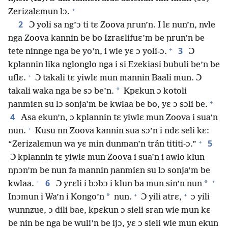
+
Zerizalɛmun lɔ.
2
Ɔ yoli sa ng’ɔ ti tɛ Zoova ɲrun’n. I lɛ nun’n, nvle
nga Zoova kannin be bo Izraɛlifuɛ’m be ɲrun’n be
+
3
tete ninnge nga be yo’n, i wie yɛ ɔ yoli-ɔ.
Ɔ
kplannin lika nglonglo nga i si Ezekiasi bubuli be’n be
+
uflɛ.
Ɔ takali tɛ yiwlɛ mun mannin Baali mun. Ɔ
*
takali waka nga be sɔ be’n.
Kpɛkun ɔ kotoli
+
ɲanmiɛn su lɔ sonja’m be kwlaa be bo, yɛ ɔ sɔli be.
4
Asa ekun’n, ɔ kplannin tɛ yiwlɛ mun Zoova i sua’n
+
nun.
Kusu nn Zoova kannin sua sɔ’n i ndɛ seli kɛ:
+
5
“Zerizalɛmun wa yɛ min dunman’n trán tititi-ɔ.”
Ɔ kplannin tɛ yiwlɛ mun Zoova i sua’n i awlo klun
nɲɔn’m be nun fa mannin ɲanmiɛn su lɔ sonja’m be
+
+
6
*
kwlaa.
Ɔ yrɛli i bɔbɔ i klun ba mun sin’n nun
+
+
*
Inɔmun i Wa’n i Kongo’n
nun.
Ɔ yili atrɛ,
ɔ yili
wunnzue, ɔ dili bae, kpɛkun ɔ sieli sran wie mun kɛ
be nin be nga be wuli’n be ijɔ, yɛ ɔ sieli wie mun ekun