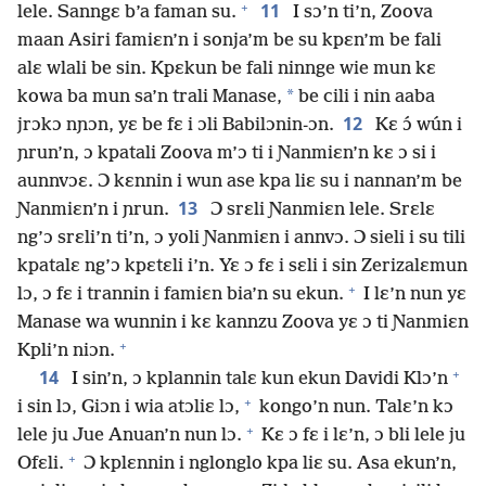
+
11
lele. Sanngɛ b’a faman su.
I sɔ’n ti’n, Zoova
maan Asiri famiɛn’n i sonja’m be su kpɛn’m be fali
alɛ wlali be sin. Kpɛkun be fali ninnge wie mun kɛ
*
kowa ba mun sa’n trali Manase,
be cili i nin aaba
12
jrɔkɔ nɲɔn, yɛ be fɛ i ɔli Babilɔnin-ɔn.
Kɛ ɔ́ wún i
ɲrun’n, ɔ kpatali Zoova m’ɔ ti i Ɲanmiɛn’n kɛ ɔ si i
aunnvɔɛ. Ɔ kɛnnin i wun ase kpa liɛ su i nannan’m be
13
Ɲanmiɛn’n i ɲrun.
Ɔ srɛli Ɲanmiɛn lele. Srɛlɛ
ng’ɔ srɛli’n ti’n, ɔ yoli Ɲanmiɛn i annvɔ. Ɔ sieli i su tili
kpatalɛ ng’ɔ kpɛtɛli i’n. Yɛ ɔ fɛ i sɛli i sin Zerizalɛmun
+
lɔ, ɔ fɛ i trannin i famiɛn bia’n su ekun.
I lɛ’n nun yɛ
Manase wa wunnin i kɛ kannzu Zoova yɛ ɔ ti Ɲanmiɛn
+
Kpli’n niɔn.
+
14
I sin’n, ɔ kplannin talɛ kun ekun Davidi Klɔ’n
+
i sin lɔ, Giɔn i wia atɔliɛ lɔ,
kongo’n nun. Talɛ’n kɔ
+
lele ju Jue Anuan’n nun lɔ.
Kɛ ɔ fɛ i lɛ’n, ɔ bli lele ju
+
Ofɛli.
Ɔ kplɛnnin i nglonglo kpa liɛ su. Asa ekun’n,