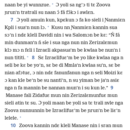
+
naan be yi wunnzue.
Ɔ yoli sa ng’ɔ ti tɛ Zoova
ɲrun’n tratrali su naan ɔ́ fá fɔ́kɔ i awlɛn.
7
Ɔ yoli amuin kun, kpɛkun ɔ fa ko sieli i Ɲanmiɛn
+
Kpli i sua’n nun lɔ.
Kusu nn Ɲanmiɛn kannin sua
sɔ’n i ndɛ kleli Davidi nin i wa Salomɔn be kɛ: “Ń fá
min dunman’n ń síe i sua nga nun nin Zerizalɛmun
klɔ mɔ n fɛli i Izraɛli akpasua’m be kwlaa be nun’n i
+
8
nun tititi.
Sɛ Izraɛlifuɛ’m be yo like kwlaa nga n
seli be kɛ be yo’n, sɛ be di Mmla’n kwlaa su’n, sɛ be
nian afɔtuɛ, ɔ nin ndɛ fanunfanun nga n seli Moizi kɛ
ɔ kan kle be’n be su nanti’n, n su yiman be ja’n asiɛ
9
nga n fa mannin be nannan mun’n i su kun le.”
Manase fali Zidafuɛ mun nin Zerizalɛmunfuɛ mun
sieli atin tɛ su. Ɔ yoli maan be yoli sa tɛ trali nvle nga
Zoova nunnunnin be Izraɛlifuɛ’m be ɲrun’n be liɛ’n
+
lelele.
10
Zoova kannin ndɛ kleli Manase nin i sran mun