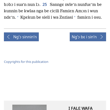
25
bɔbɔ i sua’n nun lɔ.
Sanngɛ nvle’n nunfuɛ’m be
kunnin be kwlaa nga be cicili Famiɛn Amɔn i wun
+
+
ndɛ’n.
Kpɛkun be sieli i wa Zoziasi
famiɛn i osu.
Ng’ɔ sinnin’n
Ng’ɔ bɛ i sin’n
Copyrights for this publication
I FALƐ WAFA