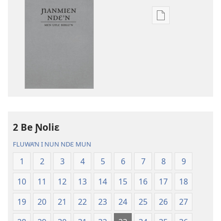
Nga
be
kanngan
nun
mannzin
kanngan'm
be
su'n
i
2 Be Ɲoliɛ
falɛ
wafa'n
FLUWA’N I NUN NDƐ MUN
Ɲanmiɛn
1
2
3
4
5
6
7
8
9
Ndɛ’n
—
10
11
12
13
14
15
16
17
18
Mɛn
Uflɛ
19
20
21
22
23
24
25
26
27
Biblu’n