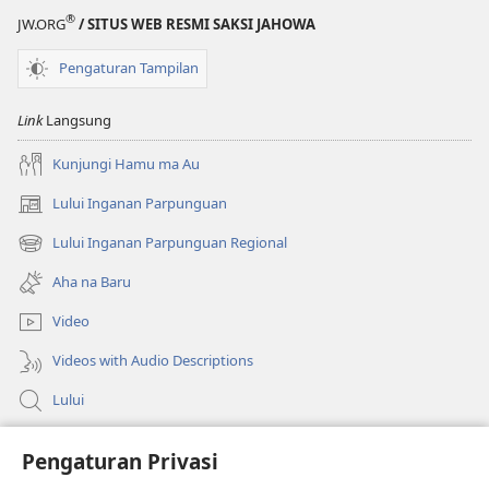
®
JW.ORG
/ SITUS WEB RESMI SAKSI JAHOWA
Pengaturan Tampilan
Link
Langsung
Kunjungi Hamu ma Au
Lului Inganan Parpunguan
(opens
new
Lului Inganan Parpunguan Regional
(opens
window)
new
Aha na Baru
window)
Video
Videos with Audio Descriptions
Lului
Bantuan
Pengaturan Privasi