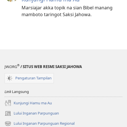
Marsiajar akka topik na sian Bibel manang
mamboto taringot Saksi Jahowa.
®
JW.ORG
/ SITUS WEB RESMI SAKSI JAHOWA
Pengaturan Tampilan
Link
Langsung
Kunjungi Hamu ma Au
Lului Inganan Parpunguan
(opens
new
Lului Inganan Parpunguan Regional
(opens
window)