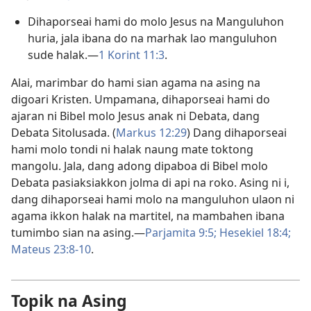
Dihaporseai hami do molo Jesus na Manguluhon
huria, jala ibana do na marhak lao manguluhon
sude halak.—
1 Korint 11:3
.
Alai, marimbar do hami sian agama na asing na
digoari Kristen. Umpamana, dihaporseai hami do
ajaran ni Bibel molo Jesus anak ni Debata, dang
Debata Sitolusada. (
Markus 12:29
) Dang dihaporseai
hami molo tondi ni halak naung mate toktong
mangolu. Jala, dang adong dipaboa di Bibel molo
Debata pasiaksiakkon jolma di api na roko. Asing ni i,
dang dihaporseai hami molo na manguluhon ulaon ni
agama ikkon halak na martitel, na mambahen ibana
tumimbo sian na asing.—
Parjamita 9:5;
Hesekiel 18:4;
Mateus 23:8-10
.
Topik na Asing