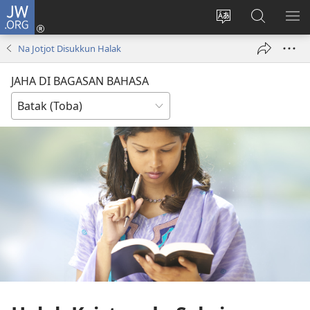
JW.ORG
Log
In
Ganti
Lului
PA
(opens
hata
di
ME
Na Jotjot Disukkun Halak
new
situs
JW.ORG
window)
JAHA DI BAGASAN BAHASA