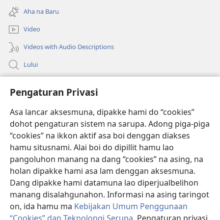
new
Aha na Baru
window)
Video
Videos with Audio Descriptions
Lului
Bantuan
Pengaturan Privasi
Sumbangan
Asa lancar aksesmuna, dipakke hami do “cookies”
(opens
new
dohot pengaturan sistem na sarupa. Adong piga-piga
window)
PERPUSTAKAAN ONLINE Joujou Paboahon™
“cookies” na ikkon aktif asa boi denggan diakses
(opens
hamu situsnami. Alai boi do dipillit hamu lao
new
®
JW Hub
window)
pangoluhon manang na dang “cookies” na asing, na
(opens
holan dipakke hami asa lam denggan aksesmuna.
new
®
JW Library
window)
Dang dipakke hami datamuna lao diperjualbelihon
manang disalahgunahon. Informasi na asing taringot
on, ida hamu ma
Kebijakan Umum Penggunaan
“Cookies” dan Teknolongi Serupa
. Pengaturan privasi