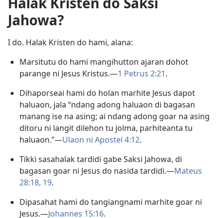
Halak Kristen do Saksi
Jahowa?
I do. Halak Kristen do hami, alana:
Marsitutu do hami mangihutton ajaran dohot
parange ni Jesus Kristus.—
1 Petrus 2:21
.
Dihaporseai hami do holan marhite Jesus dapot
haluaon, jala “ndang adong haluaon di bagasan
manang ise na asing; ai ndang adong goar na asing
ditoru ni langit dilehon tu jolma, parhiteanta tu
haluaon.”—
Ulaon ni Apostel 4:12
.
Tikki sasahalak tardidi gabe Saksi Jahowa, di
bagasan goar ni Jesus do nasida tardidi.—
Mateus
28:18, 19
.
Dipasahat hami do tangiangnami marhite goar ni
Jesus.—
Johannes 15:16
.