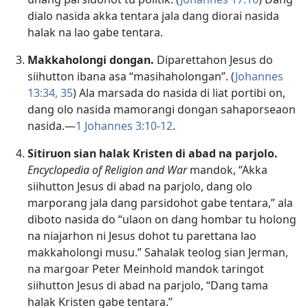
dialo nasida akka tentara jala dang diorai nasida
halak na lao gabe tentara.
Makkaholongi dongan.
Diparettahon Jesus do
siihutton ibana asa “masihaholongan”. (
Johannes
13:34, 35
) Ala marsada do nasida di liat portibi on,
dang olo nasida mamorangi dongan sahaporseaon
nasida.—
1 Johannes 3:10-12
.
Sitiruon sian halak Kristen di abad na parjolo.
Encyclopedia of Religion and War
mandok, “Akka
siihutton Jesus di abad na parjolo, dang olo
marporang jala dang parsidohot gabe tentara,” ala
diboto nasida do “ulaon on dang hombar tu holong
na niajarhon ni Jesus dohot tu parettana lao
makkaholongi musu.” Sahalak teolog sian Jerman,
na margoar Peter Meinhold mandok taringot
siihutton Jesus di abad na parjolo, “Dang tama
halak Kristen gabe tentara.”