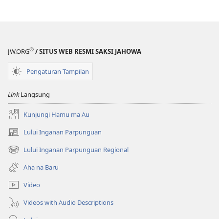
®
JW.ORG
/ SITUS WEB RESMI SAKSI JAHOWA
Pengaturan Tampilan
Link
Langsung
Kunjungi Hamu ma Au
Lului Inganan Parpunguan
(opens
new
Lului Inganan Parpunguan Regional
(opens
window)
new
Aha na Baru
window)
Video
Videos with Audio Descriptions