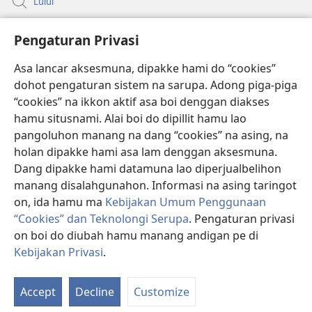
Lului
Bantuan
Pengaturan Privasi
Sumbangan
Asa lancar aksesmuna, dipakke hami do “cookies”
(opens
new
dohot pengaturan sistem na sarupa. Adong piga-piga
window)
PERPUSTAKAAN ONLINE Joujou Paboahon™
“cookies” na ikkon aktif asa boi denggan diakses
(opens
hamu situsnami. Alai boi do dipillit hamu lao
new
®
JW Hub
window)
pangoluhon manang na dang “cookies” na asing, na
(opens
holan dipakke hami asa lam denggan aksesmuna.
new
®
JW Library
window)
Dang dipakke hami datamuna lao diperjualbelihon
manang disalahgunahon. Informasi na asing taringot
on, ida hamu ma
Kebijakan Umum Penggunaan
“Cookies” dan Teknolongi Serupa
. Pengaturan privasi
on boi do diubah hamu manang andigan pe di
Copyright
© 2026 Watch Tower Bible and Tract Society of Pennsylvania.
ATURAN LAO MAMAKKE
|
KEBIJAKAN PRIVASI
|
PENGATURAN
Kebijakan Privasi
.
PRIVASI
Accept
Decline
Customize