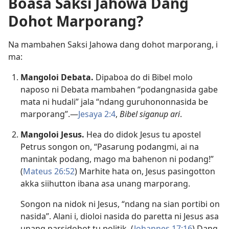
Boasa Saksi Jahowa Dang
Dohot Marporang?
Na mambahen Saksi Jahowa dang dohot marporang, i
ma:
Mangoloi Debata.
Dipaboa do di Bibel molo
naposo ni Debata mambahen “podangnasida gabe
mata ni hudali” jala “ndang guruhononnasida be
marporang”.—
Jesaya 2:4
,
Bibel siganup ari
.
Mangoloi Jesus.
Hea do didok Jesus tu apostel
Petrus songon on, “Pasarung podangmi, ai na
manintak podang, mago ma bahenon ni podang!”
(
Mateus 26:52
) Marhite hata on, Jesus pasingotton
akka siihutton ibana asa unang marporang.
Songon na nidok ni Jesus, “ndang na sian portibi on
nasida”. Alani i, dioloi nasida do paretta ni Jesus asa
unang parsidohot tu politik. (
Johannes 17:16
) Dang