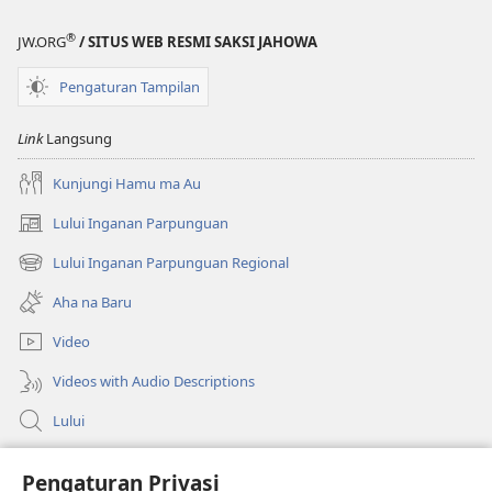
®
JW.ORG
/ SITUS WEB RESMI SAKSI JAHOWA
Pengaturan Tampilan
Link
Langsung
Kunjungi Hamu ma Au
Lului Inganan Parpunguan
(opens
new
Lului Inganan Parpunguan Regional
(opens
window)
new
Aha na Baru
window)
Video
Videos with Audio Descriptions
Lului
Bantuan
Pengaturan Privasi