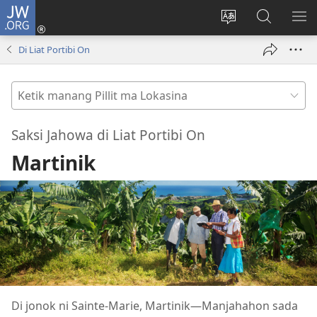
JW.ORG
Log
In
Ganti
Lului
PA
(opens
hata
di
ME
Di Liat Portibi On
new
situs
JW.ORG
window)
Ketik
manang
Pillit
Saksi Jahowa di Liat Portibi On
ma
Martinik
Lokasina
Di jonok ni Sainte-Marie, Martinik​—Manjahahon sada