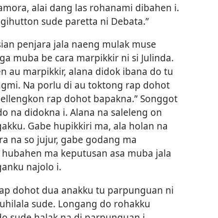
ora, alai dang las rohanami dibahen i.
ihutton sude paretta ni Debata.”
sian penjara jala naeng mulak muse
a muba be cara marpikkir ni si Julinda.
en au marpikkir, alana didok ibana do tu
ngmi. Na porlu di au toktong rap dohot
 gellengkon rap dohot bapakna.” Songgot
 na didokna i. Alana na saleleng on
akku. Gabe hupikkiri ma, ala holan na
a na so jujur, gabe godang ma
a hubahen ma keputusan asa muba jala
nku najolo i.
ku rap dohot dua anakku tu parpunguan ni
uhilala sude. Longang do rohakku
do sude halak na di parpunguan i.