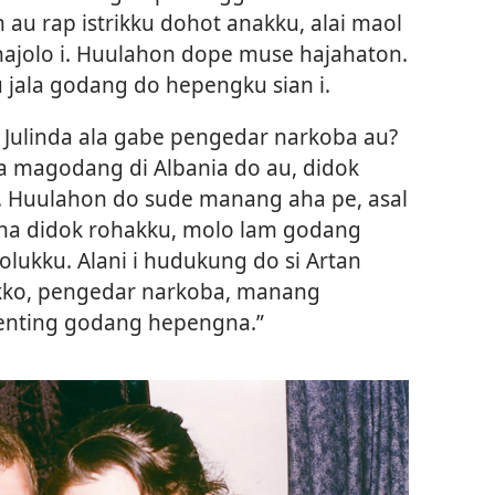
au rap istrikku dohot anakku, alai maol
jolo i. Huulahon dope muse hajahaton.
jala godang do hepengku sian i.
i Julinda ala gabe pengedar narkoba au?
a magodang di Albania do au, didok
. Huulahon do sude manang aha pe, asal
na didok rohakku, molo lam godang
ukku. Alani i hudukung do si Artan
kko, pengedar narkoba, manang
enting godang hepengna.”