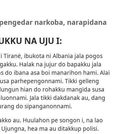
pengedar narkoba, narapidana
KKU NA UJU I:
i Tiranë, ibukota ni Albania jala pogos
gakku. Halak na jujur do bapakku jala
as do ibana asa boi manarihon hami. Alai
susa parhepengonnami. Tikki gelleng
 lungun hian do rohakku mangida susa
luonnami. Jala tikki dakdanak au, dang
hurang do sipanganonnami.
kko au. Huulahon pe songon i, na lao
Ujungna, hea ma au ditakkup polisi.