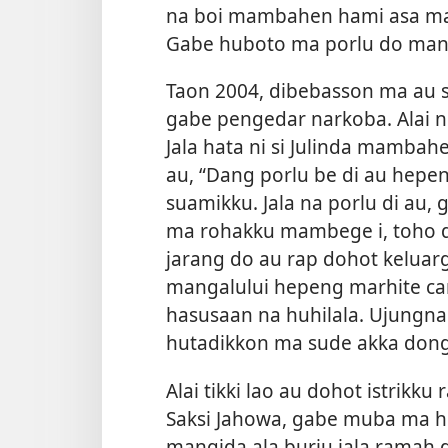
na boi mambahen hami asa mam
Gabe huboto ma porlu do mang
Taon 2004, dibebasson ma au 
gabe pengedar narkoba. Alai ng
Jala hata ni si Julinda mambah
au, “Dang porlu be di au hepe
suamikku. Jala na porlu di au,
ma rohakku mambege i, toho do
jarang do au rap dohot keluarg
mangalului hepeng marhite car
hasusaan na huhilala. Ujungn
hutadikkon ma sude akka donga
Alai tikki lao au dohot istrik
Saksi Jahowa, gabe muba ma h
mangida ala burju jala ramah 