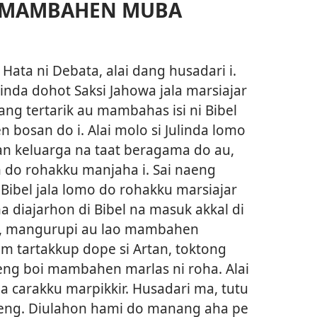
L MAMBAHEN MUBA
ata ni Debata, alai dang husadari i.
inda dohot Saksi Jahowa jala marsiajar
ang tertarik au mambahas isi ni Bibel
bosan do i. Alai molo si Julinda lomo
ian keluarga na taat beragama do au,
n do rohakku manjaha i. Sai naeng
Bibel jala lomo do rohakku marsiajar
a diajarhon di Bibel na masuk akkal di
 i, mangurupi au lao mambahen
 tartakkup dope si Artan, toktong
ng boi mambahen marlas ni roha. Alai
 carakku marpikkir. Husadari ma, tutu
epeng. Diulahon hami do manang aha pe