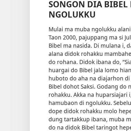
SONGON DIA BIBE
NGOLUKKU
Mulai ma muba ngolukku alani H
Taon 2000, pajuppang ma si Jul
Bibel ma nasida. Di mulana i, d
alana didok rohakku mambahen 
do rohana. Didok ibana do, “S
huargai do Bibel jala lomo hia
huboto do aha na diajarhon di 
Bibel dohot Saksi. Godang do n
rohakku. Akka na huparsiajari
hamubaon di ngolukku. Sebelum
dope didok rohakku molo hepe
dung tartakkup ibana, muba ma
do na didok Bibel taringot h