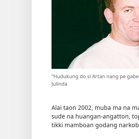
“Hudukung do si Artan nang pe gabe
Julinda
Alai taon 2002, muba ma na m
sude na huangan-angatton, to
tikki mamboan godang narkoba