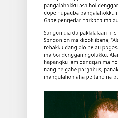
pangalahokku asa boi denggan 
dope hupauba pangalahokku na
Gabe pengedar narkoba ma au 
Songon dia do pakkilalaan ni s
Songon on ma didok ibana, “Al
rohakku dang olo be au pogos
ma boi denggan ngolukku. Ala
hepengku lam denggan ma ngol
nang pe gabe pargabus, pana
mangulahon aha pe taho na p