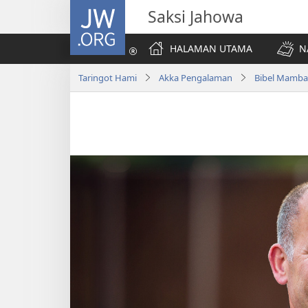
JW.ORG
Saksi Jahowa
HALAMAN UTAMA
N
Taringot Hami
Akka Pengalaman
Bibel Mamb