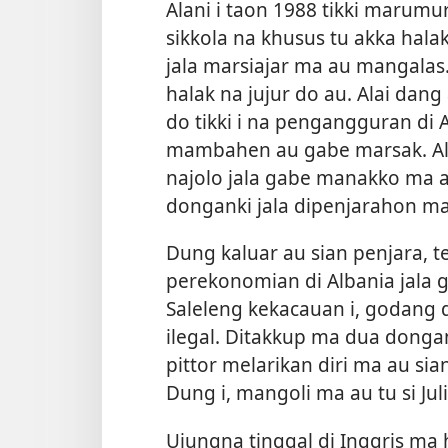
Alani i taon 1988 tikki marum
sikkola na khusus tu akka hala
jala marsiajar ma au mangalas.
halak na jujur do au. Alai dan
do tikki i na pengangguran di A
mambahen au gabe marsak. Al
najolo jala gabe manakko ma 
donganki jala dipenjarahon ma
Dung kaluar au sian penjara, te
perekonomian di Albania jala g
Saleleng kekacauan i, godang
ilegal. Ditakkup ma dua dong
pittor melarikan diri ma au s
Dung i, mangoli ma au tu si Ju
Ujungna tinggal di Inggris m