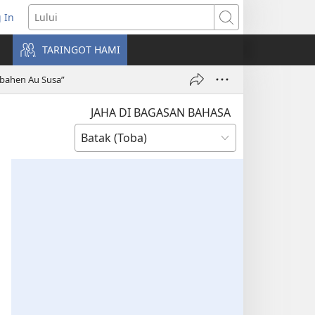
 In
pens
Lului
ew
TARINGOT HAMI
ndow)
bahen Au Susa”
JAHA DI BAGASAN BAHASA