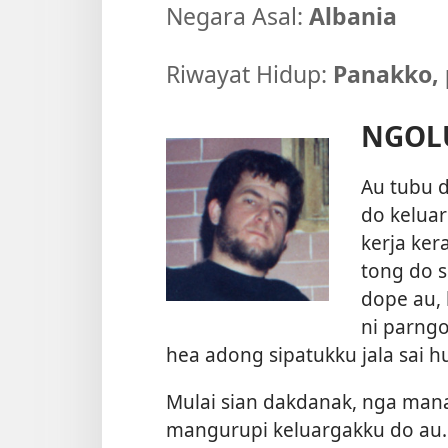
Negara Asal:
Albania
Riwayat Hidup:
Panakko, 
NGOLU
Au tubu d
do keluar
kerja ker
tong do 
dope au,
ni parngo
hea adong sipatukku jala sai 
Mulai sian dakdanak, nga mana
mangurupi keluargakku do au. 