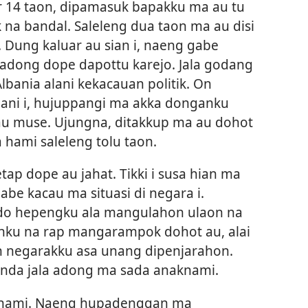
ur 14 taon, dipamasuk bapakku ma au tu
k na bandal. Saleleng dua taon ma au disi
 Dung kaluar au sian i, naeng gabe
g adong dope dapottu karejo. Jala godang
lbania alani kekacauan politik. On
ani i, hujuppangi ma akka donganku
au muse. Ujungna, ditakkup ma au dohot
 hami saleleng tolu taon.
tap dope au jahat. Tikki i susa hian ma
abe kacau ma situasi di negara i.
 do hepengku ala mangulahon ulaon na
anku na rap mangarampok dohot au, alai
ian negarakku asa unang dipenjarahon.
linda jala adong ma sada anaknami.
a hami. Naeng hupadenggan ma