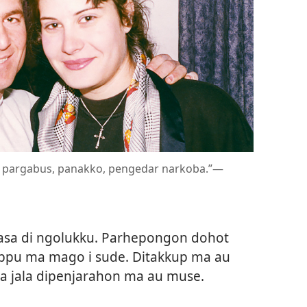
 pargabus, panakko, pengedar narkoba.”​—
asa di ngolukku. Parhepongon dohot
ppu ma mago i sude. Ditakkup ma au
 jala dipenjarahon ma au muse.