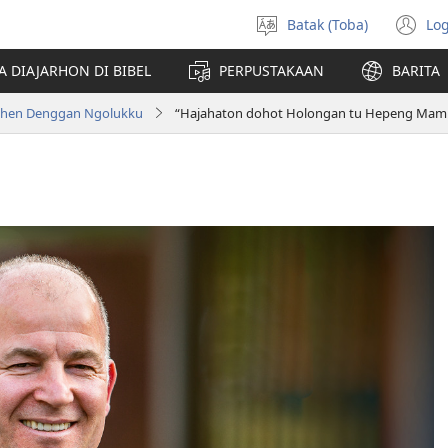
Batak (Toba)
Log
Pillit
(o
Hata
n
A DIAJARHON DI BIBEL
PERPUSTAKAAN
BARITA
wi
ahen Denggan Ngolukku
“Hajahaton dohot Holongan tu Hepeng Mam