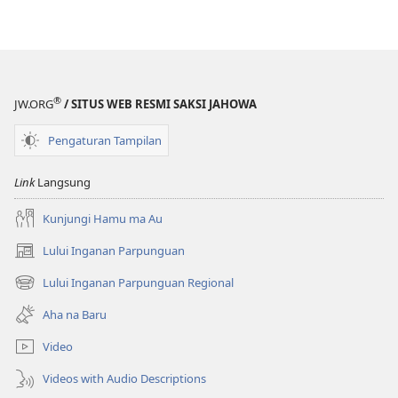
®
JW.ORG
/ SITUS WEB RESMI SAKSI JAHOWA
Pengaturan Tampilan
Link
Langsung
Kunjungi Hamu ma Au
Lului Inganan Parpunguan
(opens
new
Lului Inganan Parpunguan Regional
(opens
window)
new
Aha na Baru
window)
Video
Videos with Audio Descriptions