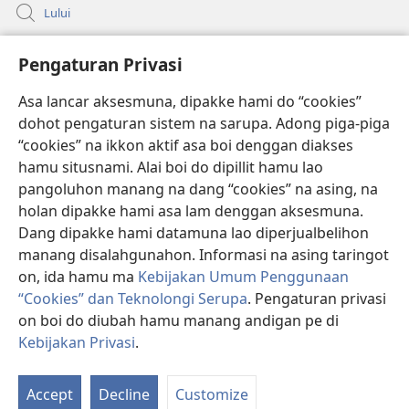
Lului
Bantuan
Pengaturan Privasi
Sumbangan
(opens
Asa lancar aksesmuna, dipakke hami do “cookies”
new
dohot pengaturan sistem na sarupa. Adong piga-piga
window)
PERPUSTAKAAN ONLINE Joujou Paboahon™
“cookies” na ikkon aktif asa boi denggan diakses
(opens
hamu situsnami. Alai boi do dipillit hamu lao
new
®
JW Hub
window)
pangoluhon manang na dang “cookies” na asing, na
(opens
new
holan dipakke hami asa lam denggan aksesmuna.
®
JW Library
window)
Dang dipakke hami datamuna lao diperjualbelihon
manang disalahgunahon. Informasi na asing taringot
on, ida hamu ma
Kebijakan Umum Penggunaan
“Cookies” dan Teknolongi Serupa
. Pengaturan privasi
Copyright
© 2026 Watch Tower Bible and Tract Society of Pennsylvania.
on boi do diubah hamu manang andigan pe di
ATURAN LAO MAMAKKE
|
KEBIJAKAN PRIVASI
|
PENGATURAN
Kebijakan Privasi
.
P
PRIVASI
Da
Accept
Decline
Customize
Isi