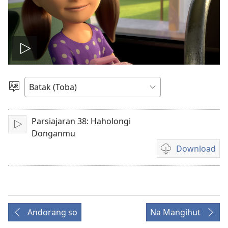
Putar
video
Pillit
Hata
Parsiajaran 38: Haholongi
Pangolu
Donganmu
Download
Unduhan
rekaman
video
sipilliton
Andorang so
Na Mangihut