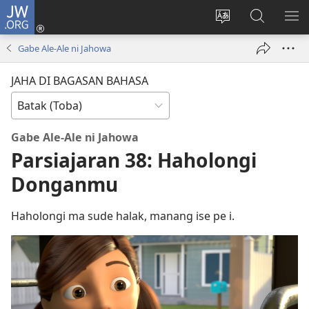
JW.ORG
Log
In
Ganti
Lului
PA
(opens
hata
di
ME
Gabe Ale-Ale ni Jahowa
new
situs
JW.ORG
window)
JAHA DI BAGASAN BAHASA
Gabe Ale-Ale ni Jahowa
Parsiajaran 38: Haholongi
Donganmu
Haholongi ma sude halak, manang ise pe i.