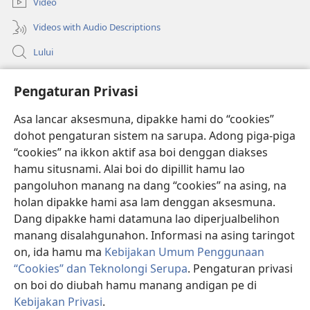
Video
Videos with Audio Descriptions
Lului
Bantuan
Pengaturan Privasi
Sumbangan
(opens
Asa lancar aksesmuna, dipakke hami do “cookies”
new
dohot pengaturan sistem na sarupa. Adong piga-piga
window)
PERPUSTAKAAN ONLINE Joujou Paboahon™
“cookies” na ikkon aktif asa boi denggan diakses
(opens
hamu situsnami. Alai boi do dipillit hamu lao
new
®
JW Hub
window)
pangoluhon manang na dang “cookies” na asing, na
(opens
new
holan dipakke hami asa lam denggan aksesmuna.
®
JW Library
window)
Dang dipakke hami datamuna lao diperjualbelihon
manang disalahgunahon. Informasi na asing taringot
on, ida hamu ma
Kebijakan Umum Penggunaan
“Cookies” dan Teknolongi Serupa
. Pengaturan privasi
Copyright
© 2026 Watch Tower Bible and Tract Society of Pennsylvania.
on boi do diubah hamu manang andigan pe di
ATURAN LAO MAMAKKE
|
KEBIJAKAN PRIVASI
|
PENGATURAN
Kebijakan Privasi
.
PRIVASI