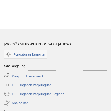
®
JW.ORG
/ SITUS WEB RESMI SAKSI JAHOWA
Pengaturan Tampilan
Link
Langsung
Kunjungi Hamu ma Au
Lului Inganan Parpunguan
(opens
new
Lului Inganan Parpunguan Regional
(opens
window)
new
Aha na Baru
window)