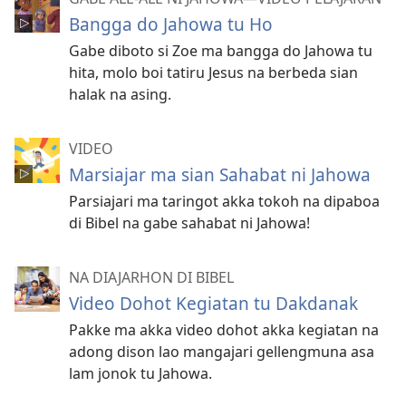
Bangga do Jahowa tu Ho
Gabe diboto si Zoe ma bangga do Jahowa tu
hita, molo boi tatiru Jesus na berbeda sian
halak na asing.
VIDEO
Marsiajar ma sian Sahabat ni Jahowa
Parsiajari ma taringot akka tokoh na dipaboa
di Bibel na gabe sahabat ni Jahowa!
NA DIAJARHON DI BIBEL
Video Dohot Kegiatan tu Dakdanak
Pakke ma akka video dohot akka kegiatan na
adong dison lao mangajari gellengmuna asa
lam jonok tu Jahowa.