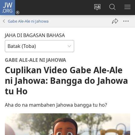
JW.ORG
Log
In
Ganti
Lului
PA
(opens
hata
di
ME
Gabe Ale-Ale ni Jahowa
new
situs
JW.ORG
window)
JAHA DI BAGASAN BAHASA
GABE ALE-ALE NI JAHOWA
Cuplikan Video Gabe Ale-Ale
ni Jahowa: Bangga do Jahowa
tu Ho
Aha do na mambahen Jahowa bangga tu ho?