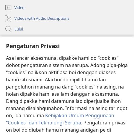
Video
Videos with Audio Descriptions
Lului
Bantuan
Pengaturan Privasi
Sumbangan
(opens
Asa lancar aksesmuna, dipakke hami do “cookies”
new
dohot pengaturan sistem na sarupa. Adong piga-piga
window)
PERPUSTAKAAN ONLINE Joujou Paboahon™
“cookies” na ikkon aktif asa boi denggan diakses
(opens
hamu situsnami. Alai boi do dipillit hamu lao
new
®
JW Hub
window)
pangoluhon manang na dang “cookies” na asing, na
(opens
new
holan dipakke hami asa lam denggan aksesmuna.
®
JW Library
window)
Dang dipakke hami datamuna lao diperjualbelihon
manang disalahgunahon. Informasi na asing taringot
on, ida hamu ma
Kebijakan Umum Penggunaan
“Cookies” dan Teknolongi Serupa
. Pengaturan privasi
Copyright
© 2026 Watch Tower Bible and Tract Society of Pennsylvania.
on boi do diubah hamu manang andigan pe di