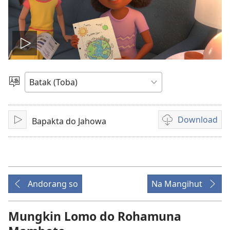
Putar
video
Pillit
Hata
Download
Bapakta do Jahowa
Pangolu
Unduhan
rekaman
video
sipilliton
Andorang so
Na Mangihut
Mungkin Lomo do Rohamuna