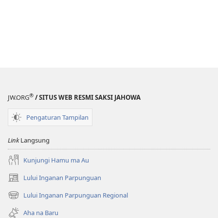
®
JW.ORG
/ SITUS WEB RESMI SAKSI JAHOWA
Pengaturan Tampilan
Link
Langsung
Kunjungi Hamu ma Au
Lului Inganan Parpunguan
(opens
new
Lului Inganan Parpunguan Regional
(opens
window)
new
Aha na Baru
window)