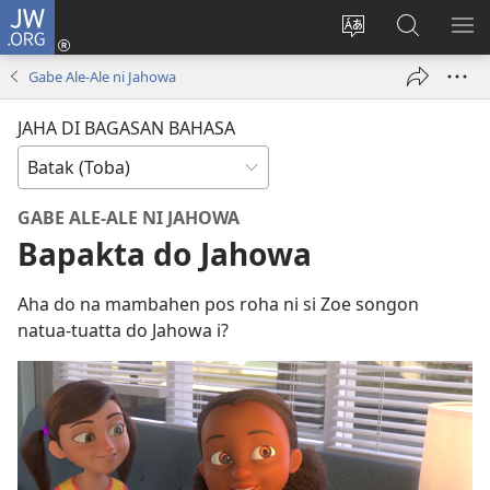
JW.ORG
Log
In
Ganti
Lului
PA
(opens
hata
di
ME
Gabe Ale-Ale ni Jahowa
new
situs
JW.ORG
window)
JAHA DI BAGASAN BAHASA
GABE ALE-ALE NI JAHOWA
Bapakta do Jahowa
Aha do na mambahen pos roha ni si Zoe songon
natua-tuatta do Jahowa i?