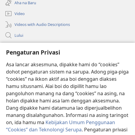
new
Aha na Baru
window)
Video
Videos with Audio Descriptions
Lului
Bantuan
Pengaturan Privasi
Sumbangan
(opens
Asa lancar aksesmuna, dipakke hami do “cookies”
new
dohot pengaturan sistem na sarupa. Adong piga-piga
window)
PERPUSTAKAAN ONLINE Joujou Paboahon™
“cookies” na ikkon aktif asa boi denggan diakses
(opens
hamu situsnami. Alai boi do dipillit hamu lao
new
®
JW Hub
window)
pangoluhon manang na dang “cookies” na asing, na
(opens
new
holan dipakke hami asa lam denggan aksesmuna.
®
JW Library
window)
Dang dipakke hami datamuna lao diperjualbelihon
manang disalahgunahon. Informasi na asing taringot
on, ida hamu ma
Kebijakan Umum Penggunaan
“Cookies” dan Teknolongi Serupa
. Pengaturan privasi