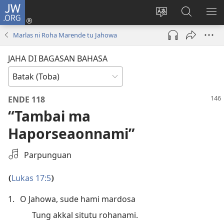
JW.ORG
Log
In
Ganti
Lului
PA
(opens
hata
di
ME
Marlas ni Roha Marende tu Jahowa
new
situs
JW.ORG
window)
JAHA DI BAGASAN BAHASA
ENDE 118
“Tambai ma
Haporseaonnami”
Pillit
Parpunguan
ma
Rekaman
Lukas 17:5
(
)
Audio
1.
O Jahowa, sude hami mardosa
Tung akkal situtu rohanami.