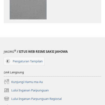
Marlas
ni
Roha
Marende
tu
Jahowa
®
JW.ORG
/ SITUS WEB RESMI SAKSI JAHOWA
Pengaturan Tampilan
Link
Langsung
Kunjungi Hamu ma Au
Lului Inganan Parpunguan
(opens
new
Lului Inganan Parpunguan Regional
(opens
window)