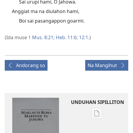
Sai urupi hami, O Jahowa.
Anggiat ma na diulahon hami,
Boi sai pasangappon goarmi.
(Ida muse
1 Mus. 8:21;
Heb. 11:6;
12:1
.)
Andorang so
Na Mangihut
UNDUHAN SIPILLITON
Sipilliton
lao
mandownload