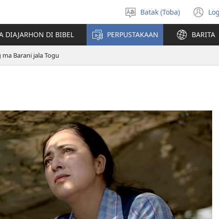
Batak (Toba)
Log
Pillit
(o
Hata
n
A DIAJARHON DI BIBEL
PERPUSTAKAAN
BARITA
wi
 ma Barani jala Togu