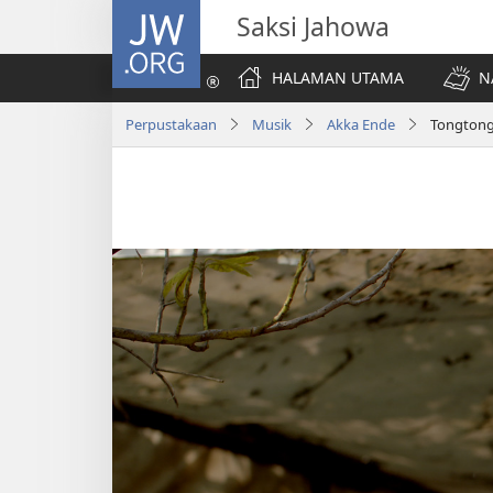
JW.ORG
Saksi Jahowa
HALAMAN UTAMA
N
Perpustakaan
Musik
Akka Ende
Tongtong