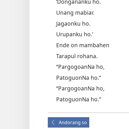
‘Dongananku ho.
Unang mabiar.
Jagaonku ho.
Urupanku ho.’
Ende on mambahen
Tarapul rohana.
“PargogoanNa ho,
PatoguonNa ho.”
“PargogoanNa ho,
PatoguonNa ho.”
Andorang so