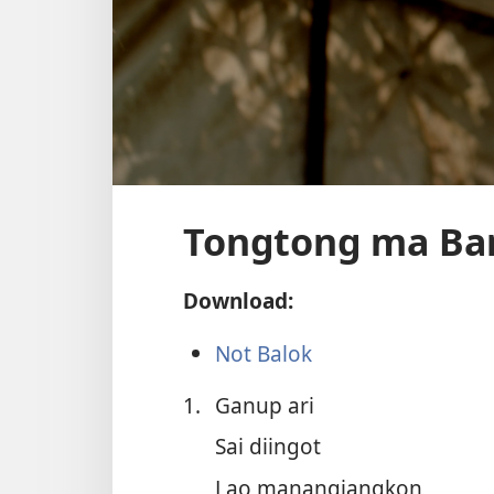
Tongtong ma Bar
Download:
Not Balok
1.
Ganup ari
Sai diingot
Lao manangiangkon