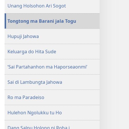
Unang Holsohon Ari Sogot
Tongtong ma Barani jala Togu
Hupuji Jahowa
Keluarga do Hita Sude
‘Sai Partahanhon ma Haporseaonmi’
Sai di Lambungta Jahowa
Ro ma Paradeiso
Hulehon Ngolukku tu Ho
Dang Salpu Holong ni Roha i