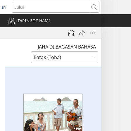
 In
pens
Lului
ew
TARINGOT HAMI
ndow)
JAHA DI BAGASAN BAHASA