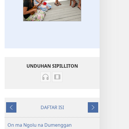
UNDUHAN SIPILLITON
Sipiliton
Unduhan
mandownload
rekaman
audio
video
Akka
sipilliton
DAFTAR ISI
Ende
Akka
Andorang
Na
Ende
so
Mangihut
On ma Ngolu na Dumenggan