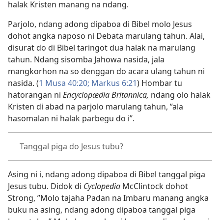
halak Kristen manang na ndang.
Parjolo, ndang adong dipaboa di Bibel molo Jesus
dohot angka naposo ni Debata marulang tahun. Alai,
disurat do di Bibel taringot dua halak na marulang
tahun. Ndang sisomba Jahowa nasida, jala
mangkorhon na so denggan do acara ulang tahun ni
nasida. (
1 Musa 40:20;
Markus 6:21
) Hombar tu
hatorangan ni
Encyclopædia Britannica,
ndang olo halak
Kristen di abad na parjolo marulang tahun, ”ala
hasomalan ni halak parbegu do i”.
Tanggal piga do Jesus tubu?
Asing ni i, ndang adong dipaboa di Bibel tanggal piga
Jesus tubu. Didok di
Cyclopedia
McClintock dohot
Strong, ”Molo tajaha Padan na Imbaru manang angka
buku na asing, ndang adong dipaboa tanggal piga