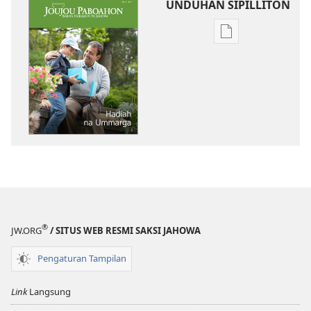
UNDUHAN SIPILLITON
Sipilliton
lao
mandownload
JOUJOU
PABOAHON
Hadiah
na
Ummarga
®
JW.ORG
/ SITUS WEB RESMI SAKSI JAHOWA
Pengaturan Tampilan
Link
Langsung