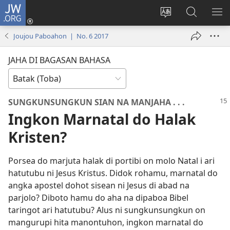
JW.ORG
Log
In
Ganti
Lului
PA
(opens
hata
di
ME
Joujou Paboahon | No. 6 2017
new
situs
JW.ORG
window)
JAHA DI BAGASAN BAHASA
SUNGKUNSUNGKUN SIAN NA MANJAHA . . .
Ingkon Marnatal do Halak
Kristen?
Porsea do marjuta halak di portibi on molo Natal i ari
hatutubu ni Jesus Kristus. Didok rohamu, marnatal do
angka apostel dohot sisean ni Jesus di abad na
parjolo? Diboto hamu do aha na dipaboa Bibel
taringot ari hatutubu? Alus ni sungkunsungkun on
mangurupi hita manontuhon, ingkon marnatal do