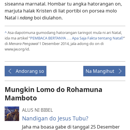
siseanna marnatal. Hombar tu angka hatorangan on,
marjuta halak Kristen di liat portibi on porsea molo
Natal i
ndang
boi diulahon.
^
Asa dapotmuna gumodang hatorangan taringot mula ni ari Natal,
ida ma artikel ”
PEMBACA BERTANYA . . . Apa Saja Fakta tentang Natal?
”
di
Menara Pengawal
1 Desember 2014, jala adong do on di
www.jw.org/id.
Andorang so
Na Mangihut
Mungkin Lomo do Rohamuna
Mamboto
ALUS NI BIBEL
Nandigan do Jesus Tubu?
Jaha ma boasa gabe di tanggal 25 Desember