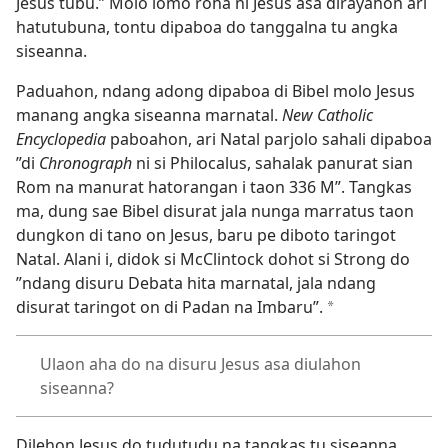
Jesus tubu.” Molo lomo roha ni Jesus asa dirayahon ari
hatutubuna, tontu dipaboa do tanggalna tu angka
siseanna.
Paduahon, ndang adong dipaboa di Bibel molo Jesus
manang angka siseanna marnatal.
New Catholic
Encyclopedia
paboahon, ari Natal parjolo sahali dipaboa
”di
Chronograph
ni si Philocalus, sahalak panurat sian
Rom na manurat hatorangan i taon 336 M”. Tangkas
ma, dung sae Bibel disurat jala nunga marratus taon
dungkon di tano on Jesus, baru pe diboto taringot
Natal. Alani i, didok si McClintock dohot si Strong do
”ndang disuru Debata hita marnatal, jala ndang
disurat taringot on di Padan na Imbaru”.
*
Ulaon aha do na disuru Jesus asa diulahon
siseanna?
Dilehon Jesus do tudutudu na tangkas tu siseanna