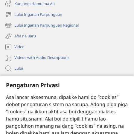
Kunjungi Hamu ma Au
Lului Inganan Parpunguan
(opens
new
Lului Inganan Parpunguan Regional
(opens
window)
new
Aha na Baru
window)
Video
Videos with Audio Descriptions
Lului
Bantuan
Pengaturan Privasi
Sumbangan
Asa lancar aksesmuna, dipakke hami do “cookies”
(opens
new
dohot pengaturan sistem na sarupa. Adong piga-piga
window)
PERPUSTAKAAN ONLINE Joujou Paboahon™
“cookies” na ikkon aktif asa boi denggan diakses
(opens
hamu situsnami. Alai boi do dipillit hamu lao
new
®
JW Hub
window)
pangoluhon manang na dang “cookies” na asing, na
(opens
holan dipakke hami asa lam denggan aksesmuna.
new