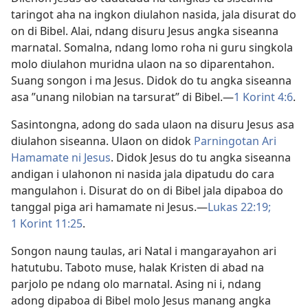
taringot aha na ingkon diulahon nasida, jala disurat do
on di Bibel. Alai, ndang disuru Jesus angka siseanna
marnatal. Somalna, ndang lomo roha ni guru singkola
molo diulahon muridna ulaon na so diparentahon.
Suang songon i ma Jesus. Didok do tu angka siseanna
asa ”unang nilobian na tarsurat” di Bibel.​—
1 Korint 4:6
.
Sasintongna, adong do sada ulaon na disuru Jesus asa
diulahon siseanna. Ulaon on didok
Parningotan Ari
Hamamate ni Jesus
. Didok Jesus do tu angka siseanna
andigan i ulahonon ni nasida jala dipatudu do cara
mangulahon i. Disurat do on di Bibel jala dipaboa do
tanggal piga ari hamamate ni Jesus.​—
Lukas 22:19;
1 Korint 11:25
.
Songon naung taulas, ari Natal i mangarayahon ari
hatutubu. Taboto muse, halak Kristen di abad na
parjolo pe ndang olo marnatal. Asing ni i, ndang
adong dipaboa di Bibel molo Jesus manang angka