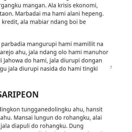
gangku mangan. Ala krisis ekonomi,
 taon. Marbadai ma hami alani hepeng.
kredit, ala mabiar ndang boi be
di parbadia mangurupi hami mamillit na
arejo ahu, jala ndang olo hami manuhor
Ni Jahowa do hami, jala diurupi dongan
gu jala diurupi nasida do hami tingki
SARIPEON
adingkon tungganedolingku ahu, hansit
 ahu. Mansai lungun do rohangku, alai
 jala diapuli do rohangku. Dung