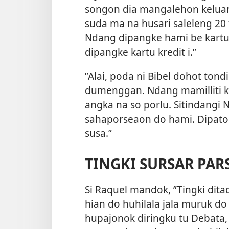
songon dia mangalehon keluar
suda ma na husari saleleng 20
Ndang dipangke hami be kartu 
dipangke kartu kredit i.”
”Alai, poda ni Bibel dohot ton
dumenggan. Ndang mamilliti k
angka na so porlu. Sitindangi 
sahaporseaon do
hami. Dipato
susa.”
TINGKI SURSAR PAR
Si Raquel mandok, ”Tingki dit
hian do huhilala jala muruk do
hupajonok diringku tu Debata,