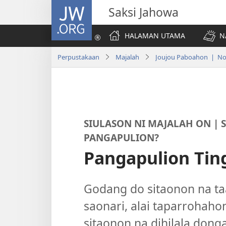
JW.ORG
Saksi Jahowa
HALAMAN UTAMA
N
Perpustakaan
Majalah
Joujou Paboahon | No.
SIULASON NI MAJALAH ON | 
PANGAPULION?
Pangapulion Tin
Godang do sitaonon na ta
saonari, alai taparrohaho
sitaonon na dihilala donga