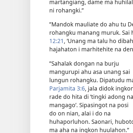
martangiang, dame ma huhilal
ni rohangki.”
”Mandok mauliate do ahu tu Deb
rohangku manang muruk. Sai hu
12:21
, ’Unang ma talu ho diba
hajahaton i marhitehite na den
”Sahalak dongan na burju
mangurupi ahu asa unang sai
lungun rohangku. Dipatudu m
Parjamita 3:6
, jala didok ingko
rade do hita di ’tingki adong n
mangago’. Sipasingot na posi
do on nian, alai i do na
huhaporluhon. Saonari, hubot
ma aha na ingkon huulahon.”