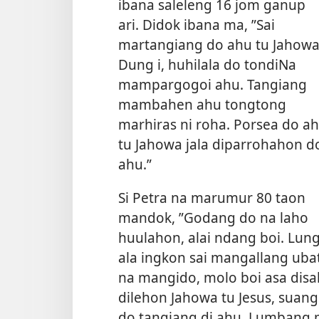
ibana saleleng 16 jom ganup
ari. Didok ibana ma, ”Sai
martangiang do ahu tu Jahowa
Dung i, huhilala do tondiNa
mampargogoi ahu. Tangiang
mambahen ahu tongtong
marhiras ni roha. Porsea do a
tu Jahowa jala diparrohahon d
ahu.”
Si Petra na marumur 80 taon
mandok, ”Godang do na laho
huulahon, alai ndang boi. Lung
ala ingkon sai mangallang ubat
na mangido, molo boi asa
disa
dilehon Jahowa tu Jesus, suan
do tangiang di ahu. Lumbang 