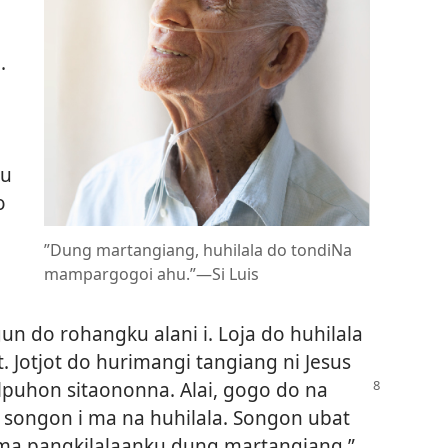
.
hu
o
”Dung martangiang, huhilala do tondiNa
mampargogoi ahu.”​—Si Luis
un do rohangku alani i. Loja do huhilala
. Jotjot do hurimangi tangiang ni Jesus
lpuhon sitaononna. Alai, gogo do na
g songon i ma na huhilala. Songon ubat
ma pangkilalaanku dung martangiang.”​