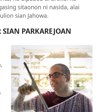
asing sitaonon ni nasida, alai
ulion sian Jahowa.
R SIAN PARKAREJOAN
,
a