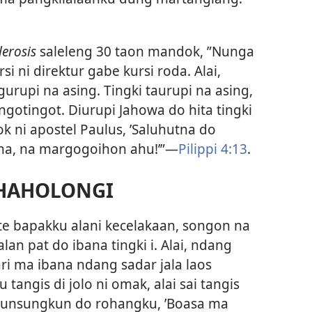
lerosis
saleleng 30 taon mandok, ”Nunga
i ni direktur gabe kursi roda. Alai,
rupi na asing. Tingki taurupi na asing,
ngotingot. Diurupi Jahowa do hita tingki
 ni apostel Paulus, ’Saluhutna do
na, na margogoihon ahu!’”​—
Pilippi 4:13
.
AHAHOLONGI
te bapakku alani kecelakaan, songon na
an pat do ibana tingki i. Alai, ndang
ri ma ibana ndang sadar jala laos
angis di jolo ni omak, alai sai tangis
gkunsungkun do rohangku, ’Boasa ma