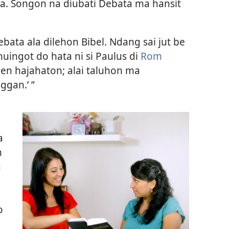
a. Songon na diubati Debata ma hansit
ata ala dilehon Bibel. Ndang sai jut be
ingot do hata ni si Paulus di
Rom
hen hajahaton; alai taluhon ma
ggan.’ ”
a
n
a
o