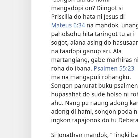
mangadopi on? Diingot si
Priscilla do hata ni Jesus di
Mateus 6:34
na mandok, unan
paholsohu hita taringot tu ari
sogot, alana asing do hasusaa
na taadopi ganup ari. Ala
martangiang, gabe marhiras n
roha do ibana.
Psalmen 55:23
ma na mangapuli rohangku.
Songon panurat buku psalmen
hupasahat do sude holso ni ro
ahu. Nang pe naung adong ka
adong di hami, songon poda ni
ingkon tapajonok do tu Debata
Si Jonathan mandok, ”Tingki 