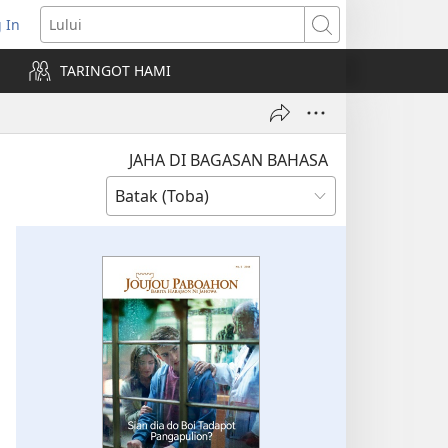
 In
pens
Lului
ew
TARINGOT HAMI
ndow)
JAHA DI BAGASAN BAHASA