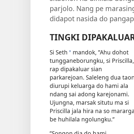
parjolo. Nang pe marasing
didapot nasida do pangap
TINGKI DIPAKALUA
Si Seth
mandok, ”Ahu dohot
*
tungganeborungku, si Priscilla,
rap dipakaluar sian
parkarejoan. Saleleng dua taon
diurupi keluarga do hami ala
ndang sai adong karejonami.
Ujungna, marsak situtu ma si
Priscilla jala hira na so mararg
be huhilala ngolungku.”
”Songon dia do hami