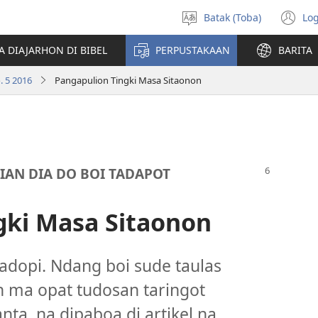
Batak (Toba)
Log
Pillit
(o
Hata
n
A DIAJARHON DI BIBEL
PERPUSTAKAAN
BARITA
wi
 5 2016
Pangapulion Tingki Masa Sitaonon
SIAN DIA DO BOI TADAPOT
gki Masa Sitaonon
adopi. Ndang boi sude taulas
n ma opat tudosan taringot
nta, na dipaboa di artikel na