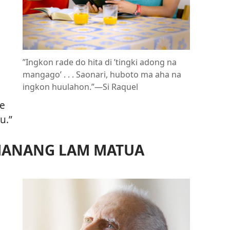
”Ingkon rade do hita di ’tingki adong na
mangago’ . . . Saonari, huboto ma aha na
ingkon huulahon.”​—Si Raquel
ke
u.”
MANANG LAM MATUA
.