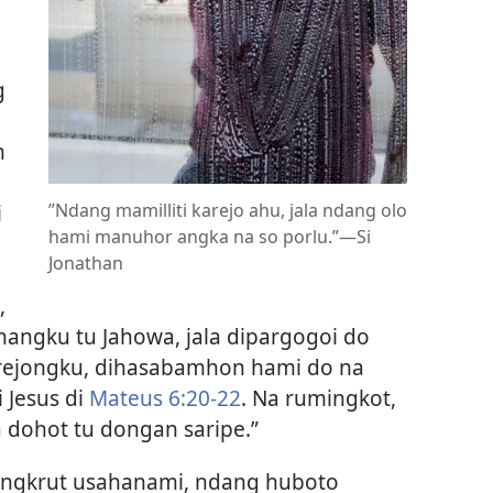
g
n
”Ndang mamilliti karejo ahu, jala ndang olo
i
hami manuhor angka na so porlu.”​—Si
Jonathan
,
hangku tu Jahowa, jala dipargogoi do
rejongku, dihasabamhon hami do na
 Jesus di
Mateus 6:20-22
. Na rumingkot,
 dohot tu dongan saripe.”
bangkrut usahanami, ndang huboto