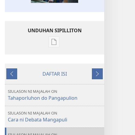
UNDUHAN SIPILLITON
Sipilliton
lao
mandownload
JOUJOU
DAFTAR ISI
PABOAHON
Andorang
Na
Sian
so
Mangihut
dia
SIULASON NI MAJALAH ON
do
Tahaporluhon do Pangapulion
Boi
Tadapot
SIULASON NI MAJALAH ON
Pangapulion?
Cara ni Debata Mangapuli
SIULASON NI MAJALAH ON