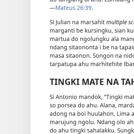
—
Mateus 26:39
.
Si Julian na marsahit
multiple sc
marganti be kursingku, sian kurs
martua do ngolungku ala mangu
ndang sitaononta i be na tapai
masa sitaonon. Songon na nidok
tarpatupa ahu marhitehite Iba
TINGKI MATE NA T
Si Antonio mandok, ”Tingki ma
so porsea do ahu. Alana, mardal
adong na boi huulahon. Lima a
marujung ngolu. Ndang olo ahu t
do ahu tingki sahalakku. Sun