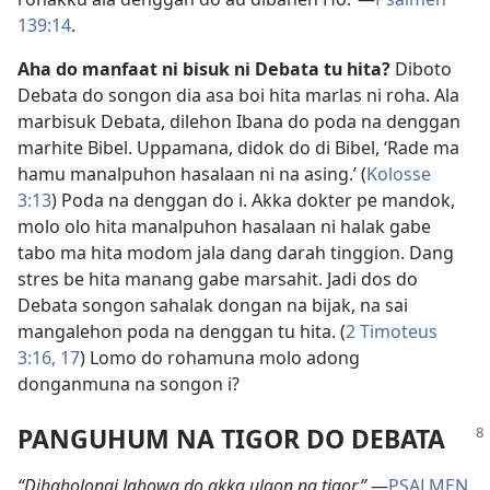
139:14
.
Aha do manfaat ni bisuk ni Debata tu hita?
Diboto
Debata do songon dia asa boi hita marlas ni roha. Ala
marbisuk Debata, dilehon Ibana do poda na denggan
marhite Bibel. Uppamana, didok do di Bibel, ‘Rade ma
hamu manalpuhon hasalaan ni na asing.’ (
Kolosse
3:13
) Poda na denggan do i. Akka dokter pe mandok,
molo olo hita manalpuhon hasalaan ni halak gabe
tabo ma hita modom jala dang darah tinggion. Dang
stres be hita manang gabe marsahit. Jadi dos do
Debata songon sahalak dongan na bijak, na sai
mangalehon poda na denggan tu hita. (
2 Timoteus
3:16, 17
) Lomo do rohamuna molo adong
donganmuna na songon i?
PANGUHUM NA TIGOR DO DEBATA
“Dihaholongi Jahowa do akka ulaon na tigor.”
—
PSALMEN