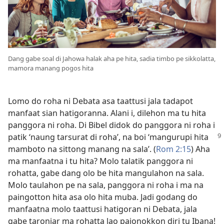
Dang gabe soal di Jahowa halak aha pe hita, sadia timbo pe sikkolatta,
mamora manang pogos hita
Lomo do roha ni Debata asa taattusi jala tadapot
manfaat sian hatigoranna. Alani i, dilehon ma tu hita
panggora ni roha. Di Bibel didok do panggora ni roha i
patik ‘naung tarsurat di roha’, na boi
‘mangurupi hita
mamboto na sittong manang na sala’. (
Rom 2:15
) Aha
ma manfaatna i tu hita? Molo talatik panggora ni
rohatta, gabe dang olo be hita mangulahon na sala.
Molo taulahon pe na sala, panggora ni roha i ma na
paingotton hita asa olo hita muba. Jadi godang do
manfaatna molo taattusi hatigoran ni Debata, jala
gabe taronjar ma rohatta lao pajonokkon diri tu Ibana!