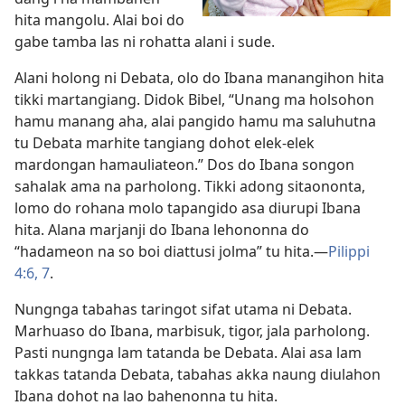
hita mangolu. Alai boi do
gabe tamba las ni rohatta alani i sude.
Alani holong ni Debata, olo do Ibana manangihon hita
tikki martangiang. Didok Bibel, “Unang ma holsohon
hamu manang aha, alai pangido hamu ma saluhutna
tu Debata marhite tangiang dohot elek-elek
mardongan hamauliateon.” Dos do Ibana songon
sahalak ama na parholong. Tikki adong sitaononta,
lomo do rohana molo tapangido asa diurupi Ibana
hita. Alana marjanji do Ibana lehononna do
“hadameon na so boi diattusi jolma” tu hita.—
Pilippi
4:6, 7
.
Nungnga tabahas taringot sifat utama ni Debata.
Marhuaso do Ibana, marbisuk, tigor, jala parholong.
Pasti nungnga lam tatanda be Debata. Alai asa lam
takkas tatanda Debata, tabahas akka naung diulahon
Ibana dohot na lao bahenonna tu hita.