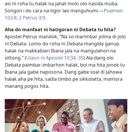
asi ni roha tu halak na jahat molo olo nasida muba.
Songon i do cara na tigor lao manguhumi.—
Psalmen
103:8;
2 Petrus 3:9
.
Aha do manfaat ni hatigoran ni Debata tu hita?
Apostel Petrus mandok, “Na so marimbar jolma di jolo
ni Debata. Lomo do roha ni Debata mangida ganup
halak na makkabiari Ibana jala na mangulahon na
sittong.” (
Ulaon ni Apostel 10:34, 35
) Ala dang olo
Debata paimbar-imbarhon halak, boi ma hita jonok tu
Ibana jala gabe naposona. Dang gabe soal di Jahowa
halak aha pe hita, sadia timbo pe sikkolatta, mamora
manang pogos hita.