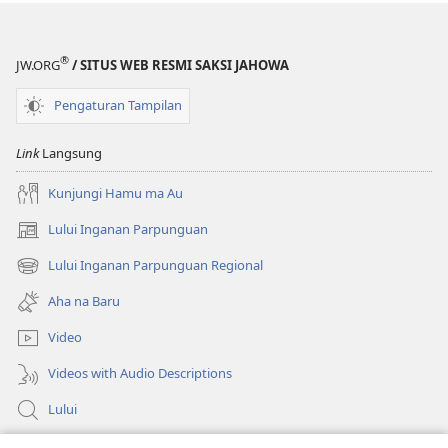
Debata?
Debata?
®
JW.ORG
/ SITUS WEB RESMI SAKSI JAHOWA
Pengaturan Tampilan
Link
Langsung
Kunjungi Hamu ma Au
Lului Inganan Parpunguan
(opens
new
Lului Inganan Parpunguan Regional
(opens
window)
new
Aha na Baru
window)
Video
Videos with Audio Descriptions
Lului
Bantuan