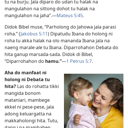
tu na burju. Jala diparo do udan tu halak na
mangulahon na sittong dohot tu halak na
mangulahon na jaha”.—
Mateus 5:45
.
Didok Bibel muse, “Parholong do Jahowa jala parasi
roha.” (
Jakobus 5:11
) Dipatudu Ibana do holong ni
roha tu akka halak na olo mananda Ibana jala na
naeng marale-ale tu Ibana. Diparrohahon Debata do
hita ganup marsada-sada. Didok di Bibel,
“Diparrohahon do
hamu.”
—
1 Petrus 5:7
.
Aha do manfaat ni
holong ni Debata tu
hita?
Las do rohatta tikki
mangida bonom
mataniari, mambege
ekkel ni pese-pese, jala
adong keluargatta na
makkaholongi hita. Tutu,
dang i na mambahen