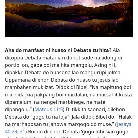
Aha do manfaat ni huaso ni Debata tu hita?
Ala
ditoppa Debata mataniari dohot sude na adong di
portibi on, gabe boi ma hita mangolu. Asing ni i,
dipakke Debata do huasona lao mangurupi jolma.
Uppamana dilehon Debata do huaso tu Jesus lao
mambahen mukjizat. Didok di Bibel, “Na mapitung boi
marnida, na pakpang boi mardalan, na marsahit kusta
dipamalum, na nengel marbinege, na mate
dipangolu.” (
Mateus 11:5
) Di tikkita saonari, dilehon
Debata do “gogo tu na loja”. Jala didok Bibel do, “Halak
na marhaposan tu Jahowa margogo do muse.” (
Jesaya
40:29,
31
) Boi do dilehon Debata ‘gogo lobi sian gogo