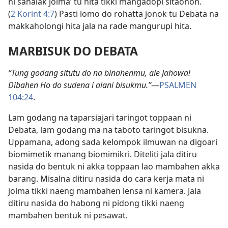
ni sahalak jolma’ tu hita tikki mangadopi sitaonon.
(
2 Korint 4:7
) Pasti lomo do rohatta jonok tu Debata na
makkaholongi hita jala na rade mangurupi hita.
MARBISUK DO DEBATA
“Tung godang situtu do na binahenmu, ale Jahowa!
Dibahen Ho do sudena i alani bisukmu.”
—
PSALMEN
104:24
.
Lam godang na taparsiajari taringot toppaan ni
Debata, lam godang ma na taboto taringot bisukna.
Uppamana, adong sada kelompok ilmuwan na digoari
biomimetik manang biomimikri. Diteliti jala ditiru
nasida do bentuk ni akka toppaan lao mambahen akka
barang. Misalna ditiru nasida do cara kerja mata ni
jolma tikki naeng mambahen lensa ni kamera. Jala
ditiru nasida do habong ni pidong tikki naeng
mambahen bentuk ni pesawat.