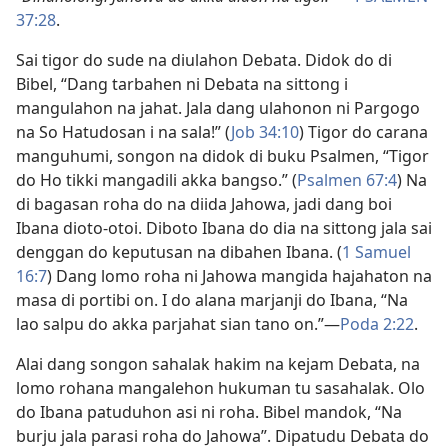
37:28
.
Sai tigor do sude na diulahon Debata. Didok do di
Bibel, “Dang tarbahen ni Debata na sittong i
mangulahon na jahat. Jala dang ulahonon ni Pargogo
na So Hatudosan i na sala!” (
Job 34:10
) Tigor do carana
manguhumi, songon na didok di buku Psalmen, “Tigor
do Ho tikki mangadili akka bangso.” (
Psalmen 67:4
) Na
di bagasan roha do na diida Jahowa, jadi dang boi
Ibana dioto-otoi. Diboto Ibana do dia na sittong jala sai
denggan do keputusan na dibahen Ibana. (
1 Samuel
16:7
) Dang lomo roha ni Jahowa mangida hajahaton na
masa di portibi on. I do alana marjanji do Ibana, “Na
lao salpu do akka parjahat sian tano on.”—
Poda 2:22
.
Alai dang songon sahalak hakim na kejam Debata, na
lomo rohana mangalehon hukuman tu sasahalak. Olo
do Ibana patuduhon asi ni roha. Bibel mandok, “Na
burju jala parasi roha do Jahowa”. Dipatudu Debata do