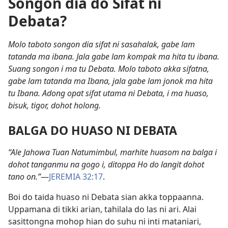
Songon dia do Sifat ni
Debata?
Molo taboto songon dia sifat ni sasahalak, gabe lam
tatanda ma ibana. Jala gabe lam kompak ma hita tu ibana.
Suang songon i ma tu Debata. Molo taboto akka sifatna,
gabe lam tatanda ma Ibana, jala gabe lam jonok ma hita
tu Ibana. Adong opat sifat utama ni Debata, i ma huaso,
bisuk, tigor, dohot holong.
BALGA DO HUASO NI DEBATA
“Ale Jahowa Tuan Natumimbul, marhite huasom na balga i
dohot tanganmu na gogo i, ditoppa Ho do langit dohot
tano on.”
—
JEREMIA 32:17
.
Boi do taida huaso ni Debata sian akka toppaanna.
Uppamana di tikki arian, tahilala do las ni ari. Alai
sasittongna mohop hian do suhu ni inti mataniari,