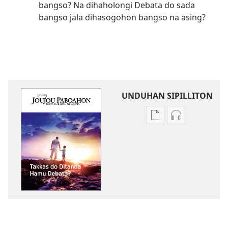
bangso? Na dihaholongi Debata do sada
bangso jala dihasogohon bangso na asing?
UNDUHAN SIPILLITON
Sipilliton
Sipiliton
lao
mandownloa
mandownload
audio
JOUJOU
JOUJOU
PABOAHON
PABOAHON
Takkas
Takkas
do
do
Ditanda
Ditanda
Hamu
Hamu