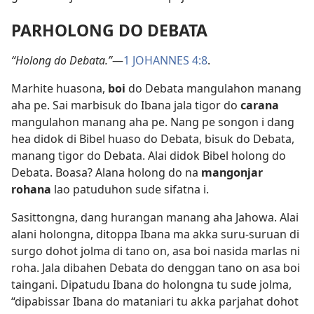
PARHOLONG DO DEBATA
“Holong do Debata.”
—
1 JOHANNES 4:8
.
Marhite huasona,
boi
do Debata mangulahon manang
aha pe. Sai marbisuk do Ibana jala tigor do
carana
mangulahon manang aha pe. Nang pe songon i dang
hea didok di Bibel huaso do Debata, bisuk do Debata,
manang tigor do Debata. Alai didok Bibel holong do
Debata. Boasa? Alana holong do na
mangonjar
rohana
lao patuduhon sude sifatna i.
Sasittongna, dang hurangan manang aha Jahowa. Alai
alani holongna, ditoppa Ibana ma akka suru-suruan di
surgo dohot jolma di tano on, asa boi nasida marlas ni
roha. Jala dibahen Debata do denggan tano on asa boi
taingani. Dipatudu Ibana do holongna tu sude jolma,
“dipabissar Ibana do mataniari tu akka parjahat dohot