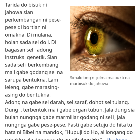
Tarida do bisuk ni
Jahowa sian
perkembangan ni pese-
pese di bortian ni
omakna. Di mulana,
holan sada sel do i. Di
bagasan sel i adong
instruksi genetik. Sian
sada sel i berkembang
ma i gabe godang sel na
Simalolong ni jolma ma bukti na
sarupa bentukna. Lam
marbisuk do Jahowa
leleng, gabe marasing-
asing do bentukna.
Adong na gabe sel darah, sel saraf, dohot sel tulang.
Dung i, terbentuk ma i gabe organ tubuh. Jala dung sia
bulan nungnga gabe marmiliar godang ni sel i, jala
nungnga gabe pese-pese. Pasti gabe setuju do hita tu
hata ni Bibel na mandok, “Hupuji do Ho, ai longang do
rohakku ala denggan do au dibahen Ho.”—
Psalmen