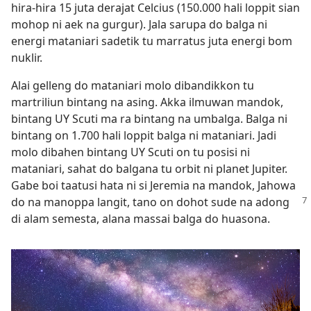
hira-hira 15 juta derajat Celcius (150.000 hali loppit sian
mohop ni aek na gurgur). Jala sarupa do balga ni
energi mataniari sadetik tu marratus juta energi bom
nuklir.
Alai gelleng do mataniari molo dibandikkon tu
martriliun bintang na asing. Akka ilmuwan mandok,
bintang UY Scuti ma ra bintang na umbalga. Balga ni
bintang on 1.700 hali loppit balga ni mataniari. Jadi
molo dibahen bintang UY Scuti on tu posisi ni
mataniari, sahat do balgana tu orbit ni planet Jupiter.
Gabe boi taatusi hata ni si Jeremia na mandok, Jahowa
do na manoppa langit, tano
on dohot sude na adong
di alam semesta, alana massai balga do huasona.