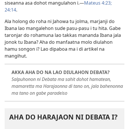
siseanna asa dohot mangulahon i.—
Mateus 4:23;
24:14
.
Ala holong do roha ni Jahowa tu jolma, marjanji do
Ibana lao mangalehon sude pasu-pasu i tu hita. Gabe
taronjar do rohamuna lao takkas mananda Ibana jala
jonok tu Ibana? Aha do manfaatna molo diulahon
hamu songon i? Lao dipaboa ma i di artikel na
mangihut.
AKKA AHA DO NA LAO DIULAHON DEBATA?
Salpuhonon ni Debata ma sahit dohot hamatean,
mamaretta ma Harajaonna di tano on, jala bahenonna
ma tano on gabe paradeiso
AHA DO HARAJAON NI DEBATA I?