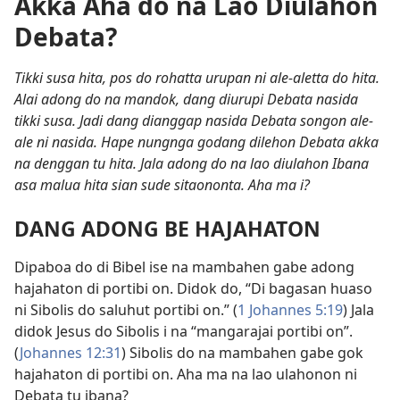
Akka Aha do na Lao Diulahon
Debata?
Tikki susa hita, pos do rohatta urupan ni ale-aletta do hita.
Alai adong do na mandok, dang diurupi Debata nasida
tikki susa. Jadi dang dianggap nasida Debata songon ale-
ale ni nasida. Hape nungnga godang dilehon Debata akka
na denggan tu hita. Jala adong do na lao diulahon Ibana
asa malua hita sian sude sitaononta. Aha ma i?
DANG ADONG BE HAJAHATON
Dipaboa do di Bibel ise na mambahen gabe adong
hajahaton di portibi on. Didok do, “Di bagasan huaso
ni Sibolis do saluhut portibi on.” (
1 Johannes 5:19
) Jala
didok Jesus do Sibolis i na “mangarajai portibi on”.
(
Johannes 12:31
) Sibolis do na mambahen gabe gok
hajahaton di portibi on. Aha ma na lao ulahonon ni
Debata tu ibana?