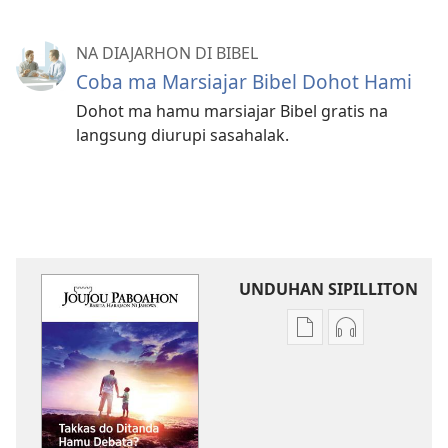
NA DIAJARHON DI BIBEL
Coba ma Marsiajar Bibel Dohot Hami
Dohot ma hamu marsiajar Bibel gratis na
langsung diurupi sasahalak.
UNDUHAN SIPILLITON
Sipilliton
Sipiliton
lao
mandownloa
mandownload
audio
JOUJOU
JOUJOU
PABOAHON
PABOAHON