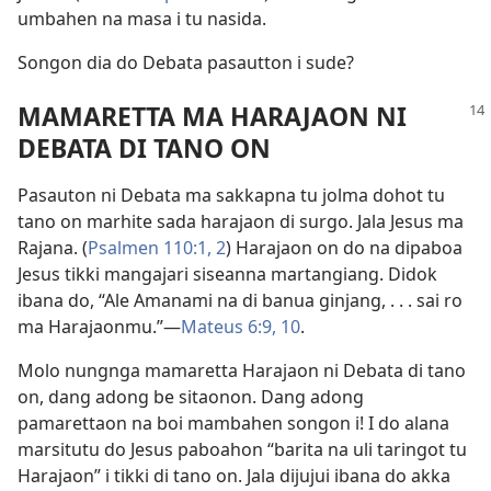
umbahen na masa i tu nasida.
Songon dia do Debata pasautton i sude?
MAMARETTA MA HARAJAON NI
DEBATA DI TANO ON
Pasauton ni Debata ma sakkapna tu jolma dohot tu
tano on marhite sada harajaon di surgo. Jala Jesus ma
Rajana. (
Psalmen 110:1, 2
) Harajaon on do na dipaboa
Jesus tikki mangajari siseanna martangiang. Didok
ibana do, “Ale Amanami na di banua ginjang, . . . sai ro
ma Harajaonmu.”—
Mateus 6:9, 10
.
Molo nungnga mamaretta Harajaon ni Debata di tano
on, dang adong be sitaonon. Dang adong
pamarettaon na boi mambahen songon i! I do alana
marsitutu do Jesus paboahon “barita na uli taringot tu
Harajaon” i tikki di tano on. Jala dijujui ibana do akka