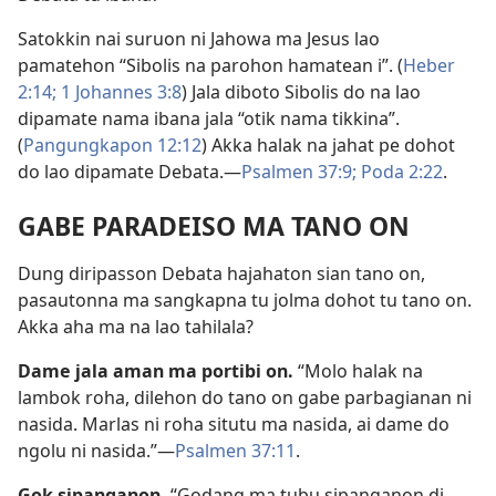
Satokkin nai suruon ni Jahowa ma Jesus lao
pamatehon “Sibolis na parohon hamatean i”. (
Heber
2:14;
1 Johannes 3:8
) Jala diboto Sibolis do na lao
dipamate nama ibana jala “otik nama tikkina”.
(
Pangungkapon 12:12
) Akka halak na jahat pe dohot
do lao dipamate Debata.—
Psalmen 37:9;
Poda 2:22
.
GABE PARADEISO MA TANO ON
Dung diripasson Debata hajahaton sian tano on,
pasautonna ma sangkapna tu jolma dohot tu tano on.
Akka aha ma na lao tahilala?
Dame jala aman ma portibi on.
“Molo halak na
lambok roha, dilehon do tano on gabe parbagianan ni
nasida. Marlas ni roha situtu ma nasida, ai dame do
ngolu ni nasida.”—
Psalmen 37:11
.
Gok sipanganon.
“Godang ma tubu sipanganon di