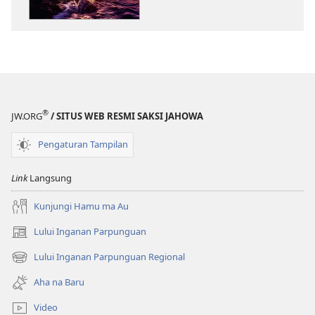
Takkas
Takkas
do
do
Ditanda
Ditanda
Hamu
Hamu
Debata?
Debata?
®
JW.ORG
/ SITUS WEB RESMI SAKSI JAHOWA
Pengaturan Tampilan
Link
Langsung
Kunjungi Hamu ma Au
Lului Inganan Parpunguan
(opens
new
Lului Inganan Parpunguan Regional
(opens
window)
new
Aha na Baru
window)
Video