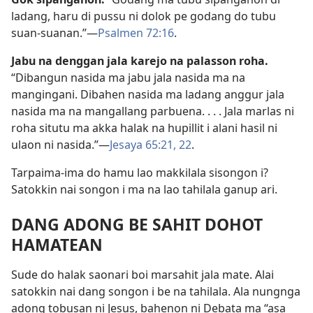
ladang, haru di pussu ni dolok pe godang do tubu
suan-suanan.”—
Psalmen 72:16
.
Jabu na denggan jala karejo na palasson roha.
“Dibangun nasida ma jabu jala nasida ma na
mangingani. Dibahen nasida ma ladang anggur jala
nasida ma na mangallang parbuena. . . . Jala marlas ni
roha situtu ma akka halak na hupillit i alani hasil ni
ulaon ni nasida.”—
Jesaya 65:21, 22
.
Tarpaima-ima do hamu lao makkilala sisongon i?
Satokkin nai songon i ma na lao tahilala ganup ari.
DANG ADONG BE SAHIT DOHOT
HAMATEAN
Sude do halak saonari boi marsahit jala mate. Alai
satokkin nai dang songon i be na tahilala. Ala nungnga
adong tobusan ni Jesus, bahenon ni Debata ma “asa