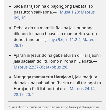
Sada harajaon na dipajongjong Debata lao
pasautton sakkapna.—
1 Musa 1:28;
Mateus
6:9, 10
.
Debata do na mamillit Rajana jala nungnga
dilehon tu ibana huaso lao mamaretta surgo
dohot tano on.—
Jesaya 9:6, 7;
11:2-4;
Mateus
28:18
.
Ajaran ni Jesus do na gabe aturan di Harajaon i
jala sadalan do i tu lomo ni roha ni Debata.—
Mateus 22:37-39;
Jakobus 2:8
.
Nungnga mamaretta Harajaon i, jala marjuta
do halak na paboahon “barita na uli taringot tu
Harajaon i” di liat portibi on.—
Mateus 24:14;
28:19, 20
.
a
Asa diboto hamu hatorangan na asing taringot Harajaon ni
a