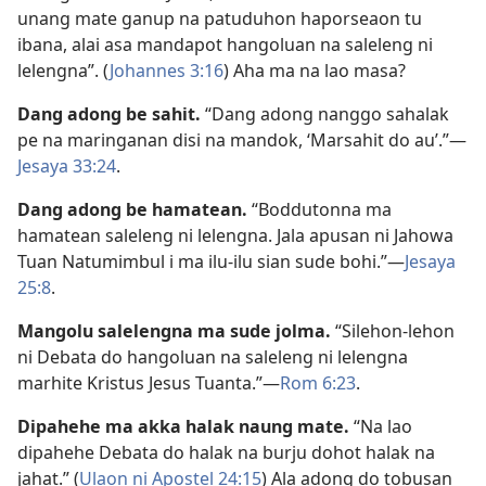
unang mate ganup na patuduhon haporseaon tu
ibana, alai asa mandapot hangoluan na saleleng ni
lelengna”. (
Johannes 3:16
) Aha ma na lao masa?
Dang adong be sahit.
“Dang adong nanggo sahalak
pe na maringanan disi na mandok, ‘Marsahit do au’.”—
Jesaya 33:24
.
Dang adong be hamatean.
“Boddutonna ma
hamatean saleleng ni lelengna. Jala apusan ni Jahowa
Tuan Natumimbul i ma ilu-ilu sian sude bohi.”—
Jesaya
25:8
.
Mangolu salelengna ma sude jolma.
“Silehon-lehon
ni Debata do hangoluan na saleleng ni lelengna
marhite Kristus Jesus Tuanta.”—
Rom 6:23
.
Dipahehe ma akka halak naung mate.
“Na lao
dipahehe Debata do halak na burju dohot halak na
jahat.” (
Ulaon ni Apostel 24:15
) Ala adong do tobusan