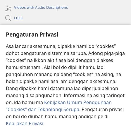
Videos with Audio Descriptions
Lului
Bantuan
Pengaturan Privasi
Sumbangan
Asa lancar aksesmuna, dipakke hami do “cookies”
(opens
new
dohot pengaturan sistem na sarupa. Adong piga-piga
window)
PERPUSTAKAAN ONLINE Joujou Paboahon™
“cookies” na ikkon aktif asa boi denggan diakses
(opens
hamu situsnami. Alai boi do dipillit hamu lao
new
®
JW Hub
window)
pangoluhon manang na dang “cookies” na asing, na
(opens
holan dipakke hami asa lam denggan aksesmuna.
new
®
JW Library
window)
Dang dipakke hami datamuna lao diperjualbelihon
manang disalahgunahon. Informasi na asing taringot
on, ida hamu ma
Kebijakan Umum Penggunaan
“Cookies” dan Teknolongi Serupa
. Pengaturan privasi
on boi do diubah hamu manang andigan pe di
Copyright
© 2026 Watch Tower Bible and Tract Society of Pennsylvania.
ATURAN LAO MAMAKKE
|
KEBIJAKAN PRIVASI
|
PENGATURAN
Kebijakan Privasi
.
P
PRIVASI