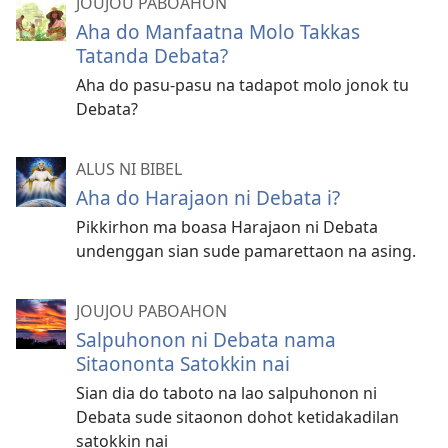
JOUJOU PABOAHON
Aha do Manfaatna Molo Takkas
Tatanda Debata?
Aha do pasu-pasu na tadapot molo jonok tu
Debata?
ALUS NI BIBEL
Aha do Harajaon ni Debata i?
Pikkirhon ma boasa Harajaon ni Debata
undenggan sian sude pamarettaon na asing.
JOUJOU PABOAHON
Salpuhonon ni Debata nama
Sitaononta Satokkin nai
Sian dia do taboto na lao salpuhonon ni
Debata sude sitaonon dohot ketidakadilan
satokkin nai