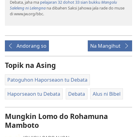
Debata, jaha ma
pelajaran 32 dohot
33 sian bukku
Mangolu
Saleleng ni Lelengna
na dibahen Saksi Jahowa jala rade do muse
di www.jw.org/bbc.
Andorang so
Na Mangihut
Topik na Asing
Patoguhon Haporseaon tu Debata
Haporseaon tu Debata
Debata
Alus ni Bibel
Mungkin Lomo do Rohamuna
Mamboto