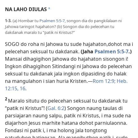
NA LAHO DIULAS
*
1-3.
(a) Hombar tu
Psalmen 5:5-7
, songon dia do pangkilalaan ni
Jahowa taringot hajahaton? (b) Songon dia do pelecehan tu
dakdanak maralo tu “patik ni Kristus?”
SOGO do roha ni Jahowa tu sude hajahaton,dohot ma i
pelecehan seksual tu dakdanak.
(Jaha
Psalmen 5:5-7
.)
Mansai dihagigihon Jahowa do hajahaton sisongon i!
Ingkon dihagigihon Sitindangi ni Jahowa do pelecehan
seksual tu dakdanak jala ingkon dipasiding do halak
na mangulahon i sian huria Kristen.​—
Rom 12:9;
Heb.
12:15, 16
.
2
Maralo situtu do pelecehan seksual tu dakdanak tu
“patik ni Kristus”! (
Gal. 6:2
) Songon naung taulas di
parsiajaran naung salpu, patik ni Kristus, i ma sude na
diajarhon Jesus marhite hatana dohot parniulaonna.
Fondasi ni patik i, i ma holong jala tongtong
patuduhon hatigoran. Ala mangihuthon patik i, sude