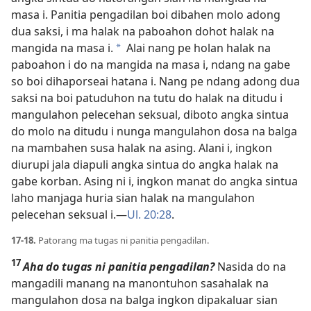
masa i. Panitia pengadilan boi dibahen molo adong
dua saksi, i ma halak na paboahon dohot halak na
mangida na masa i.
Alai nang pe holan halak na
*
paboahon i do na mangida na masa i, ndang na gabe
so boi dihaporseai hatana i. Nang pe ndang adong dua
saksi na boi patuduhon na tutu do halak na ditudu i
mangulahon pelecehan seksual, diboto angka sintua
do molo na ditudu i nunga mangulahon dosa na balga
na mambahen susa halak na asing. Alani i, ingkon
diurupi jala diapuli angka sintua do angka halak na
gabe korban. Asing ni i, ingkon manat do angka sintua
laho manjaga huria sian halak na mangulahon
pelecehan seksual i.​—
Ul. 20:28
.
17-18.
Patorang ma tugas ni panitia pengadilan.
17
Aha do tugas ni panitia pengadilan?
Nasida do na
mangadili manang na manontuhon sasahalak na
mangulahon dosa na balga ingkon dipakaluar sian