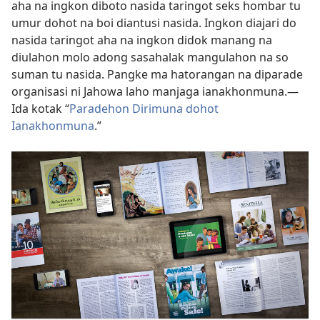
aha na ingkon diboto nasida taringot seks hombar tu
umur dohot na boi diantusi nasida. Ingkon diajari do
nasida taringot aha na ingkon didok manang na
diulahon molo adong sasahalak mangulahon na so
suman tu nasida. Pangke ma hatorangan na diparade
organisasi ni Jahowa laho manjaga ianakhonmuna.​—
Ida kotak “
Paradehon Dirimuna dohot
Ianakhonmuna
.”