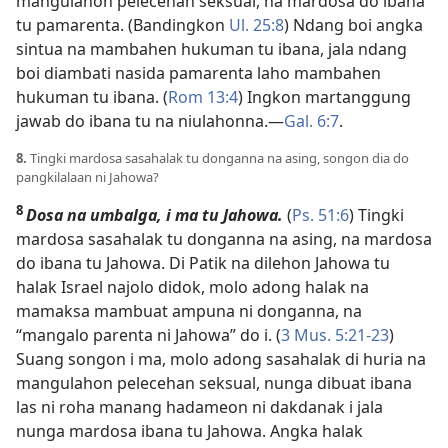
mangulahon pelecehan seksual, na mardosa do ibana
tu pamarenta. (Bandingkon
Ul. 25:8
) Ndang boi angka
sintua na mambahen hukuman tu ibana, jala ndang
boi diambati nasida pamarenta laho mambahen
hukuman tu ibana. (
Rom 13:4
) Ingkon martanggung
jawab do ibana tu na niulahonna.​—
Gal. 6:7
.
8.
Tingki mardosa sasahalak tu donganna na asing, songon dia do
pangkilalaan ni Jahowa?
8
Dosa na umbalga, i ma tu Jahowa.
(
Ps. 51:6
) Tingki
mardosa sasahalak tu donganna na asing, na mardosa
do ibana tu Jahowa. Di Patik na dilehon Jahowa tu
halak Israel najolo didok, molo adong halak na
mamaksa mambuat ampuna ni donganna, na
“mangalo parenta ni Jahowa” do i. (
3 Mus. 5:21-23
)
Suang songon i ma, molo adong sasahalak di huria na
mangulahon pelecehan seksual, nunga dibuat ibana
las ni roha manang hadameon ni dakdanak i jala
nunga mardosa ibana tu Jahowa. Angka halak