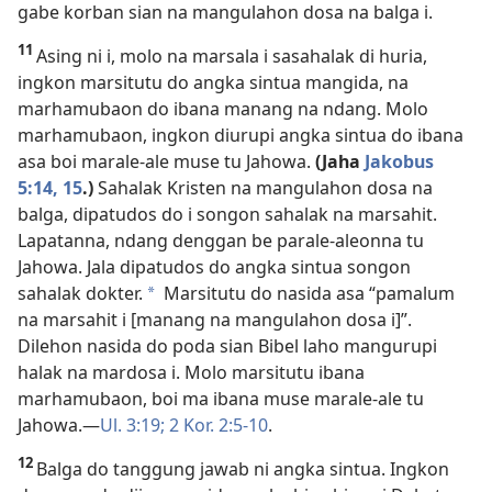
gabe korban sian na mangulahon dosa na balga i.
11
Asing ni i, molo na marsala i sasahalak di huria,
ingkon marsitutu do angka sintua mangida, na
marhamubaon do ibana manang na ndang. Molo
marhamubaon, ingkon diurupi angka sintua do ibana
asa boi marale-ale muse tu Jahowa.
(Jaha
Jakobus
5:14, 15
.)
Sahalak Kristen na mangulahon dosa na
balga, dipatudos do i songon sahalak na marsahit.
Lapatanna, ndang denggan be parale-aleonna tu
Jahowa. Jala dipatudos do angka sintua songon
sahalak dokter.
Marsitutu do nasida asa “pamalum
*
na marsahit i [manang na mangulahon dosa i]”.
Dilehon nasida do poda sian Bibel laho mangurupi
halak na mardosa i. Molo marsitutu ibana
marhamubaon, boi ma ibana muse marale-ale tu
Jahowa.​—
Ul. 3:19;
2 Kor. 2:5-10
.
12
Balga do tanggung jawab ni angka sintua. Ingkon