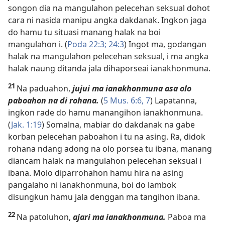
songon dia na mangulahon pelecehan seksual dohot
cara ni nasida manipu angka dakdanak. Ingkon jaga
do hamu tu situasi manang halak na boi
mangulahon i. (
Poda 22:3;
24:3
) Ingot ma, godangan
halak na mangulahon pelecehan seksual, i ma angka
halak naung ditanda jala dihaporseai ianakhonmuna.
21
Na paduahon,
jujui ma ianakhonmuna asa olo
paboahon na di rohana.
(
5 Mus. 6:6, 7
) Lapatanna,
ingkon rade do hamu manangihon ianakhonmuna.
(
Jak. 1:19
) Somalna, mabiar do dakdanak na gabe
korban pelecehan paboahon i tu na asing. Ra, didok
rohana ndang adong na olo porsea tu ibana, manang
diancam halak na mangulahon pelecehan seksual i
ibana. Molo diparrohahon hamu hira na asing
pangalaho ni ianakhonmuna, boi do lambok
disungkun hamu jala denggan ma tangihon ibana.
22
Na patoluhon,
ajari ma ianakhonmuna.
Paboa ma