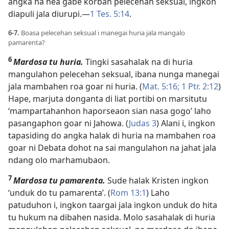
angka na hea gabe korban pelecehan seksual, ingkon
diapuli jala diurupi.​—
1 Tes. 5:14
.
6-7.
Boasa pelecehan seksual i manegai huria jala mangalo
pamarenta?
6
Mardosa tu huria.
Tingki sasahalak na di huria
mangulahon pelecehan seksual, ibana nunga manegai
jala mambahen roa goar ni huria. (
Mat. 5:16;
1 Ptr. 2:12
)
Hape, marjuta donganta di liat portibi on marsitutu
‘mampartahanhon haporseaon sian nasa gogo’ laho
pasangaphon goar ni Jahowa. (
Judas 3
) Alani i, ingkon
tapasiding do angka halak di huria na mambahen roa
goar ni Debata dohot na sai mangulahon na jahat jala
ndang olo marhamubaon.
7
Mardosa tu pamarenta.
Sude halak Kristen ingkon
‘unduk do tu pamarenta’. (
Rom 13:1
) Laho
patuduhon i, ingkon taargai jala ingkon unduk do hita
tu hukum na dibahen nasida. Molo sasahalak di huria