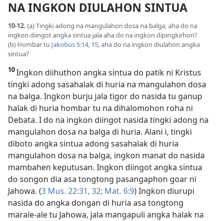
NA INGKON DIULAHON SINTUA
10-12.
(a) Tingki adong na mangulahon dosa na balga, aha do na
ingkon diingot angka sintua jala aha do na ingkon dipingkirhon?
(b) Hombar tu
Jakobus 5:14, 15
, aha do na ingkon diulahon angka
sintua?
10
Ingkon diihuthon angka sintua do patik ni Kristus
tingki adong sasahalak di huria na mangulahon dosa
na balga. Ingkon burju jala tigor do nasida tu ganup
halak di huria hombar tu na dihalomohon roha ni
Debata. I do na ingkon diingot nasida tingki adong na
mangulahon dosa na balga di huria. Alani i, tingki
diboto angka sintua adong sasahalak di huria
mangulahon dosa na balga, ingkon manat do nasida
mambahen keputusan. Ingkon diingot angka sintua
do songon dia asa tongtong pasangaphon goar ni
Jahowa. (
3 Mus. 22:31, 32;
Mat. 6:9
) Ingkon diurupi
nasida do angka dongan di huria asa tongtong
marale-ale tu Jahowa, jala mangapuli angka halak na