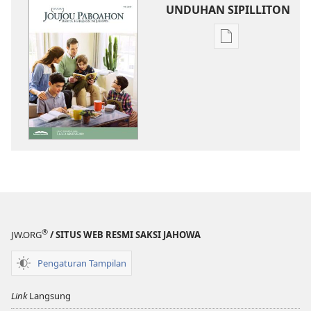
UNDUHAN SIPILLITON
Sipilliton
lao
mandownload
JOUJOU
PABOAHON
—
EDISI
SIPARSIAJARAN
Mei 2019
®
JW.ORG
/ SITUS WEB RESMI SAKSI JAHOWA
Pengaturan Tampilan
Link
Langsung