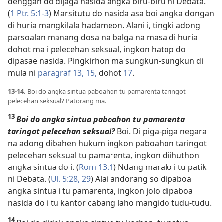
denggan do dijaga nasida angka biru-biru ni Debata.
(
1 Ptr. 5:1-3
) Marsitutu do nasida asa boi angka dongan
di huria mangkilala hadameon. Alani i, tingki adong
parsoalan manang dosa na balga na masa di huria
dohot ma i pelecehan seksual, ingkon hatop do
dipasae nasida. Pingkirhon ma sungkun-sungkun di
mula ni
paragraf 13,
15,
dohot
17
.
13-14.
Boi do angka sintua paboahon tu pamarenta taringot
pelecehan seksual? Patorang ma.
13
Boi do angka sintua paboahon tu pamarenta
taringot pelecehan seksual?
Boi. Di piga-piga negara
na adong dibahen hukum ingkon paboahon taringot
pelecehan seksual tu pamarenta, ingkon diihuthon
angka sintua do i. (
Rom 13:1
) Ndang maralo i tu patik
ni Debata. (
Ul. 5:28, 29
) Alai andorang so dipaboa
angka sintua i tu pamarenta, ingkon jolo dipaboa
nasida do i tu kantor cabang laho mangido tudu-tudu.
14