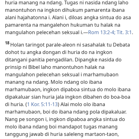
huria manang na ndang. Tugas ni nasida ndang laho
manontuhon na ingkon dihukum pamarenta ibana
alani hajahatonna i. Alani i, diloas angka sintua do asa
pamarenta na mangalehon hukuman tu halak na
mangulahon pelecehan seksual i.​—
Rom 13:2-4;
Tit. 3:1
.
18
Holan taringot parale-aleon ni sasahalak tu Debata
dohot tu angka dongan di huria do na ingkon
ditangani panitia pengadilan. Dipangke nasida do
prinsip ni Bibel laho manontuhon halak na
mangulahon pelecehan seksual i marhamubaon
manang na ndang. Molo ndang olo ibana
marhamubaon, ingkon dipaboa sintua do molo ibana
dipakaluar sian huria jala ingkon dibahen do boa-boa
di huria. (
1 Kor. 5:11-13
) Alai molo olo ibana
marhamubaon, boi do ibana ndang pola dipakaluar.
Nang pe songon i, ingkon dipaboa angka sintua do
molo ibana ndang boi mandapot tugas manang
tanggung jawab di huria saleleng martaon-taon,