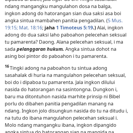
ndang mangangku mangulahon dosa na balga,
ingkon adong do hatorangan sian dua saksi asa boi
angka sintua mambahen panitia pengadilan. (
5 Mus.
19:15;
Mat. 18:16
;
jaha
1 Timoteus 5:19
.)
Alai, ingkon
adong do dua saksi laho paboahon pelecehan seksual
tu pamarenta? Daong. Alana pelecehan seksual, i ma
sada
pelanggaran hukum.
Angka sintua dohot na
asing boi pintor do paboahon i tu pamarenta.
16
Tingki adong na paboahon tu sintua adong
sasahalak di huria na mangulahon pelecehan seksual,
boi do i dipaboa tu pamarenta. Jala ingkon dilului
nasida do hatorangan na sasintongna. Dungkon i,
baru ma ditontuhon nasida marhite prinsip ni Bibel
porlu do dibahen panitia pengadilan manang na
ndang. Ingkon jolo disungkun nasida do tu na ditudu i,
na tutu do ibana mangulahon pelecehan seksual i.
Molo ndang mangangku ibana, ingkon dipangido
angka sintua do hatorangan sian na mangida na