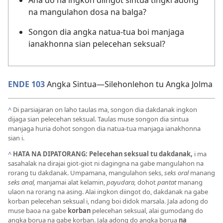
na mangulahon dosa na balga?
Songon dia angka natua-tua boi manjaga
ianakhonna sian pelecehan seksual?
ENDE 103
Angka Sintua—Silehonlehon tu Angka Jolma
^
Di parsiajaran on laho taulas ma, songon dia dakdanak ingkon
dijaga sian pelecehan seksual. Taulas muse songon dia sintua
manjaga huria dohot songon dia natua-tua manjaga ianakhonna
sian i.
^
HATA NA DIPATORANG: Pelecehan seksual tu dakdanak,
i ma
sasahalak na dirajai giot-giot ni dagingna na gabe mangulahon na
rorang tu dakdanak. Umpamana, mangulahon seks,
seks oral
manang
seks anal,
manjamai alat kelamin,
payudara,
dohot
pantat
manang
ulaon na rorang na asing. Alai ingkon diingot do, dakdanak na gabe
korban pelecehan seksual i, ndang boi didok marsala. Jala adong do
muse baoa na gabe
korban
pelecehan seksual, alai gumodang do
angka borua na gabe korban. Jala adong do angka borua
na