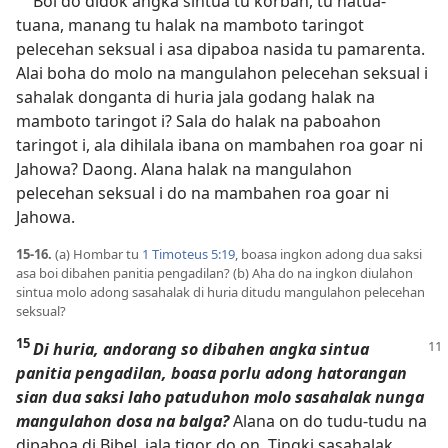
Boi do didok angka sintua tu korban, tu natua-
tuana, manang tu halak na mamboto taringot
pelecehan seksual i asa dipaboa nasida tu pamarenta.
Alai boha do molo na mangulahon pelecehan seksual i
sahalak donganta di huria jala godang halak na
mamboto taringot i? Sala do halak na paboahon
taringot i, ala dihilala ibana on mambahen roa goar ni
Jahowa? Daong. Alana halak na mangulahon
pelecehan seksual i do na mambahen roa goar ni
Jahowa.
15-16.
(a) Hombar tu
1 Timoteus 5:19
, boasa ingkon adong dua saksi
asa boi dibahen panitia pengadilan? (b) Aha do na ingkon diulahon
sintua molo adong sasahalak di huria ditudu mangulahon pelecehan
seksual?
15
Di huria, andorang so dibahen angka sintua
panitia pengadilan, boasa porlu adong hatorangan
sian dua saksi laho patuduhon molo sasahalak nunga
mangulahon dosa na balga?
Alana on do tudu-tudu na
dipaboa di Bibel, jala tigor do on. Tingki sasahalak