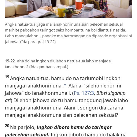
Angka natua-tua, jaga ma ianakhonmuna sian pelecehan seksual
marhite paboahon taringot seks hombar tu na boi diantusi nasida.
Laho mangulahon i, pangke ma hatorangan na diparade organisasi ni
Jahowa. (Ida paragraf 19-22)
19-22.
Aha do na ingkon diulahon natua-tua laho manjaga
ianakhonna? (Ida gambar sampul.)
19
Angka natua-tua, hamu do na tarlumobi ingkon
manjaga ianakhonmuna.
Alana, “silehonlehon ni
*
Jahowa” do ianakhonmuna i. (
Ps. 127:3
,
Bibel siganup
ari
) Dilehon Jahowa do tu hamu tanggung jawab laho
manjaga ianakhonmuna. Alani i, songon dia carana
manjaga ianakhonmuna sian pelecehan seksual?
20
Na parjolo,
ingkon diboto hamu do taringot
pelecehan seksual.
Ingkon diboto hamu do halak na