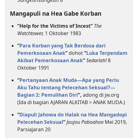
Sungkunsungkun 8
Mangapuli na Hea Gabe Korban
“Help for the Victims of Incest”
The
Watchtower,
1 Oktober 1983
“
Para Korban yang Tak Berdosa dari
Pemerkosaan Anak
”
dohot
“
Luka Terpendam
Akibat Pemerkosaan Anak
”
Sedarlah!
8
Oktober 1991
“
Pertanyaan Anak Muda—Apa yang Perlu
Aku Tahu tentang Pelecehan Seksual?​—
Bagian 2: Pemulihan Diri
”,
adong di jw.org
(Ida di bagian AJARAN ALKITAB > ANAK MUDA.)
“
Diapuli Jahowa do Halak na Hea Mangadopi
Pelecehan Seksual
”
Joujou Paboahon
Mei 2019,
Parsiajaran 20