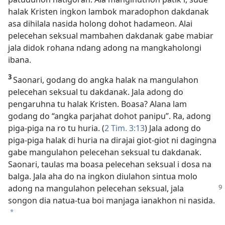
halak Kristen ingkon lambok maradophon dakdanak
asa dihilala nasida holong dohot hadameon. Alai
pelecehan seksual mambahen dakdanak gabe mabiar
jala didok rohana ndang adong na mangkaholongi
ibana.
3
Saonari, godang do angka halak na mangulahon
pelecehan seksual tu dakdanak. Jala adong do
pengaruhna tu halak Kristen. Boasa? Alana lam
godang do “angka parjahat dohot panipu”. Ra, adong
piga-piga na ro tu huria. (
2 Tim. 3:13
) Jala adong do
piga-piga halak di huria na dirajai giot-giot ni dagingna
gabe mangulahon pelecehan seksual tu dakdanak.
Saonari, taulas ma boasa pelecehan seksual i dosa na
balga. Jala aha do na ingkon diulahon sintua molo
adong na mangulahon
pelecehan seksual, jala
songon dia natua-tua boi manjaga ianakhon ni nasida.
*