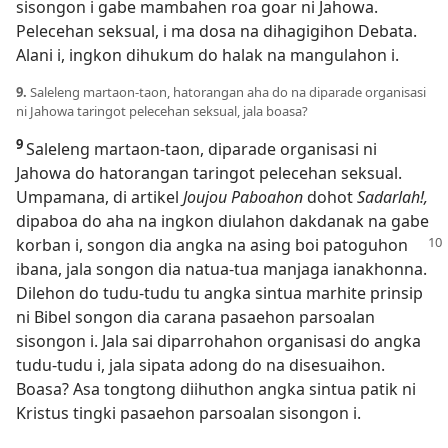
sisongon i gabe mambahen roa goar ni Jahowa.
Pelecehan seksual, i ma dosa na dihagigihon Debata.
Alani i, ingkon dihukum do halak na mangulahon i.
9.
Saleleng martaon-taon, hatorangan aha do na diparade organisasi
ni Jahowa taringot pelecehan seksual, jala boasa?
9
Saleleng martaon-taon, diparade organisasi ni
Jahowa do hatorangan taringot pelecehan seksual.
Umpamana, di artikel
Joujou Paboahon
dohot
Sadarlah!,
dipaboa do aha na ingkon diulahon dakdanak na gabe
korban i,
songon dia angka na asing boi patoguhon
ibana, jala songon dia natua-tua manjaga ianakhonna.
Dilehon do tudu-tudu tu angka sintua marhite prinsip
ni Bibel songon dia carana pasaehon parsoalan
sisongon i. Jala sai diparrohahon organisasi do angka
tudu-tudu i, jala sipata adong do na disesuaihon.
Boasa? Asa tongtong diihuthon angka sintua patik ni
Kristus tingki pasaehon parsoalan sisongon i.