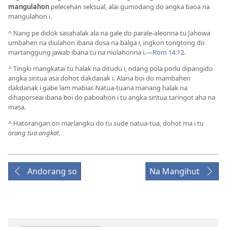
mangulahon
pelecehan seksual, alai gumodang do angka baoa na
mangulahon i.
^
Nang pe didok sasahalak ala na gale do parale-aleonna tu Jahowa
umbahen na diulahon ibana dosa na balga i, ingkon tongtong do
martanggung jawab ibana tu na niulahonna i.​—
Rom 14:12
.
^
Tingki mangkatai tu halak na ditudu i, ndang pola porlu dipangido
angka sintua asa dohot dakdanak i. Alana boi do mambahen
dakdanak i gabe lam mabiar. Natua-tuana manang halak na
dihaporseai ibana boi do paboahon i tu angka sintua taringot aha na
masa.
^
Hatorangan on marlangku do tu sude natua-tua, dohot ma i tu
orang tua angkat.
Andorang so
Na Mangihut