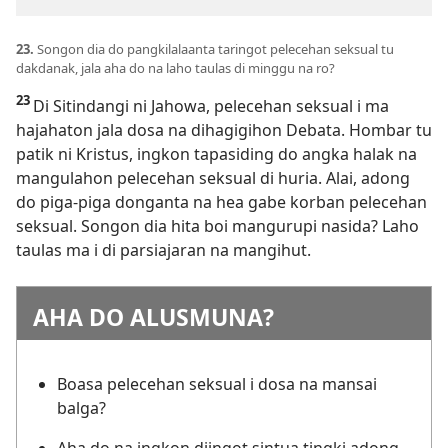
23.
Songon dia do pangkilalaanta taringot pelecehan seksual tu
dakdanak, jala aha do na laho taulas di minggu na ro?
23
Di Sitindangi ni Jahowa, pelecehan seksual i ma
hajahaton jala dosa na dihagigihon Debata. Hombar tu
patik ni Kristus, ingkon tapasiding do angka halak na
mangulahon pelecehan seksual di huria. Alai, adong
do piga-piga donganta na hea gabe korban pelecehan
seksual. Songon dia hita boi mangurupi nasida? Laho
taulas ma i di parsiajaran na mangihut.
AHA DO ALUSMUNA?
Boasa pelecehan seksual i dosa na mansai
balga?
Aha do na ingkon diingot sintua tingki adong