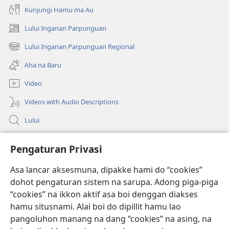
Kunjungi Hamu ma Au
Lului Inganan Parpunguan
(opens
new
Lului Inganan Parpunguan Regional
(opens
window)
new
Aha na Baru
window)
Video
Videos with Audio Descriptions
Lului
Bantuan
Pengaturan Privasi
Sumbangan
(opens
Asa lancar aksesmuna, dipakke hami do “cookies”
new
dohot pengaturan sistem na sarupa. Adong piga-piga
window)
PERPUSTAKAAN ONLINE Joujou Paboahon™
“cookies” na ikkon aktif asa boi denggan diakses
(opens
hamu situsnami. Alai boi do dipillit hamu lao
new
®
JW Hub
window)
pangoluhon manang na dang “cookies” na asing, na
(opens