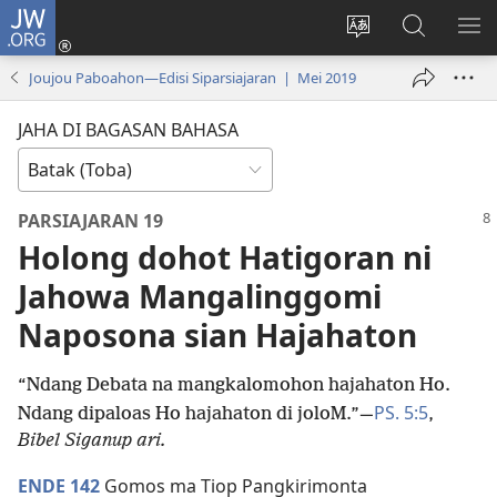
JW.ORG
Log
In
Ganti
Lului
PA
(opens
hata
di
ME
Joujou Paboahon—Edisi Siparsiajaran | Mei 2019
new
situs
JW.ORG
window)
JAHA DI BAGASAN BAHASA
PARSIAJARAN 19
Holong dohot Hatigoran ni
Jahowa Mangalinggomi
Naposona sian Hajahaton
“Ndang Debata na mangkalomohon hajahaton Ho.
PS. 5:5
Ndang dipaloas Ho hajahaton di joloM.”​—
,
Bibel Siganup ari.
ENDE 142
Gomos ma Tiop Pangkirimonta