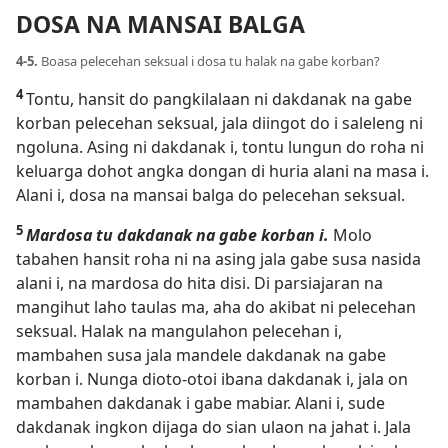
DOSA NA MANSAI BALGA
4-5.
Boasa pelecehan seksual i dosa tu halak na gabe korban?
4
Tontu, hansit do pangkilalaan ni dakdanak na gabe
korban pelecehan seksual, jala diingot do i saleleng ni
ngoluna. Asing ni dakdanak i, tontu lungun do roha ni
keluarga dohot angka dongan di huria alani na masa i.
Alani i, dosa na mansai balga do pelecehan seksual.
5
Mardosa tu dakdanak na gabe korban i.
Molo
tabahen hansit roha ni na asing jala gabe susa nasida
alani i, na mardosa do hita disi. Di parsiajaran na
mangihut laho taulas ma, aha do akibat ni pelecehan
seksual. Halak na mangulahon pelecehan i,
mambahen susa jala mandele dakdanak na gabe
korban i. Nunga dioto-otoi ibana dakdanak i, jala on
mambahen dakdanak i gabe mabiar. Alani i, sude
dakdanak ingkon dijaga do sian ulaon na jahat i. Jala