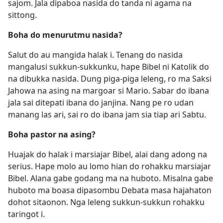
sajom. Jala dipaboa nasida do tanda ni agama na
sittong.
Boha do menurutmu nasida?
Salut do au mangida halak i. Tenang do nasida
mangalusi sukkun-sukkunku, hape Bibel ni Katolik do
na dibukka nasida. Dung piga-piga leleng, ro ma Saksi
Jahowa na asing na margoar si Mario. Sabar do ibana
jala sai ditepati ibana do janjina. Nang pe ro udan
manang las ari, sai ro do ibana jam sia tiap ari Sabtu.
Boha pastor na asing?
Huajak do halak i marsiajar Bibel, alai dang adong na
serius. Hape molo au lomo hian do rohakku marsiajar
Bibel. Alana gabe godang ma na huboto. Misalna gabe
huboto ma boasa dipasombu Debata masa hajahaton
dohot sitaonon. Nga leleng sukkun-sukkun rohakku
taringot i.