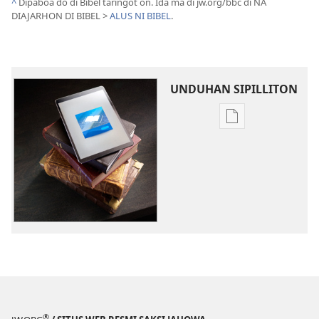
^
Dipaboa do di Bibel taringot on. Ida ma di jw.org/bbc di NA
DIAJARHON DI BIBEL >
ALUS NI BIBEL
.
UNDUHAN SIPILLITON
Sipilliton
lao
mandownload
DUNGO
MA!
Februari 2015
®