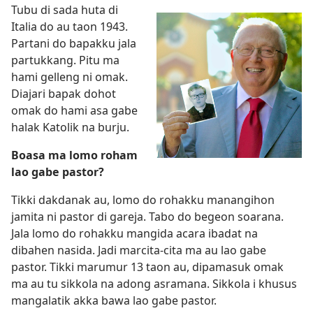
Tubu di sada huta di
Italia do au taon 1943.
Partani do bapakku jala
partukkang. Pitu ma
hami gelleng ni omak.
Diajari bapak dohot
omak do hami asa gabe
halak Katolik na burju.
Boasa ma lomo roham
lao gabe pastor?
Tikki dakdanak au, lomo do rohakku manangihon
jamita ni pastor di gareja. Tabo do begeon soarana.
Jala lomo do rohakku mangida acara ibadat na
dibahen nasida. Jadi marcita-cita ma au lao gabe
pastor. Tikki marumur 13 taon au, dipamasuk omak
ma au tu sikkola na adong asramana. Sikkola i khusus
mangalatik akka bawa lao gabe pastor.