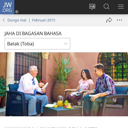
JW.ORG
Log
In
Ganti
Lului
PA
(opens
hata
di
ME
Dungo ma! | Februari 2015
new
situs
JW.ORG
window)
JAHA DI BAGASAN BAHASA