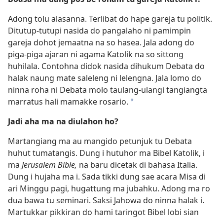
Adong tolu alasanna. Terlibat do hape gareja tu politik.
Ditutup-tutupi nasida do pangalaho ni pamimpin
gareja dohot jemaatna na so hasea. Jala adong do
piga-piga ajaran ni agama Katolik na so sittong
huhilala. Contohna didok nasida dihukum Debata do
halak naung mate saleleng ni lelengna. Jala lomo do
ninna roha ni Debata molo taulang-ulangi tangiangta
marratus hali mamakke rosario.
*
Jadi aha ma na diulahon ho?
Martangiang ma au mangido petunjuk tu Debata
huhut tumatangis. Dung i hutuhor ma Bibel Katolik, i
ma
Jerusalem Bible,
na baru dicetak di bahasa Italia.
Dung i hujaha ma i. Sada tikki dung sae acara Misa di
ari Minggu pagi, hugattung ma jubahku. Adong ma ro
dua bawa tu seminari. Saksi Jahowa do ninna halak i.
Martukkar pikkiran do hami taringot Bibel lobi sian