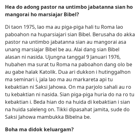
Hea do adong pastor na untimbo jabatanna sian ho
mangorai ho marsiajar Bibel?
Di taon 1975, lao ma au piga-piga hali tu Roma lao
paboahon na huparsiajari sian Bibel. Berusaha do akka
pastor na untimbo jabatanna sian au mangorai asa
unang marsiajar Bibel be au. Alai dang sian Bibel
alasan ni nasida. Ujungna tanggal 9 Januari 1976,
hubahen ma surat tu Roma na paboahon dang olo be
au gabe halak Katolik. Dua ari dukkon i hutinggalhon
ma seminari i, jala lao ma au markareta api tu
kebaktian ni Saksi Jahowa. On ma parjolo sahali au ro
tu kebaktian ni nasida. Sian piga-piga huria do na ro tu
kebaktian i. Beda hian do na huida di kebaktian i sian
na huida saleleng on. Tikki dipasahat jamita, sude do
Saksi Jahowa mambukka Bibelna be.
Boha ma didok keluargam?