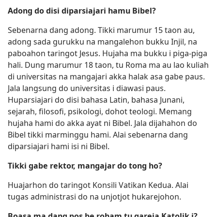
Adong do disi diparsiajari hamu Bibel?
Sebenarna dang adong. Tikki marumur 15 taon au,
adong sada gurukku na mangalehon bukku Injil, na
paboahon taringot Jesus. Hujaha ma bukku i piga-piga
hali. Dung marumur 18 taon, tu Roma ma au lao kuliah
di universitas na mangajari akka halak asa gabe paus.
Jala langsung do universitas i diawasi paus.
Huparsiajari do disi bahasa Latin, bahasa Junani,
sejarah, filosofi, psikologi, dohot teologi. Memang
hujaha hami do akka ayat ni Bibel. Jala dijahahon do
Bibel tikki marminggu hami. Alai sebenarna dang
diparsiajari hami isi ni Bibel.
Tikki gabe rektor, mangajar do tong ho?
Huajarhon do taringot Konsili Vatikan Kedua. Alai
tugas administrasi do na unjotjot hukarejohon.
Boasa ma dang pos be roham tu gareja Katolik i?