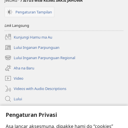
JW.ORG
/ SITUS WEB RESMI SAKSI JAHOWA
Pengaturan Tampilan
Link
Langsung
Kunjungi Hamu ma Au
Lului Inganan Parpunguan
(opens
new
Lului Inganan Parpunguan Regional
(opens
window)
new
Aha na Baru
window)
Video
Videos with Audio Descriptions
Lului
Bantuan
Pengaturan Privasi
Sumbangan
Asa lancar aksesmuna, dipakke hami do “cookies”
(opens