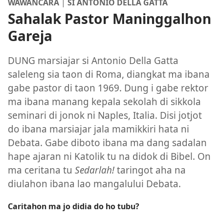
WAWANCARA
|
SI ANTONIO DELLA GATTA
Sahalak Pastor Maninggalhon
Gareja
DUNG marsiajar si Antonio Della Gatta
saleleng sia taon di Roma, diangkat ma ibana
gabe pastor di taon 1969. Dung i gabe rektor
ma ibana manang kepala sekolah di sikkola
seminari di jonok ni Naples, Italia. Disi jotjot
do ibana marsiajar jala mamikkiri hata ni
Debata. Gabe diboto ibana ma dang sadalan
hape ajaran ni Katolik tu na didok di Bibel. On
ma ceritana tu
Sedarlah!
taringot aha na
diulahon ibana lao mangalului Debata.
Caritahon ma jo didia do ho tubu?