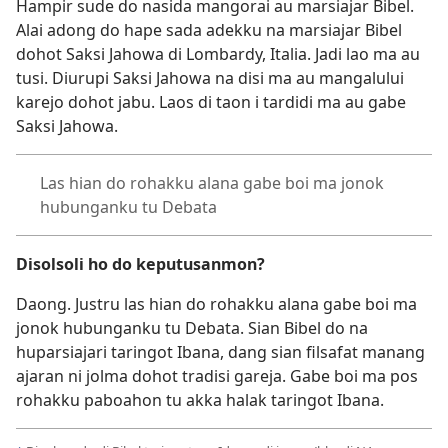
Hampir sude do nasida mangorai au marsiajar Bibel.
Alai adong do hape sada adekku na marsiajar Bibel
dohot Saksi Jahowa di Lombardy, Italia. Jadi lao ma au
tusi. Diurupi Saksi Jahowa na disi ma au mangalului
karejo dohot jabu. Laos di taon i tardidi ma au gabe
Saksi Jahowa.
Las hian do rohakku alana gabe boi ma jonok
hubunganku tu Debata
Disolsoli ho do keputusanmon?
Daong. Justru las hian do rohakku alana gabe boi ma
jonok hubunganku tu Debata. Sian Bibel do na
huparsiajari taringot Ibana, dang sian filsafat manang
ajaran ni jolma dohot tradisi gareja. Gabe boi ma pos
rohakku paboahon tu akka halak taringot Ibana.