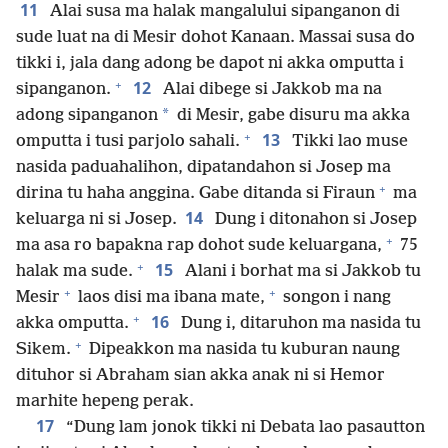
11
Alai susa ma halak mangalului sipanganon di
sude luat na di Mesir dohot Kanaan. Massai susa do
tikki i, jala dang adong be dapot ni akka omputta i
+
12
sipanganon.
Alai dibege si Jakkob ma na
*
adong sipanganon
di Mesir, gabe disuru ma akka
+
13
omputta i tusi parjolo sahali.
Tikki lao muse
nasida paduahalihon, dipatandahon si Josep ma
+
dirina tu haha anggina. Gabe ditanda si Firaun
ma
14
keluarga ni si Josep.
Dung i ditonahon si Josep
+
ma asa ro bapakna rap dohot sude keluargana,
75
+
15
halak ma sude.
Alani i borhat ma si Jakkob tu
+
+
Mesir
laos disi ma ibana mate,
songon i nang
+
16
akka omputta.
Dung i, ditaruhon ma nasida tu
+
Sikem.
Dipeakkon ma nasida tu kuburan naung
dituhor si Abraham sian akka anak ni si Hemor
marhite hepeng perak.
17
“Dung lam jonok tikki ni Debata lao pasautton