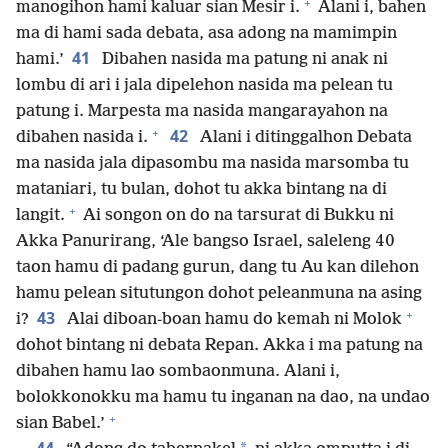
+
manogihon hami kaluar sian Mesir i.
Alani i, bahen
ma di hami sada debata, asa adong na mamimpin
41
hami.’
Dibahen nasida ma patung ni anak ni
lombu di ari i jala dipelehon nasida ma pelean tu
patung i. Marpesta ma nasida mangarayahon na
+
42
dibahen nasida i.
Alani i ditinggalhon Debata
ma nasida jala dipasombu ma nasida marsomba tu
mataniari, tu bulan, dohot tu akka bintang na di
+
langit.
Ai songon on do na tarsurat di Bukku ni
Akka Panurirang, ‘Ale bangso Israel, saleleng 40
taon hamu di padang gurun, dang tu Au kan dilehon
hamu pelean situtungon dohot peleanmuna na asing
+
43
i?
Alai diboan-boan hamu do kemah ni Molok
dohot bintang ni debata Repan. Akka i ma patung na
dibahen hamu lao sombaonmuna. Alani i,
bolokkonokku ma hamu tu inganan na dao, na undao
+
sian Babel.’