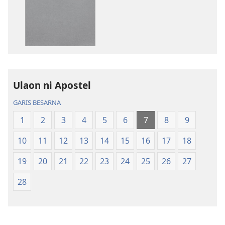
mandownload
audio
Bibel
Bibel
Hata
Hata
ni
ni
Debata
Debata
tu
tu
Akka
Akka
Ulaon ni Apostel
Jolma
Jolma
na
na
GARIS BESARNA
Naeng
Naeng
1
2
3
4
5
6
7
8
9
Mangolu
Mangolu
di
di
10
11
12
13
14
15
16
17
18
Tano
Tano
na
na
19
20
21
22
23
24
25
26
27
Imbaru
Imbaru
28