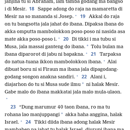
janjina tu si Abraham, lam tamba godang ma bangso
18
i di Mesir.
Sappe adong do raja na mamaretta di
+
19
Mesir na so mananda si Josep.
Akkal do raja
on tu bangsotta jala jahat do ibana. Dipaksa ibana do
akka omputta mambolokkon poso-poso ni nasida asa
+
20
mate akka poso-poso i.
Di tikki i ma tubu si
*
Musa, jala massai ganteng do ibana.
Tolu bulan ma
+
21
ibana diparorot di jabu ni bapakna.
Tarpaksa
+
do natua-tuana ikkon mambolokkon ibana.
Alai
dibuat boru ni si Firaun ma ibana jala dipagodang-
+
22
godang songon anakna sandiri.
Alani i,
*
diajarhon do tu si Musa sude ilmu
ni halak Mesir.
Gabe malo do ibana makkatai jala malo mula-ulaon.
+
23
“Dung marumur 40 taon ibana, ro ma tu
*
rohana lao manjuppangi
akka haha anggina, halak
+
24
Israel.
Tikki diida ibana adong halak Mesir
mambahen na jahat tu halak Israel, diurupi ibana ma