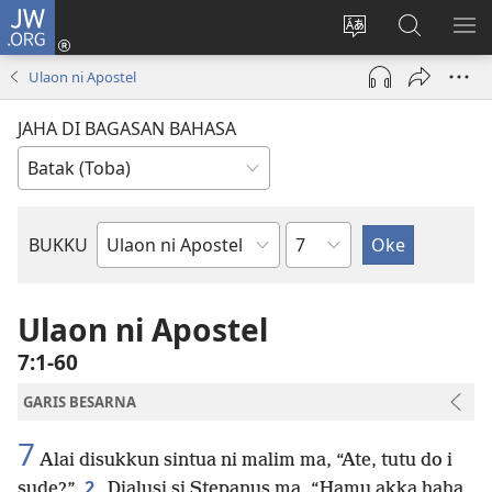
JW.ORG
Log
In
Ganti
Lului
PA
(opens
hata
di
ME
Ulaon ni Apostel
new
situs
JW.ORG
window)
JAHA DI BAGASAN BAHASA
Bindu
BUKKU
Bukku
ni
Bibel
Ulaon ni Apostel
7:1-60
GARIS BESARNA
7
Alai disukkun sintua ni malim ma, “Ate, tutu do i
2
sude?”
Dialusi si Stepanus ma, “Hamu akka haha