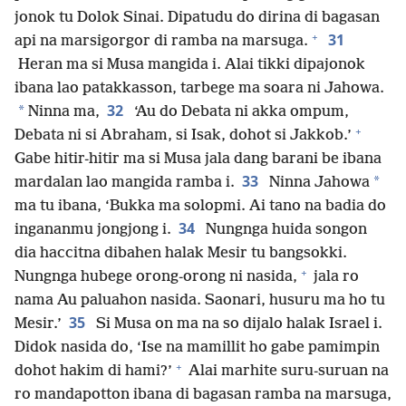
jonok tu Dolok Sinai. Dipatudu do dirina di bagasan
+
31
api na marsigorgor di ramba na marsuga.
Heran ma si Musa mangida i. Alai tikki dipajonok
ibana lao patakkasson, tarbege ma soara ni Jahowa.
32
*
Ninna ma,
‘Au do Debata ni akka ompum,
+
Debata ni si Abraham, si Isak, dohot si Jakkob.’
Gabe hitir-hitir ma si Musa jala dang barani be ibana
33
*
mardalan lao mangida ramba i.
Ninna Jahowa
ma tu ibana, ‘Bukka ma solopmi. Ai tano na badia do
34
ingananmu jongjong i.
Nungnga huida songon
dia haccitna dibahen halak Mesir tu bangsokki.
+
Nungnga hubege orong-orong ni nasida,
jala ro
nama Au paluahon nasida. Saonari, husuru ma ho tu
35
Mesir.’
Si Musa on ma na so dijalo halak Israel i.
Didok nasida do, ‘Ise na mamillit ho gabe pamimpin
+
dohot hakim di hami?’
Alai marhite suru-suruan na
ro mandapotton ibana di bagasan ramba na marsuga,