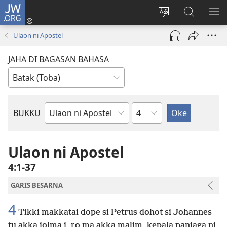
JW.ORG
Log
In
Ganti
Lului
PA
(opens
hata
di
ME
Ulaon ni Apostel
new
situs
JW.ORG
window)
JAHA DI BAGASAN BAHASA
Bindu
BUKKU
Bukku
ni
Bibel
Ulaon ni Apostel
4:1-37
GARIS BESARNA
4
Tikki makkatai dope si Petrus dohot si Johannes
tu akka jolma i, ro ma akka malim, kepala panjaga ni