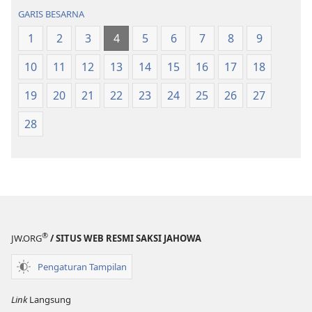
na
na
GARIS BESARNA
Naeng
Naeng
1
2
3
4
5
6
7
8
9
Mangolu
Mangolu
di
di
10
11
12
13
14
15
16
17
18
Tano
Tano
na
na
19
20
21
22
23
24
25
26
27
Imbaru
Imbaru
28
®
JW.ORG
/ SITUS WEB RESMI SAKSI JAHOWA
Pengaturan Tampilan
Link
Langsung