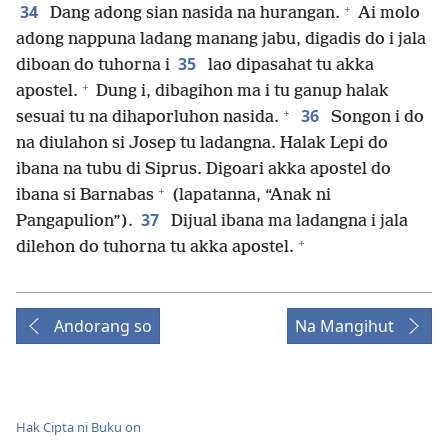
+
34
Dang adong sian nasida na hurangan.
Ai molo
adong nappuna ladang manang jabu, digadis do i jala
35
diboan do tuhorna i
lao dipasahat tu akka
+
apostel.
Dung i, dibagihon ma i tu ganup halak
+
36
sesuai tu na dihaporluhon nasida.
Songon i do
na diulahon si Josep tu ladangna. Halak Lepi do
ibana na tubu di Siprus. Digoari akka apostel do
+
ibana si Barnabas
(lapatanna, “Anak ni
37
Pangapulion”).
Dijual ibana ma ladangna i jala
+
dilehon do tuhorna tu akka apostel.
Andorang so
Na Mangihut
Hak Cipta ni Buku on