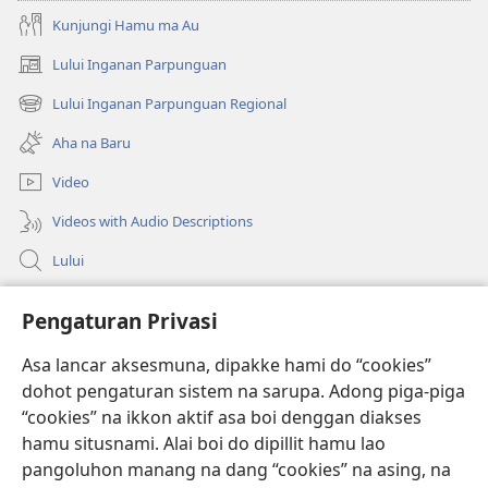
Kunjungi Hamu ma Au
Lului Inganan Parpunguan
(opens
new
Lului Inganan Parpunguan Regional
(opens
window)
new
Aha na Baru
window)
Video
Videos with Audio Descriptions
Lului
Bantuan
Pengaturan Privasi
Sumbangan
Asa lancar aksesmuna, dipakke hami do “cookies”
(opens
new
dohot pengaturan sistem na sarupa. Adong piga-piga
window)
PERPUSTAKAAN ONLINE Joujou Paboahon™
“cookies” na ikkon aktif asa boi denggan diakses
(opens
hamu situsnami. Alai boi do dipillit hamu lao
new
®
JW Hub
window)
pangoluhon manang na dang “cookies” na asing, na
(opens