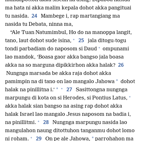
ma hata ni akka malim kepala dohot akka pangituai
24
tu nasida.
Mambege i, rap martangiang ma
nasida tu Debata, ninna ma,
“Ale Tuan Natumimbul, Ho do na manoppa langit,
+
25
tano, laut dohot sude isina,
jala ditogu-togu
+
tondi parbadiam do naposom si Daud
ompunami
lao mandok, ‘Boasa gaor akka bangso jala boasa
26
akka na so marguna dipikkirhon akka halak?
Nungnga marsada be akka raja dohot akka
*
pamimpin na di tano on lao mangalo Jahowa
dohot
+
27
*
halak na pinillitna i.’
Sasittongna nungnga
+
marpungu di kota on si Herodes, si Pontius Latus,
akka halak sian bangso na asing rap dohot akka
halak Israel lao mangalo Jesus naposom na badia i,
+
28
na pinillitmi.
Nungnga marpungu nasida lao
mangulahon naung ditottuhon tanganmu dohot lomo
+
29
*
ni roham.
On pe ale Jahowa,
parrohahon ma