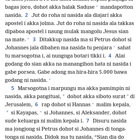
+
bagas joro, dohot akka halak Saduse
mandapotton
2
nasida.
Jut do roha ni nasida ala diajari akka
apostel i akka jolma. Jut do roha ni nasida ala takkas
dipaboa apostel i naung mulak mangolu Jesus sian
+
3
na mate.
Ditakkup nasida ma si Petrus dohot si
+
Johannes jala dibahen ma nasida tu penjara
sahat
4
tu marsogotna i, ai nungnga botari tikki i.
Alai
godang do sian akka na manangihon hata ni nasida i
gabe porsea. Gabe adong ma hira-hira 5.000 bawa
+
godang ni nasida.
5
Marsogotna i marpungu ma akka pamimpin ni
*
*
nasida, akka pangituai,
dohot akka siboto surat
di
+
6
Jerusalem,
rap dohot si Hannas
malim kepala,
+
*
si Kayapas,
si Johannes, si Aleksander, dohot
7
sude keluarga ni malim kepala i.
Disuru nasida
ma jongjong si Petrus dohot si Johannes di tonga-
tonga ni nasida. Didok ma tu nasida, “Sian dia do