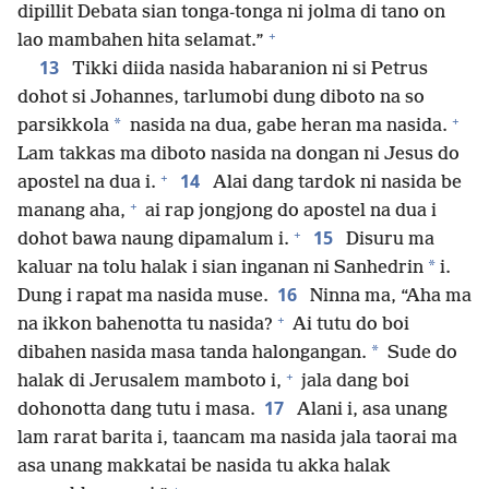
dipillit Debata sian tonga-tonga ni jolma di tano on
+
lao mambahen hita selamat.”
13
Tikki diida nasida habaranion ni si Petrus
dohot si Johannes, tarlumobi dung diboto na so
+
*
parsikkola
nasida na dua, gabe heran ma nasida.
Lam takkas ma diboto nasida na dongan ni Jesus do
+
14
apostel na dua i.
Alai dang tardok ni nasida be
+
manang aha,
ai rap jongjong do apostel na dua i
+
15
dohot bawa naung dipamalum i.
Disuru ma
*
kaluar na tolu halak i sian inganan ni Sanhedrin
i.
16
Dung i rapat ma nasida muse.
Ninna ma, “Aha ma
+
na ikkon bahenotta tu nasida?
Ai tutu do boi
*
dibahen nasida masa tanda halongangan.
Sude do
+
halak di Jerusalem mamboto i,
jala dang boi
17
dohonotta dang tutu i masa.
Alani i, asa unang
lam rarat barita i, taancam ma nasida jala taorai ma
asa unang makkatai be nasida tu akka halak