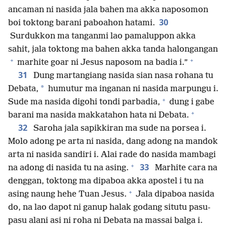
ancaman ni nasida jala bahen ma akka naposomon
30
boi toktong barani paboahon hatami.
Surdukkon ma tanganmi lao pamaluppon akka
sahit, jala toktong ma bahen akka tanda halongangan
+
+
marhite goar ni Jesus naposom na badia i.”
31
Dung martangiang nasida sian nasa rohana tu
*
Debata,
humutur ma inganan ni nasida marpungu i.
+
Sude ma nasida digohi tondi parbadia,
dung i gabe
+
barani ma nasida makkatahon hata ni Debata.
32
Saroha jala sapikkiran ma sude na porsea i.
Molo adong pe arta ni nasida, dang adong na mandok
arta ni nasida sandiri i. Alai rade do nasida mambagi
+
33
na adong di nasida tu na asing.
Marhite cara na
denggan, toktong ma dipaboa akka apostel i tu na
+
asing naung hehe Tuan Jesus.
Jala dipaboa nasida
do, na lao dapot ni ganup halak godang situtu pasu-
pasu alani asi ni roha ni Debata na massai balga i.