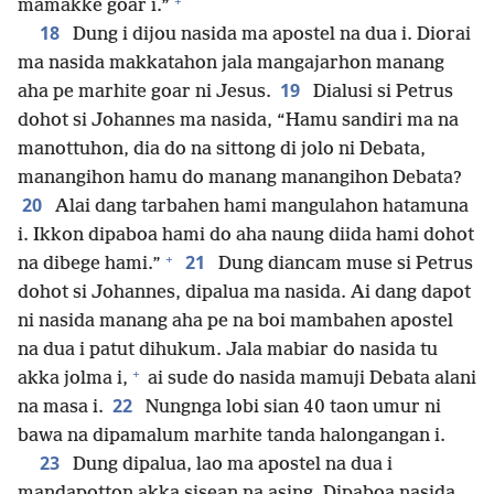
+
mamakke goar i.”
18
Dung i dijou nasida ma apostel na dua i. Diorai
ma nasida makkatahon jala mangajarhon manang
19
aha pe marhite goar ni Jesus.
Dialusi si Petrus
dohot si Johannes ma nasida, “Hamu sandiri ma na
manottuhon, dia do na sittong di jolo ni Debata,
manangihon hamu do manang manangihon Debata?
20
Alai dang tarbahen hami mangulahon hatamuna
i. Ikkon dipaboa hami do aha naung diida hami dohot
+
21
na dibege hami.”
Dung diancam muse si Petrus
dohot si Johannes, dipalua ma nasida. Ai dang dapot
ni nasida manang aha pe na boi mambahen apostel
na dua i patut dihukum. Jala mabiar do nasida tu
+
akka jolma i,
ai sude do nasida mamuji Debata alani
22
na masa i.
Nungnga lobi sian 40 taon umur ni
bawa na dipamalum marhite tanda halongangan i.
23
Dung dipalua, lao ma apostel na dua i
mandapotton akka sisean na asing. Dipaboa nasida