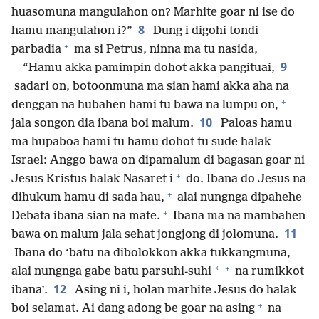
huasomuna mangulahon on? Marhite goar ni ise do
8
hamu mangulahon i?”
Dung i digohi tondi
+
parbadia
ma si Petrus, ninna ma tu nasida,
9
“Hamu akka pamimpin dohot akka pangituai,
sadari on, botoonmuna ma sian hami akka aha na
+
denggan na hubahen hami tu bawa na lumpu on,
10
jala songon dia ibana boi malum.
Paloas hamu
ma hupaboa hami tu hamu dohot tu sude halak
Israel: Anggo bawa on dipamalum di bagasan goar ni
+
Jesus Kristus halak Nasaret i
do. Ibana do Jesus na
+
dihukum hamu di sada hau,
alai nungnga dipahehe
+
Debata ibana sian na mate.
Ibana ma na mambahen
11
bawa on malum jala sehat jongjong di jolomuna.
Ibana do ‘batu na dibolokkon akka tukkangmuna,
+
*
alai nungnga gabe batu parsuhi-suhi
na rumikkot
12
ibana’.
Asing ni i, holan marhite Jesus do halak
+
boi selamat. Ai dang adong be goar na asing
na