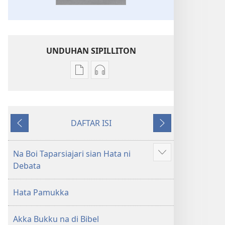
UNDUHAN SIPILLITON
Sipilliton
Sipiliton
lao
mandownload
mandownload
audio
Bibel
Bibel
DAFTAR ISI
Hata
Hata
Andorang
Na
ni
ni
so
Mangihut
Debata
Debata
Na Boi Taparsiajari sian Hata ni
Patudu
tu
tu
Debata
na
Akka
Akka
umgodang
Jolma
Jolma
Hata Pamukka
na
na
Naeng
Naeng
Akka Bukku na di Bibel
Mangolu
Mangolu