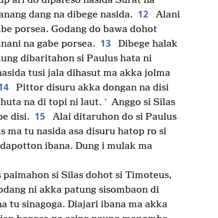
p ari do dipareso nasida Surat na
12
manang dang na dibege nasida.
Alani
gabe porsea. Godang do bawa dohot
13
unani na gabe porsea.
Dibege halak
ung dibaritahon si Paulus hata ni
asida tusi jala dihasut ma akka jolma
14
Pittor disuru akka dongan na disi
+
uta na di topi ni laut.
Anggo si Silas
15
e disi.
Alai ditaruhon do si Paulus
s ma tu nasida asa disuru hatop ro si
apotton ibana. Dung i mulak ma
s paimahon si Silas dohot si Timoteus,
dang ni akka patung sisombaon di
a tu sinagoga. Diajari ibana ma akka