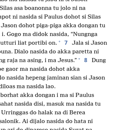
Silas asa boanonna tu jolo ni na
pot ni nasida si Paulus dohot si Silas
si Jason dohot piga-piga akka dongan tu
a i. Gogo ma didok nasida, “Nungnga
7
+
turi liat portibi on.
Jala si Jason
buna. Dialo nasida do akka paretta ni
8
+
g raja na asing, i ma Jesus.”
Dung
abe gaor ma nasida dohot akka
lo nasida hepeng jaminan sian si Jason
diloas ma nasida lao.
paborhat akka dongan i ma si Paulus
sahat nasida disi, masuk ma nasida tu
Urringgas do halak na di Berea
salonik. Ai dijalo nasida do hata ni