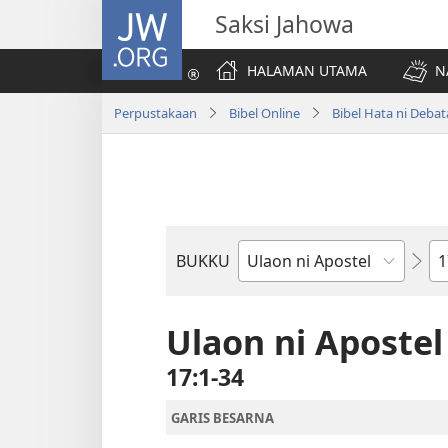
JW.ORG
Saksi Jahowa
HALAMAN UTAMA
N
Perpustakaan
Bibel Online
Bibel Hata ni Deba
Bi
BUKKU
Bukku
ni
Bibel
Ulaon ni Apostel
17:1-34
GARIS BESARNA