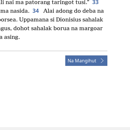
33
 nai ma patorang taringot tusi.”
34
 ma nasida.
Alai adong do deba na
porsea. Uppamana si Dionisius sahalak
agus, dohot sahalak borua na margoar
a asing.
Na Mangihut