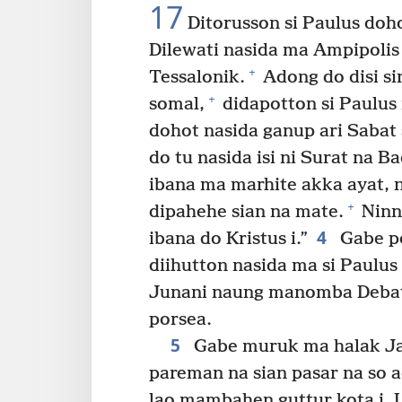
17
Ditorusson si Paulus doho
Dilewati nasida ma Ampipolis 
+
Tessalonik.
Adong do disi s
+
somal,
didapotton si Paulus
dohot nasida ganup ari Sabat 
do tu nasida isi ni Surat na Bad
ibana ma marhite akka ayat, n
+
dipahehe sian na mate.
Ninna
4
ibana do Kristus i.”
Gabe po
diihutton nasida ma si Paulus 
Junani naung manomba Debata
porsea.
5
Gabe muruk ma halak Ja
pareman na sian pasar na so 
lao mambahen guttur kota i. L