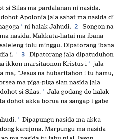
t si Silas ma pardalanan ni nasida.
dohot Apolonia jala sahat ma nasida di
2
*
inagoga
ni halak Jahudi.
Songon na
 ma nasida. Makkata-hatai ma ibana
saleleng tolu minggu. Dipatorang ibana
3
+
ia i.
Dipatorang jala dipatuduhon
+
a ikkon marsitaonon Kristus i
jala
 ma, “Jesus na hubaritahon i tu hamu,
rsea ma piga-piga sian nasida jala
+
dohot si Silas.
Jala godang do halak
 dohot akka borua na sangap i gabe
+
hudi.
Dipapungu nasida ma akka
adong karejona. Marpungu ma nasida
ao ma nasida tu jabu ni si Jason