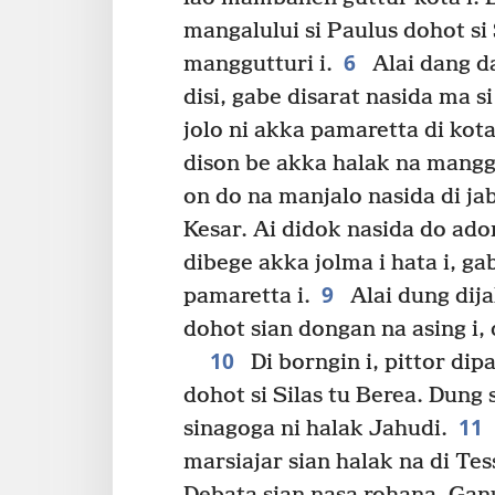
mangalului si Paulus dohot si 
6
manggutturi i.
Alai dang da
disi, gabe disarat nasida ma 
jolo ni akka pamaretta di kot
dison be akka halak na manggut
on do na manjalo nasida di ja
Kesar. Ai didok nasida do adon
dibege akka jolma i hata i, g
9
pamaretta i.
Alai dung dija
dohot sian dongan na asing i, 
10
Di borngin i, pittor di
dohot si Silas tu Berea. Dung 
11
sinagoga ni halak Jahudi.
marsiajar sian halak na di Tes