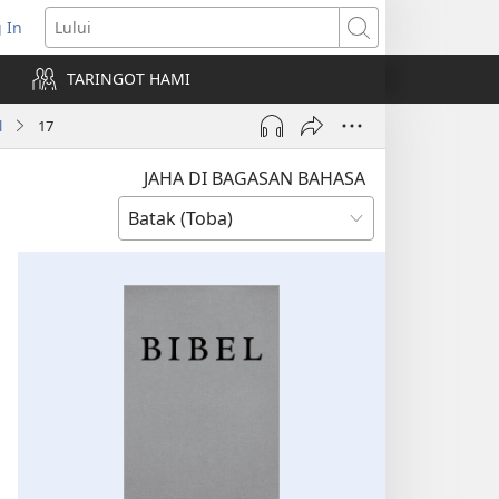
 In
pens
Lului
ew
TARINGOT HAMI
ndow)
l
17
JAHA DI BAGASAN BAHASA