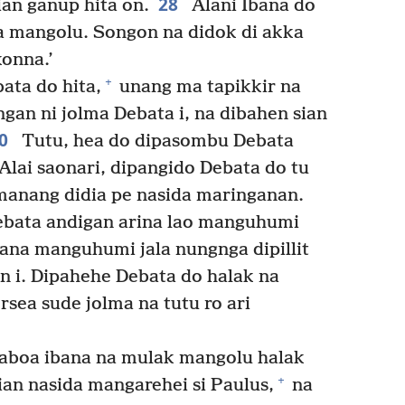
28
ian ganup hita on.
Alani Ibana do
la mangolu. Songon na didok di akka
konna.’
+
ata do hita,
unang ma tapikkir na
gan ni jolma Debata i, na dibahen sian
30
Tutu, hea do dipasombu Debata
Alai saonari, dipangido Debata do tu
manang didia pe nasida maringanan.
ebata andigan arina lao manguhumi
bana manguhumi jala nungnga dipillit
n i. Dipahehe Debata do halak na
rsea sude jolma na tutu ro ari
paboa ibana na mulak mangolu halak
+
an nasida mangarehei si Paulus,
na