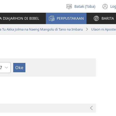
Batak (Toba)
Log
Pillit
(o
Hata
n
A DIAJARHON DI BIBEL
PERPUSTAKAAN
BARITA
wi
ta Tu Akka Jolma na Naeng Mangolu di Tano na Imbaru
Ulaon ni Aposte
ndu