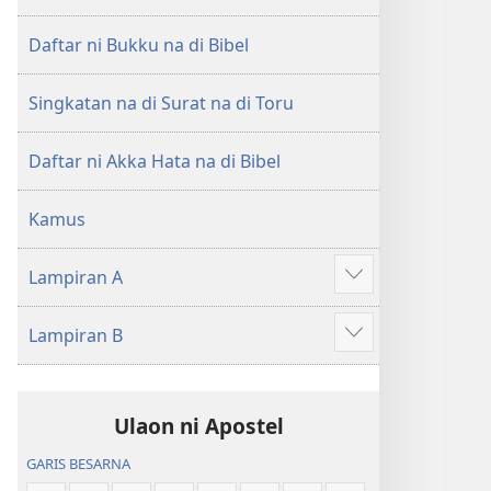
di
di
Tano
Tano
Daftar ni Bukku na di Bibel
na
na
Imbaru
Imbaru
Singkatan na di Surat na di Toru
Daftar ni Akka Hata na di Bibel
Kamus
Lampiran A
Patudu
na
Lampiran B
umgodang
Patudu
na
umgodang
Ulaon ni Apostel
GARIS BESARNA