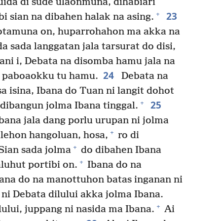
ida di sude ulaonmuna, dihabiari
23
+
 sian na dibahen halak na asing.
kotamuna on, huparrohahon ma akka na
sada langgatan jala tarsurat do disi,
ani i, Debata na disomba hamu jala na
24
o paboaokku tu hamu.
Debata na
 isina, Ibana do Tuan ni langit dohot
25
+
dibangun jolma Ibana tinggal.
na jala dang porlu urupan ni jolma
+
lehon hangoluan, hosa,
ro di
+
Sian sada jolma
do dibahen Ibana
+
luhut portibi on.
Ibana do na
bana do na manottuhon batas inganan ni
ni Debata dilului akka jolma Ibana.
+
ului, juppang ni nasida ma Ibana.
Ai