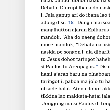
halak Jahudi dohot halak na
Debata. Diurupi ibana do nasi
i. Jala ganup ari do ibana lao
18
adong disi.
Dung i marsoal
mangihutton ajaran Epikurus
mandok, “Aha do naeng dohono
muse mandok, “Debata na asin
nasida pe songon i, ala dibari
tu Jesus dohot taringot hahe
*
si Paulus tu Areopagus.
Disu
hami ajaran baru na pinaboa
taringot i, paboa ma jolo tu h
ni sude halak Atena dohot ak
tikkina lao makkata-hatai jal
Jongjong ma si Paulus di ton