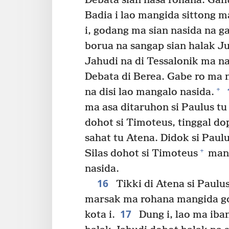
Debata sian nasa rohana. Ganu
Badia i lao mangida sittong 
i, godang ma sian nasida na 
borua na sangap sian halak J
Jahudi na di Tessalonik ma na
Debata di Berea. Gabe ro ma n
+
na disi lao mangalo nasida.
ma asa ditaruhon si Paulus tu h
dohot si Timoteus, tinggal dop
sahat tu Atena. Didok si Paulu
+
Silas dohot si Timoteus
mand
nasida.
16
Tikki di Atena si Paulu
marsak ma rohana mangida go
17
kota i.
Dung i, lao ma iban