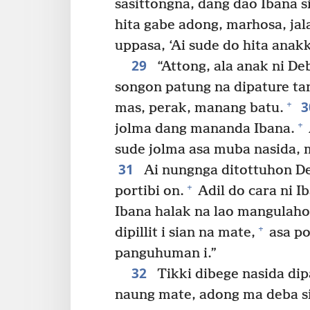
sasittongna, dang dao Ibana s
hita gabe adong, marhosa, ja
uppasa, ‘Ai sude do hita anak
29
“Attong, ala anak ni Deb
songon patung na dipature tan
+
mas, perak, manang batu.
+
jolma dang mananda Ibana.
sude jolma asa muba nasida, 
31
Ai nungnga ditottuhon D
+
portibi on.
Adil do cara ni I
Ibana halak na lao mangulaho
+
dipillit i sian na mate,
asa po
panguhuman i.”
32
Tikki dibege nasida di
naung mate, adong ma deba si