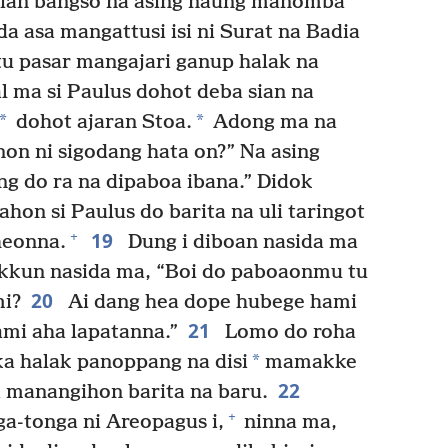
 sian bangso na asing naung manomba
da asa mangattusi isi ni Surat na Badia
 tu pasar mangajari ganup halak na
 ma si Paulus dohot deba sian na
*
*
dohot ajaran Stoa.
Adong ma na
n ni sigodang hata on?” Na asing
g do ra na dipaboa ibana.” Didok
tahon si Paulus do barita na uli taringot
19
+
heonna.
Dung i diboan nasida ma
kkun nasida ma, “Boi do paboaonmu tu
20
mi?
Ai dang hea dope hubege hami
21
ami aha lapatanna.”
Lomo do roha
*
ka halak panoppang na disi
mamakke
22
a manangihon barita na baru.
+
ga-tonga ni Areopagus i,
ninna ma,