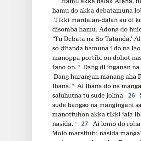
“Hamu akka halak Atena, hu
hamu do akka debatamuna lobi
Tikki mardalan-dalan au di 
disomba hamu. Adong do huida 
‘Tu Debata na So Tatanda.’ Al
so ditanda hamuna i do na la
manoppa portibi on dohot nasa
+
tano on.
Dang di inganan na 
Dang hurangan manang aha Iba
+
Ibana.
Ai Ibana do na manga
26
saluhutna tu sude jolma.
sude bangso na mangingani sa
manottuhon akka tikki jala I
27
+
nasida.
Ai lomo do roha 
Molo marsitutu nasida mangal