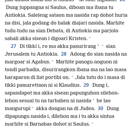
Dung juppangna si Saulus, diboan ma ibana tu
Antiokia. Saleleng sataon ma nasida rap dohot huria
na disi, jala godang do halak diajari nasida. Marhite
tudu-tudu na sian Debata, di Antiokia ma parjolo
+
sahali akka sisean i digoari Kristen.
+
27
*
Di tikki i, ro ma akka panurirang
sian
28
Jerusalem tu Antiokia.
Adong do sian nasida na
+
margoar si Agabus.
Marhite panogu-noguon ni
tondi parbadia, disurirangkon ibana ma na lao masa
+
haraparon di liat portibi on.
Jala tutu do i masa di
29
tikki pamarettaon ni si Klaudius.
Dung i,
sapandapot ma akka sisean papunguhon silehon-
+
lehon sesuai tu na tarbahen ni nasida
be lao
+
30
mangurupi
akka dongan na di Judea.
Dung
dipapungu nasida i, dilehon ma i tu akka sintua
+
marhite si Barnabas dohot si Saulus.