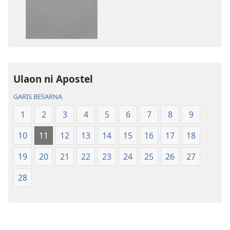
Bibel
Bibel
Hata
Hata
ni
ni
Debata
Debata
tu
tu
Akka
Akka
Ulaon ni Apostel
Jolma
Jolma
na
na
GARIS BESARNA
Naeng
Naeng
1
2
3
4
5
6
7
8
9
Mangolu
Mangolu
di
di
10
11
12
13
14
15
16
17
18
Tano
Tano
na
na
19
20
21
22
23
24
25
26
27
Imbaru
Imbaru
28