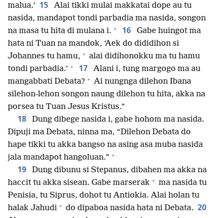
15
malua.’
Alai tikki mulai makkatai dope au tu
nasida, mandapot tondi parbadia ma nasida, songon
+
16
na masa tu hita di mulana i.
Gabe huingot ma
hata ni Tuan na mandok, ‘Aek do dididihon si
+
Johannes tu hamu,
alai didihonokku ma tu hamu
+
17
tondi parbadia.’
Alani i, tung margogo ma au
+
mangabbati Debata?
Ai nungnga dilehon Ibana
silehon-lehon songon naung dilehon tu hita, akka na
porsea tu Tuan Jesus Kristus.”
18
Dung dibege nasida i, gabe hohom ma nasida.
Dipuji ma Debata, ninna ma, “Dilehon Debata do
hape tikki tu akka bangso na asing asa muba nasida
+
jala mandapot hangoluan.”
19
Dung dibunu si Stepanus, dibahen ma akka na
+
haccit tu akka sisean. Gabe marserak
ma nasida tu
Penisia, tu Siprus, dohot tu Antiokia. Alai holan tu
+
20
halak Jahudi
do dipaboa nasida hata ni Debata.