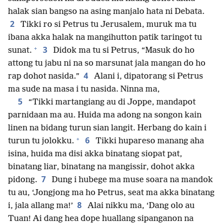
halak sian bangso na asing manjalo hata ni Debata.
2
Tikki ro si Petrus tu Jerusalem, muruk ma tu
ibana akka halak na mangihutton patik taringot tu
+
3
sunat.
Didok ma tu si Petrus, “Masuk do ho
attong tu jabu ni na so marsunat jala mangan do ho
4
rap dohot nasida.”
Alani i, dipatorang si Petrus
ma sude na masa i tu nasida. Ninna ma,
5
“Tikki martangiang au di Joppe, mandapot
parnidaan ma au. Huida ma adong na songon kain
linen na bidang turun sian langit. Herbang do kain i
+
6
turun tu jolokku.
Tikki hupareso manang aha
isina, huida ma disi akka binatang siopat pat,
binatang liar, binatang na mangissir, dohot akka
7
pidong.
Dung i hubege ma muse soara na mandok
tu au, ‘Jongjong ma ho Petrus, seat ma akka binatang
8
i, jala allang ma!’
Alai nikku ma, ‘Dang olo au
Tuan! Ai dang hea dope huallang sipanganon na