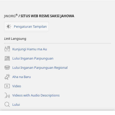
®
JW.ORG
/ SITUS WEB RESMI SAKSI JAHOWA
Pengaturan Tampilan
Link
Langsung
Kunjungi Hamu ma Au
Lului Inganan Parpunguan
(opens
new
Lului Inganan Parpunguan Regional
(opens
window)
new
Aha na Baru
window)
Video
Videos with Audio Descriptions
Lului
Bantuan