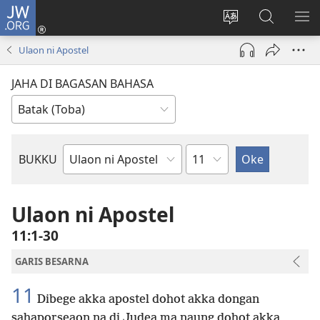
JW.ORG
Log
In
Ganti
Lului
PA
(opens
hata
di
ME
Ulaon ni Apostel
new
situs
JW.ORG
window)
JAHA DI BAGASAN BAHASA
Bindu
BUKKU
Bukku
ni
Bibel
Ulaon ni Apostel
11:1-30
GARIS BESARNA
11
Dibege akka apostel dohot akka dongan
sahaporseaon na di Judea ma naung dohot akka