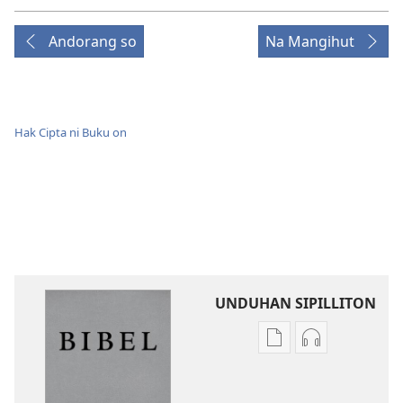
Andorang so
Na Mangihut
Hak Cipta ni Buku on
UNDUHAN SIPILLITON
Sipilliton
Sipiliton
lao
mandownloa
mandownload
audio