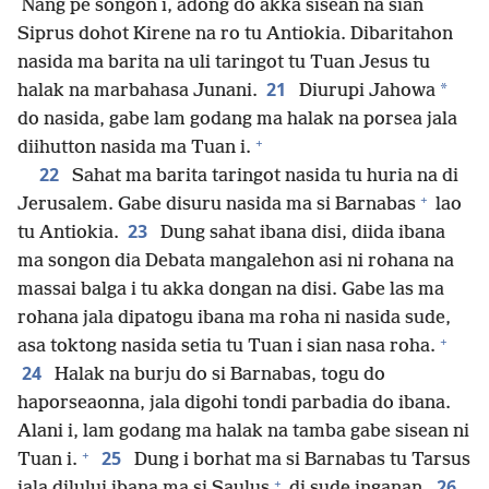
Nang pe songon i, adong do akka sisean na sian
Siprus dohot Kirene na ro tu Antiokia. Dibaritahon
nasida ma barita na uli taringot tu Tuan Jesus tu
21
*
halak na marbahasa Junani.
Diurupi Jahowa
do nasida, gabe lam godang ma halak na porsea jala
+
diihutton nasida ma Tuan i.
22
Sahat ma barita taringot nasida tu huria na di
+
Jerusalem. Gabe disuru nasida ma si Barnabas
lao
23
tu Antiokia.
Dung sahat ibana disi, diida ibana
ma songon dia Debata mangalehon asi ni rohana na
massai balga i tu akka dongan na disi. Gabe las ma
rohana jala dipatogu ibana ma roha ni nasida sude,
+
asa toktong nasida setia tu Tuan i sian nasa roha.
24
Halak na burju do si Barnabas, togu do
haporseaonna, jala digohi tondi parbadia do ibana.
Alani i, lam godang ma halak na tamba gabe sisean ni
+
25
Tuan i.
Dung i borhat ma si Barnabas tu Tarsus
+
26
jala dilului ibana ma si Saulus
di sude inganan.