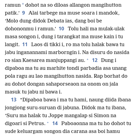
*
ramun
dohot na so diloas allangon mangihutton
9
patik.’
Alai tarbege ma muse soara i mandok,
‘Molo dung didok Debata ias, dang boi be
10
dohononmu i ramun.’
Tolu hali ma mulak-ulak
masa songon i, dung i tarangkat ma muse kain i tu
11
langit.
Laos di tikki i, ro ma tolu halak bawa tu
jabu inganannami marborngin i. Na disuru do nasida
+
12
ro sian Kaesarea manjuppangi au.
Dung i
dipaboa ma tu au marhite tondi parbadia asa unang
pola ragu au lao mangihutton nasida. Rap borhat do
au dohot dongan sahaporseaon na onom on jala
masuk tu jabu ni bawa i.
13
“Dipaboa bawa i ma tu hami, naung diida ibana
jongjong suru-suruan di jabuna. Didok ma tu ibana,
‘Suru ma halak tu Joppe mangalap si Simon na
+
14
digoari si Petrus.
Paboaonna ma tu ho dohot tu
sude keluargam songon dia carana asa boi hamu