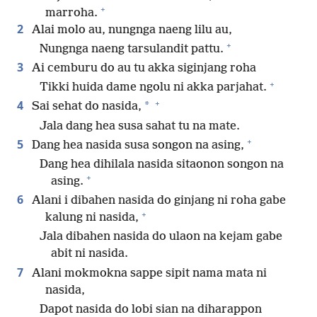
+
marroha.
2
Alai molo au, nungnga naeng lilu au,
+
Nungnga naeng tarsulandit pattu.
3
Ai cemburu do au tu akka siginjang roha
+
Tikki huida dame ngolu ni akka parjahat.
+
4
*
Sai sehat do nasida,
Jala dang hea susa sahat tu na mate.
+
5
Dang hea nasida susa songon na asing,
Dang hea dihilala nasida sitaonon songon na
+
asing.
6
Alani i dibahen nasida do ginjang ni roha gabe
+
kalung ni nasida,
Jala dibahen nasida do ulaon na kejam gabe
abit ni nasida.
7
Alani mokmokna sappe sipit nama mata ni
nasida,
Dapot nasida do lobi sian na diharappon