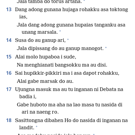
Jala tamba do torus artana.
13
Dang adong gunana hujaga rohakku asa toktong
ias,
Jala dang adong gunana hupaias tanganku asa
+
unang marsala.
+
14
Susa do au ganup ari,
+
Jala dipissang do au ganup manogot.
15
Alai molo hupaboa i sude,
Na menghianati bangsokku ma au disi.
16
Sai hupikkir-pikkiri ma i asa dapot rohakku,
Alai gabe marsak do au.
17
Ujungna masuk ma au tu inganan ni Debata na
badia i,
Gabe huboto ma aha na lao masa tu nasida di
ari na naeng ro.
18
Sasittongna dibahen Ho do nasida di inganan na
+
landit.
+