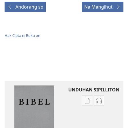
Andorang so
Na Mangihut
Hak Cipta ni Buku on
UNDUHAN SIPILLITON
Sipilliton
Sipiliton
lao
mandownloa
mandownload
audio
Bibel
Bibel