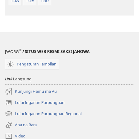
148
149
150
®
JW.ORG
/ SITUS WEB RESMI SAKSI JAHOWA
Pengaturan Tampilan
Link
Langsung
Kunjungi Hamu ma Au
Lului Inganan Parpunguan
(opens
new
Lului Inganan Parpunguan Regional
(opens
window)
new
Aha na Baru
window)
Video