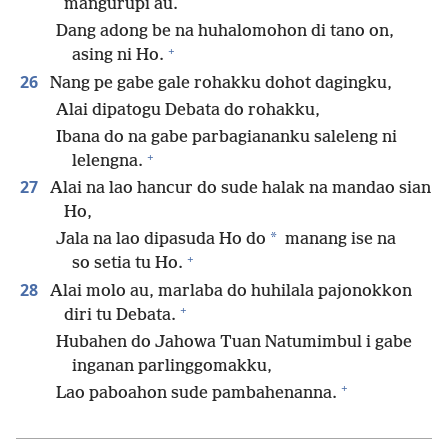
mangurupi au.
Dang adong be na huhalomohon di tano on,
+
asing ni Ho.
26
Nang pe gabe gale rohakku dohot dagingku,
Alai dipatogu Debata do rohakku,
Ibana do na gabe parbagiananku saleleng ni
+
lelengna.
27
Alai na lao hancur do sude halak na mandao sian
Ho,
*
Jala na lao dipasuda Ho do
manang ise na
+
so setia tu Ho.
28
Alai molo au, marlaba do huhilala pajonokkon
+
diri tu Debata.
Hubahen do Jahowa Tuan Natumimbul i gabe
inganan parlinggomakku,
+
Lao paboahon sude pambahenanna.