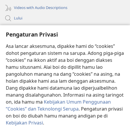
Videos with Audio Descriptions
Lului
Bantuan
Pengaturan Privasi
Sumbangan
Asa lancar aksesmuna, dipakke hami do “cookies”
(opens
new
dohot pengaturan sistem na sarupa. Adong piga-piga
window)
PERPUSTAKAAN ONLINE Joujou Paboahon™
“cookies” na ikkon aktif asa boi denggan diakses
(opens
hamu situsnami. Alai boi do dipillit hamu lao
new
®
JW Hub
window)
pangoluhon manang na dang “cookies” na asing, na
(opens
holan dipakke hami asa lam denggan aksesmuna.
new
®
JW Library
window)
Dang dipakke hami datamuna lao diperjualbelihon
manang disalahgunahon. Informasi na asing taringot
on, ida hamu ma
Kebijakan Umum Penggunaan
“Cookies” dan Teknolongi Serupa
. Pengaturan privasi
Copyright
© 2026 Watch Tower Bible and Tract Society of Pennsylvania.
on boi do diubah hamu manang andigan pe di
ATURAN LAO MAMAKKE
|
KEBIJAKAN PRIVASI
|
PENGATURAN
Kebijakan Privasi
.
P
PRIVASI