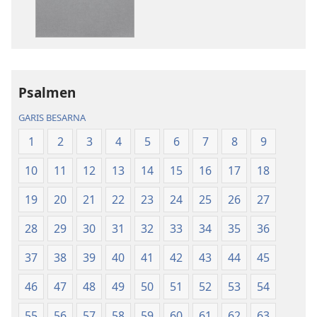
Hata
Hata
ni
ni
Debata
Debata
tu
tu
Akka
Akka
Psalmen
Jolma
Jolma
na
na
GARIS BESARNA
Naeng
Naeng
1
2
3
4
5
6
7
8
9
Mangolu
Mangolu
di
di
10
11
12
13
14
15
16
17
18
Tano
Tano
na
na
19
20
21
22
23
24
25
26
27
Imbaru
Imbaru
28
29
30
31
32
33
34
35
36
37
38
39
40
41
42
43
44
45
46
47
48
49
50
51
52
53
54
55
56
57
58
59
60
61
62
63