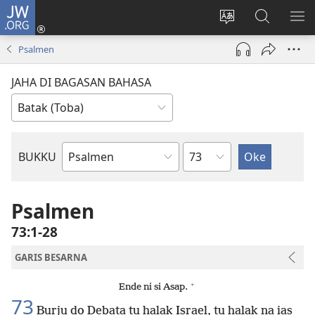
JW.ORG
Log
In
Ganti
Lului
PA
(opens
hata
di
ME
Psalmen
new
situs
JW.ORG
window)
JAHA DI BAGASAN BAHASA
Bindu
BUKKU
Bukku
ni
Bibel
Psalmen
73:1-28
GARIS BESARNA
+
Ende ni si Asap.
73
Burju do Debata tu halak Israel, tu halak na ias