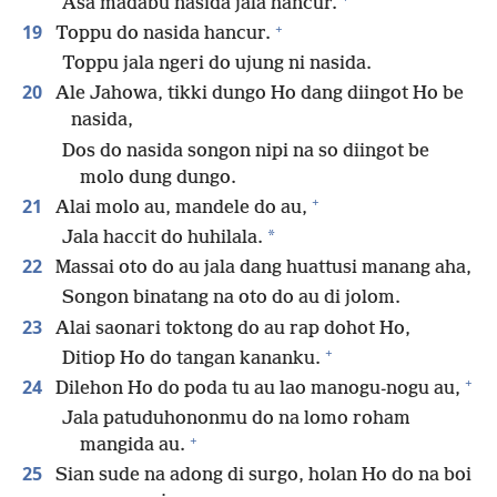
Asa madabu nasida jala hancur.
+
19
Toppu do nasida hancur.
Toppu jala ngeri do ujung ni nasida.
20
Ale Jahowa, tikki dungo Ho dang diingot Ho be
nasida,
Dos do nasida songon nipi na so diingot be
molo dung dungo.
+
21
Alai molo au, mandele do au,
*
Jala haccit do huhilala.
22
Massai oto do au jala dang huattusi manang aha,
Songon binatang na oto do au di jolom.
23
Alai saonari toktong do au rap dohot Ho,
+
Ditiop Ho do tangan kananku.
+
24
Dilehon Ho do poda tu au lao manogu-nogu au,
Jala patuduhononmu do na lomo roham
+
mangida au.
25
Sian sude na adong di surgo, holan Ho do na boi