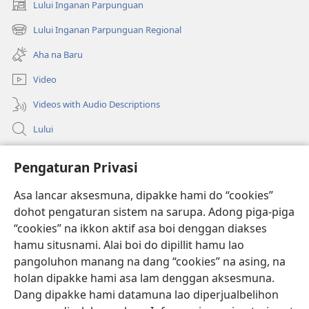
Lului Inganan Parpunguan
(opens
new
Lului Inganan Parpunguan Regional
(opens
window)
new
Aha na Baru
window)
Video
Videos with Audio Descriptions
Lului
Bantuan
Pengaturan Privasi
Sumbangan
Asa lancar aksesmuna, dipakke hami do “cookies”
(opens
new
dohot pengaturan sistem na sarupa. Adong piga-piga
window)
PERPUSTAKAAN ONLINE Joujou Paboahon™
“cookies” na ikkon aktif asa boi denggan diakses
(opens
hamu situsnami. Alai boi do dipillit hamu lao
new
®
JW Hub
window)
pangoluhon manang na dang “cookies” na asing, na
(opens
holan dipakke hami asa lam denggan aksesmuna.
new
®
JW Library
window)
Dang dipakke hami datamuna lao diperjualbelihon