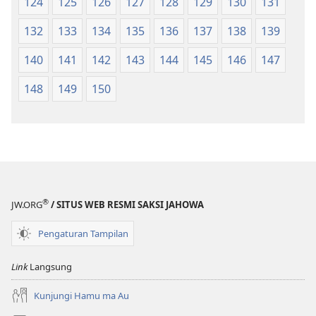
124
125
126
127
128
129
130
131
132
133
134
135
136
137
138
139
140
141
142
143
144
145
146
147
148
149
150
®
JW.ORG
/ SITUS WEB RESMI SAKSI JAHOWA
Pengaturan Tampilan
Link
Langsung
Kunjungi Hamu ma Au