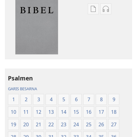
Sipilliton
Sipiliton
lao
mandownloa
mandownload
audio
Bibel
Bibel
Hata
Hata
ni
ni
Debata
Debata
tu
tu
Akka
Akka
Psalmen
Jolma
Jolma
na
na
GARIS BESARNA
Naeng
Naeng
1
2
3
4
5
6
7
8
9
Mangolu
Mangolu
di
di
10
11
12
13
14
15
16
17
18
Tano
Tano
na
na
19
20
21
22
23
24
25
26
27
Imbaru
Imbaru
28
29
30
31
32
33
34
35
36