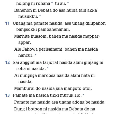
+
*
holong ni rohana
tu au.
Bahenon ni Debata do asa huida talu akka
+
musukku.
11
Unang ma pamate nasida, asa unang dilupahon
bangsokki pambahenanmi.
Marhite huasom, bahen ma nasida mappar-
appar,
Ale Jahowa perisainami, bahen ma nasida
+
hancur.
12
Sai anggiat ma tarjorat nasida alani ginjang ni
+
roha ni nasida.
Ai nungnga mardosa nasida alani hata ni
nasida,
Mamburai do nasida jala mangoto-otoi.
+
13
Pamate ma nasida tikki muruk Ho,
Pamate ma nasida asa unang adong be nasida.
Dung i botoon ni nasida ma Debata do na