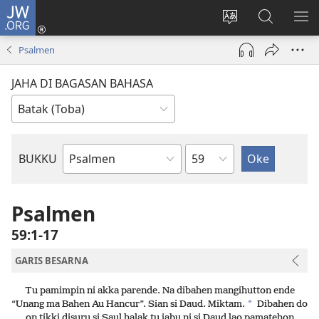
JW.ORG
Log
In
Ganti
Lului
PA
(opens
hata
di
ME
Psalmen
new
situs
JW.ORG
window)
JAHA DI BAGASAN BAHASA
Bindu
BUKKU
Bukku
ni
Bibel
Psalmen
59:1-17
GARIS BESARNA
Tu pamimpin ni akka parende. Na dibahen mangihutton ende
*
“Unang ma Bahen Au Hancur”. Sian si Daud. Miktam.
Dibahen do
on tikki disuru si Saul halak tu jabu ni si Daud lao pamatehon