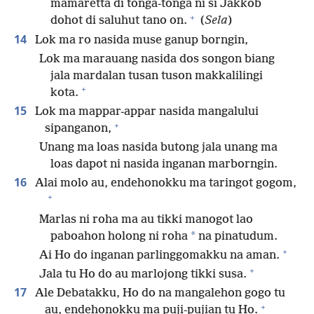
mamaretta di tonga-tonga ni si Jakkob
+
dohot di saluhut tano on.
(
Sela
)
14
Lok ma ro nasida muse ganup borngin,
Lok ma marauang nasida dos songon biang
jala mardalan tusan tuson makkalilingi
+
kota.
15
Lok ma mappar-appar nasida mangalului
+
sipanganon,
Unang ma loas nasida butong jala unang ma
loas dapot ni nasida inganan marborngin.
16
Alai molo au, endehonokku ma taringot gogom,
+
Marlas ni roha ma au tikki manogot lao
*
paboahon holong ni roha
na pinatudum.
+
Ai Ho do inganan parlinggomakku na aman.
+
Jala tu Ho do au marlojong tikki susa.
17
Ale Debatakku, Ho do na mangalehon gogo tu
+
au, endehonokku ma puji-pujian tu Ho.