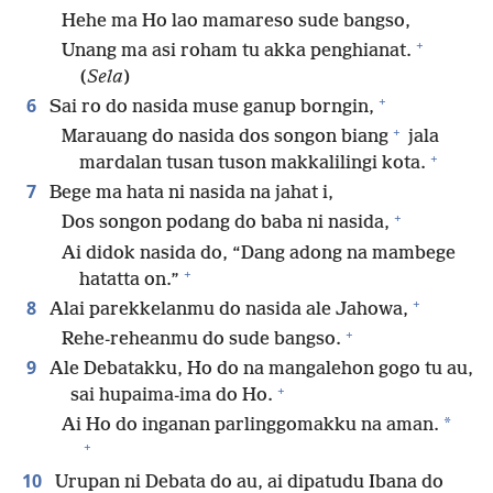
Hehe ma Ho lao mamareso sude bangso,
+
Unang ma asi roham tu akka penghianat.
(
Sela
)
+
6
Sai ro do nasida muse ganup borngin,
+
Marauang do nasida dos songon biang
jala
+
mardalan tusan tuson makkalilingi kota.
7
Bege ma hata ni nasida na jahat i,
+
Dos songon podang do baba ni nasida,
Ai didok nasida do, “Dang adong na mambege
+
hatatta on.”
+
8
Alai parekkelanmu do nasida ale Jahowa,
+
Rehe-reheanmu do sude bangso.
9
Ale Debatakku, Ho do na mangalehon gogo tu au,
+
sai hupaima-ima do Ho.
*
Ai Ho do inganan parlinggomakku na aman.
+
10
Urupan ni Debata do au, ai dipatudu Ibana do