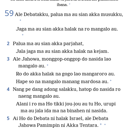
+
ibana.
59
Ale Debatakku, palua ma au sian akka musukku,
+
Jaga ma au sian akka halak na ro mangalo au.
+
2
Palua ma au sian akka parjahat,
Jala jaga ma au sian akka halak na kejam.
3
Ale Jahowa, monggop-onggop do nasida lao
+
mangalo au.
Ro do akka halak na gogo lao mangaroro au.
+
Hape so na mangalo manang mardosa au.
4
Nang pe dang adong salakku, hatop do nasida ro
naeng mangalo au.
Alani i ro ma Ho tikki jou-jou au tu Ho, urupi
ma au jala ida ma na binahen ni nasida.
5
Ai Ho do Debata ni halak Israel, ale Debata
+
*
Jahowa Pamimpin ni Akka Tentara.