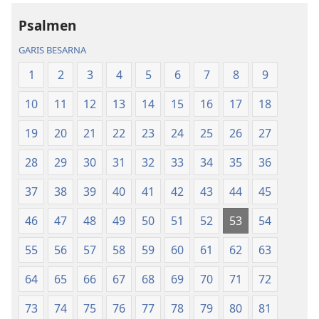
Akka
Akka
Psalmen
Jolma
Jolma
na
na
GARIS BESARNA
Naeng
Naeng
1
2
3
4
5
6
7
8
9
Mangolu
Mangolu
di
di
10
11
12
13
14
15
16
17
18
Tano
Tano
na
na
19
20
21
22
23
24
25
26
27
Imbaru
Imbaru
28
29
30
31
32
33
34
35
36
37
38
39
40
41
42
43
44
45
46
47
48
49
50
51
52
53
54
55
56
57
58
59
60
61
62
63
64
65
66
67
68
69
70
71
72
73
74
75
76
77
78
79
80
81