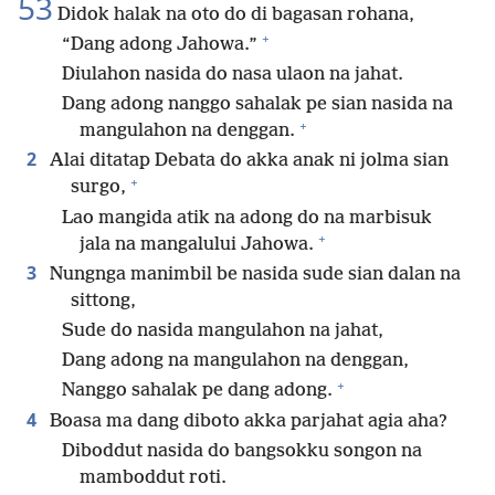
53
Didok halak na oto do di bagasan rohana,
+
“Dang adong Jahowa.”
Diulahon nasida do nasa ulaon na jahat.
Dang adong nanggo sahalak pe sian nasida na
+
mangulahon na denggan.
2
Alai ditatap Debata do akka anak ni jolma sian
+
surgo,
Lao mangida atik na adong do na marbisuk
+
jala na mangalului Jahowa.
3
Nungnga manimbil be nasida sude sian dalan na
sittong,
Sude do nasida mangulahon na jahat,
Dang adong na mangulahon na denggan,
+
Nanggo sahalak pe dang adong.
4
Boasa ma dang diboto akka parjahat agia aha?
Diboddut nasida do bangsokku songon na
mamboddut roti.