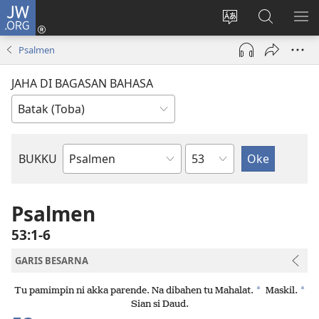
JW.ORG
Log
In
Ganti
Lului
PA
(opens
hata
di
ME
Psalmen
new
situs
JW.ORG
window)
JAHA DI BAGASAN BAHASA
Bindu
BUKKU
Bukku
ni
Bibel
Psalmen
53:1-6
GARIS BESARNA
*
*
Tu pamimpin ni akka parende. Na dibahen tu Mahalat.
Maskil.
Sian si Daud.