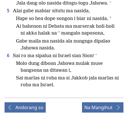
+
Jala dang olo nasida ditogu-togu Jahowa.
5
Alai gabe mabiar situtu ma nasida,
*
Hape so hea dope songon i biar ni nasida,
Ai bahenon ni Debata ma marserak holi-holi
*
ni akka halak na
mangalo naposona,
Gabe maila ma nasida ala nungnga dipalao
Jahowa nasida.
+
6
Sai ro ma sipalua ni Israel sian Sion!
Molo dung diboan Jahowa mulak muse
bangsona na ditawan i,
Sai marlas ni roha ma si Jakkob jala marlas ni
roha ma Israel.
Andorang so
Na Mangihut