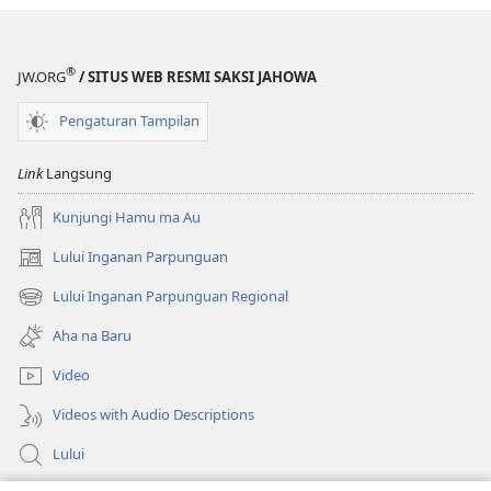
®
JW.ORG
/ SITUS WEB RESMI SAKSI JAHOWA
Pengaturan Tampilan
Link
Langsung
Kunjungi Hamu ma Au
Lului Inganan Parpunguan
(opens
new
Lului Inganan Parpunguan Regional
(opens
window)
new
Aha na Baru
window)
Video
Videos with Audio Descriptions
Lului