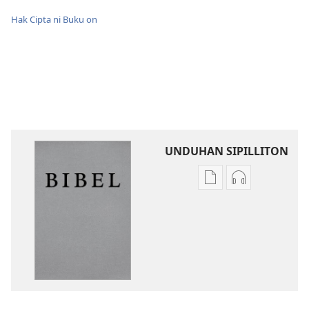
Hak Cipta ni Buku on
UNDUHAN SIPILLITON
Sipilliton
Sipiliton
lao
mandownloa
mandownload
audio
Bibel
Bibel
Hata
Hata
ni
ni
Debata
Debata
tu
tu