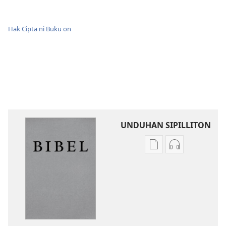
Hak Cipta ni Buku on
UNDUHAN SIPILLITON
Sipilliton
Sipiliton
lao
mandownloa
mandownload
audio
Bibel
Bibel
Hata
Hata
ni
ni
Debata
Debata