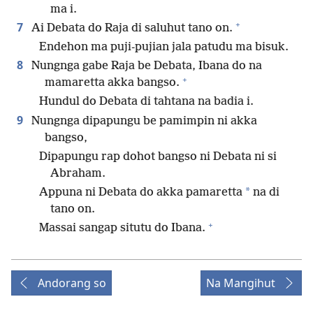
ma i.
+
7
Ai Debata do Raja di saluhut tano on.
Endehon ma puji-pujian jala patudu ma bisuk.
8
Nungnga gabe Raja be Debata, Ibana do na
+
mamaretta akka bangso.
Hundul do Debata di tahtana na badia i.
9
Nungnga dipapungu be pamimpin ni akka
bangso,
Dipapungu rap dohot bangso ni Debata ni si
Abraham.
*
Appuna ni Debata do akka pamaretta
na di
tano on.
+
Massai sangap situtu do Ibana.
Andorang so
Na Mangihut