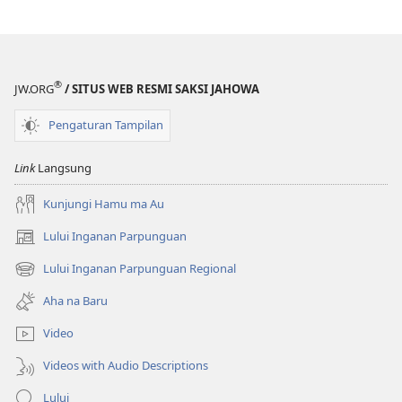
®
JW.ORG
/ SITUS WEB RESMI SAKSI JAHOWA
Pengaturan Tampilan
Link
Langsung
Kunjungi Hamu ma Au
Lului Inganan Parpunguan
(opens
new
Lului Inganan Parpunguan Regional
(opens
window)
new
Aha na Baru
window)
Video
Videos with Audio Descriptions
Lului