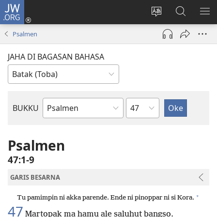
JW.ORG
Log
In
Ganti
Lului
PA
(opens
hata
di
ME
Psalmen
new
situs
JW.ORG
window)
JAHA DI BAGASAN BAHASA
Bindu
BUKKU
Bukku
ni
Bibel
Psalmen
47:1-9
GARIS BESARNA
+
Tu pamimpin ni akka parende. Ende ni pinoppar ni si Kora.
47
Martopak ma hamu ale saluhut bangso.