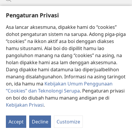
Bantuan
Pengaturan Privasi
Sumbangan
Asa lancar aksesmuna, dipakke hami do “cookies”
(opens
new
dohot pengaturan sistem na sarupa. Adong piga-piga
window)
PERPUSTAKAAN ONLINE Joujou Paboahon™
“cookies” na ikkon aktif asa boi denggan diakses
(opens
hamu situsnami. Alai boi do dipillit hamu lao
new
®
JW Hub
window)
pangoluhon manang na dang “cookies” na asing, na
(opens
holan dipakke hami asa lam denggan aksesmuna.
new
®
JW Library
window)
Dang dipakke hami datamuna lao diperjualbelihon
manang disalahgunahon. Informasi na asing taringot
on, ida hamu ma
Kebijakan Umum Penggunaan
“Cookies” dan Teknolongi Serupa
. Pengaturan privasi
on boi do diubah hamu manang andigan pe di
Copyright
© 2026 Watch Tower Bible and Tract Society of Pennsylvania.
ATURAN LAO MAMAKKE
|
KEBIJAKAN PRIVASI
|
PENGATURAN
Kebijakan Privasi
.
P
PRIVASI
Da
Accept
Decline
Customize
Isi