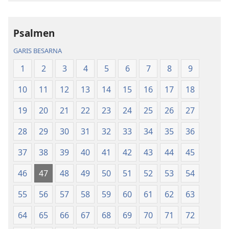
tu
tu
Akka
Akka
Psalmen
Jolma
Jolma
na
na
GARIS BESARNA
Naeng
Naeng
1
2
3
4
5
6
7
8
9
Mangolu
Mangolu
di
di
10
11
12
13
14
15
16
17
18
Tano
Tano
na
na
19
20
21
22
23
24
25
26
27
Imbaru
Imbaru
28
29
30
31
32
33
34
35
36
37
38
39
40
41
42
43
44
45
46
47
48
49
50
51
52
53
54
55
56
57
58
59
60
61
62
63
64
65
66
67
68
69
70
71
72