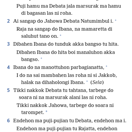
Puji hamu ma Debata jala marsurak ma hamu
di bagasan las ni roha.
+
2
Ai sangap do Jahowa Debata Natumimbul i.
Raja na sangap do Ibana, na mamaretta di
+
saluhut tano on.
3
Dibahen Ibana do tunduk akka bangso tu hita.
Dibahen Ibana do hita boi manaluhon akka
+
bangso.
+
4
Ibana do na manottuhon parbagianatta,
I do na sai mambahen las roha ni si Jakkob,
+
halak na dihaholongi Ibana.
(
Sela
)
5
Tikki nakkok Debata tu tahtana, tarbege do
soara ni na marsurak alani las ni roha.
Tikki nakkok Jahowa, tarbege do soara ni
*
tarompet.
6
Endehon ma puji-pujian tu Debata, endehon ma i.
Endehon ma puji-pujian tu Rajatta, endehon