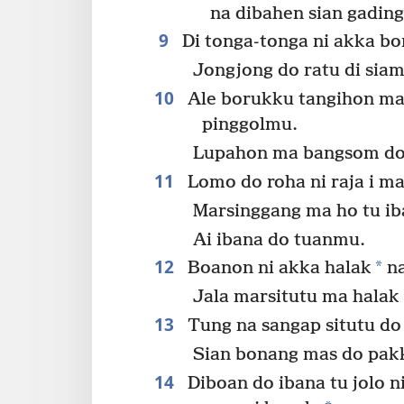
na dibahen sian gading
9
Di tonga-tonga ni akka bor
Jongjong do ratu di si
10
Ale borukku tangihon ma 
pinggolmu.
Lupahon ma bangsom do
11
Lomo do roha ni raja i man
Marsinggang ma ho tu ib
Ai ibana do tuanmu.
12
*
Boanon ni akka halak
na
Jala marsitutu ma hala
13
Tung na sangap situtu do b
Sian bonang mas do pak
14
Diboan do ibana tu jolo ni 