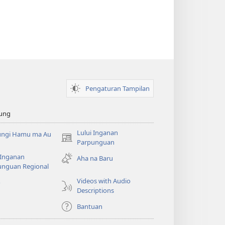
Pengaturan Tampilan
ung
Lului Inganan
ungi Hamu ma Au
(opens
Parpunguan
new
 Inganan
Aha na Baru
window)
unguan Regional
Videos with Audio
o
Descriptions
Bantuan