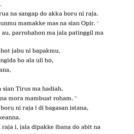
.
ua na sangap do akka boru ni raja.
+
amunmu mamakke mas na sian Opir.
au, parrohahon ma jala patinggil ma
hot jabu ni bapakmu.
gida ho ala uli ho,
ana,
 sian Tirus ma hadiah,
*
k na mora mambuat roham.
oru ni raja i di bagasan istana,
keanna.
raja i, jala dipakke ibana do abit na