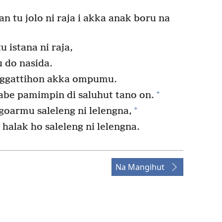
n tu jolo ni raja i akka anak boru na
 istana ni raja,
u do nasida.
ggattihon akka ompumu.
+
be pamimpin di saluhut tano on.
+
oarmu saleleng ni lelengna,
 halak ho saleleng ni lelengna.
Na Mangihut