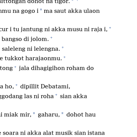
*
ttongan dohot na tigor.
*
nmu na gogo i
ma saut akka ulaon
+
r i tu jantung ni akka musu ni raja i,
+
bangso di jolom.
+
saleleng ni lelengna.
+
be tukkot harajaonmu.
+
ttong
jala dihagigihon roham do
+
a ho,
dipillit Debatami,
+
ggodang las ni roha
sian akka
*
*
 miak mir,
gaharu,
dohot hau
 soara ni akka alat musik sian istana