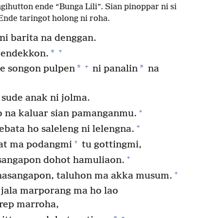
hutton ende “Bunga Lili”. Sian pinoppar ni si
nde taringot holong ni roha.
ni barita na denggan.
+
*
o endekkon.
+
*
*
be songon pulpen
ni panalin
na
sude anak ni jolma.
+
o na kaluar sian pamanganmu.
+
ebata ho saleleng ni lelengna.
+
at ma podangmi
tu gottingmi,
+
asangapon dohot hamuliaon.
+
hasangapon, taluhon ma akka musum.
jala marporang ma ho lao
rep marroha,
+