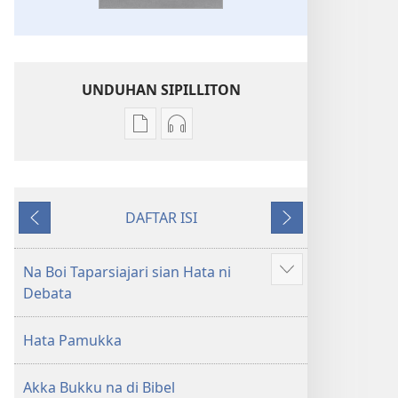
UNDUHAN SIPILLITON
Sipilliton
Sipiliton
lao
mandownload
mandownload
audio
Bibel
Bibel
DAFTAR ISI
Hata
Hata
Andorang
Na
ni
ni
so
Mangihut
Debata
Debata
Na Boi Taparsiajari sian Hata ni
Patudu
tu
tu
Debata
na
Akka
Akka
umgodang
Jolma
Jolma
Hata Pamukka
na
na
Naeng
Naeng
Akka Bukku na di Bibel
Mangolu
Mangolu