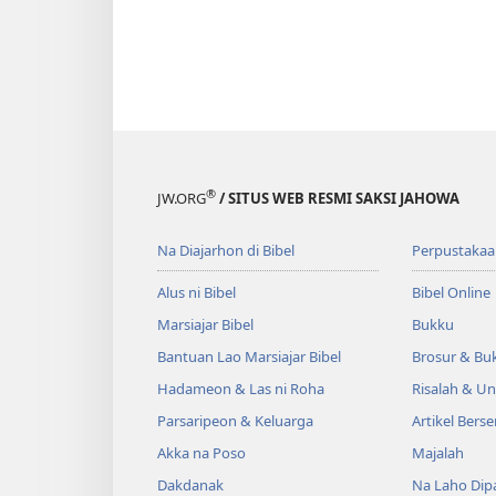
®
JW.ORG
/ SITUS WEB RESMI SAKSI JAHOWA
Na Diajarhon di Bibel
Perpustakaa
Alus ni Bibel
Bibel Online
Marsiajar Bibel
Bukku
Bantuan Lao Marsiajar Bibel
Brosur & Buk
Hadameon & Las ni Roha
Risalah & U
Parsaripeon & Keluarga
Artikel Berse
Akka na Poso
Majalah
Dakdanak
Na Laho Dipa