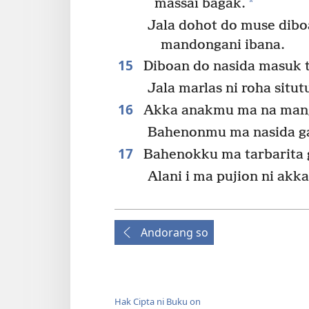
*
massai bagak.
Jala dohot do muse diboa
mandongani ibana.
15
Diboan do nasida masuk tu
Jala marlas ni roha situt
16
Akka anakmu ma na man
Bahenonmu ma nasida ga
17
Bahenokku ma tarbarita g
Alani i ma pujion ni akka
Andorang so
Hak Cipta ni Buku on