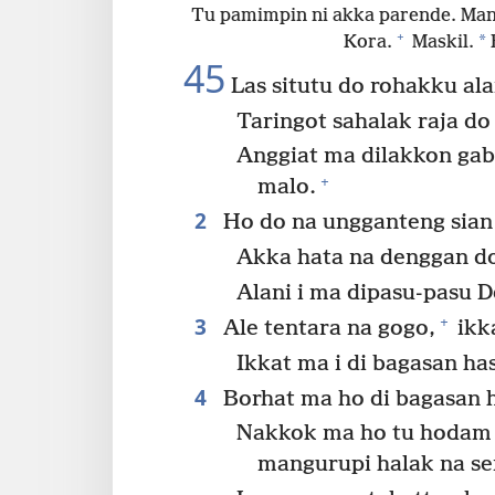
Tu pamimpin ni akka parende. Mangi
+
*
Kora.
Maskil.
E
45
Las situtu do rohakku ala
Taringot sahalak raja d
Anggiat ma dilakkon ga
+
malo.
2
Ho do na ungganteng sian 
Akka hata na denggan d
Alani i ma dipasu-pasu D
3
+
Ale tentara na gogo,
ikk
Ikkat ma i di bagasan h
4
Borhat ma ho di bagasan 
Nakkok ma ho tu hodam 
mangurupi halak na se