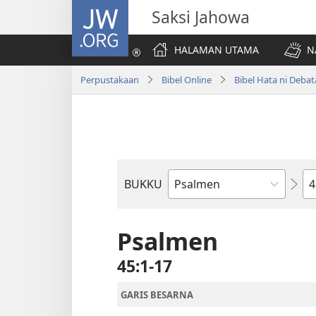
JW.ORG
Saksi Jahowa
HALAMAN UTAMA
N
Perpustakaan
Bibel Online
Bibel Hata ni Deba
Bi
BUKKU
Bukku
ni
Bibel
Psalmen
45:1-17
GARIS BESARNA