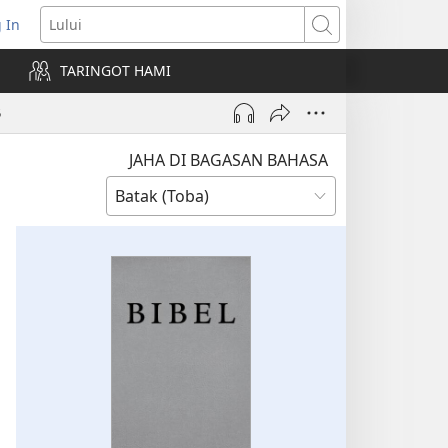
 In
pens
Lului
ew
TARINGOT HAMI
ndow)
5
JAHA DI BAGASAN BAHASA