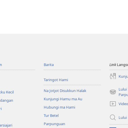
n
Barita
Link
Langs
Kunj
Taringot Hami
Lului
Na Jotjot Disukkun Halak
ku Kecil
(opens
Parp
Kunjungi Hamu ma Au
new
ndangan
Vide
window)
Hubungi ma Hami
ri
Tur Betel
Lului
Parpunguan
rsiajari