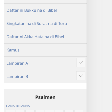
di
di
Tano
Tano
Daftar ni Bukku na di Bibel
na
na
Imbaru
Imbaru
Singkatan na di Surat na di Toru
Daftar ni Akka Hata na di Bibel
Kamus
Lampiran A
Patudu
na
Lampiran B
umgodang
Patudu
na
umgodang
Psalmen
GARIS BESARNA