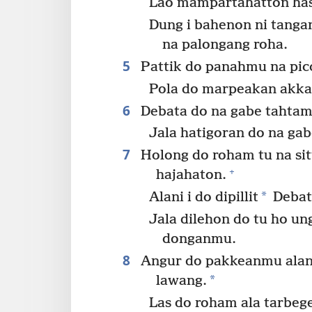
Lao mampartahatton hasi
Dung i bahenon ni tanga
na palongang roha.
5
Pattik do panahmu na piccu
Pola do marpeakan akka 
6
Debata do na gabe tahtam 
Jala hatigoran do na ga
7
Holong do roham tu na si
+
hajahaton.
*
Alani i do dipillit
Debat
Jala dilehon do tu ho un
donganmu.
8
Angur do pakkeanmu alani
*
lawang.
Las do roham ala tarbege