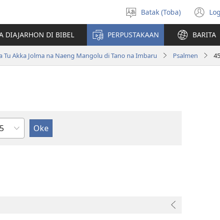
Batak (Toba)
Log
Pillit
(o
Hata
n
A DIAJARHON DI BIBEL
PERPUSTAKAAN
BARITA
wi
ta Tu Akka Jolma na Naeng Mangolu di Tano na Imbaru
Psalmen
4
ndu