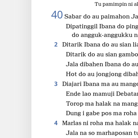
Tu pamimpin ni ak
40
Sabar do au paimahon J
Dipatinggil Ibana do pin
do angguk-anggukku na
2
Ditarik Ibana do au sian l
Ditarik do au sian gambo
Jala dibahen Ibana do au
Hot do au jongjong diba
3
Diajari Ibana ma au mang
Ende lao mamuji Debata
Torop ma halak na mangid
Dung i gabe pos ma roha
4
Marlas ni roha ma halak n
Jala na so marhaposan 