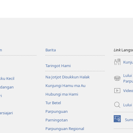
n
Barita
Link
Langs
Kunj
Taringot Hami
Lului
Na Jotjot Disukkun Halak
ku Kecil
(opens
Parp
Kunjungi Hamu ma Au
new
ndangan
Vide
window)
Hubungi ma Hami
ri
Tur Betel
Lului
Parpunguan
rsiajari
Sum
Parningotan
(opens
new
Parpunguan Regional