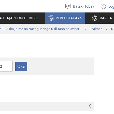
Batak (Toba)
Log
Pillit
(o
Hata
n
A DIAJARHON DI BIBEL
PERPUSTAKAAN
BARITA
wi
ta Tu Akka Jolma na Naeng Mangolu di Tano na Imbaru
Psalmen
4
ndu