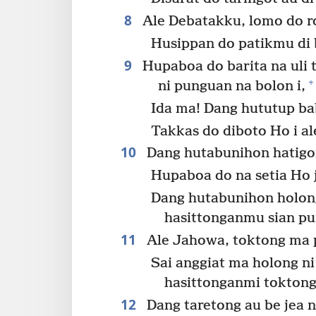
8
Ale Debatakku, lomo do 
Husippan do patikmu di
9
Hupaboa do barita na uli 
+
ni punguan na bolon i,
Ida ma! Dang hututup b
Takkas do diboto Ho i a
10
Dang hutabunihon hatigo
Hupaboa do na setia Ho j
Dang hutabunihon holong
hasittonganmu sian pu
11
Ale Jahowa, toktong ma p
Sai anggiat ma holong ni
hasittonganmi toktong
12
Dang taretong au be jea n