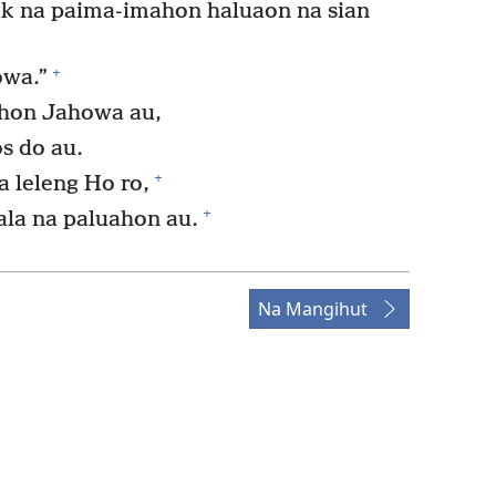
ak na paima-imahon haluaon na sian
+
owa.”
ahon Jahowa au,
os do au.
+
 leleng Ho ro,
+
ala na paluahon au.
Na Mangihut