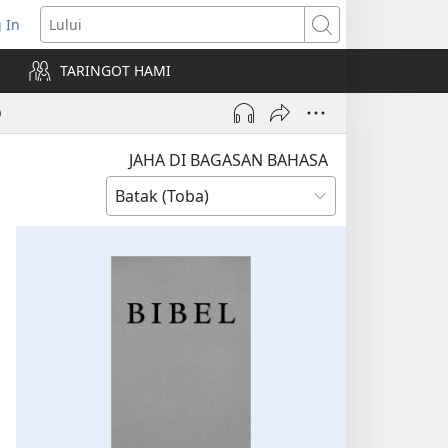
 In
pens
Lului
ew
TARINGOT HAMI
ndow)
0
JAHA DI BAGASAN BAHASA