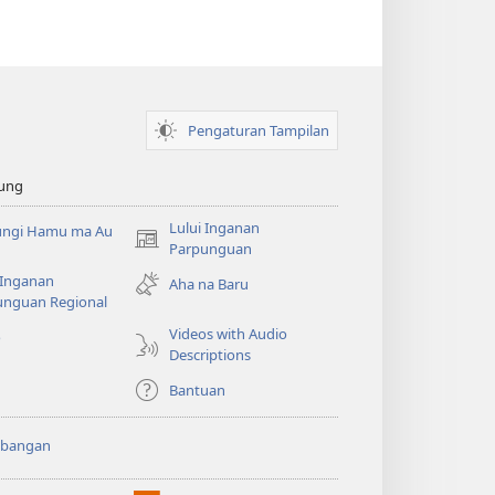
Pengaturan Tampilan
ung
Lului Inganan
ungi Hamu ma Au
(opens
Parpunguan
new
 Inganan
Aha na Baru
window)
unguan Regional
Videos with Audio
o
Descriptions
Bantuan
bangan