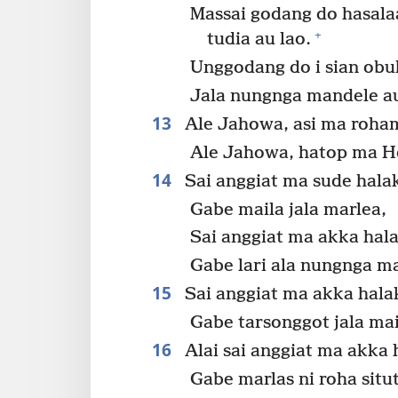
Massai godang do hasal
+
tudia au lao.
Unggodang do i sian obu
Jala nungnga mandele a
13
Ale Jahowa, asi ma roham
Ale Jahowa, hatop ma H
14
Sai anggiat ma sude hala
Gabe maila jala marlea,
Sai anggiat ma akka hal
Gabe lari ala nungnga ma
15
Sai anggiat ma akka hala
Gabe tarsonggot jala mai
16
Alai sai anggiat ma akka 
Gabe marlas ni roha situ