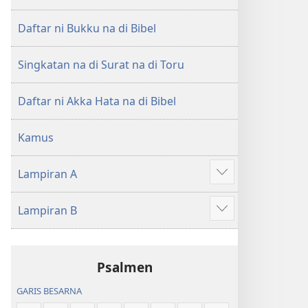
di
di
Tano
Tano
Daftar ni Bukku na di Bibel
na
na
Imbaru
Imbaru
Singkatan na di Surat na di Toru
Daftar ni Akka Hata na di Bibel
Kamus
Lampiran A
Patudu
na
Lampiran B
umgodang
Patudu
na
umgodang
Psalmen
GARIS BESARNA