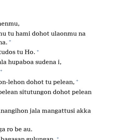
henmu,
u tu hami dohot ulaonmu na
+
ha.
+
tudos tu Ho.
la hupaboa sudena i,
+
+
n-lehon dohot tu pelean,
pelean situtungon dohot pelean
anangihon jala mangattusi akka
a ro be au.
+
i bagasan gulungan.