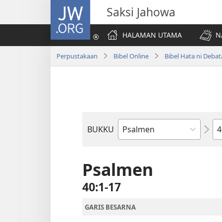
JW.ORG
Saksi Jahowa
HALAMAN UTAMA
N
Perpustakaan
Bibel Online
Bibel Hata ni Deba
Bi
BUKKU
Bukku
ni
Bibel
Psalmen
40:1-17
GARIS BESARNA