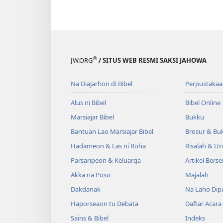
®
JW.ORG
/ SITUS WEB RESMI SAKSI JAHOWA
Na Diajarhon di Bibel
Perpustakaa
Alus ni Bibel
Bibel Online
Marsiajar Bibel
Bukku
Bantuan Lao Marsiajar Bibel
Brosur & Buk
Hadameon & Las ni Roha
Risalah & U
Parsaripeon & Keluarga
Artikel Berse
Akka na Poso
Majalah
Dakdanak
Na Laho Dipa
Haporseaon tu Debata
Daftar Acara
Sains & Bibel
Indeks