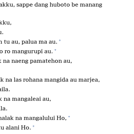
aakku, sappe dang huboto be manang
kku,
u.
+
 tu au, palua ma au.
+
o ro mangurupi au.
k na naeng pamatehon au,
ak na las rohana mangida au marjea,
ila.
k na mangaleai au,
la.
+
halak na mangalului Ho,
+
tu alani Ho.