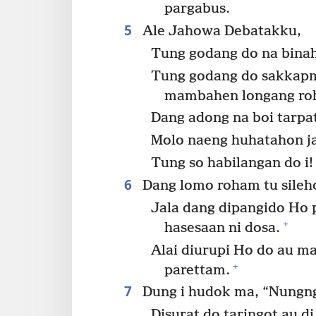
pargabus.
5
Ale Jahowa Debatakku,
Tung godang do na bina
Tung godang do sakkapm
mambahen longang ro
Dang adong na boi tarpa
Molo naeng huhatahon ja
Tung so habilangan do i!
6
Dang lomo roham tu sileho
Jala dang dipangido Ho 
+
hasesaan ni dosa.
Alai diurupi Ho do au m
+
parettam.
7
Dung i hudok ma, “Nungng
Disurat do taringot au d