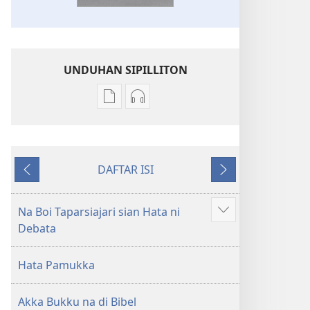
UNDUHAN SIPILLITON
Sipilliton
Sipiliton
lao
mandownload
mandownload
audio
Bibel
Bibel
DAFTAR ISI
Hata
Hata
Andorang
Na
ni
ni
so
Mangihut
Debata
Debata
Na Boi Taparsiajari sian Hata ni
Patudu
tu
tu
Debata
na
Akka
Akka
umgodang
Jolma
Jolma
Hata Pamukka
na
na
Naeng
Naeng
Akka Bukku na di Bibel
Mangolu
Mangolu