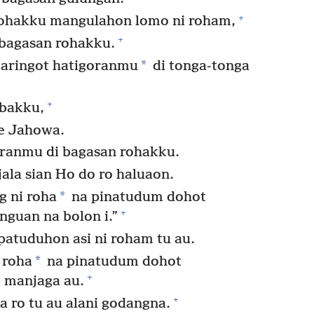
+
rohakku mangulahon lomo ni roham,
+
 bagasan rohakku.
*
taringot hatigoranmu
di tonga-tonga
+
abakku,
le Jahowa.
ranmu di bagasan rohakku.
ala sian Ho do ro haluaon.
*
 ni roha
na pinatudum dohot
+
nguan na bolon i.”
atuduhon asi ni roham tu au.
*
 roha
na pinatudum dohot
+
 manjaga au.
+
a ro tu au alani godangna.