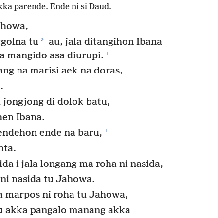
ka parende. Ende ni si Daud.
ahowa,
*
ggolna tu
au, jala ditangihon Ibana
+
 mangido asa diurupi.
iang na marisi aek na doras,
.
 jongjong di dolok batu,
hen Ibana.
+
endehon ende na baru,
nta.
a i jala longang ma roha ni nasida,
 ni nasida tu Jahowa.
a marpos ni roha tu Jahowa,
tu akka pangalo manang akka