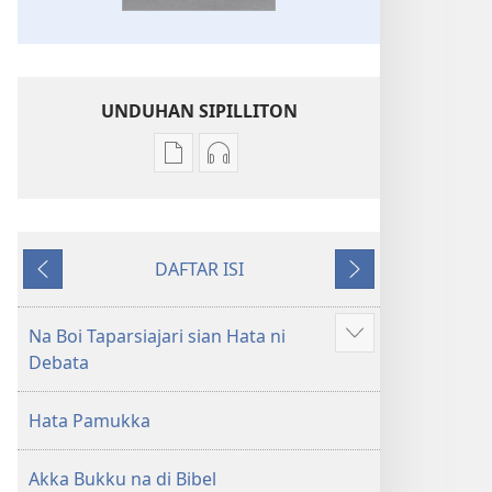
UNDUHAN SIPILLITON
Sipilliton
Sipiliton
lao
mandownload
mandownload
audio
Bibel
Bibel
DAFTAR ISI
Hata
Hata
Andorang
Na
ni
ni
so
Mangihut
Debata
Debata
Na Boi Taparsiajari sian Hata ni
Patudu
tu
tu
Debata
na
Akka
Akka
umgodang
Jolma
Jolma
Hata Pamukka
na
na
Naeng
Naeng
Akka Bukku na di Bibel
Mangolu
Mangolu