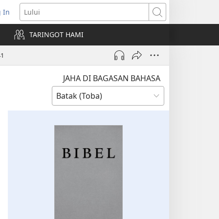
 In
pens
Lului
ew
TARINGOT HAMI
ndow)
41
JAHA DI BAGASAN BAHASA