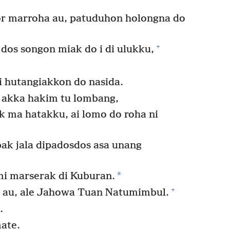
or marroha au, patuduhon holongna do
+
 dos songon miak do i di ulukku,
ai hutangiakkon do nasida.
 akka hakim tu lombang,
k ma hatakku, ai lomo do roha ni
ak jala dipadosdos asa unang
*
mi marserak di Kuburan.
+
 au, ale Jahowa Tuan Natumimbul.
.
ate.