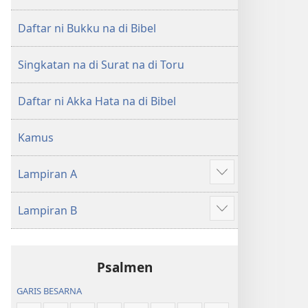
di
di
Tano
Tano
Daftar ni Bukku na di Bibel
na
na
Imbaru
Imbaru
Singkatan na di Surat na di Toru
Daftar ni Akka Hata na di Bibel
Kamus
Lampiran A
Patudu
na
Lampiran B
umgodang
Patudu
na
umgodang
Psalmen
GARIS BESARNA