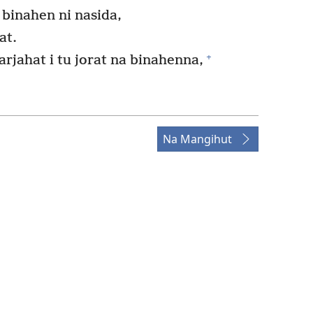
binahen ni nasida,
at.
+
jahat i tu jorat na binahenna,
Na Mangihut