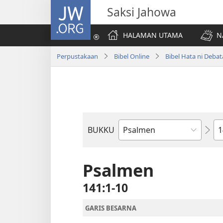
JW.ORG
Saksi Jahowa
HALAMAN UTAMA
N
Perpustakaan
Bibel Online
Bibel Hata ni Deba
Bi
BUKKU
Bukku
ni
Bibel
Psalmen
141:1-10
GARIS BESARNA