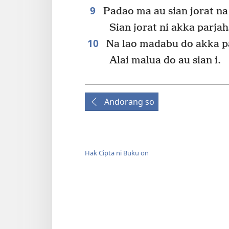
9
Padao ma au sian jorat na 
Sian jorat ni akka parjah
10
Na lao madabu do akka par
Alai malua do au sian i.
Andorang so
Hak Cipta ni Buku on