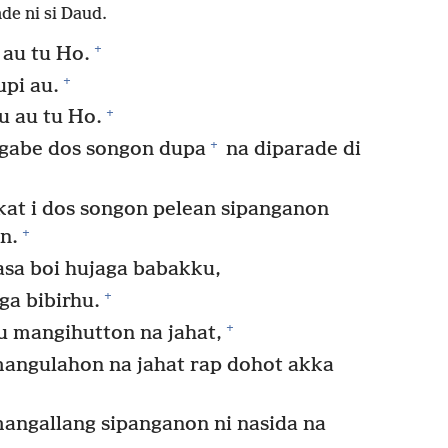
de ni si Daud.
+
 au tu Ho.
+
pi au.
+
u au tu Ho.
+
 gabe dos songon dupa
na diparade di
kat i dos songon pelean sipanganon
+
n.
sa boi hujaga babakku,
+
ga bibirhu.
+
u mangihutton na jahat,
angulahon na jahat rap dohot akka
angallang sipanganon ni nasida na