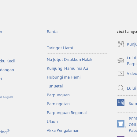
n
Barita
Link
Langs
Kunj
Taringot Hami
Lului
Na Jotjot Disukkun Halak
ku Kecil
(opens
Parp
Kunjungi Hamu ma Au
new
ndangan
Vide
window)
Hubungi ma Hami
ri
Tur Betel
Lului
Parpunguan
rsiajari
Sum
Parningotan
(opens
new
Parpunguan Regional
window)
PER
Ulaon
ONL
(opens
Akka Pengalaman
Pab
®
ting
new