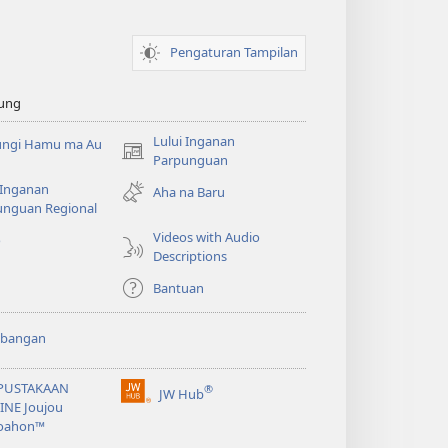
Pengaturan Tampilan
ung
Lului Inganan
ungi Hamu ma Au
(opens
Parpunguan
new
 Inganan
Aha na Baru
window)
unguan Regional
Videos with Audio
o
Descriptions
Bantuan
bangan
PUSTAKAAN
®
JW Hub
(opens
INE Joujou
new
oahon™
window)