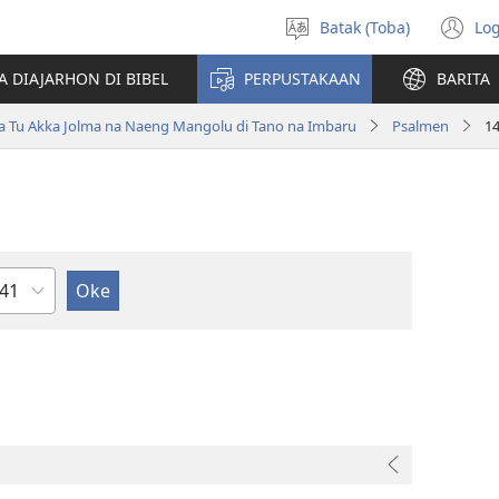
Batak (Toba)
Log
Pillit
(o
Hata
n
A DIAJARHON DI BIBEL
PERPUSTAKAAN
BARITA
wi
ta Tu Akka Jolma na Naeng Mangolu di Tano na Imbaru
Psalmen
1
ndu