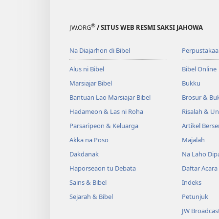
®
JW.ORG
/ SITUS WEB RESMI SAKSI JAHOWA
Na Diajarhon di Bibel
Perpustakaa
Alus ni Bibel
Bibel Online
Marsiajar Bibel
Bukku
Bantuan Lao Marsiajar Bibel
Brosur & Buk
Hadameon & Las ni Roha
Risalah & U
Parsaripeon & Keluarga
Artikel Berse
Akka na Poso
Majalah
Dakdanak
Na Laho Dipa
Haporseaon tu Debata
Daftar Acara
Sains & Bibel
Indeks
Sejarah & Bibel
Petunjuk
JW Broadcas