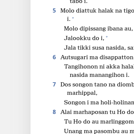
tabo i.
5
Molo diattuk halak na tig
+
i.
Molo dipissang ibana au,
+
Jalookku do i,
Jala tikki susa nasida, s
6
Autsugari ma disappatton
Tangihonon ni akka hala
nasida manangihon i.
7
Dos songon tano na diomb
marhippal,
Songon i ma holi-holina
8
Alai marhaposan tu Ho do
Tu Ho do au marlinggom
Unang ma pasombu au m