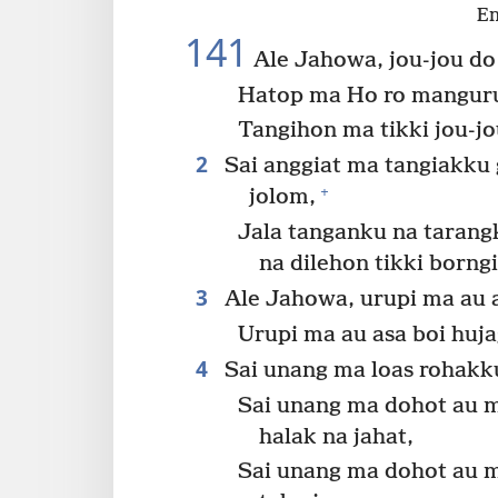
En
141
Ale Jahowa, jou-jou do
Hatop ma Ho ro manguru
Tangihon ma tikki jou-jo
2
Sai anggiat ma tangiakku
+
jolom,
Jala tanganku na tarang
na dilehon tikki borngi
3
Ale Jahowa, urupi ma au a
Urupi ma au asa boi huja
4
Sai unang ma loas rohakk
Sai unang ma dohot au m
halak na jahat,
Sai unang ma dohot au m