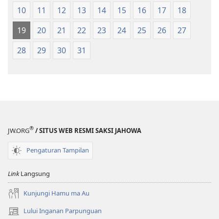
di
di
10
11
12
13
14
15
16
17
18
Tano
Tano
na
na
19
20
21
22
23
24
25
26
27
Imbaru
Imbaru
28
29
30
31
®
JW.ORG
/ SITUS WEB RESMI SAKSI JAHOWA
Pengaturan Tampilan
Link
Langsung
Kunjungi Hamu ma Au
Lului Inganan Parpunguan
(opens