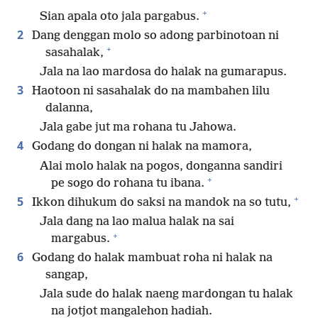
+
Sian apala oto jala pargabus.
2
Dang denggan molo so adong parbinotoan ni
+
sasahalak,
Jala na lao mardosa do halak na gumarapus.
3
Haotoon ni sasahalak do na mambahen lilu
dalanna,
Jala gabe jut ma rohana tu Jahowa.
4
Godang do dongan ni halak na mamora,
Alai molo halak na pogos, donganna sandiri
+
pe sogo do rohana tu ibana.
+
5
Ikkon dihukum do saksi na mandok na so tutu,
Jala dang na lao malua halak na sai
+
margabus.
6
Godang do halak mambuat roha ni halak na
sangap,
Jala sude do halak naeng mardongan tu halak
na jotjot mangalehon hadiah.