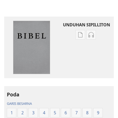
UNDUHAN SIPILLITON
Sipilliton
Sipiliton
lao
mandownloa
mandownload
audio
Bibel
Bibel
Hata
Hata
ni
ni
Debata
Debata
tu
tu
Akka
Akka
Poda
Jolma
Jolma
na
na
GARIS BESARNA
Naeng
Naeng
1
2
3
4
5
6
7
8
9
Mangolu
Mangolu