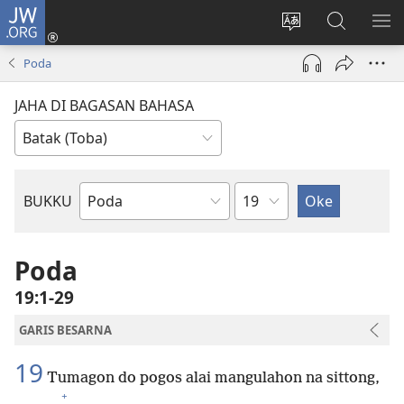
JW.ORG
Log
In
Ganti
Lului
PA
(opens
hata
di
ME
Poda
new
situs
JW.ORG
window)
JAHA DI BAGASAN BAHASA
Bindu
BUKKU
Bukku
ni
Bibel
Poda
19:1-29
GARIS BESARNA
19
Tumagon do pogos alai mangulahon na sittong,
+