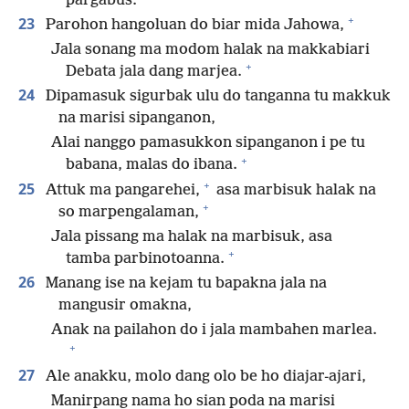
pargabus.
+
23
Parohon hangoluan do biar mida Jahowa,
Jala sonang ma modom halak na makkabiari
+
Debata jala dang marjea.
24
Dipamasuk sigurbak ulu do tanganna tu makkuk
na marisi sipanganon,
Alai nanggo pamasukkon sipanganon i pe tu
+
babana, malas do ibana.
+
25
Attuk ma pangarehei,
asa marbisuk halak na
+
so marpengalaman,
Jala pissang ma halak na marbisuk, asa
+
tamba parbinotoanna.
26
Manang ise na kejam tu bapakna jala na
mangusir omakna,
Anak na pailahon do i jala mambahen marlea.
+
27
Ale anakku, molo dang olo be ho diajar-ajari,
Manirpang nama ho sian poda na marisi