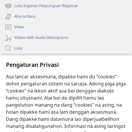
new
Lului Inganan Parpunguan Regional
(opens
window)
new
Aha na Baru
window)
Video
Videos with Audio Descriptions
Lului
Bantuan
Pengaturan Privasi
Sumbangan
Asa lancar aksesmuna, dipakke hami do “cookies”
(opens
new
dohot pengaturan sistem na sarupa. Adong piga-piga
window)
PERPUSTAKAAN ONLINE Joujou Paboahon™
“cookies” na ikkon aktif asa boi denggan diakses
(opens
hamu situsnami. Alai boi do dipillit hamu lao
new
®
JW Hub
window)
pangoluhon manang na dang “cookies” na asing, na
(opens
holan dipakke hami asa lam denggan aksesmuna.
new
®
JW Library
window)
Dang dipakke hami datamuna lao diperjualbelihon
manang disalahgunahon. Informasi na asing taringot