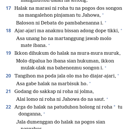
mangihutton dalan na sittong.
17
Halak na marasi ni roha tu na pogos dos songon
+
na mangalehon pinjaman tu Jahowa,
+
Baloson ni Debata do pambahenanna i.
+
18
Ajar-ajari ma anakmu bissan adong dope tikki,
Asa unang ho na martanggung jawab molo
+
mate ibana.
19
Ikkon dihukum do halak na mura-mura muruk,
Molo dipalua ho ibana sian hukuman, ikkon
+
mulak-ulak ma bahenonmu songon i.
+
20
Tangihon ma poda jala olo ma ho diajar-ajari,
+
Asa gabe halak na marbisuk ho.
21
Godang do sakkap ni roha ni jolma,
+
Alai lomo ni roha ni Jahowa do na saut.
22
*
Arga do halak na patuduhon holong ni roha
tu
+
donganna,
Jala dumenggan do halak na pogos sian