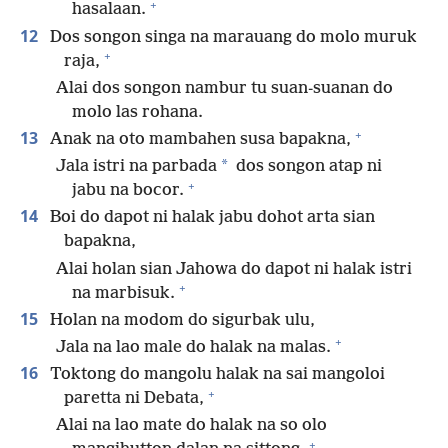
+
hasalaan.
12
Dos songon singa na marauang do molo muruk
+
raja,
Alai dos songon nambur tu suan-suanan do
molo las rohana.
+
13
Anak na oto mambahen susa bapakna,
*
Jala istri na parbada
dos songon atap ni
+
jabu na bocor.
14
Boi do dapot ni halak jabu dohot arta sian
bapakna,
Alai holan sian Jahowa do dapot ni halak istri
+
na marbisuk.
15
Holan na modom do sigurbak ulu,
+
Jala na lao male do halak na malas.
16
Toktong do mangolu halak na sai mangoloi
+
paretta ni Debata,
Alai na lao mate do halak na so olo
+