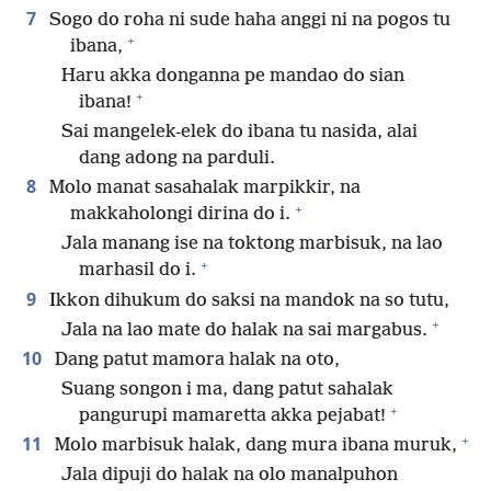
7
Sogo do roha ni sude haha anggi ni na pogos tu
+
ibana,
Haru akka donganna pe mandao do sian
+
ibana!
Sai mangelek-elek do ibana tu nasida, alai
dang adong na parduli.
8
Molo manat sasahalak marpikkir, na
+
makkaholongi dirina do i.
Jala manang ise na toktong marbisuk, na lao
+
marhasil do i.
9
Ikkon dihukum do saksi na mandok na so tutu,
+
Jala na lao mate do halak na sai margabus.
10
Dang patut mamora halak na oto,
Suang songon i ma, dang patut sahalak
+
pangurupi mamaretta akka pejabat!
+
11
Molo marbisuk halak, dang mura ibana muruk,
Jala dipuji do halak na olo manalpuhon