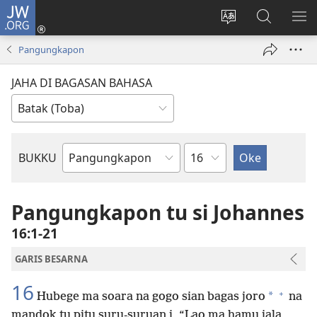
JW.ORG
Log
In
Ganti
Lului
PA
(opens
hata
di
ME
Pangungkapon
new
situs
JW.ORG
window)
JAHA DI BAGASAN BAHASA
Bindu
BUKKU
Bukku
ni
Bibel
Pangungkapon tu si Johannes
16:1-21
GARIS BESARNA
16
+
*
Hubege ma soara na gogo sian bagas joro
na
mandok tu pitu suru-suruan i, “Lao ma hamu jala