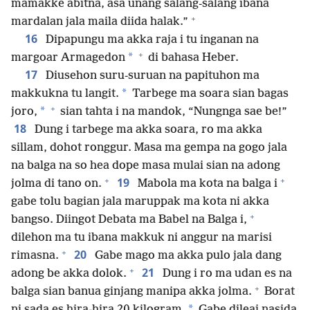
mamakke abitna, asa unang salang-salang ibana
+
mardalan jala maila diida halak.”
16
Dipapungu ma akka raja i tu inganan na
+
*
margoar Armagedon
di bahasa Heber.
17
Diusehon suru-suruan na papituhon ma
*
makkukna tu langit.
Tarbege ma soara sian bagas
+
*
joro,
sian tahta i na mandok, “Nungnga sae be!”
18
Dung i tarbege ma akka soara, ro ma akka
sillam, dohot ronggur. Masa ma gempa na gogo jala
na balga na so hea dope masa mulai sian na adong
+
+
19
jolma di tano on.
Mabola ma kota na balga i
gabe tolu bagian jala maruppak ma kota ni akka
+
bangso. Diingot Debata ma Babel na Balga i,
dilehon ma tu ibana makkuk ni anggur na marisi
+
20
rimasna.
Gabe mago ma akka pulo jala dang
+
21
adong be akka dolok.
Dung i ro ma udan es na
+
balga sian banua ginjang manipa akka jolma.
Borat
*
ni sada es hira-hira 20 kilogram.
Gabe dileai nasida