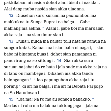
pakkilalaan ni nasida dohot alani bisul ni nasida i.
Alai dang muba nasida sian akka ulaonna.
12
Diusehon suru-suruan na paonomhon ma
+
makkukna tu Sunge Euprat na balga.
Gabe
+
mahiang ma aekna.
Alani i, gabe boi ma mardalan
+
akka raja
na sian timur sian i.
13
Dung i, huida ma kaluar tolu hata na ramun na
+
songon katak. Kaluar ma i sian baba ni naga i,
sian
baba ni binatang buas i, dohot sian pamangan ni
14
panurirang na so sittong i.
Sian akka suru-
suruan na jahat do ro hata i jala sude ma akka raja na
di tano on mambege i. Dibahen ma akka tanda
+
*
halongangan
lao papunguhon akka raja i tu
+
porang
di ari na balga, i ma ari ni Debata Pargogo
+
na So Hatudosan i.
+
15
“Ida ma! Na ro ma au songon panakko.
+
Marlas ni roha ma halak na toktong jaga
jala na