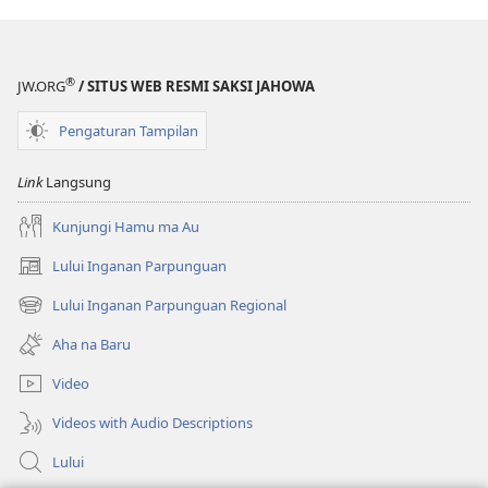
®
JW.ORG
/ SITUS WEB RESMI SAKSI JAHOWA
Pengaturan Tampilan
Link
Langsung
Kunjungi Hamu ma Au
Lului Inganan Parpunguan
(opens
new
Lului Inganan Parpunguan Regional
(opens
window)
new
Aha na Baru
window)
Video
Videos with Audio Descriptions
Lului