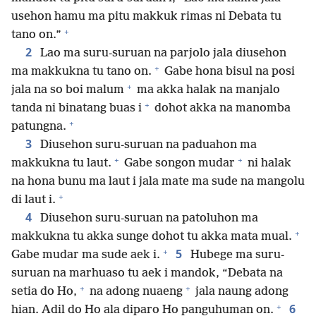
usehon hamu ma pitu makkuk rimas ni Debata tu
+
tano on.”
2
Lao ma suru-suruan na parjolo jala diusehon
+
ma makkukna tu tano on.
Gabe hona bisul na posi
+
jala na so boi malum
ma akka halak na manjalo
+
tanda ni binatang buas i
dohot akka na manomba
+
patungna.
3
Diusehon suru-suruan na paduahon ma
+
+
makkukna tu laut.
Gabe songon mudar
ni halak
na hona bunu ma laut i jala mate ma sude na mangolu
+
di laut i.
4
Diusehon suru-suruan na patoluhon ma
+
makkukna tu akka sunge dohot tu akka mata mual.
+
5
Gabe mudar ma sude aek i.
Hubege ma suru-
suruan na marhuaso tu aek i mandok, “Debata na
+
+
setia do Ho,
na adong nuaeng
jala naung adong
+
6
hian. Adil do Ho ala diparo Ho panguhuman on.