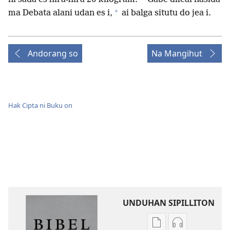
+
ma Debata alani udan es i,
ai balga situtu do jea i.
Andorang so
Na Mangihut
Hak Cipta ni Buku on
UNDUHAN SIPILLITON
Sipilliton
Sipiliton