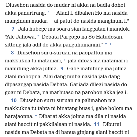
Diusehon nasida do mudar ni akka na badia dohot
+
*
akka panurirang.
Alani i, dibahen Ho ma nasida
+
manginum mudar,
ai patut do nasida manginum i.”
+
7
Jala hubege ma soara sian langgatan i mandok,
+
*
“Ale Jahowa,
Debata Pargogo na So Hatudosan,
+
*
sittong jala adil do akka panguhumanmi.”
8
Diusehon suru-suruan na paopatton ma
+
makkukna tu mataniari,
jala diloas ma mataniari i
9
manutung akka jolma.
Gabe matutung ma jolma
alani mohopna. Alai dang muba nasida jala dang
dipasangap nasida Debata. Gariada dileai nasida do
goar ni Debata, na marhuaso na parohon akka jea i.
10
Diusehon suru-suruan na palimahon ma
makkukna tu tahta ni binatang buas i, gabe holom ma
+
harajaonna.
Diharat akka jolma ma dila ni nasida
11
alani haccit ni pakkilalaan ni nasida.
Diburai
nasida ma Debata na di banua ginjang alani haccit ni