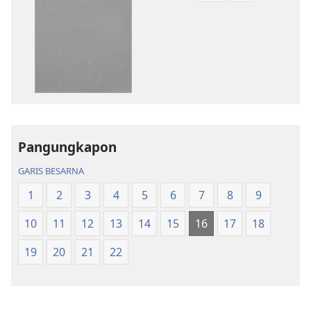
lao
mandownloa
mandownload
audio
Bibel
Bibel
Hata
Hata
ni
ni
Debata
Debata
tu
tu
Akka
Akka
Pangungkapon
Jolma
Jolma
na
na
GARIS BESARNA
Naeng
Naeng
1
2
3
4
5
6
7
8
9
Mangolu
Mangolu
di
di
10
11
12
13
14
15
16
17
18
Tano
Tano
na
na
19
20
21
22
Imbaru
Imbaru