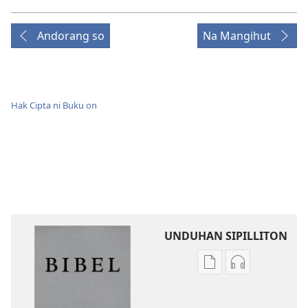
Andorang so
Na Mangihut
Hak Cipta ni Buku on
UNDUHAN SIPILLITON
Sipilliton
Sipiliton
lao
mandownloa
mandownload
audio