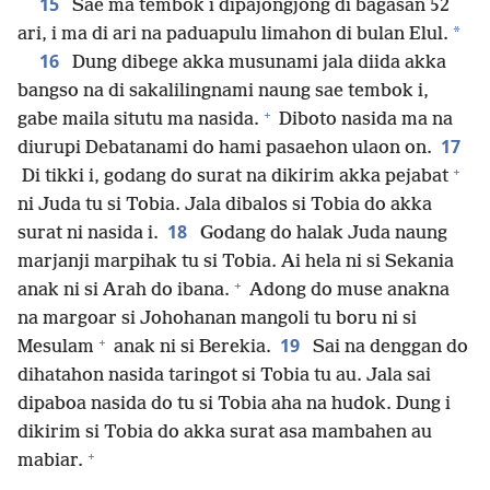
15
Sae ma tembok i dipajongjong di bagasan 52
*
ari, i ma di ari na paduapulu limahon di bulan Elul.
16
Dung dibege akka musunami jala diida akka
bangso na di sakalilingnami naung sae tembok i,
+
gabe maila situtu ma nasida.
Diboto nasida ma na
17
diurupi Debatanami do hami pasaehon ulaon on.
+
Di tikki i, godang do surat na dikirim akka pejabat
ni Juda tu si Tobia. Jala dibalos si Tobia do akka
18
surat ni nasida i.
Godang do halak Juda naung
marjanji marpihak tu si Tobia. Ai hela ni si Sekania
+
anak ni si Arah do ibana.
Adong do muse anakna
na margoar si Johohanan mangoli tu boru ni si
+
19
Mesulam
anak ni si Berekia.
Sai na denggan do
dihatahon nasida taringot si Tobia tu au. Jala sai
dipaboa nasida do tu si Tobia aha na hudok. Dung i
dikirim si Tobia do akka surat asa mambahen au
+
mabiar.