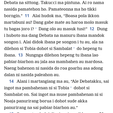
Debata na sittong. Takucci ma pintuna. Ai ro nama
nasida pamatehon ho. Pamateonna ma ho tikki
11
borngin.”
Alai hudok ma, “Boasa pola ikkon
martabuni au? Dang gabe mate au haroa molo masuk
+
12
tu bagas joro i?
Dang olo au masuk tusi!”
Dung
i huboto ma dang Debata na manuru ibana mandok
songon i. Alai didok ibana pe songon i tu au, ala na
+
dilehon si Tobia dohot si Sambalat
do hepeng tu
13
ibana.
Nungnga dilehon hepeng tu ibana lao
pabiar-biarhon au jala asa mambahen au mardosa.
Naeng bahenon ni nasida do roa goarhu asa adong
dalan ni nasida paleahon au.
14
Alani i martangiang ma au, “Ale Debatakku, sai
+
ingot ma pambahenan ni si Tobia
dohot si
Sambalat on. Sai ingot ma muse pambahenan ni si
Noaja panurirang borua i dohot sude akka
panurirang na sai pabiar-biarhon au.”