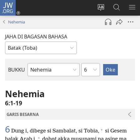
JW.ORG
Log
In
Ganti
Lului
PA
(opens
hata
di
ME
Nehemia
new
situs
JW.ORG
window)
JAHA DI BAGASAN BAHASA
Bindu
BUKKU
Bukku
ni
Bibel
Nehemia
6:1-19
GARIS BESARNA
6
+
Dung i, dibege si Sambalat, si Tobia,
si Gesem
+
halak Arab i,
dohot akka musunami na asing ma