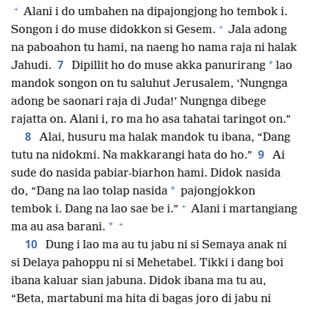
+
Alani i do umbahen na dipajongjong ho tembok i.
+
Songon i do muse didokkon si Gesem.
Jala adong
na paboahon tu hami, na naeng ho nama raja ni halak
7
*
Jahudi.
Dipillit ho do muse akka panurirang
lao
mandok songon on tu saluhut Jerusalem, ‘Nungnga
adong be saonari raja di Juda!’ Nungnga dibege
rajatta on. Alani i, ro ma ho asa tahatai taringot on.”
8
Alai, husuru ma halak mandok tu ibana, “Dang
9
tutu na nidokmi. Na makkarangi hata do ho.”
Ai
sude do nasida pabiar-biarhon hami. Didok nasida
*
do, “Dang na lao tolap nasida
pajongjokkon
+
tembok i. Dang na lao sae be i.”
Alani i martangiang
+
*
ma au asa barani.
10
Dung i lao ma au tu jabu ni si Semaya anak ni
si Delaya pahoppu ni si Mehetabel. Tikki i dang boi
ibana kaluar sian jabuna. Didok ibana ma tu au,
“Beta, martabuni ma hita di bagas joro di jabu ni