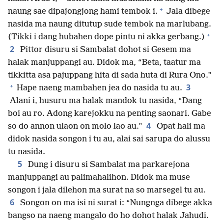
+
naung sae dipajongjong hami tembok i.
Jala dibege
nasida ma naung ditutup sude tembok na marlubang.
+
(Tikki i dang hubahen dope pintu ni akka gerbang.)
2
Pittor disuru si Sambalat dohot si Gesem ma
halak manjuppangi au. Didok ma, “Beta, taatur ma
tikkitta asa pajuppang hita di sada huta di Rura Ono.”
+
3
Hape naeng mambahen jea do nasida tu au.
Alani i, husuru ma halak mandok tu nasida, “Dang
boi au ro. Adong karejokku na penting saonari. Gabe
4
so do annon ulaon on molo lao au.”
Opat hali ma
didok nasida songon i tu au, alai sai sarupa do alussu
tu nasida.
5
Dung i disuru si Sambalat ma parkarejona
manjuppangi au palimahalihon. Didok ma muse
songon i jala dilehon ma surat na so marsegel tu au.
6
Songon on ma isi ni surat i: “Nungnga dibege akka
bangso na naeng mangalo do ho dohot halak Jahudi.