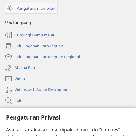
Pengaturan Tampilan
Link
Langsung
Kunjungi Hamu ma Au
Lului Inganan Parpunguan
(opens
new
Lului Inganan Parpunguan Regional
(opens
window)
new
Aha na Baru
window)
Video
Videos with Audio Descriptions
Lului
Bantuan
Pengaturan Privasi
Sumbangan
Asa lancar aksesmuna, dipakke hami do “cookies”
(opens
new