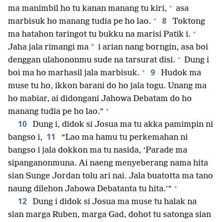
+
ma manimbil ho tu kanan manang tu kiri,
asa
+
8
marbisuk ho manang tudia pe ho lao.
Toktong
+
ma hatahon taringot tu bukku na marisi Patik i.
*
Jaha jala rimangi ma
i arian nang borngin, asa boi
+
denggan ulahononmu sude na tarsurat disi.
Dung i
+
9
boi ma ho marhasil jala marbisuk.
Hudok ma
muse tu ho, ikkon barani do ho jala togu. Unang ma
ho mabiar, ai didongani Jahowa Debatam do ho
+
manang tudia pe ho lao.”
10
Dung i, didok si Josua ma tu akka pamimpin ni
11
bangso i,
“Lao ma hamu tu perkemahan ni
bangso i jala dokkon ma tu nasida, ‘Parade ma
sipanganonmuna. Ai naeng menyeberang nama hita
sian Sunge Jordan tolu ari nai. Jala buatotta ma tano
+
naung dilehon Jahowa Debatanta tu hita.’”
12
Dung i didok si Josua ma muse tu halak na
sian marga Ruben, marga Gad, dohot tu satonga sian