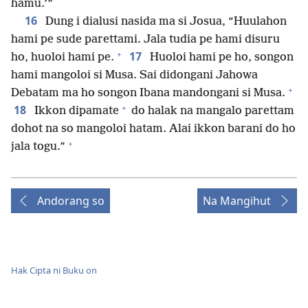
hamu.’”
16
Dung i dialusi nasida ma si Josua, “Huulahon
hami pe sude parettami. Jala tudia pe hami disuru
+
17
ho, huoloi hami pe.
Huoloi hami pe ho, songon
hami mangoloi si Musa. Sai didongani Jahowa
+
Debatam ma ho songon Ibana mandongani si Musa.
+
18
Ikkon dipamate
do halak na mangalo parettam
dohot na so mangoloi hatam. Alai ikkon barani do ho
+
jala togu.”
Andorang so
Na Mangihut
Hak Cipta ni Buku on