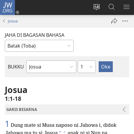
JW.ORG
Log
In
Ganti
Lului
PA
(opens
hata
di
ME
Josua
new
situs
JW.ORG
window)
JAHA DI BAGASAN BAHASA
Bindu
BUKKU
Bukku
ni
Bibel
Josua
1:1-18
GARIS BESARNA
1
Dung mate si Musa naposo ni Jahowa i, didok
+
*
Jahowa ma tu si Josua
anak ni si Nun na