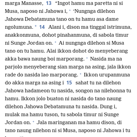
13
marga Manasse,
“Ingot hamu ma paretta ni si
+
Musa, naposo ni Jahowa i,
‘Nungnga dilehon
Jahowa Debatamuna tano on tu hamu asa dame
14
*
ngolumuna.
Alani i, dison ma tinggal istrimuna,
anakkonmuna, dohot pinahanmuna, di sabola timur
+
ni Sunge Jordan on.
Ai nungnga dilehon si Musa
tano on tu hamu. Alai ikkon dohot do menyeberang
+
akka bawa naung boi marporang.
Nasida ma na
parjolo menyeberang sian marga na asing, jala ikkon
+
rade do nasida lao marporang.
Ikkon urupanmuna
15
do akka marga na asing i
sahat tu na dilehon
Jahowa hadameon tu nasida, songon na nilehonna tu
hamu. Ikkon jolo buaton ni nasida do tano naung
dilehon Jahowa Debatamuna tu nasida. Dung i,
mulak ma hamu tuson, tu sabola timur ni Sunge
+
Jordan on.
Jala maringanan ma hamu dison, di
tano naung nilehon ni si Musa, naposo ni Jahowa i tu