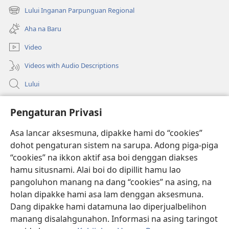
new
Lului Inganan Parpunguan Regional
(opens
window)
new
Aha na Baru
window)
Video
Videos with Audio Descriptions
Lului
Bantuan
Pengaturan Privasi
Sumbangan
Asa lancar aksesmuna, dipakke hami do “cookies”
(opens
new
dohot pengaturan sistem na sarupa. Adong piga-piga
window)
PERPUSTAKAAN ONLINE Joujou Paboahon™
“cookies” na ikkon aktif asa boi denggan diakses
(opens
hamu situsnami. Alai boi do dipillit hamu lao
new
®
JW Hub
window)
pangoluhon manang na dang “cookies” na asing, na
(opens
holan dipakke hami asa lam denggan aksesmuna.
new
®
JW Library
window)
Dang dipakke hami datamuna lao diperjualbelihon
manang disalahgunahon. Informasi na asing taringot