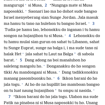
+
2
mangurupi
si Musa,
“Nungnga mate si Musa
+
naposokki.
Saonari lao ma ho dohot sude bangso
Israel menyeberang sian Sunge Jordan. Jala masuk
+
3
ma hamu tu tano na hulehon tu bangso Israel.
Tudia pe hamu lao, lehonokku do inganan i tu hamu
+
4
songon na hujanjihon tu si Musa.
Lehonokku do
tu hamu mulai sian gurun on sahat tu Libanon, sahat
tu Sunge Euprat, sunge na balga i, i ma sude tano ni
+
*
halak Het
jala sahat tu Laut na Balga
di sabola
+
5
barat.
Dang adong na boi manaluhon ho
+
saleleng mangolu ho.
Donganakku do ho songon
+
tikki Au mandongani si Musa.
Dang tadikkonokku
+
6
manang pasombuonku ho.
Ikkon barani do ho
+
jala togu.
Ai ho do na hupillit lao mamboan bangso
+
*
on tu luat naung hujanjihon
tu ompu ni nasida.
7
“Ikkon barani do ho jala togu. Ulahon ma sude
Patik na pinaboa ni si Musa naposokki tu ho. Unang