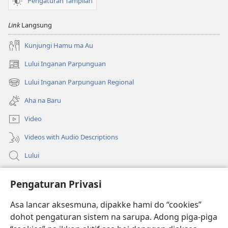
Pengaturan Tampilan
Link
Langsung
Kunjungi Hamu ma Au
Lului Inganan Parpunguan
(opens
new
Lului Inganan Parpunguan Regional
(opens
window)
new
Aha na Baru
window)
Video
Videos with Audio Descriptions
Lului
Bantuan
Pengaturan Privasi
Sumbangan
Asa lancar aksesmuna, dipakke hami do “cookies”
(opens
new
dohot pengaturan sistem na sarupa. Adong piga-piga
window)
PERPUSTAKAAN ONLINE Joujou Paboahon™