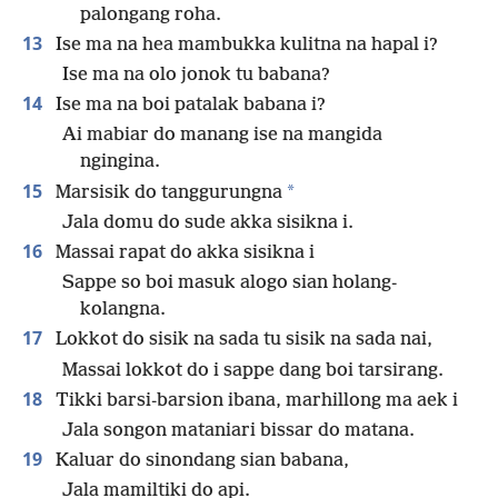
palongang roha.
13
Ise ma na hea mambukka kulitna na hapal i?
Ise ma na olo jonok tu babana?
14
Ise ma na boi patalak babana i?
Ai mabiar do manang ise na mangida
ngingina.
15
*
Marsisik do tanggurungna
Jala domu do sude akka sisikna i.
16
Massai rapat do akka sisikna i
Sappe so boi masuk alogo sian holang-
kolangna.
17
Lokkot do sisik na sada tu sisik na sada nai,
Massai lokkot do i sappe dang boi tarsirang.
18
Tikki barsi-barsion ibana, marhillong ma aek i
Jala songon mataniari bissar do matana.
19
Kaluar do sinondang sian babana,
Jala mamiltiki do api.