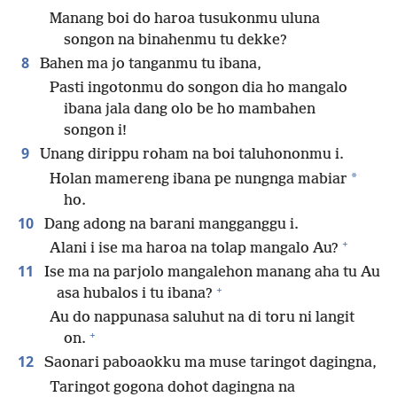
Manang boi do haroa tusukonmu uluna
songon na binahenmu tu dekke?
8
Bahen ma jo tanganmu tu ibana,
Pasti ingotonmu do songon dia ho mangalo
ibana jala dang olo be ho mambahen
songon i!
9
Unang dirippu roham na boi taluhononmu i.
*
Holan mamereng ibana pe nungnga mabiar
ho.
10
Dang adong na barani mangganggu i.
+
Alani i ise ma haroa na tolap mangalo Au?
11
Ise ma na parjolo mangalehon manang aha tu Au
+
asa hubalos i tu ibana?
Au do nappunasa saluhut na di toru ni langit
+
on.
12
Saonari paboaokku ma muse taringot dagingna,
Taringot gogona dohot dagingna na