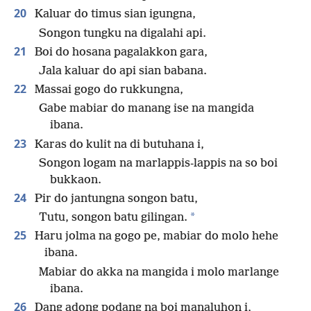
20
Kaluar do timus sian igungna,
Songon tungku na digalahi api.
21
Boi do hosana pagalakkon gara,
Jala kaluar do api sian babana.
22
Massai gogo do rukkungna,
Gabe mabiar do manang ise na mangida
ibana.
23
Karas do kulit na di butuhana i,
Songon logam na marlappis-lappis na so boi
bukkaon.
24
Pir do jantungna songon batu,
*
Tutu, songon batu gilingan.
25
Haru jolma na gogo pe, mabiar do molo hehe
ibana.
Mabiar do akka na mangida i molo marlange
ibana.
26
Dang adong podang na boi manaluhon i,