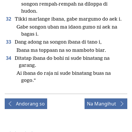
songon rempah-rempah na diloppa di
hudon.
32
Tikki marlange ibana, gabe margumo do aek i.
Gabe songon uban ma idaon gumo ni aek na
bagas i.
33
Dang adong na songon ibana di tano i,
Ibana ma toppaan na so mamboto biar.
34
Ditatap ibana do bohi ni sude binatang na
garang.
Ai ibana do raja ni sude binatang buas na
gogo.”
Andorang so
Na Mangihut