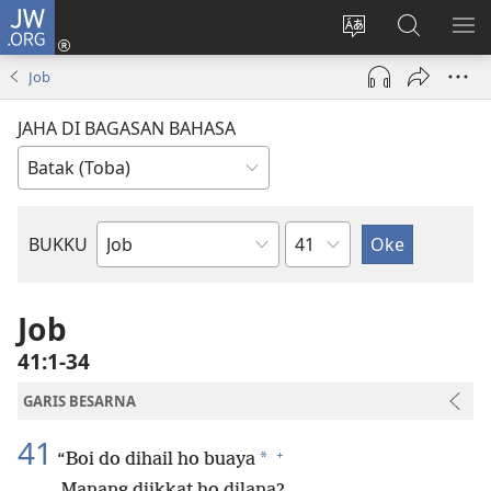
JW.ORG
Log
In
Ganti
Lului
PA
(opens
hata
di
ME
Job
new
situs
JW.ORG
window)
JAHA DI BAGASAN BAHASA
Bindu
BUKKU
Bukku
ni
Bibel
Job
41:1-34
GARIS BESARNA
41
+
*
“Boi do dihail ho buaya
Manang diikkat ho dilana?