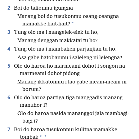
2
Boi do talionmu igungna
Manang boi do tusukonmu osang-osangna
*
mamakke hait-hait?
3
Tung olo ma i mangelek-elek tu ho,
Manang denggan makkatai tu ho?
4
Tung olo ma i mambahen parjanjian tu ho,
Asa gabe hatobanmu i saleleng ni lelengna?
5
Olo do haroa ho marmeami dohot i songon na
marmeami dohot pidong
Manang ikkatonmu i lao gabe meam-meam ni
borum?
6
Olo do haroa partiga-tiga manggadis manang
manuhor i?
Olo do haroa nasida mananggoi jala mambagi-
bagi i?
7
Boi do haroa tusukonmu kulitna mamakke
+
*
tombak