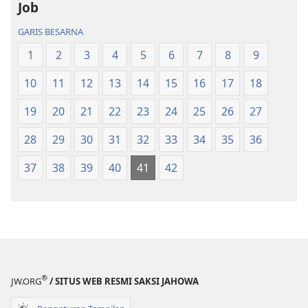
Job
Jolma
Jolma
na
na
GARIS BESARNA
Naeng
Naeng
1
2
3
4
5
6
7
8
9
Mangolu
Mangolu
di
di
10
11
12
13
14
15
16
17
18
Tano
Tano
na
na
19
20
21
22
23
24
25
26
27
Imbaru
Imbaru
28
29
30
31
32
33
34
35
36
37
38
39
40
41
42
®
JW.ORG
/ SITUS WEB RESMI SAKSI JAHOWA