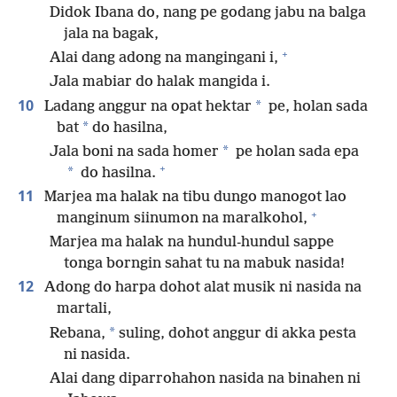
Didok Ibana do, nang pe godang jabu na balga
jala na bagak,
+
Alai dang adong na mangingani i,
Jala mabiar do halak mangida i.
10
*
Ladang anggur na opat hektar
pe, holan sada
*
bat
do hasilna,
*
Jala boni na sada homer
pe holan sada epa
+
*
do hasilna.
11
Marjea ma halak na tibu dungo manogot lao
+
manginum siinumon na maralkohol,
Marjea ma halak na hundul-hundul sappe
tonga borngin sahat tu na mabuk nasida!
12
Adong do harpa dohot alat musik ni nasida na
martali,
*
Rebana,
suling, dohot anggur di akka pesta
ni nasida.
Alai dang diparrohahon nasida na binahen ni