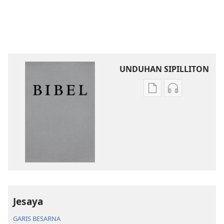
UNDUHAN SIPILLITON
Sipilliton
Sipiliton
lao
mandownloa
mandownload
audio
Bibel
Bibel
Hata
Hata
ni
ni
Debata
Debata
tu
tu
Akka
Akka
Jesaya
Jolma
Jolma
na
na
GARIS BESARNA