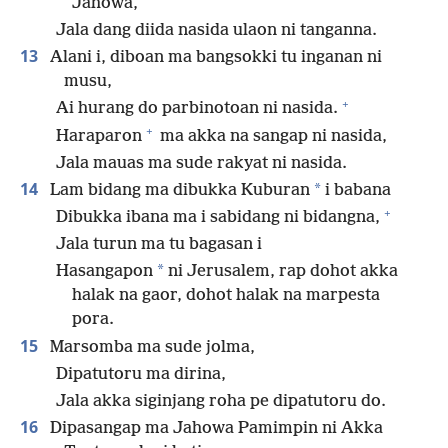
Jahowa,
Jala dang diida nasida ulaon ni tanganna.
13
Alani i, diboan ma bangsokki tu inganan ni
musu,
+
Ai hurang do parbinotoan ni nasida.
+
Haraparon
ma akka na sangap ni nasida,
Jala mauas ma sude rakyat ni nasida.
14
*
Lam bidang ma dibukka Kuburan
i babana
+
Dibukka ibana ma i sabidang ni bidangna,
Jala turun ma tu bagasan i
*
Hasangapon
ni Jerusalem, rap dohot akka
halak na gaor, dohot halak na marpesta
pora.
15
Marsomba ma sude jolma,
Dipatutoru ma dirina,
Jala akka siginjang roha pe dipatutoru do.
16
Dipasangap ma Jahowa Pamimpin ni Akka