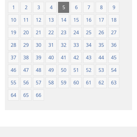
Naeng
Naeng
1
2
3
4
5
6
7
8
9
Mangolu
Mangolu
di
di
10
11
12
13
14
15
16
17
18
Tano
Tano
na
na
19
20
21
22
23
24
25
26
27
Imbaru
Imbaru
28
29
30
31
32
33
34
35
36
37
38
39
40
41
42
43
44
45
46
47
48
49
50
51
52
53
54
55
56
57
58
59
60
61
62
63
64
65
66