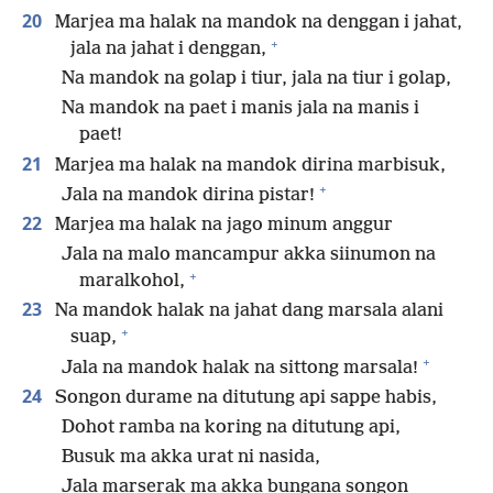
20
Marjea ma halak na mandok na denggan i jahat,
+
jala na jahat i denggan,
Na mandok na golap i tiur, jala na tiur i golap,
Na mandok na paet i manis jala na manis i
paet!
21
Marjea ma halak na mandok dirina marbisuk,
+
Jala na mandok dirina pistar!
22
Marjea ma halak na jago minum anggur
Jala na malo mancampur akka siinumon na
+
maralkohol,
23
Na mandok halak na jahat dang marsala alani
+
suap,
+
Jala na mandok halak na sittong marsala!
24
Songon durame na ditutung api sappe habis,
Dohot ramba na koring na ditutung api,
Busuk ma akka urat ni nasida,
Jala marserak ma akka bungana songon