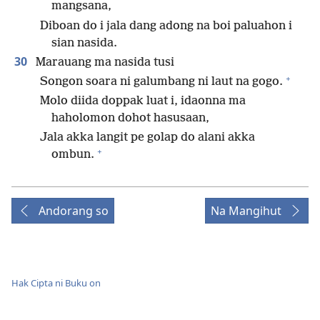
mangsana,
Diboan do i jala dang adong na boi paluahon i
sian nasida.
30
Marauang ma nasida tusi
+
Songon soara ni galumbang ni laut na gogo.
Molo diida doppak luat i, idaonna ma
haholomon dohot hasusaan,
Jala akka langit pe golap do alani akka
+
ombun.
Andorang so
Na Mangihut
Hak Cipta ni Buku on