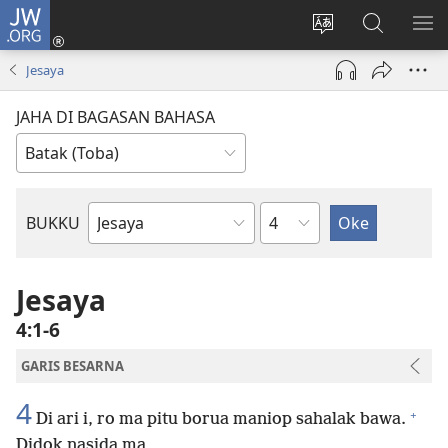
JW.ORG
Log
In
Ganti
Lului
PA
(opens
hata
di
ME
Jesaya
new
situs
JW.ORG
window)
JAHA DI BAGASAN BAHASA
Bindu
BUKKU
Bukku
ni
Bibel
Jesaya
4:1-6
GARIS BESARNA
4
+
Di ari i, ro ma pitu borua maniop sahalak bawa.
Didok nasida ma,