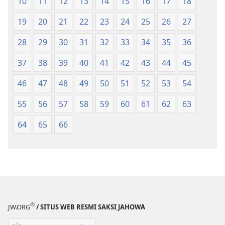
10
11
12
13
14
15
16
17
18
Tano
Tano
na
na
19
20
21
22
23
24
25
26
27
Imbaru
Imbaru
28
29
30
31
32
33
34
35
36
37
38
39
40
41
42
43
44
45
46
47
48
49
50
51
52
53
54
55
56
57
58
59
60
61
62
63
64
65
66
®
JW.ORG
/ SITUS WEB RESMI SAKSI JAHOWA