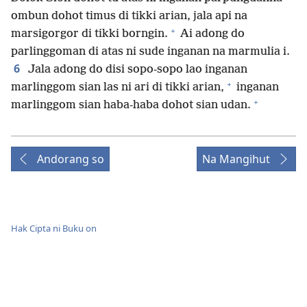
ombun dohot timus di tikki arian, jala api na
+
marsigorgor di tikki borngin.
Ai adong do
parlinggoman di atas ni sude inganan na marmulia i.
6
Jala adong do disi sopo-sopo lao inganan
+
marlinggom sian las ni ari di tikki arian,
inganan
+
marlinggom sian haba-haba dohot sian udan.
Andorang so
Na Mangihut
Hak Cipta ni Buku on