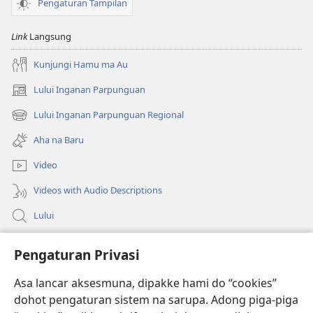
Pengaturan Tampilan
Link
Langsung
Kunjungi Hamu ma Au
Lului Inganan Parpunguan
(opens
new
Lului Inganan Parpunguan Regional
(opens
window)
new
Aha na Baru
window)
Video
Videos with Audio Descriptions
Lului
Bantuan
Pengaturan Privasi
Sumbangan
Asa lancar aksesmuna, dipakke hami do “cookies”
(opens
new
dohot pengaturan sistem na sarupa. Adong piga-piga
window)