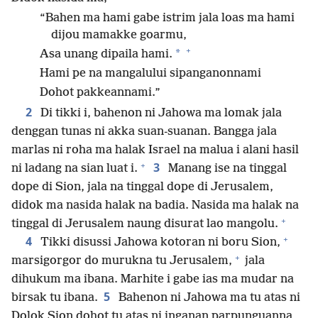
“Bahen ma hami gabe istrim jala loas ma hami
dijou mamakke goarmu,
+
*
Asa unang dipaila hami.
Hami pe na mangalului sipanganonnami
Dohot pakkeannami.”
2
Di tikki i, bahenon ni Jahowa ma lomak jala
denggan tunas ni akka suan-suanan. Bangga jala
marlas ni roha ma halak Israel na malua i alani hasil
+
3
ni ladang na sian luat i.
Manang ise na tinggal
dope di Sion, jala na tinggal dope di Jerusalem,
didok ma nasida halak na badia. Nasida ma halak na
+
tinggal di Jerusalem naung disurat lao mangolu.
+
4
Tikki disussi Jahowa kotoran ni boru Sion,
+
marsigorgor do murukna tu Jerusalem,
jala
dihukum ma ibana. Marhite i gabe ias ma mudar na
5
birsak tu ibana.
Bahenon ni Jahowa ma tu atas ni
Dolok Sion dohot tu atas ni inganan parpunguanna