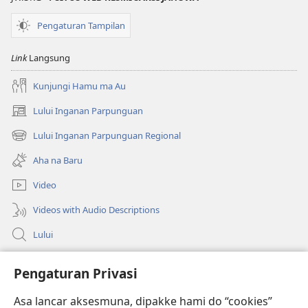
Pengaturan Tampilan
Link
Langsung
Kunjungi Hamu ma Au
Lului Inganan Parpunguan
(opens
new
Lului Inganan Parpunguan Regional
(opens
window)
new
Aha na Baru
window)
Video
Videos with Audio Descriptions
Lului
Bantuan
Pengaturan Privasi
Sumbangan
(opens
Asa lancar aksesmuna, dipakke hami do “cookies”