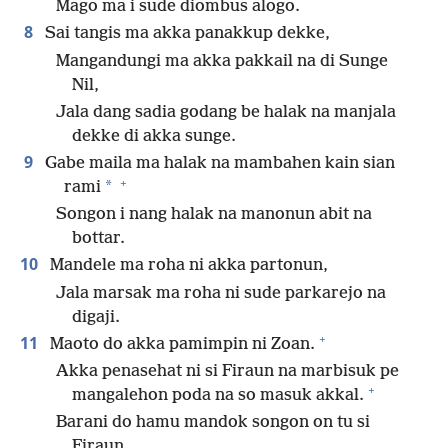
Mago ma i sude diombus alogo.
8
Sai tangis ma akka panakkup dekke,
Mangandungi ma akka pakkail na di Sunge
Nil,
Jala dang sadia godang be halak na manjala
dekke di akka sunge.
9
Gabe maila ma halak na mambahen kain sian
+
*
rami
Songon i nang halak na manonun abit na
bottar.
10
Mandele ma roha ni akka partonun,
Jala marsak ma roha ni sude parkarejo na
digaji.
+
11
Maoto do akka pamimpin ni Zoan.
Akka penasehat ni si Firaun na marbisuk pe
+
mangalehon poda na so masuk akkal.
Barani do hamu mandok songon on tu si
Firaun,