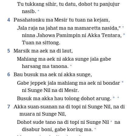
Tu tukkang sihir, tu datu, dohot tu panjujur
+
nasib.
4
Pasahatonku ma Mesir tu tuan na kejam,
+
Jala raja na jahat ma na mamaretta nasida,”
*
ninna Jahowa Pamimpin ni Akka Tentara,
Tuan na sittong.
5
Marsik ma aek na di laut,
Mahiang ma aek ni akka sunge jala gabe
+
harsang ma tanona.
6
Bau busuk ma aek ni akka sunge,
*
Gabe jeppek jala mahiang ma aek ni bondar
ni Sunge Nil na di Mesir.
+
*
Busuk ma akka hau tolong dohot arung.
7
Akka suan-suanan na di topi ni Sunge Nil, na di
muara ni Sunge Nil,
+
Dohot sude tano na di topi ni Sunge Nil
na
+
disabur boni, gabe koring ma.