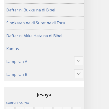
di
di
Tano
Tano
Daftar ni Bukku na di Bibel
na
na
Imbaru
Imbaru
Singkatan na di Surat na di Toru
Daftar ni Akka Hata na di Bibel
Kamus
Lampiran A
Patudu
na
Lampiran B
umgodang
Patudu
na
umgodang
Jesaya
GARIS BESARNA