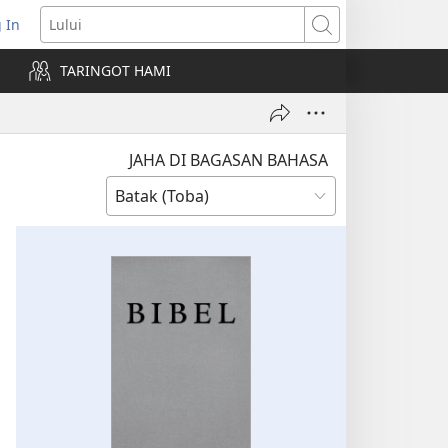
 In
pens
Lului
ew
TARINGOT HAMI
ndow)
JAHA DI BAGASAN BAHASA