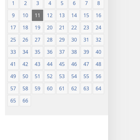
1
2
3
4
5
6
7
8
9
10
11
12
13
14
15
16
17
18
19
20
21
22
23
24
25
26
27
28
29
30
31
32
33
34
35
36
37
38
39
40
41
42
43
44
45
46
47
48
49
50
51
52
53
54
55
56
57
58
59
60
61
62
63
64
65
66