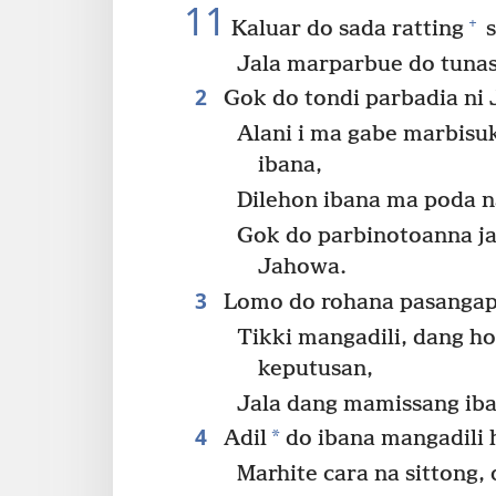
11
+
Kaluar do sada ratting
s
Jala marparbue do tuna
2
Gok do tondi parbadia ni 
Alani i ma gabe marbisu
ibana,
Dilehon ibana ma poda n
Gok do parbinotoanna ja
Jahowa.
3
Lomo do rohana pasanga
Tikki mangadili, dang h
keputusan,
Jala dang mamissang iba
4
*
Adil
do ibana mangadili 
Marhite cara na sittong,