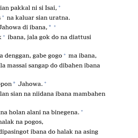
+
ian pakkal ni si Isai,
+
s
na kaluar sian uratna.
+
*
Jahowa di ibana,
+
k
ibana, jala gok do na diattusi
+
a denggan, gabe gogo
ma ibana,
la massai sangap do dibahen ibana
+
*
ppon
Jahowa.
olan sian na niidana ibana mambahen
+
na holan alani na binegena.
halak na pogos,
 dipasingot ibana do halak na asing