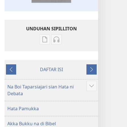
UNDUHAN SIPILLITON
Sipilliton
Sipiliton
lao
mandownload
mandownload
audio
Bibel
Bibel
DAFTAR ISI
Hata
Hata
Andorang
Na
ni
ni
so
Mangihut
Debata
Debata
Na Boi Taparsiajari sian Hata ni
Patudu
tu
tu
Debata
na
Akka
Akka
umgodang
Jolma
Jolma
Hata Pamukka
na
na
Naeng
Naeng
Akka Bukku na di Bibel
Mangolu
Mangolu