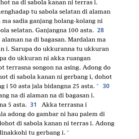
hot na di sabola kanan ni terras i.
nghadap tu sabola selatan di alaman
a ma sadia ganjang holang-kolang ni
28
bola selatan. Ganjangna 100 asta.
 alaman na di bagasan. Mardalan ma
tan i. Sarupa do ukkuranna tu ukkuran
a do ukkuran ni akka ruangan
ot terrasna songon na asing. Adong do
hot di sabola kanan ni gerbang i, dohot
30
+
g i 50 asta jala bidangna 25 asta.
ng na di alaman na di bagasan i.
31
na 5 asta.
Akka terrasna i
la adong do gambar ni hau palem di
dohot di sabola kanan ni terras i. Adong
+
dinakkohi tu gerbang i.