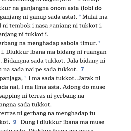
kur na ganjangna onom asta (lobi do
*
 ganjang ni ganup sada asta).
Mulai ma
 ni tembok i nasa ganjang ni tukkot i.
njang ni tukkot i.
+
gerbang na menghadap sabola timur.
i. Diukkur ibana ma bidang ni ruangan
i. Bidangna sada tukkot. Jala bidang ni
7
u na sada nai pe sada tukkot.
+
panjaga,
i ma sada tukkot. Jarak ni
ada nai, i ma lima asta. Adong do muse
sapping ni terras ni gerbang na
angna sada tukkot.
erras ni gerbang na menghadap tu
9
kot.
Dung i diukkur ibana ma muse