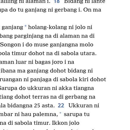
18
aliling ni alaman i.
Bidang ni lante
rupa do tu ganjang ni gerbang i. On ma
*
 ganjang
holang-kolang ni jolo ni
rbang parginjang na di alaman na di
 Songon i do muse ganjangna molo
bola timur dohot na di sabola utara.
man luar ni bagas joro i na
ibana ma ganjang dohot bidang ni
uangan ni panjaga di sabola kiri dohot
 Sarupa do ukkuran ni akka tiangna
tiang dohot terras na di gerbang na
22
ala bidangna 25 asta.
Ukkuran ni
+
ambar ni hau palemna,
sarupa tu
a di sabola timur. Ikkon jolo