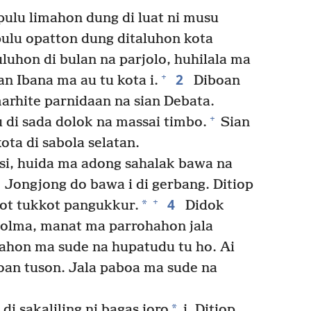
pulu limahon dung di luat ni musu
pulu opatton dung ditaluhon kota
luhon di bulan na parjolo, huhilala ma
2
+
an Ibana ma au tu kota i.
Diboan
marhite parnidaan na sian Debata.
+
 di sada dolok na massai timbo.
Sian
ota di sabola selatan.
si, huida ma adong sahalak bawa na
Jongjong do bawa i di gerbang. Ditiop
4
+
*
ohot tukkot pangukkur.
Didok
 jolma, manat ma parrohahon jala
ahon ma sude na hupatudu tu ho. Ai
oan tuson. Jala paboa ma sude na
*
 sakaliling ni bagas joro
i. Ditiop