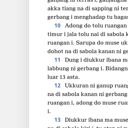
ganjang ni terras i, ganjangn
akka tiang na di sapping ni te
gerbang i menghadap tu bagas
10
Adong do tolu ruangan d
timur i jala tolu nai di sabol
ruangan i. Sarupa do muse ukk
dohot na di sabola kanan ni g
11
Dung i diukkur ibana m
labbung ni gerbang i. Bidangn
luar 13 asta.
12
Ukkuran ni ganup ruanga
na di sabola kanan ni gerbang 
ruangan i, adong do muse ruan
i.
13
Diukkur ibana ma muse 