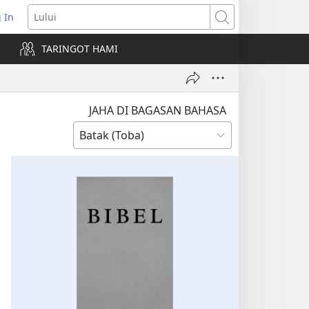
 In
pens
Lului
ew
TARINGOT HAMI
ndow)
JAHA DI BAGASAN BAHASA