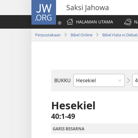
JW.ORG
Saksi Jahowa
HALAMAN UTAMA
N
Perpustakaan
Bibel Online
Bibel Hata ni Deba
Bi
BUKKU
Bukku
ni
Bibel
Hesekiel
40:1-49
GARIS BESARNA