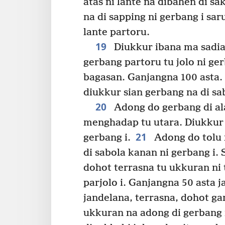
atas ni lante na dibahen di sak
na di sapping ni gerbang i sa
lante partoru.
19
Diukkur ibana ma sadia
gerbang partoru tu jolo ni ge
bagasan. Ganjangna 100 asta.
diukkur sian gerbang na di sa
20
Adong do gerbang di ala
menghadap tu utara. Diukkur 
21
gerbang i.
Adong do tolu r
di sabola kanan ni gerbang i.
dohot terrasna tu ukkuran ni 
parjolo i. Ganjangna 50 asta j
jandelana, terrasna, dohot g
ukkuran na adong di gerbang n