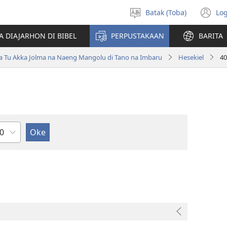
Batak (Toba)
Log
Pillit
(o
Hata
n
A DIAJARHON DI BIBEL
PERPUSTAKAAN
BARITA
wi
ta Tu Akka Jolma na Naeng Mangolu di Tano na Imbaru
Hesekiel
40
ndu