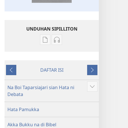
UNDUHAN SIPILLITON
Sipilliton
Sipiliton
lao
mandownload
mandownload
audio
Bibel
Bibel
DAFTAR ISI
Hata
Hata
Andorang
Na
ni
ni
so
Mangihut
Debata
Debata
Na Boi Taparsiajari sian Hata ni
Patudu
tu
tu
Debata
na
Akka
Akka
umgodang
Jolma
Jolma
Hata Pamukka
na
na
Naeng
Naeng
Akka Bukku na di Bibel
Mangolu
Mangolu