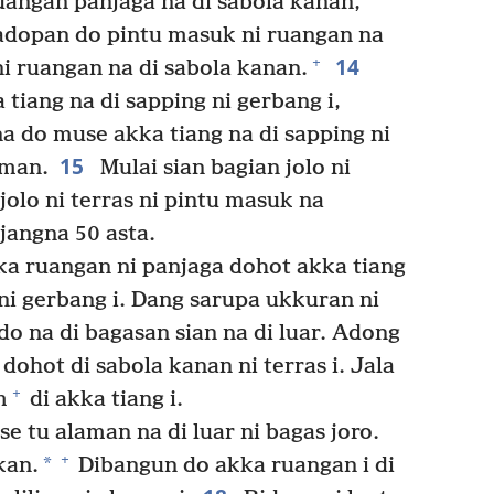
uangan panjaga na di sabola kanan,
adopan do pintu masuk ni ruangan na
14
+
ni ruangan na di sabola kanan.
tiang na di sapping ni gerbang i,
a do muse akka tiang na di sapping ni
15
aman.
Mulai sian bagian jolo ni
jolo ni terras ni pintu masuk na
jangna 50 asta.
ka ruangan ni panjaga dohot akka tiang
 ni gerbang i. Dang sarupa ukkuran ni
do na di bagasan sian na di luar. Adong
 dohot di sabola kanan ni terras i. Jala
+
m
di akka tiang i.
 tu alaman na di luar ni bagas joro.
+
*
kan.
Dibangun do akka ruangan i di