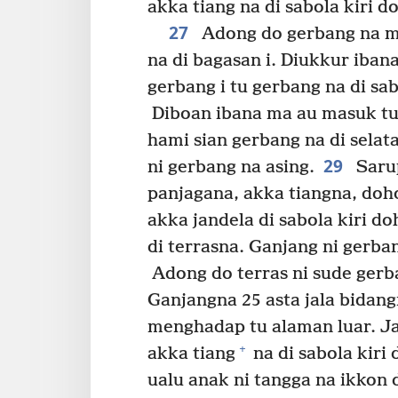
akka tiang na di sabola kiri do
27
Adong do gerbang na me
na di bagasan i. Diukkur iban
gerbang i tu gerbang na di sa
Diboan ibana ma au masuk tu
hami sian gerbang na di sela
29
ni gerbang na asing.
Sarup
panjagana, akka tiangna, doh
akka jandela di sabola kiri do
di terrasna. Ganjang ni gerban
Adong do terras ni sude gerba
Ganjangna 25 asta jala bidang
menghadap tu alaman luar. Ja
+
akka tiang
na di sabola kiri 
ualu anak ni tangga na ikkon 