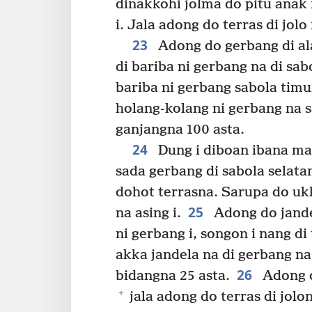
dinakkohi jolma do pitu anak 
i. Jala adong do terras di jolo 
23
Adong do gerbang di al
di bariba ni gerbang na di sa
bariba ni gerbang sabola timu
holang-kolang ni gerbang na s
ganjangna 100 asta.
24
Dung i diboan ibana ma
sada gerbang di sabola selatan
dohot terrasna. Sarupa do uk
25
na asing i.
Adong do jandel
ni gerbang i, songon i nang di
akka jandela na di gerbang na 
26
bidangna 25 asta.
Adong d
+
jala adong do terras di jol