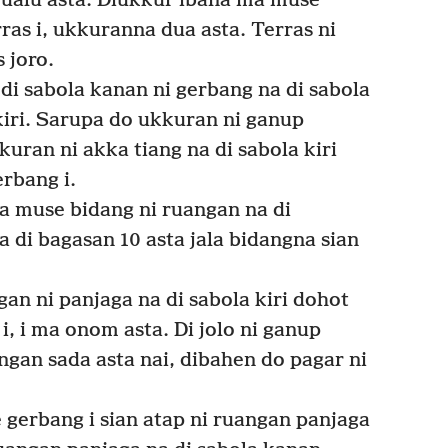
a ualu asta. Diukkur ibana ma muse
rras i, ukkuranna dua asta. Terras ni
 joro.
i sabola kanan ni gerbang na di sabola
a kiri. Sarupa do ukkuran ni ganup
uran ni akka tiang na di sabola kiri
erbang i.
a muse bidang ni ruangan na di
a di bagasan 10 asta jala bidangna sian
n ni panjaga na di sabola kiri dohot
i, i ma onom asta. Di jolo ni ganup
gan sada asta nai, dibahen do pagar ni
gerbang i sian atap ni ruangan panjaga