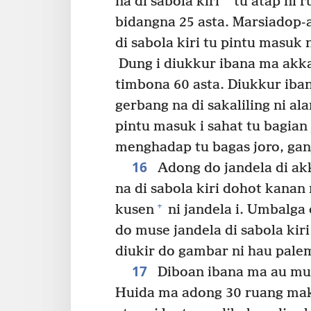
*
na di sabola kiri
tu atap ni r
bidangna 25 asta. Marsiadop-
di sabola kiri tu pintu masuk 
Dung i diukkur ibana ma akka 
timbona 60 asta. Diukkur iban
gerbang na di sakaliling ni al
pintu masuk i sahat tu bagian 
menghadap tu bagas joro, gan
16
Adong do jandela di ak
na di sabola kiri dohot kanan
+
kusen
ni jandela i. Umbalga 
do muse jandela di sabola kiri
diukir do gambar ni hau pale
17
Diboan ibana ma au muse
Huida ma adong 30 ruang ma