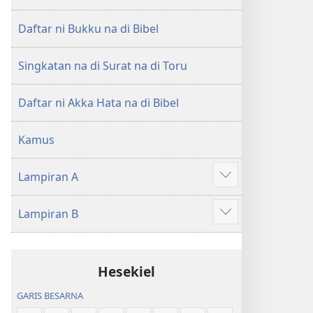
di
di
Tano
Tano
Daftar ni Bukku na di Bibel
na
na
Imbaru
Imbaru
Singkatan na di Surat na di Toru
Daftar ni Akka Hata na di Bibel
Kamus
Lampiran A
Patudu
na
Lampiran B
umgodang
Patudu
na
umgodang
Hesekiel
GARIS BESARNA