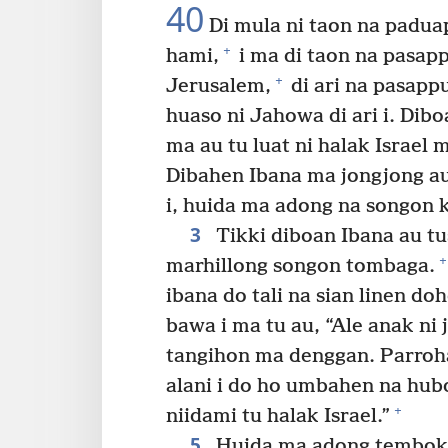
40
Di mula ni taon na padua
+
hami,
i ma di taon na pasap
+
Jerusalem,
di ari na pasappu
huaso ni Jahowa di ari i. Dibo
ma au tu luat ni halak Israel 
Dibahen Ibana ma jongjong au
i, huida ma adong na songon k
3
Tikki diboan Ibana au tu
+
marhillong songon tombaga.
ibana do tali na sian linen d
bawa i ma tu au, “Ale anak ni
tangihon ma denggan. Parroh
alani i do ho umbahen na hub
+
niidami tu halak Israel.”
5
Huida ma adong tembok di