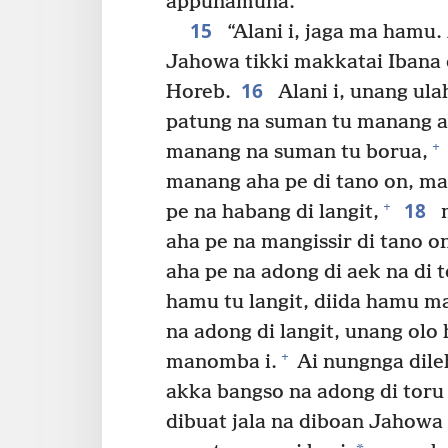
appunamuna.
15
“Alani i, jaga ma hamu.
Jahowa tikki makkatai Ibana 
16
Horeb.
Alani i, unang u
patung na suman tu manang a
+
manang na suman tu borua,
manang aha pe di tano on, m
18
+
pe na habang di langit,
m
aha pe na mangissir di tano 
aha pe na adong di aek na di t
hamu tu langit, diida hamu ma
na adong di langit, unang o
+
manomba i.
Ai nungnga dil
akka bangso na adong di toru n
dibuat jala na diboan Jahowa 