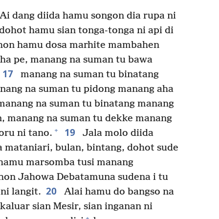
 Ai dang diida hamu songon dia rupa ni
dohot hamu sian tonga-tonga ni api di
lahon hamu dosa marhite mambahen
ha pe, manang na suman tu bawa
17
manang na suman tu binatang
anang na suman tu pidong manang aha
anang na suman tu binatang manang
on, manang na suman tu dekke manang
19
+
oru ni tano.
Jala molo diida
 mataniari, bulan, bintang, dohot sude
lo hamu marsomba tusi manang
ehon Jahowa Debatamuna sudena i tu
20
i langit.
Alai hamu do bangso na
kaluar sian Mesir, sian inganan ni
+