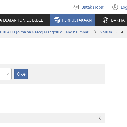
Batak (Toba)
Log
Pillit
(o
Hata
n
A DIAJARHON DI BIBEL
PERPUSTAKAAN
BARITA
wi
ta Tu Akka Jolma na Naeng Mangolu di Tano na Imbaru
5 Musa
4
ndu