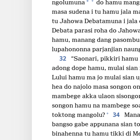
+
*
ngolumuna
do hamu mangal
masa sudena i tu hamu jala 
tu Jahowa Debatamuna i jala 
Debata parasi roha do Jahow
hamu, manang dang pasombu
lupahononna parjanjian naun
32
“Saonari, pikkiri hamu 
adong dope hamu, mulai sian 
Lului hamu ma jo mulai sian uj
hea do najolo masa songon on
mambege akka ulaon sisongo
songon hamu na mambege soara
34
+
toktong mangolu?
Manan
bangso gabe appunana sian to
binahenna tu hamu tikki di M