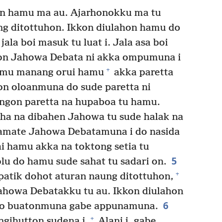
hon hamu ma au. Ajarhonokku ma tu
ng ditottuhon. Ikkon diulahon hamu do
jala boi masuk tu luat i. Jala asa boi
ehon Jahowa Debata ni akka ompumuna i
+
mu manang orui hamu
akka paretta
on oloanmuna do sude paretta ni
ngon paretta na hupaboa tu hamu.
ha na dibahen Jahowa tu sude halak na
mate Jahowa Debatamuna i do nasida
i hamu akka na toktong setia tu
5
u do hamu sude sahat tu sadari on.
+
atik dohot aturan naung ditottuhon,
ahowa Debatakku tu au. Ikkon diulahon
6
 lao buatonmuna gabe appunamuna.
+
gihutton sudena i.
Alani i, gabe