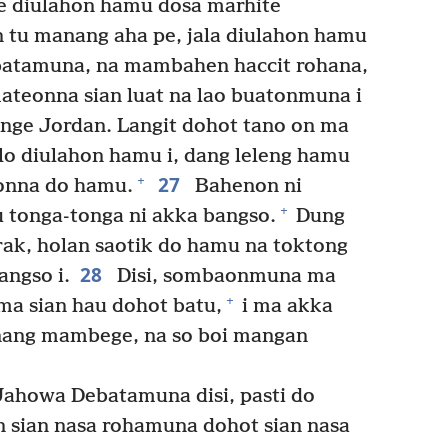
ape diulahon hamu dosa marhite
 tu manang aha pe, jala diulahon hamu
ebatamuna, na mambahen haccit rohana,
ateonna sian luat na lao buatonmuna i
nge Jordan. Langit dohot tano on ma
lo diulahon hamu i, dang leleng hamu
27
+
eonna do hamu.
Bahenon ni
+
tonga-tonga ni akka bangso.
Dung
k, holan saotik do hamu na toktong
28
angso i.
Disi, sombaonmuna ma
+
ma sian hau dohot batu,
i ma akka
nang mambege, na so boi mangan
Jahowa Debatamuna disi, pasti do
n sian nasa rohamuna dohot sian nasa