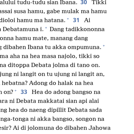
30
ului tudu-tudu sian Ibana.
Tikki
massai susa hamu, gabe mulak ma hamu
31
+
dioloi hamu ma hatana.
Ai
+
a Debatamuna i.
Dang tadikkononna
onna hamu mate, manang dang
+
g dibahen Ibana tu akka ompumuna.
ma aha na hea masa najolo, tikki so
na ditoppa Debata jolma di tano on.
ung ni langit on tu ujung ni langit an,
 hebatna? Adong do halak na hea
33
+
n on?
Hea do adong bangso na
 ni Debata makkatai sian api alai
g hea do naeng dipillit Debata sada
nga-tonga ni akka bangso, songon na
esir? Ai di jolomuna do dibahen Jahowa