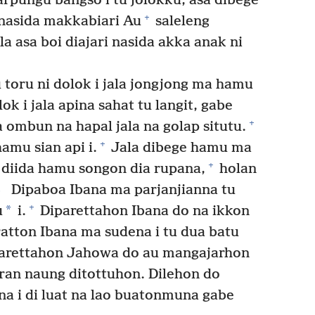
rpungu bangso i tu jolokku, asa dibege
+
 nasida makkabiari Au
saleleng
a asa boi diajari nasida akka anak ni
toru ni dolok i jala jongjong ma hamu
ok i jala apina sahat tu langit, gabe
+
mbun na hapal jala na golap situtu.
+
mu sian api i.
Jala dibege hamu ma
+
 diida hamu songon dia rupana,
holan
3
Dipaboa Ibana ma parjanjianna tu
+
*
u
i.
Diparettahon Ibana do na ikkon
atton Ibana ma sudena i tu dua batu
iparettahon Jahowa do au mangajarhon
ran naung ditottuhon. Dilehon do
na i di luat na lao buatonmuna gabe