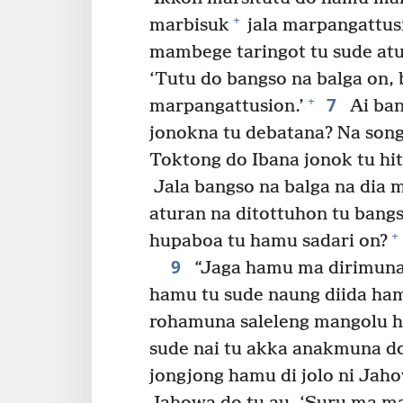
+
marbisuk
jala marpangattus
mambege taringot tu sude atur
‘Tutu do bangso na balga on, 
7
+
marpangattusion.’
Ai ban
jonokna tu debatana? Na son
Toktong do Ibana jonok tu hit
Jala bangso na balga na dia 
aturan na ditottuhon tu bang
+
hupaboa tu hamu sadari on?
9
“Jaga hamu ma dirimuna 
hamu tu sude naung diida hamu
rohamuna saleleng mangolu 
sude nai tu akka anakmuna 
jongjong hamu di jolo ni Jah