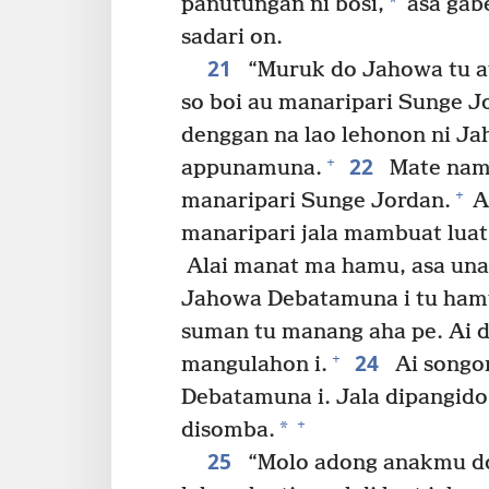
*
panutungan ni bosi,
asa gab
sadari on.
21
“Muruk do Jahowa tu a
so boi au manaripari Sunge J
denggan na lao lehonon ni J
22
+
appunamuna.
Mate nama
+
manaripari Sunge Jordan.
A
manaripari jala mambuat lua
Alai manat ma hamu, asa unan
Jahowa Debatamuna i tu ham
suman tu manang aha pe. Ai
24
+
mangulahon i.
Ai songo
Debatamuna i. Jala dipangido
+
*
disomba.
25
“Molo adong anakmu do