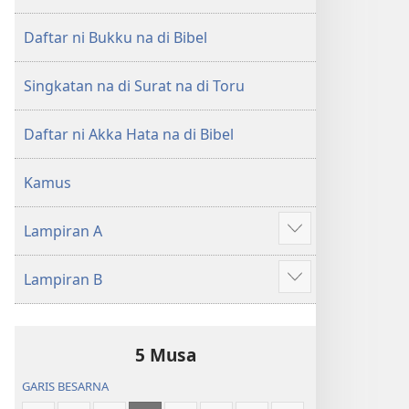
di
di
Tano
Tano
Daftar ni Bukku na di Bibel
na
na
Imbaru
Imbaru
Singkatan na di Surat na di Toru
Daftar ni Akka Hata na di Bibel
Kamus
Lampiran A
Patudu
na
Lampiran B
umgodang
Patudu
na
umgodang
5 Musa
GARIS BESARNA