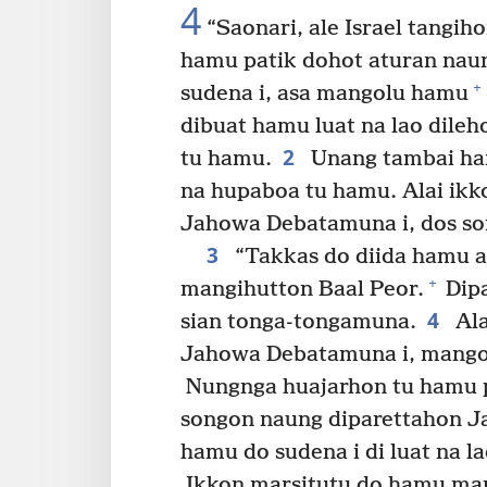
4
“Saonari, ale Israel tangi
hamu patik dohot aturan nau
+
sudena i, asa mangolu hamu
dibuat hamu luat na lao dil
2
tu hamu.
Unang tambai ha
na hupaboa tu hamu. Alai ikk
Jahowa Debatamuna i, dos so
3
“Takkas do diida hamu a
+
mangihutton Baal Peor.
Dipa
4
sian tonga-tongamuna.
Ala
Jahowa Debatamuna i, mangol
Nungnga huajarhon tu hamu p
songon naung diparettahon J
hamu do sudena i di luat na
Ikkon marsitutu do hamu man