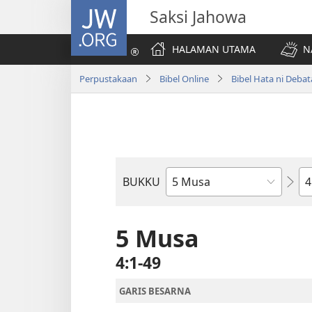
JW.ORG
Saksi Jahowa
HALAMAN UTAMA
N
Perpustakaan
Bibel Online
Bibel Hata ni Deba
Bi
BUKKU
Bukku
ni
Bibel
5 Musa
4:1-49
GARIS BESARNA