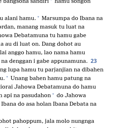
e bangsona sandiri
hamu songon
+
u alani hamu.
Marsumpa do Ibana na
ordan, manang masuk tu luat na
ahowa Debatamuna tu hamu gabe
 au di luat on. Dang dohot au
lai anggo hamu, lao nama hamu
23
t na denggan i gabe appunamuna.
g lupa hamu tu parjanjian na dibahen
+
u.
Unang bahen hamu patung na
 diorai Jahowa Debatamuna do hamu
+
n api na pasudahon
do Jahowa
 Ibana do asa holan Ibana Debata na
hot pahoppum, jala molo nungnga