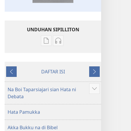
UNDUHAN SIPILLITON
Sipilliton
Sipiliton
lao
mandownload
mandownload
audio
Bibel
Bibel
DAFTAR ISI
Hata
Hata
Andorang
Na
ni
ni
so
Mangihut
Debata
Debata
Na Boi Taparsiajari sian Hata ni
Patudu
tu
tu
Debata
na
Akka
Akka
umgodang
Jolma
Jolma
Hata Pamukka
na
na
Naeng
Naeng
Akka Bukku na di Bibel
Mangolu
Mangolu