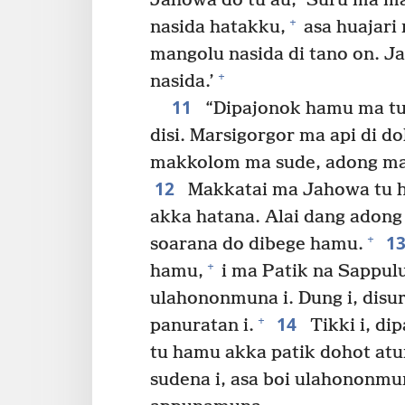
Jahowa do tu au, ‘Suru ma ma
+
nasida hatakku,
asa huajari
mangolu nasida di tano on. Jal
+
nasida.’
11
“Dipajonok hamu ma tu 
disi. Marsigorgor ma api di dol
makkolom ma sude, adong ma o
12
Makkatai ma Jahowa tu ha
akka hatana. Alai dang adong
1
+
soarana do dibege hamu.
+
hamu,
i ma Patik na Sappul
ulahononmuna i. Dung i, disur
14
+
panuratan i.
Tikki i, d
tu hamu akka patik dohot atu
sudena i, asa boi ulahononmu