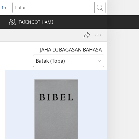
 In
pens
Lului
ew
TARINGOT HAMI
ndow)
JAHA DI BAGASAN BAHASA