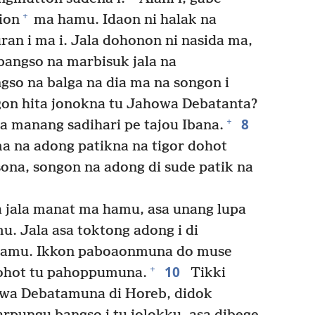
+
ion
ma hamu. Idaon ni halak na
an i ma i. Jala dohonon ni nasida ma,
bangso na marbisuk jala na
gso na balga na dia ma na songon i
gon hita jonokna tu Jahowa Debatanta?
8
+
a manang sadihari pe tajou Ibana.
ma na adong patikna na tigor dohot
sona, songon na adong di sude patik na
jala manat ma hamu, asa unang lupa
. Jala asa toktong adong i di
hamu. Ikkon paboaonmuna do muse
10
+
dohot tu pahoppumuna.
Tikki
owa Debatamuna di Horeb, didok