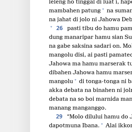
leleng ho tinggal di luat i, h
+
mambahen patung
na suman
na jahat di jolo ni Jahowa D
26
+
pasti tibu do hamu pam
dung manaripar hamu sian Su
na gabe saksina sadari on. Mo
mangolu disi, ai pasti pamat
Jahowa ma hamu marserak tu 
dibahen Jahowa hamu marsera
+
mangolu
di tonga-tonga ni b
akka debata na binahen ni jol
debata na so boi marnida ma
manang manganggo.
29
“Molo dilului hamu do 
+
dapotmuna Ibana.
Alai ikko